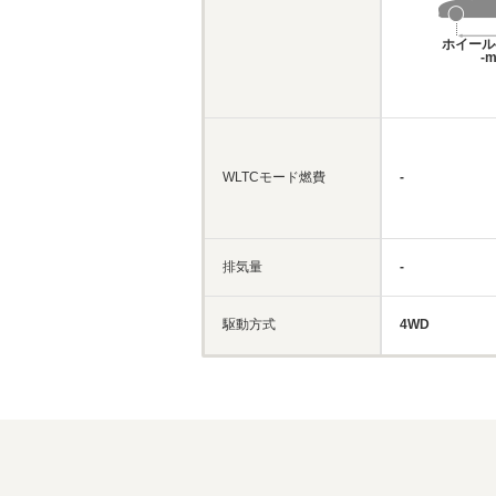
ホイール
-
WLTCモード燃費
-
排気量
-
駆動方式
4WD