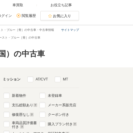
車買取
お役立ち記事
ログイン
閲覧履歴
お気に入り
スト・ブルー［青］の中古車・中古車情報
サイトマップ
ースト・ブルー［青］の中古車
国）の中古車
ミッション
AT/CVT
MT
新着物件
未登録車
支払総額あり
メーカー系販売店
修復歴なし
クーポン付き
車両品質評価書
購入プラン付き
付き