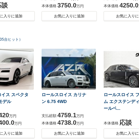
応談
3750.0
4250.0
本体価格
本体価格
万円
に入りに追加
お気に入りに追加
お気に入りに
05台ヒット）
イス スペクタ
ロールスロイス カリナ
ロールスロイス 
モデル
ン 6.75 4WD
ム エクステンディ
ールベ...
420
4759.1
支払総額
万円
万円
400.0
4738.0
応談
本体価格
本体価格
万円
万円
に入りに追加
お気に入りに追加
お気に入りに