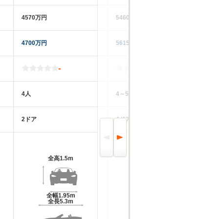
4570万円
5460～6670万円
52
4700万円
5615万円
41
-
-
4人
4～5人
4
2ドア
4ドア
2
全高
1.5m
全高
1.65m～1.66m
全幅
1.95m
全幅
2.02m
全長
5.3m
全長
5.76m～5.99m