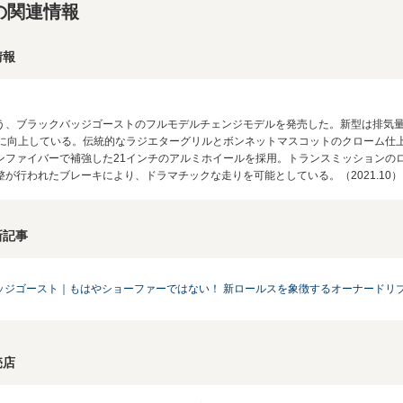
の関連情報
情報
、ブラックバッジゴーストのフルモデルチェンジモデルを発売した。新型は排気量を拡
N・mに向上している。伝統的なラジエターグリルとボンネットマスコットのクローム
ンファイバーで補強した21インチのアルミホイールを採用。トランスミッションの
が行われたブレーキにより、ドラマチックな走りを可能としている。（2021.10）
新記事
ッジゴースト｜もはやショーファーではない！ 新ロールスを象徴するオーナードリ
売店