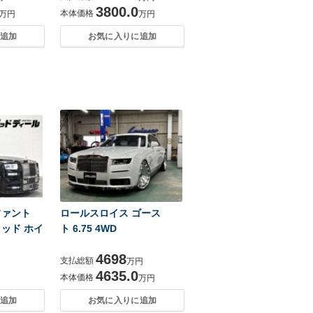
3800.0
本体価格
万円
万円
追加
お気に入りに追加
ファント
ロールスロイス ゴース
ッド ホイ
ト 6.75 4WD
4698
支払総額
万円
4635.0
本体価格
万円
追加
お気に入りに追加