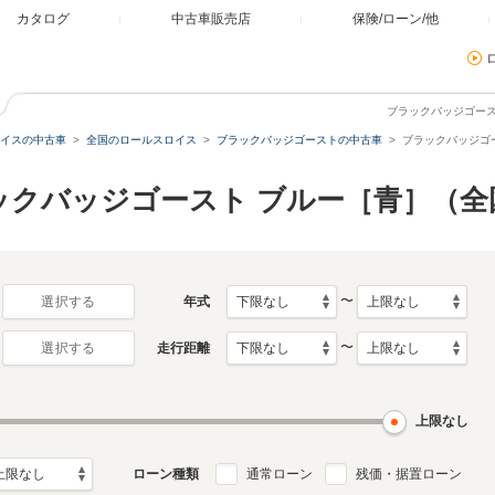
カタログ
中古車販売店
保険/ローン/他
ブラックバッジゴー
イスの中古車
全国のロールスロイス
ブラックバッジゴーストの中古車
ブラックバッジゴ
ックバッジゴースト ブルー［青］（全
〜
年式
選択する
〜
走行距離
選択する
上限なし
ローン種類
通常ローン
残価・据置ローン