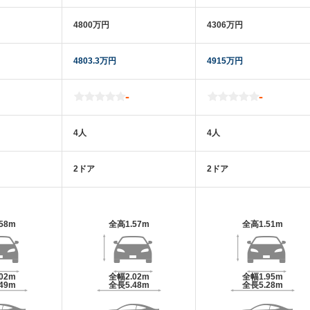
4800万円
4306万円
4803.3万円
4915万円
-
-
4人
4人
2ドア
2ドア
.58m
全高
1.57m
全高
1.51m
.02m
全幅
2.02m
全幅
1.95m
.49m
全長
5.48m
全長
5.28m