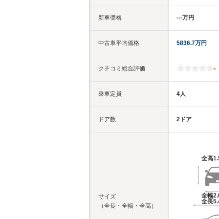
新車価格
‐‐‐万円
中古車平均価格
5836.7万円
-
クチコミ総合評価
乗車定員
4人
ドア数
2ドア
全高
1
全幅
2
サイズ
全長
5
（全長・全幅・全高）