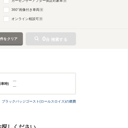
カーセンサーアフター保証対象車
360
°画像付き車両
オンライン相談可
0
条件をクリア
台 検索する
---
新車時)
---
ブラックバッジゴースト(ロールスロイス)の燃費
お探しください。