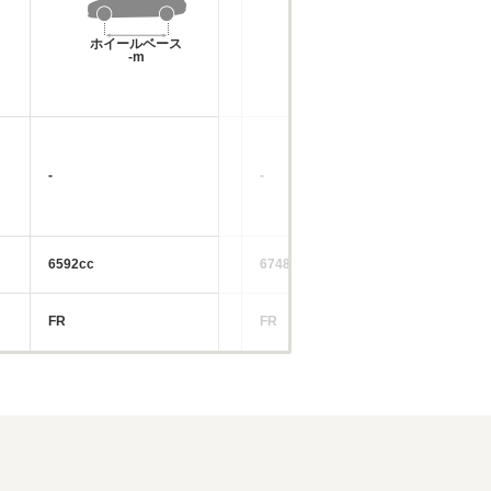
ホイールベース
ホイールベース
-m
-m
-
-
-
6592cc
6748～6750cc
67
FR
FR
FR