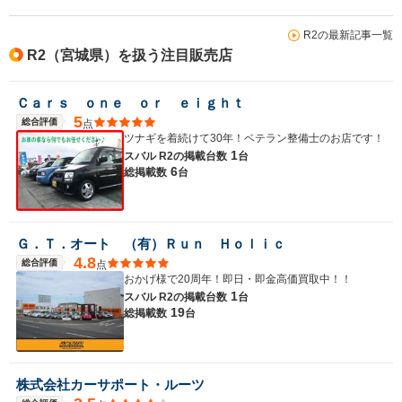
R2の最新記事一覧
R2（宮城県）を扱う注目販売店
Ｃａｒｓ ｏｎｅ ｏｒ ｅｉｇｈｔ
5
総合評価
点
ツナギを着続けて30年！ベテラン整備士のお店です！
1
スバル R2の
掲載台数
台
6
総掲載数
台
Ｇ．Ｔ．オート （有）Ｒｕｎ Ｈｏｌｉｃ
4.8
総合評価
点
おかげ様で20周年！即日・即金高価買取中！！
1
スバル R2の
掲載台数
台
19
総掲載数
台
株式会社カーサポート・ルーツ