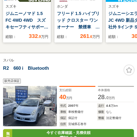
スズキ
ホンダ
スズキ
ジムニーノマド 1.5
フリード 1.5 ハイブリ
ジムニーシエラ 
FC 4WD 4WD スズ
ッド クロスター ワン
JC 4WD 新品
キセーフティサポー
オーナー 禁煙車 9
社外 9インチ 
ト レーダークルー
インチプレミアムイン
衝突安全装置/
332
261
3
総額：
.9
万円
総額：
.6
万円
総額：
ズ コーナーセンサ
ターナビ 前後ドラレ
ヒーター/車線
ー LEDヘッド 純正
コ バックカメラ シ
止支援システム
15インチアルミ 車
ートヒーター ETC
ドランプ
スバル
線逸脱警報 オートラ
両側電動スライドド
LED/Bluetoo
イト オートエアコン
ア アダプティブクル
続/ETC/EBD付
R2 660 i Bluetooth
ーズコントロール
滑り防止装置
Bluetooth フルセグ
販売店保証
TV
支払総額
本体価格
40
28.
0
万円
万円
年式
2007
年
走行
4.6
万km
車検
車検整備付
修復
なし
保証
保証付
整備
法定整備付
住所
宮城県石巻市
今すぐ在庫確認・見積依頼
無