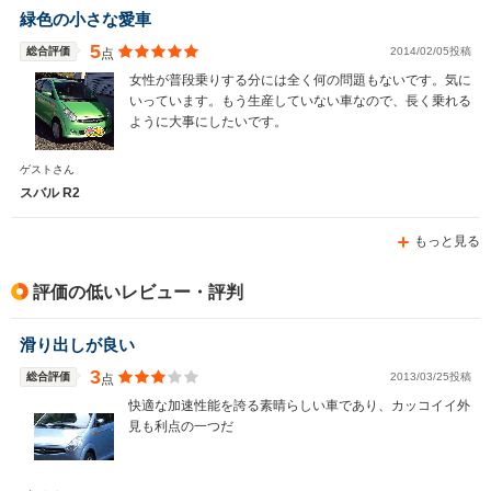
緑色の小さな愛車
5
総合評価
2014/02/05投稿
点
女性が普段乗りする分には全く何の問題もないです。気に
いっています。もう生産していない車なので、長く乗れる
ように大事にしたいです。
ゲストさん
スバル R2
もっと見る
評価の低いレビュー・評判
滑り出しが良い
3
総合評価
2013/03/25投稿
点
快適な加速性能を誇る素晴らしい車であり、カッコイイ外
見も利点の一つだ