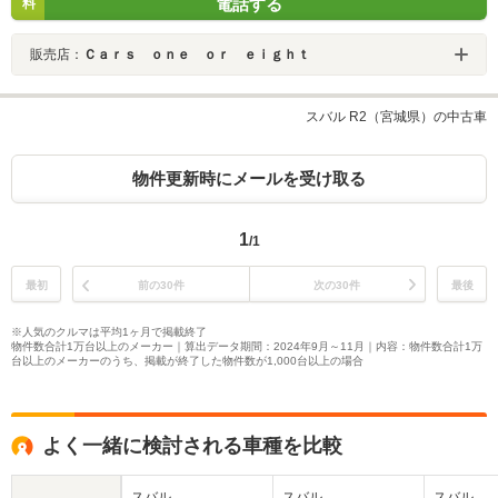
電話する
料
販売店：
Ｃａｒｓ ｏｎｅ ｏｒ ｅｉｇｈｔ
スバル R2（宮城県）の中古車
物件更新時にメールを受け取る
1
/1
最初
前の30件
次の30件
最後
※人気のクルマは平均1ヶ月で掲載終了
物件数合計1万台以上のメーカー｜算出データ期間：2024年9月～11月｜内容：物件数合計1万
台以上のメーカーのうち、掲載が終了した物件数が1,000台以上の場合
よく一緒に検討される車種を比較
スバル
スバル
スバル