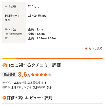
平均価格
26.1万円
全幅
全幅
全
10.15モード
18～24.5km/L
サイズ
1.48m
1.48m
1
燃費
全長
全長
(全長x全幅x全高)
3.29m
3.4m
3
車体寸法
全長：3.4m
(全長x全幅x全
全幅：1.48m
高)
全高：1.52m～1.53m
ホイールベース
ホイールベース
ホイー
-m
-m
もっと見る
R2に関するクチコミ・評価
WLTCモード
-
-
-
燃費
3.6
総合評価
点
3.8
3.5
3.1
デザイン :
走行性 :
居住性 :
2.8
3.8
3.9
積載性 :
運転しやすさ :
維持費 :
排気量
658cc
658cc
658cc
評価の高いレビュー・評判
駆動方式
FF、4WD
FF、4WD
FF