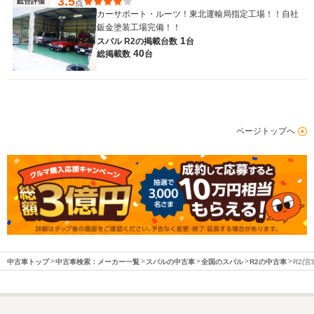
3.5
総合評価
点
カーサポート・ルーツ！東北運輸局指定工場！！自社
鈑金塗装工場完備！！
1
スバル R2の
掲載台数
台
40
総掲載数
台
ページトップへ
中古車トップ
中古車検索：メーカー一覧
スバルの中古車
全国のスバル
R2の中古車
R2(