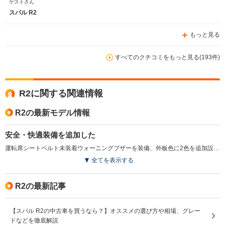
ゲストさん
スバル R2
もっと見る
すべてのクチコミをもっと見る(193件)
R2に関する関連情報
R2の最新モデル情報
安全・快適装備を追加した
運転席シートベルト未装着ウォーニングブザーを装備、外板色に2色を追加設定した。運転席に乗り込んでドアを閉めると音楽やメッセージが流れるウェルカムサウンドオーディオをタイプSに採用（R、レフィにはオプション設定）。（2008.6）
全てを表示する
R2の最新記事
【スバル R2の中古車を買うなら？】オススメの選び方や相場、グレー
ドなどを徹底解説