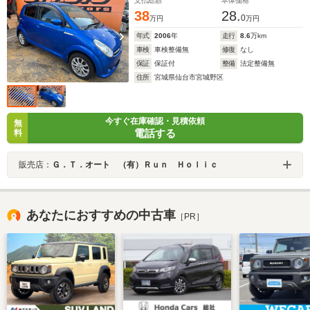
支払総額
本体価格
38
28.
0
万円
万円
年式
2006
年
走行
8.6
万km
車検
車検整備無
修復
なし
保証
保証付
整備
法定整備無
住所
宮城県仙台市宮城野区
今すぐ在庫確認・見積依頼
無
電話する
料
販売店：
Ｇ．Ｔ．オート （有）Ｒｕｎ Ｈｏｌｉｃ
あなたにおすすめの中古車
［PR］