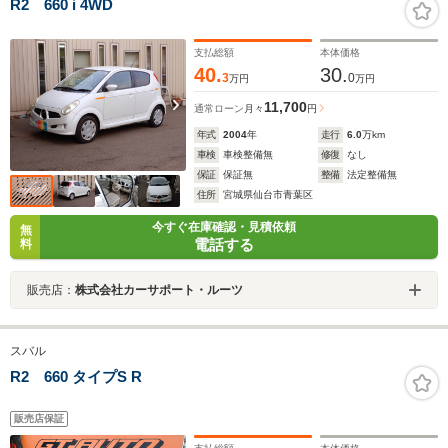
R2 660 i 4WD
支払総額
本体価格
40.
30.
3
0
万円
万円
11,700
通常ローン
月々
円
年式
2004
年
走行
6.0
万km
車検
車検整備無
修復
なし
保証
保証無
整備
法定整備無
住所
宮城県仙台市青葉区
今すぐ在庫確認・見積依頼
無
電話する
料
販売店：
株式会社カーサポート・ルーツ
スバル
R2 660 タイプS R
販売店保証