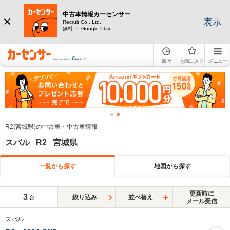
中古車情報カーセンサー
表示
Recruit Co., Ltd.
無料 － Google Play
履歴
お気に入り
メニュー
R2(宮城県)の中古車・中古車情報
スバル R2 宮城県
一覧から探す
地図から探す
更新時に
3
絞り込み
並べ替え
台
メール受信
スバル