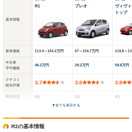
R1
プレオ
ヴィヴィ
トップ
基本情報
新車価格
113.4～164.2万円
67～154.7万円
119.8～1
中古車
46.2万円
29.2万円
59.8万円
平均価格
クチコミ
3.7
3.6
3.8
総合評価
乗車定員
4人
4人
4人
▼
全てを表示する
ドア数
3ドア
3～5ドア
2ドア
全高
全高
全
R2の基本情報
1.51m
1.53m～1.54m
1.