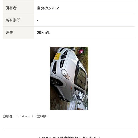
所有者
自分のクルマ
所有期間
-
燃費
20km/L
投稿者：ｍｉｄｏｒｉ（茨城県）