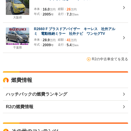
本体：
16.0
総額：
26
万円
万円
年式：
2005
走行：
7.3
年
万km
大阪府
R2660 F プラスドアバイザー キーレス 社外アル
ミ 電動格納ミラー 社外ナビ ワンセグTV
本体：
28.9
総額：
41
万円
万円
年式：
2009
走行：
5.4
年
万km
千葉県
R2の中古車全てを見る
燃費情報
ハッチバックの燃費ランキング
R2の燃費情報