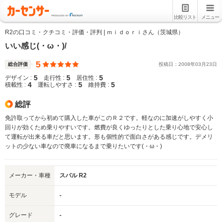
比較リスト
メニュー
R2の口コミ・クチコミ・評価・評判 | ｍｉｄｏｒｉさん（茨城県）
いい感じ(・ω・)/
5
総合評価
投稿日：
2008
年
03
月
23
日
5
5
5
デザイン :
走行性 :
居住性 :
4
5
5
積載性 :
運転しやすさ :
維持費 :
総評
免許取ってから初めて購入した車がこのＲ２です。軽なのに加速がしやすく小
回りが効くため乗りやすいです。燃費が良くゆったりとした乗り心地で安心し
て運転が出来る車だと思います。形も個性的で面白さがある感じです。デメリ
ットの少ない車なので廃車になるまで乗りたいです(・ω・)
メーカー・車種
スバル R2
モデル
-
グレード
-