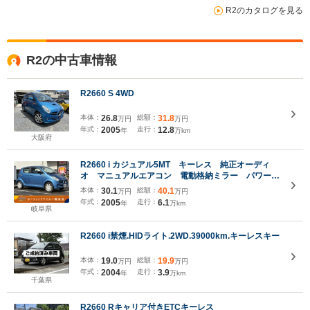
R2のカタログを見る
R2の中古車情報
R2660 S 4WD
本体：
26.8
総額：
31.8
万円
万円
年式：
2005
走行：
12.8
年
万km
大阪府
R2660 i カジュアル5MT キーレス 純正オーディ
オ マニュアルエアコン 電動格納ミラー パワーウ
ィンドウ パワステ Wエアバック ハロゲンヘッド
本体：
30.1
総額：
40.1
万円
万円
ライト 純正シート スバル純正タイヤキャップ
年式：
2005
走行：
6.1
年
万km
岐阜県
R2660 i禁煙.HIDライト.2WD.39000km.キーレスキー
本体：
19.0
総額：
19.9
万円
万円
年式：
2004
走行：
3.9
年
万km
千葉県
R2660 Rキャリア付きETCキーレス