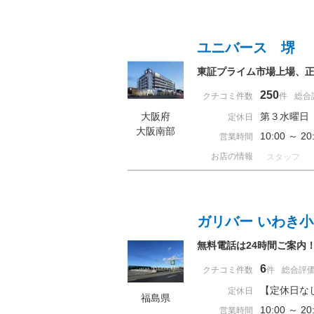
ユニバース 堺
東証プライム市場上場、正
250
クチコミ件数
件
総合
大阪府
第３水曜日
定休日
大阪南部
10:00 ～ 
営業時間
お店の情報
スタッフ
ガリバー いわき
無料電話は24時間ご案内
6
クチコミ件数
件
総合評
【定休日な
定休日
福島県
10:00 ～
営業時間