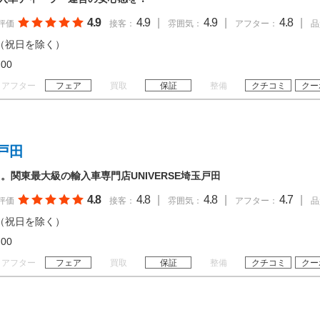
4.9
4.9
|
4.9
|
4.8
|
評価
接客：
雰囲気：
アフター：
品
（祝日を除く）
19:00
アフター
フェア
買取
保証
整備
クチコミ
クー
戸田
。関東最大級の輸入車専門店UNIVERSE埼玉戸田
4.8
4.8
|
4.8
|
4.7
|
評価
接客：
雰囲気：
アフター：
品
（祝日を除く）
19:00
アフター
フェア
買取
保証
整備
クチコミ
クー