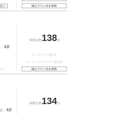
ポン
購入プラン付き車両
138
掲載台数
台
4.8
質：
カーセンサー認定車
カーセンサーアフター保証車
ポン
購入プラン付き車両
134
掲載台数
台
4.8
質：