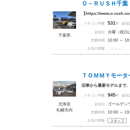
Ｏ－ＲＵＳＨ千葉
【https://www.o
531
クチコミ件数
件
総合
火曜（祝日
定休日
千葉県
10:00 ～ 
営業時間
お店の情報
スタッフ
ＴＯＭＭＹモータ
旧車から最新モデルまで
945
クチコミ件数
件
総合
北海道
ゴールデン
定休日
札幌市内
10:00 ～
営業時間
お店の情報
スタッフ