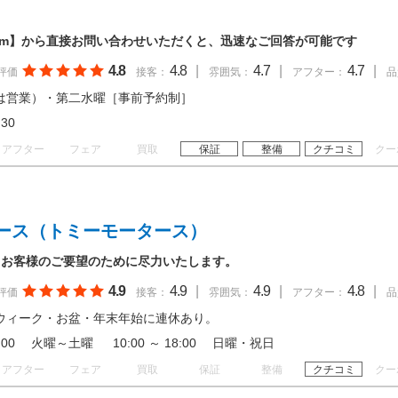
-rush.com】から直接お問い合わせいただくと、迅速なご回答が可能です
4.8
4.8
|
4.7
|
4.7
|
評価
接客：
雰囲気：
アフター：
品
は営業）・第二水曜［事前予約制］
18:30
アフター
フェア
買取
保証
整備
クチコミ
クー
ース（トミーモータース）
、お客様のご要望のために尽力いたします。
4.9
4.9
|
4.9
|
4.8
|
評価
接客：
雰囲気：
アフター：
品
ウィーク・お盆・年末年始に連休あり。
 19:00 火曜～土曜 10:00 ～ 18:00 日曜・祝日
アフター
フェア
買取
保証
整備
クチコミ
クー