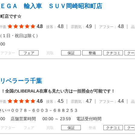
ＭＥＧＡ 輸入車 ＳＵＶ岡崎昭和町店
和町店です☆
4.8
4.8
|
4.9
|
4.8
|
評価
接客：
雰囲気：
アフター：
品
（１日・祝日は除く）
19:00
アフター
フェア
買取
保証
整備
クチコミ
クー
 リベラーラ千葉
！全国のLIBERALA在庫も見たい方は一括照会が可能です！
4.6
4.5
|
4.7
|
4.4
|
評価
接客：
雰囲気：
アフター：
品
さい⇒００７８－６００３－６８８２５３
 20:00 店舗営業時間 00:00 ～ 23:59 電話受付時間
アフター
フェア
買取
保証
整備
クチコミ
クー