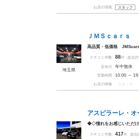
お店の情報
スタッフ
ＪＭＳｃａｒｓ
高品質・低価格 JMSca
88
クチコミ件数
件
総合評
年中無休
定休日
埼玉県
10:00 ～ 
営業時間
お店の情報
スタッフ
アスピラーレ・オ
◆◇憧れをお感じいただ
417
クチコミ件数
件
総合