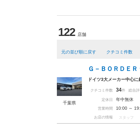
122
店舗
元の並び順に戻す
クチコミ件数
Ｇ－ＢＯＲＤＥＲ
ドイツ3大メーカー中心に
34
クチコミ件数
件
総合評
年中無休
定休日
千葉県
10:00 ～ 
営業時間
お店の情報
スタッフ