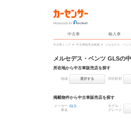
中古車
輸入車
中古車トップ
>
中古車販売店検索
>
メルセデス・ベン
メルセデス・ベンツ GLSの
所在地から中古車販売店を探す
地域
選択する
市区町村
掲載物件から中古車販売店を探す
メーカー
モデル・
GLS
車名
グレード