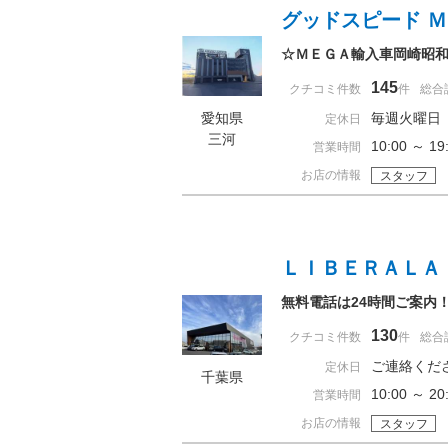
グッドスピード 
☆ＭＥＧＡ輸入車岡崎昭
145
クチコミ件数
件
総合
愛知県
毎週火曜日
定休日
三河
10:00 ～ 
営業時間
お店の情報
スタッフ
ＬＩＢＥＲＡＬＡ
無料電話は24時間ご案内！
130
クチコミ件数
件
総合
ご連絡くだ
定休日
千葉県
10:00 ～
営業時間
お店の情報
スタッフ