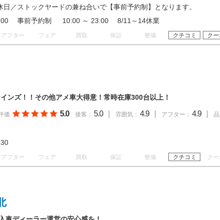
休日／ストックヤードの兼ね合いで【事前予約制】となります。
18:00 事前予約制 10:00 ～ 23:00 8/11～14休業
アフター
フェア
買取
保証
整備
クチコミ
クー
インズ！！その他アメ車大得意！常時在庫300台以上！
5.0
5.0
|
4.9
|
4.9
|
評価
接客：
雰囲気：
アフター：
品
20:30
アフター
フェア
買取
保証
整備
クチコミ
クー
北
輸入車ディーラー運営の安心感を！