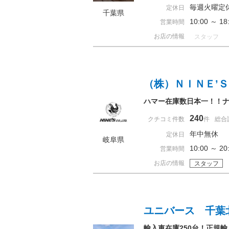
毎週火曜定
定休日
千葉県
10:00 ～ 
営業時間
お店の情報
スタッフ
（株）ＮＩＮＥ’Ｓ
ハマー在庫数日本一！！ナ
240
クチコミ件数
件
総合
年中無休
定休日
岐阜県
10:00 ～ 
営業時間
お店の情報
スタッフ
ユニバース 千葉
輸入車在庫250台！正規