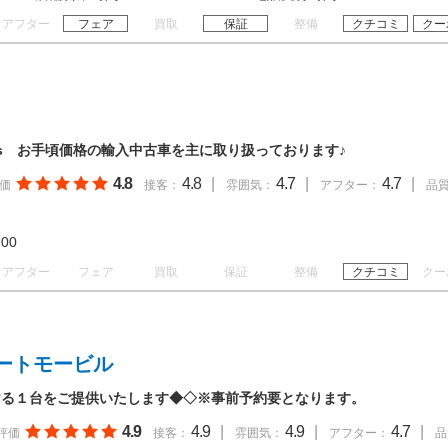
アフター
フェア
買取
保証
整備
クチコミ
クー
rs お手頃価格の輸入中古車を主に取り扱っております♪
4.8
4.8
|
4.7
|
4.7
|
価
接客：
雰囲気：
アフター：
品
19:00
アフター
フェア
買取
保証
整備
クチコミ
クー
ートモービル
ける１台をご提供いたします◆◇※事前予約要となります。
4.9
4.9
|
4.9
|
4.7
|
評価
接客：
雰囲気：
アフター：
品