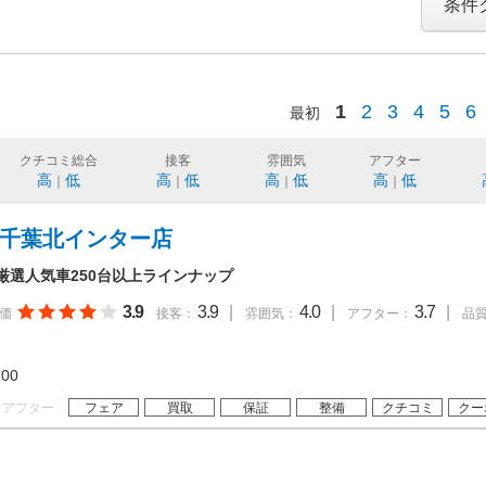
条件
1
2
3
4
5
6
最初
クチコミ総合
接客
雰囲気
アフター
高
低
高
低
高
低
高
低
｜
｜
｜
｜
 千葉北インター店
厳選人気車250台以上ラインナップ
3.9
3.9
|
4.0
|
3.7
|
価
接客：
雰囲気：
アフター：
品
19:00
アフター
フェア
買取
保証
整備
クチコミ
クー