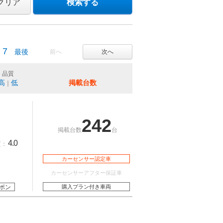
クリア
検索する
7
最後
前へ
次へ
品質
高
低
掲載台数
｜
242
掲載台数
台
4.0
質：
カーセンサー認定車
カーセンサーアフター保証車
ポン
購入プラン付き車両