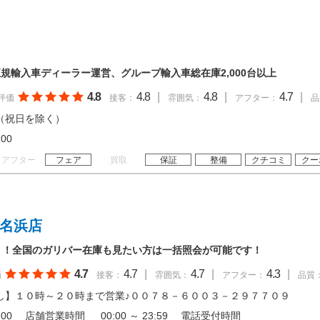
規輸入車ディーラー運営、グループ輸入車総在庫2,000台以上
4.8
4.8
|
4.8
|
4.7
|
評価
接客：
雰囲気：
アフター：
品
（祝日を除く）
20:00
アフター
フェア
買取
保証
整備
クチコミ
クー
小名浜店
！！全国のガリバー在庫も見たい方は一括照会が可能です！
4.7
4.7
|
4.7
|
4.3
|
価
接客：
雰囲気：
アフター：
品質
し】１０時～２０時まで営業♪００７８－６００３－２９７７０９
 20:00 店舗営業時間 00:00 ～ 23:59 電話受付時間