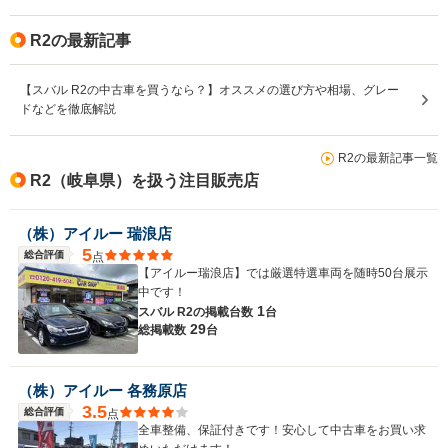
R2の最新記事
【スバル R2の中古車を買うなら？】オススメの選び方や相場、グレー
ドなどを徹底解説
R2の最新記事一覧
R2（岐阜県）を扱う注目販売店
（株）アイルー 瑞浪店
5
総合評価
点
【アイルー瑞浪店】では厳選特選車両を随時50台展示
中です！
1
スバル R2の
掲載台数
台
29
総掲載数
台
（株）アイルー 各務原店
3.5
総合評価
点
全車整備、保証付きです！安心して中古車をお買い求