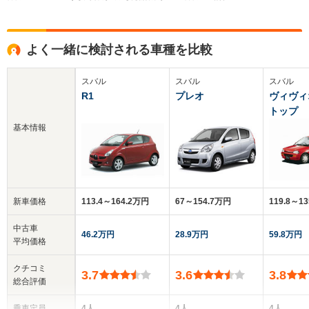
よく一緒に検討される車種を比較
スバル
スバル
スバル
R1
プレオ
ヴィヴィ
トップ
基本情報
新車価格
113.4～164.2万円
67～154.7万円
119.8～1
中古車
46.2万円
28.9万円
59.8万円
平均価格
クチコミ
3.7
3.6
3.8
総合評価
乗車定員
4人
4人
4人