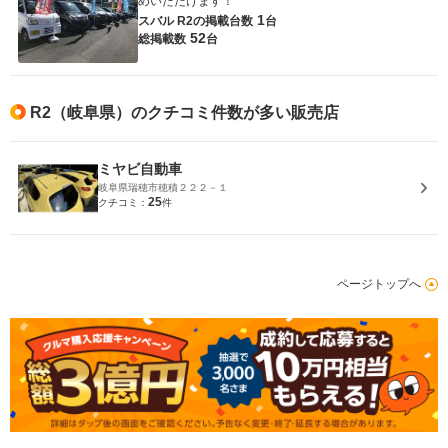
めいただけます！
1
スバル R2の
掲載台数
台
52
総掲載数
台
R2（岐阜県）のクチコミ件数が多い販売店
ミヤビ自動車
岐阜県瑞穂市穂積２２２－１
25
クチコミ：
件
ページトップへ