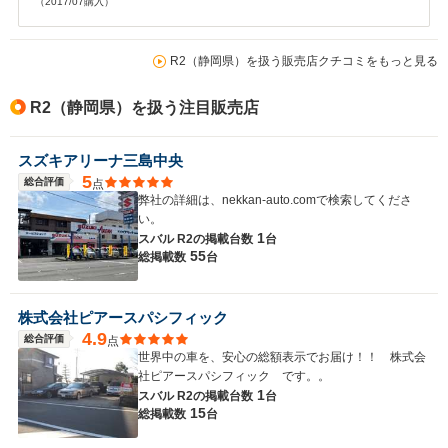
（2017/07購入）
R2（静岡県）を扱う販売店クチコミをもっと見る
R2（静岡県）を扱う注目販売店
スズキアリーナ三島中央
5
総合評価
点
弊社の詳細は、nekkan-auto.comで検索してくださ
い。
1
スバル R2の
掲載台数
台
55
総掲載数
台
株式会社ピアースパシフィック
4.9
総合評価
点
世界中の車を、安心の総額表示でお届け！！ 株式会
社ピアースパシフィック です。。
1
スバル R2の
掲載台数
台
15
総掲載数
台