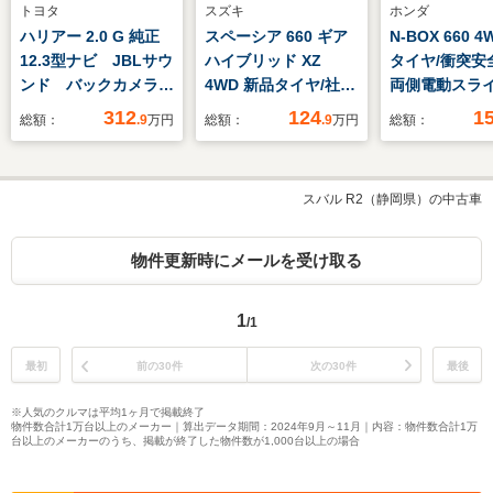
トヨタ
スズキ
ホンダ
ハリアー 2.0 G 純正
スペーシア 660 ギア
N-BOX 660 
12.3型ナビ JBLサウ
ハイブリッド XZ
タイヤ/衝突安
ンド バックカメラ
4WD 新品タイヤ/社外
両側電動スラ
レーダクルーズコント
メモリーナビ/セーフ
ア/車線逸脱防
312
124
1
総額：
.9
万円
総額：
.9
万円
総額：
ロール 電動リアゲー
ティサポート(スズキ)/
システム/ヘッ
ト デジタルインナ
両側電動スライドド
プ LED/EBD付
ー ETC ドラレコ
ア/シートヒーター 前
滑り防止装置/
スバル R2（静岡県）の中古車
オートエアコン 純正
席/車線逸脱防止支援
リングストップ
18インチAW 禁煙
システム/ドライブレ
ーズコントロー
車 衝突被害軽減装置
コーダー 社外/ヘッド
煙車
物件更新時にメールを受け取る
ランプ LED
1
/1
最初
前の30件
次の30件
最後
※人気のクルマは平均1ヶ月で掲載終了
物件数合計1万台以上のメーカー｜算出データ期間：2024年9月～11月｜内容：物件数合計1万
台以上のメーカーのうち、掲載が終了した物件数が1,000台以上の場合