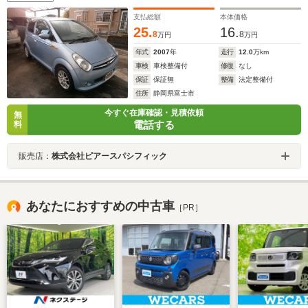
支払総額
本体価格
25.
16.
8
8
万円
万円
年式
2007
年
走行
12.0
万km
車検
車検整備付
修復
なし
保証
保証無
整備
法定整備付
住所
静岡県富士市
今すぐ在庫確認・見積依頼
無
電話する
料
販売店：
株式会社ピアースパシフィック
あなたにおすすめの中古車
［PR］