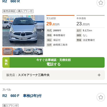
R2 660 R
販売店保証
購入プラン付
支払総額
本体価格
29.
23.
9
0
万円
万円
年式
2005
年
走行
5.1
万km
車検
車検整備付
修復
なし
保証
保証付
整備
法定整備付
住所
静岡県三島市
今すぐ在庫確認・見積依頼
無
電話する
料
販売店：
スズキアリーナ三島中央
スバル
R2 660 F 車検(2年)付
購入プラン付