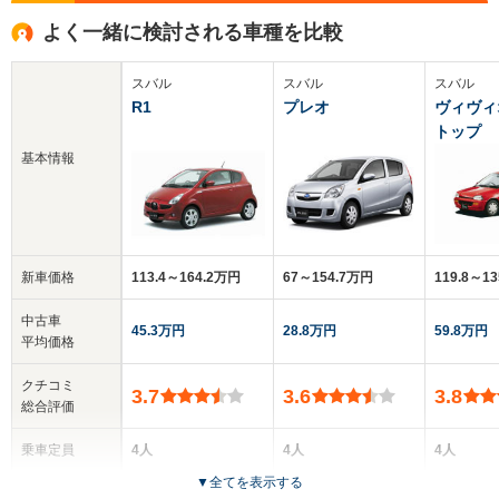
よく一緒に検討される車種を比較
スバル
スバル
スバル
R1
プレオ
ヴィヴィ
トップ
基本情報
新車価格
113.4～164.2万円
67～154.7万円
119.8～1
中古車
45.3万円
28.8万円
59.8万円
平均価格
クチコミ
3.7
3.6
3.8
総合評価
乗車定員
4人
4人
4人
▼
全てを表示する
ドア数
3ドア
3～5ドア
2ドア