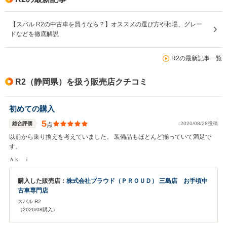
【スバル R2の中古車を買うなら？】オススメの選び方や相場、グレー
ドなどを徹底解説
R2の最新記事一覧
R2（静岡県）を扱う販売店クチコミ
初めての購入
5
総合評価
2020/08/28投稿
点
以前から乗り換えを考えていました。 装備品もほとんど揃っていて満足で
す。
Ａｋ ｉ
購入した販売店：
株式会社プラウド（ＰＲＯＵＤ） 三島店 お手頃中
古車専門店
スバル R2
（2020/08購入）