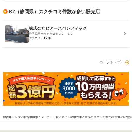
R2（静岡県）のクチコミ件数が多い販売店
株式会社ピアースパシフィック
静岡県富士市比奈２８３７－１２
12
クチコミ：
件
ページトップへ
中古車トップ
中古車検索：メーカー一覧
スバルの中古車
全国のスバル
R2の中古車
R2(