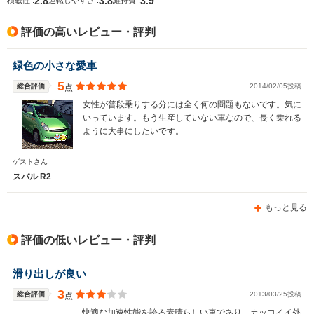
2.8
3.8
3.9
積載性 :
運転しやすさ :
維持費 :
排気量
658cc
658cc
658cc
評価の高いレビュー・評判
駆動方式
FF、4WD
FF、4WD
FF
緑色の小さな愛車
5
総合評価
2014/02/05投稿
点
女性が普段乗りする分には全く何の問題もないです。気に
いっています。もう生産していない車なので、長く乗れる
ように大事にしたいです。
ゲストさん
スバル R2
もっと見る
評価の低いレビュー・評判
滑り出しが良い
3
総合評価
2013/03/25投稿
点
快適な加速性能を誇る素晴らしい車であり、カッコイイ外