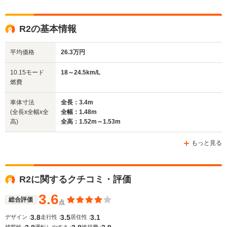
全高
全高
全
R2の基本情報
1.51m
1.53m～1.54m
1.
平均価格
26.3万円
全幅
全幅
全
10.15モード
18～24.5km/L
サイズ
1.48m
1.48m
1
燃費
全長
全長
(全長x全幅x全高)
3.29m
3.4m
3
車体寸法
全長：3.4m
(全長x全幅x全
全幅：1.48m
高)
全高：1.52m～1.53m
ホイールベース
ホイールベース
ホイー
-m
-m
もっと見る
R2に関するクチコミ・評価
WLTCモード
-
-
-
燃費
3.6
総合評価
点
3.8
3.5
3.1
デザイン :
走行性 :
居住性 :