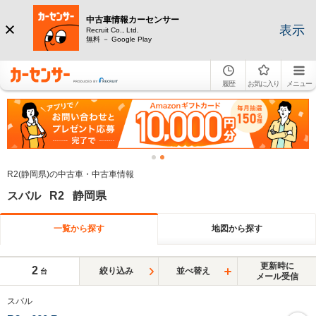
中古車情報カーセンサー
表示
Recruit Co., Ltd.
無料 － Google Play
履歴
お気に入り
メニュー
R2(静岡県)の中古車・中古車情報
スバル R2 静岡県
一覧から探す
地図から探す
更新時に
2
絞り込み
並べ替え
台
メール受信
スバル