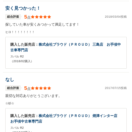
安く見つかった！
5
総合評価
2018/03/04投稿
点
探していた車が安くみつかって満足してます！
ヒロ！！！！！！！！
購入した販売店：
株式会社プラウド（ＰＲＯＵＤ） 三島店 お手頃中
古車専門店
スバル R2
（2018/02購入）
なし
5
総合評価
2017/07/15投稿
点
親切な対応ありがとうございます。
☆杉☆
購入した販売店：
株式会社プラウド（ＰＲＯＵＤ） 焼津インター店
お手頃中古車専門店
スバル R2