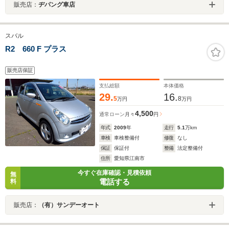
販売店：
ヂパング車店
スバル
R2 660 F プラス
販売店保証
支払総額
本体価格
29.
16.
5
8
万円
万円
4,500
通常ローン
月々
円
年式
2009
年
走行
5.1
万km
車検
車検整備付
修復
なし
保証
保証付
整備
法定整備付
住所
愛知県江南市
今すぐ在庫確認・見積依頼
無
電話する
料
販売店：
（有）サンデーオート