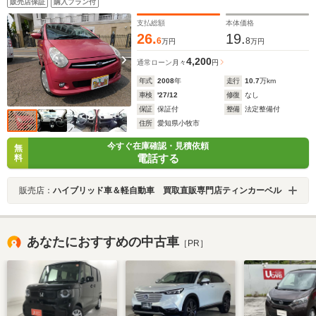
販売店保証
購入プラン付
支払総額
本体価格
26.
19.
6
8
万円
万円
4,200
通常ローン
月々
円
年式
2008
年
走行
10.7
万km
車検
'27/12
修復
なし
保証
保証付
整備
法定整備付
住所
愛知県小牧市
今すぐ在庫確認・見積依頼
無
電話する
料
販売店：
ハイブリッド車＆軽自動車 買取直販専門店ティンカーベル
あなたにおすすめの中古車
［PR］