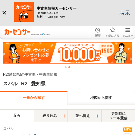
中古車情報カーセンサー
表示
Recruit Co., Ltd.
無料 － Google Play
履歴
お気に入り
メニュー
R2(愛知県)の中古車・中古車情報
スバル R2 愛知県
一覧から探す
地図から探す
更新時に
5
絞り込み
並べ替え
台
メール受信
スバル
NEW