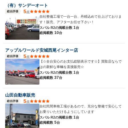
（有）サンデーオート
5
総合評価
点
自社整備工場で一台一台、丹精込めて仕上げておりま
す！販売、アフターお任せ下さい！
1
スバル R2の
掲載台数
台
10
総掲載数
台
アップルワールド安城西尾インター店
5
総合評価
点
【☆全台安心のお支払総額表示です☆】買取店ならで
はの新鮮な車輛を直接販売☆
1
スバル R2の
掲載台数
台
37
総掲載数
台
山田自動車販売
5
総合評価
点
自社民間車検工場があるので、充分な整備で安心して
お乗りいただけるようにしています
1
スバル R2の
掲載台数
台
5
総掲載数
台