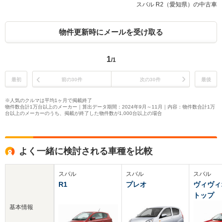
スバル R2（愛知県）の中古車
物件更新時にメールを受け取る
1
/1
最初
前の30件
次の30件
最後
※人気のクルマは平均1ヶ月で掲載終了
物件数合計1万台以上のメーカー｜算出データ期間：2024年9月～11月｜内容：物件数合計1万
台以上のメーカーのうち、掲載が終了した物件数が1,000台以上の場合
よく一緒に検討される車種を比較
スバル
スバル
スバル
R1
プレオ
ヴィヴィ
トップ
基本情報