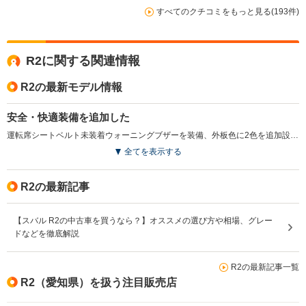
すべてのクチコミをもっと見る(193件)
R2に関する関連情報
R2の最新モデル情報
安全・快適装備を追加した
運転席シートベルト未装着ウォーニングブザーを装備、外板色に2色を追加設定した。運転席に乗り込んでドアを閉めると音楽やメッセージが流れるウェルカムサウンドオーディオをタイプSに採用（R、レフィにはオプション設定）。（2008.6）
全てを表示する
R2の最新記事
【スバル R2の中古車を買うなら？】オススメの選び方や相場、グレー
ドなどを徹底解説
R2の最新記事一覧
R2（愛知県）を扱う注目販売店