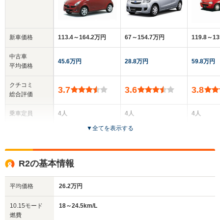
新車価格
113.4～164.2万円
67～154.7万円
119.8～1
中古車
45.6万円
28.8万円
59.8万円
平均価格
クチコミ
3.7
3.6
3.8
総合評価
乗車定員
4人
4人
4人
▼
全てを表示する
ドア数
3ドア
3～5ドア
2ドア
全高
全高
全
R2の基本情報
1.51m
1.53m～1.54m
1.
平均価格
26.2万円
全幅
全幅
全
10.15モード
18～24.5km/L
サイズ
1.48m
1.48m
1
燃費
全長
全長
(全長x全幅x全高)