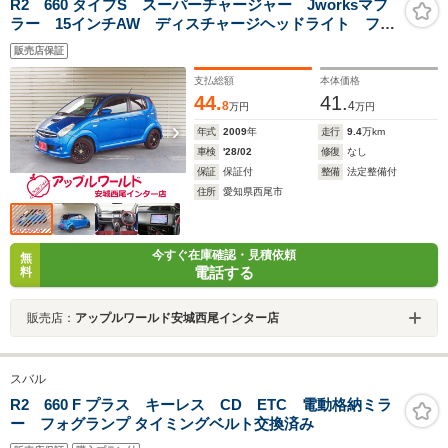
R2 660 タイプS スーパーチャージャー Jworksマフ
ラー 15インチAW ディスチャージヘッドライト フォ
グランプ イクリプスSDナビ フルセグTV DVD再生
販売店保証
ETC キーレス
支払総額
本体価格
44.
41.
8
4
万円
万円
年式
2009
年
走行
9.4
万km
車検
'28/02
修復
なし
保証
保証付
整備
法定整備付
住所
愛知県西尾市
今すぐ在庫確認・見積依頼
無
電話する
料
販売店：
アップルワールド安城西尾インター店
スバル
R2 660 F プラス キーレス CD ETC 電動格納ミラ
ー フォグランプ タイミングベルト交換済み