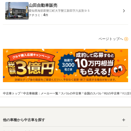
山田自動車販売
愛知県海部郡蟹江町大字蟹江新田字六反割９５
4
クチコミ：
件
ページトップへ
中古車トップ
中古車検索：メーカー一覧
スバルの中古車
全国のスバル
R2の中古車
R2(
他の車種から中古車を探す