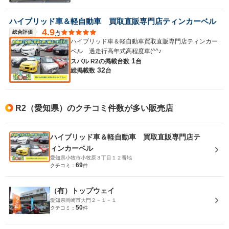
ハイブリッド車＆軽自動車 買取直販専門店ティンカーベル
4.9
総合評価
点
ハイブリッド車＆軽自動車買取直販専門店ティンカー
ベル 過走行高年式高程度車(^^♪
1
スバル R2の
掲載台数
台
32
総掲載数
台
R2（愛知県）のクチコミ件数が多い販売店
ハイブリッド車＆軽自動車 買取直販専門店テ
ィンカーベル
愛知県小牧市小牧原３丁目１２番地
69
クチコミ：
件
（有）トップウェイ
愛知県岡崎市大門２－１－１
50
クチコミ：
件