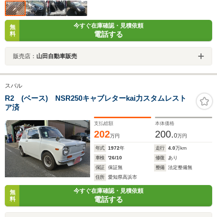
今すぐ在庫確認・見積依頼
無
電話する
料
販売店：
山田自動車販売
スバル
R2 (ベース) NSR250キャブレターkai力スタムレスト
ア済
支払総額
本体価格
202
200.
0
万円
万円
年式
1972
年
走行
4.0
万km
車検
'26/10
修復
あり
保証
保証無
整備
法定整備無
住所
愛知県高浜市
今すぐ在庫確認・見積依頼
無
電話する
料