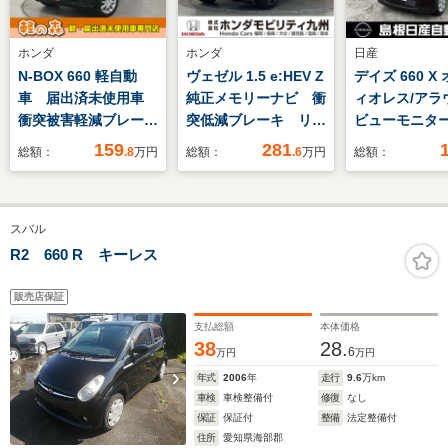
ホンダ
ホンダ
日産
N-BOX 660 軽自動
ヴェゼル 1.5 e:HEV Z
デイズ 660 X
車 届出済未使用車
純正メモリーナビ 衝
ィオレス/アラ
衝突被害軽減ブレー
突低減ブレーキ リア
ビューモニタ
キ アダプティブクル
カメラ LEDヘッド
159
281
総額：
.8
万円
総額：
.6
万円
総額：
ーズコントロール ア
シートヒーター 純正
イドリングストップシ
18インチアルミホイ
ステム シートヒータ
ール 本革ステア
スバル
ー 両側スライド片側
ETC
電動ドア バックカメ
R2 660 R キーレス
ラ スマートキー フ
ルフラットシート
販売店保証
支払総額
本体価格
38
28.
6
万円
万円
年式
2006
年
走行
9.6
万km
車検
車検整備付
修復
なし
保証
保証付
整備
法定整備付
住所
愛知県海部郡