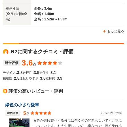
3.29m
3.4m
3
車体寸法
全長：3.4m
(全長x全幅x全
全幅：1.48m
高)
全高：1.52m～1.53m
ホイールベース
ホイールベース
ホイー
-m
-m
もっと見る
R2に関するクチコミ・評価
WLTCモード
-
-
-
燃費
3.6
総合評価
点
3.8
3.5
3.1
デザイン :
走行性 :
居住性 :
2.8
3.8
3.9
積載性 :
運転しやすさ :
維持費 :
排気量
658cc
658cc
658cc
評価の高いレビュー・評判
駆動方式
FF、4WD
FF、4WD
FF
緑色の小さな愛車
5
総合評価
2014/02/05投稿
点
女性が普段乗りする分には全く何の問題もないです。気に
いっています。もう生産していない車なので、長く乗れる