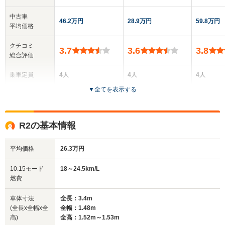
中古車
46.2万円
28.9万円
59.8万円
平均価格
クチコミ
3.7
3.6
3.8
総合評価
乗車定員
4人
4人
4人
▼
全てを表示する
ドア数
3ドア
3～5ドア
2ドア
全高
全高
全
R2の基本情報
1.51m
1.53m～1.54m
1.
平均価格
26.3万円
全幅
全幅
全
10.15モード
18～24.5km/L
サイズ
1.48m
1.48m
1
燃費
全長
全長
(全長x全幅x全高)
3.29m
3.4m
3
車体寸法
全長：3.4m
(全長x全幅x全
全幅：1.48m
高)
全高：1.52m～1.53m
ホイールベース
ホイールベース
ホイー