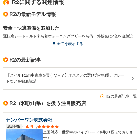
R2に関する関連情報
R2の最新モデル情報
安全・快適装備を追加した
運転席シートベルト未装着ウォーニングブザーを装備、外板色に2色を追加設定した。運転席に乗り込んでドアを閉めると音楽やメッセージが流れるウェルカムサウンドオーディオをタイプSに採用（R、レフィにはオプション設定）。（2008.6）
全てを表示する
R2の最新記事
【スバル R2の中古車を買うなら？】オススメの選び方や相場、グレー
ドなどを徹底解説
R2の最新記事一覧
R2（和歌山県）を扱う注目販売店
ナンバーワン株式会社
4.9
総合評価
点
全国対応！世界中のハイグレードを取り揃えておりま
す！