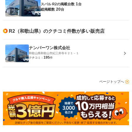
1
スバル R2の
掲載台数
台
20
総掲載数
台
R2（和歌山県）のクチコミ件数が多い販売店
ナンバーワン株式会社
和歌山県和歌山市紀三井寺６２１－１
195
クチコミ：
件
ページトップへ