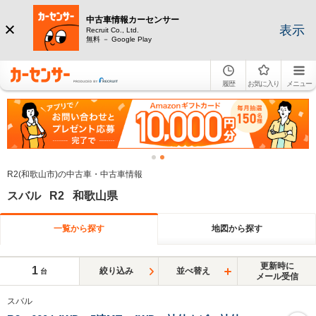
中古車情報カーセンサー
表示
Recruit Co., Ltd.
無料 － Google Play
履歴
お気に入り
メニュー
R2(和歌山市)の中古車・中古車情報
スバル R2 和歌山県
一覧から探す
地図から探す
更新時に
1
絞り込み
並べ替え
台
メール受信
スバル