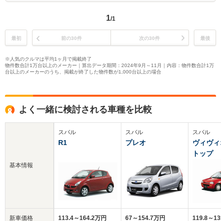
1
/1
最初
前の30件
次の30件
最後
※人気のクルマは平均1ヶ月で掲載終了
物件数合計1万台以上のメーカー｜算出データ期間：2024年9月～11月｜内容：物件数合計1万
台以上のメーカーのうち、掲載が終了した物件数が1,000台以上の場合
よく一緒に検討される車種を比較
スバル
スバル
スバル
R1
プレオ
ヴィヴィ
トップ
基本情報
新車価格
113.4～164.2万円
67～154.7万円
119.8～1