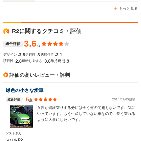
-m
-m
もっと見る
R2に関するクチコミ・評価
WLTCモード
-
-
-
燃費
3.6
総合評価
点
3.8
3.5
3.1
デザイン :
走行性 :
居住性 :
2.8
3.8
3.9
積載性 :
運転しやすさ :
維持費 :
排気量
658cc
658cc
658cc
評価の高いレビュー・評判
駆動方式
FF、4WD
FF、4WD
FF
緑色の小さな愛車
5
総合評価
2014/02/05投稿
点
女性が普段乗りする分には全く何の問題もないです。気に
いっています。もう生産していない車なので、長く乗れる
ように大事にしたいです。
ゲストさん
スバル R2