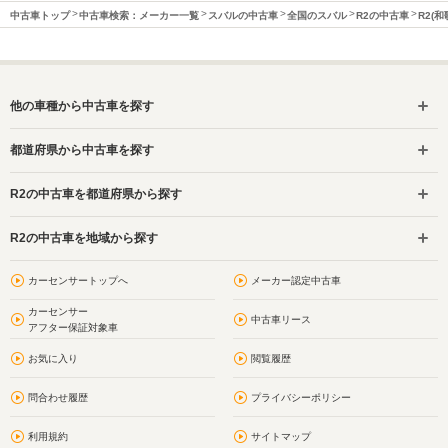
中古車トップ
中古車検索：メーカー一覧
スバルの中古車
全国のスバル
R2の中古車
R2(
他の車種から中古車を探す
都道府県から中古車を探す
R2の中古車を都道府県から探す
R2の中古車を地域から探す
カーセンサートップへ
メーカー認定中古車
カーセンサー
中古車リース
アフター保証対象車
お気に入り
閲覧履歴
問合わせ履歴
プライバシーポリシー
利用規約
サイトマップ