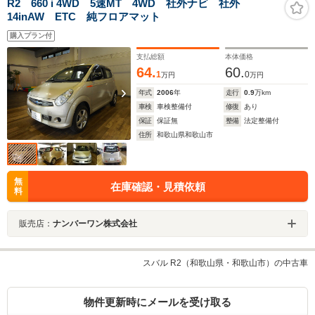
R2 660 i 4WD 5速MT 4WD 社外ナビ 社外
14inAW ETC 純フロアマット
購入プラン付
支払総額
本体価格
64.
60.
1
0
万円
万円
年式
2006
年
走行
0.9
万km
車検
車検整備付
修復
あり
保証
保証無
整備
法定整備付
住所
和歌山県和歌山市
無
在庫確認・見積依頼
料
販売店：
ナンバーワン株式会社
スバル R2（和歌山県・和歌山市）の中古車
物件更新時にメールを受け取る