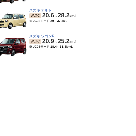
スズキ アルト
20.6
28.2
WLTC
～
km/L
※ JC08モード
20
～
37
km/L
スズキ ワゴンR
20.9
25.2
WLTC
～
km/L
※ JC08モード
18.4
～
33.4
km/L