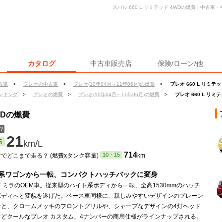
スバル 660 L リミテッド 4WDの燃費 | 中
カタログ
中古車販売店
保険/ローン/他
古車
>
プレオの中古車
>
プレオ(10年04月～11年06月)の燃費
>
プレオ 660 L リミテ
ンキング
>
プレオの燃費
>
プレオ(10年04月～11年06月)の燃費
>
プレオ 660 L リミ
WDの燃費
？
21
5
km/L
ン
714
10・15
でどこまで走る？ (燃費xタンク容量)
km
系ワゴンから一転、コンパクトハッチバックに変身
 ミラのOEM車。従来型のハイト系ボディから一転、全高1530mmのハッチ
ボディへと変貌を遂げた。ベース車同様に、親しみやすいデザインのプレーン
オと、クロームメッキのフロントグリルや、シャープなデザインの4灯ヘッド
などクールなプレオ カスタム、4ナンバーの商用仕様がラインナップされる。