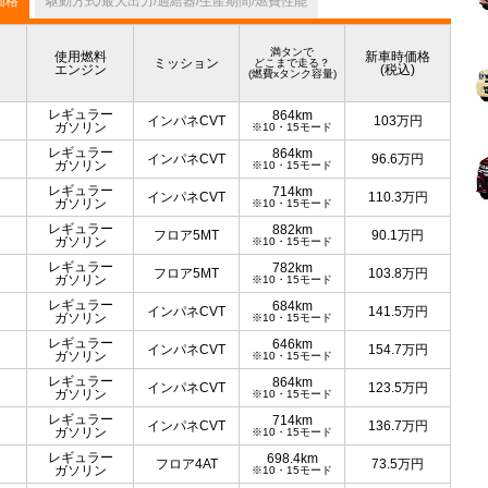
価格
駆動方式/最大出力/過給器/生産期間/燃費性能
満タンで
使用燃料
新車時価格
ミッション
どこまで走る？
エンジン
(税込)
(燃費xタンク容量)
レギュラー
864km
インパネCVT
103
万円
ガソリン
※10・15モード
レギュラー
864km
インパネCVT
96.6
万円
ガソリン
※10・15モード
レギュラー
714km
インパネCVT
110.3
万円
ガソリン
※10・15モード
レギュラー
882km
フロア5MT
90.1
万円
ガソリン
※10・15モード
レギュラー
782km
フロア5MT
103.8
万円
ガソリン
※10・15モード
レギュラー
684km
インパネCVT
141.5
万円
ガソリン
※10・15モード
レギュラー
646km
インパネCVT
154.7
万円
ガソリン
※10・15モード
レギュラー
864km
インパネCVT
123.5
万円
ガソリン
※10・15モード
レギュラー
714km
インパネCVT
136.7
万円
ガソリン
※10・15モード
レギュラー
698.4km
フロア4AT
73.5
万円
ガソリン
※10・15モード