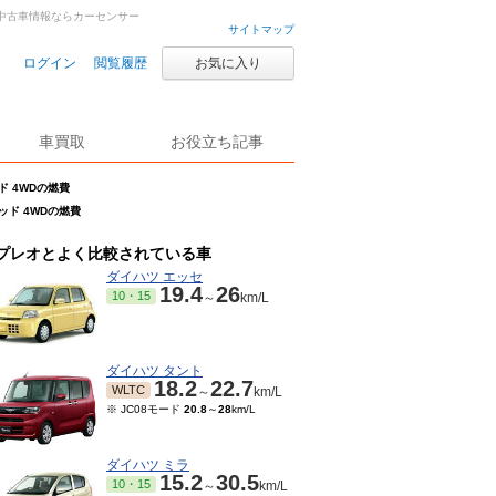
古車・中古車情報ならカーセンサー
サイトマップ
ログイン
閲覧履歴
お気に入り
車買取
お役立ち記事
ッド 4WDの燃費
テッド 4WDの燃費
プレオとよく比較されている車
ダイハツ エッセ
19.4
26
10・15
～
km/L
ダイハツ タント
18.2
22.7
WLTC
～
km/L
※ JC08モード
20.8
～
28
km/L
ダイハツ ミラ
15.2
30.5
10・15
～
km/L