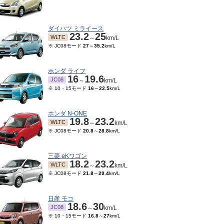
ダイハツ ミライース
23.2
25
WLTC
～
km/L
※ JC08モード
27
～
35.2
km/L
ホンダ ライフ
16
19.6
JC08
～
km/L
※ 10・15モード
16
～
22.5
km/L
ホンダ N-ONE
19.8
23.2
WLTC
～
km/L
※ JC08モード
20.8
～
28.8
km/L
三菱 eKワゴン
18.2
23.2
WLTC
～
km/L
※ JC08モード
21.8
～
29.4
km/L
日産 モコ
18.6
30
JC08
～
km/L
※ 10・15モード
16.8
～
27
km/L