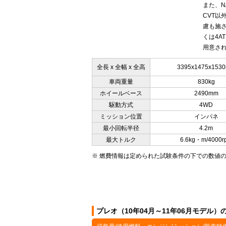
また、N
CVT以
慮も施さ
くは4A
用意され
全長 x 全幅 x 全高
3395x1475x153
車両重量
830kg
ホイールベース
2490mm
駆動方式
4WD
ミッション位置
インパネ
最小回転半径
4.2m
最大トルク
6.6kg・m/4000r
※ 燃費情報は定められた試験条件の下での数値
プレオ（10年04月～11年06月モデル