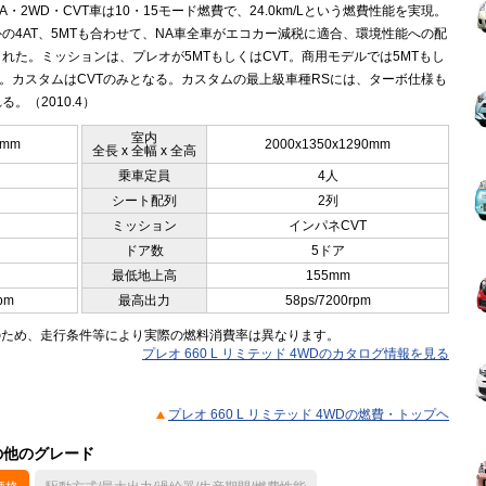
A・2WD・CVT車は10・15モード燃費で、24.0km/Lという燃費性能を実現。
外の4AT、5MTも合わせて、NA車全車がエコカー減税に適合、環境性能への配
れた。ミッションは、プレオが5MTもしくはCVT。商用モデルでは5MTもし
T。カスタムはCVTのみとなる。カスタムの最上級車種RSには、ターボ仕様も
る。（2010.4）
室内
0mm
2000x1350x1290mm
全長 x 全幅 x 全高
乗車定員
4人
シート配列
2列
ミッション
インパネCVT
ドア数
5ドア
最低地上高
155mm
pm
最高出力
58ps/7200rpm
のため、走行条件等により実際の燃料消費率は異なります。
プレオ 660 L リミテッド 4WDのカタログ情報を見る
プレオ 660 L リミテッド 4WDの燃費・トップヘ
）の他のグレード