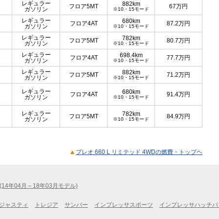
レギュラー
882km
フロア5MT
67
万円
ガソリン
※10・15モード
レギュラー
680km
フロア4AT
87.2
万円
ガソリン
※10・15モード
レギュラー
782km
フロア5MT
80.7
万円
ガソリン
※10・15モード
レギュラー
698.4km
フロア4AT
77.7
万円
ガソリン
※10・15モード
レギュラー
882km
フロア5MT
71.2
万円
ガソリン
※10・15モード
レギュラー
680km
フロア4AT
91.4
万円
ガソリン
※10・15モード
レギュラー
782km
フロア5MT
84.9
万円
ガソリン
※10・15モード
プレオ 660 L リミテッド 4WDの燃費・トップヘ
(14年04月～18年03月モデル)
ジャスティ
トレジア
サンバー
インプレッサスポーツ
インプレッサハッチバ