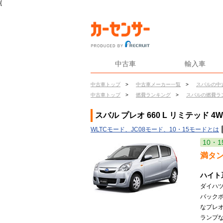
{
中古車
輸入車
中古車トップ
>
中古車メーカー一覧
>
スバルの中
中古車トップ
>
燃費ランキング
>
スバルの燃費ラ
スバル プレオ 660 L リミテッド 4
WLTCモード、JC08モード、10・15モードとは
10・1
満タ
ハイト
ダイハツ
バック
なプレ
ランプ