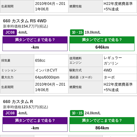
2010年04月～201
H22年度燃費基準
生産期間
燃費性能
1年06月
+5%達成
660 カスタム RS 4WD
新車時価格
154.7
万円(税込)
JC08
-km/L
10・15
19.0km/L
満タンでどこまで走る？
満タンでどこまで走る？
-km
646km
レギュラー
使用燃料
658cc
排気量
エンジン
ガソリン
インパネCVT
4WD
ミッション
駆動方式
64ps/6000rpm
ターボ
最大出力
過給器（ターボ）
2010年04月～201
H22年度燃費基準
生産期間
燃費性能
1年06月
+5%達成
660 カスタム R
新車時価格
123.5
万円(税込)
JC08
-km/L
10・15
24.0km/L
満タンでどこまで走る？
満タンでどこまで走る？
-km
864km