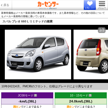
戻る
お気に入り
メニュー
新車時価格はメーカー発表当時の車両本体価格です。また基本情報など、その他の項目について
もメーカー発表時の情報に基いています。
スバル プレオ 660 L リミテッドの燃費
1/3
10年(H22)4月、FMC時のフロント。仕様はグレードにより異なります
JC08モード
10・15モード
-km/L(36L)
24.0km/L(36L)
満タン
でどこまで走る？
満タン
でどこまで走る？