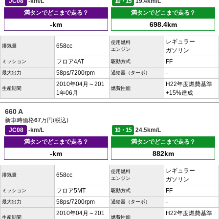
JC08
-km/L
10・15
19.4km/L
満タンでどこまで走る？
満タンでどこまで走る？
-km
698.4km
レギュラー
使用燃料
658cc
排気量
エンジン
ガソリン
フロア4AT
FF
ミッション
駆動方式
58ps/7200rpm
-
最大出力
過給器（ターボ）
2010年04月～201
H22年度燃費基準
生産期間
燃費性能
1年06月
+15%達成
660 A
新車時価格
67
万円(税込)
JC08
-km/L
10・15
24.5km/L
満タンでどこまで走る？
満タンでどこまで走る？
-km
882km
レギュラー
使用燃料
658cc
排気量
エンジン
ガソリン
フロア5MT
FF
ミッション
駆動方式
58ps/7200rpm
-
最大出力
過給器（ターボ）
2010年04月～201
H22年度燃費基準
生産期間
燃費性能