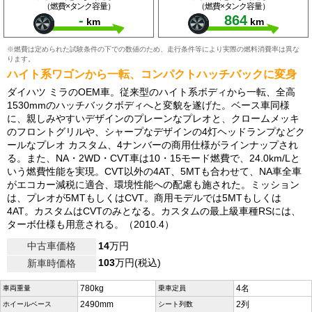
（燃費×タンク容量）
（燃費×タンク容量）
-
864
km
km
※燃費は定められた試験条件の下での数値のため、走行条件等により実際の燃料消費率は異な
ります。
ハイト系ワゴンから一転、コンパクトハッチバックに変身
ダイハツ ミラのOEM車。従来型のハイト系ボディから一転、全高
1530mmのハッチバックボディへと変貌を遂げた。ベース車同様
に、親しみやすいデザインのプレーンなプレオと、クロームメッキ
のフロントグリルや、シャープなデザインの4灯ヘッドランプなどク
ールなプレオ カスタム、4ナンバーの商用仕様がラインナップされ
る。また、NA・2WD・CVT車は10・15モード燃費で、24.0km/Lと
いう燃費性能を実現。CVT以外の4AT、5MTも合わせて、NA車全車
がエコカー減税に適合、環境性能への配慮も施された。ミッション
は、プレオが5MTもしくはCVT。商用モデルでは5MTもしくは
4AT。カスタムはCVTのみとなる。カスタムの最上級車種RSには、
ターボ仕様も用意される。（2010.4）
中古車価格
14
万円
103
万円(税込)
新車時価格
780kg
4名
車両重量
乗車定員
2490mm
2列
ホイールベース
シート列数