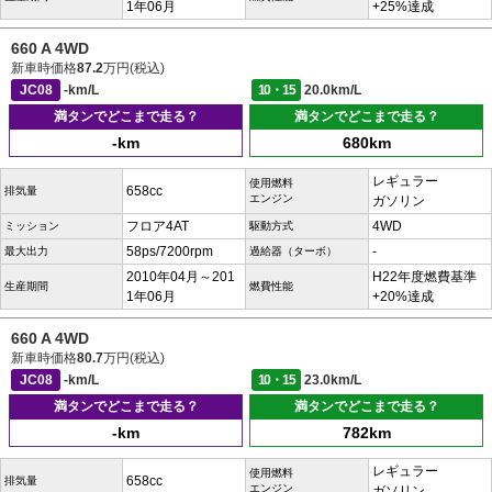
1年06月
+25%達成
660 A 4WD
新車時価格
87.2
万円(税込)
JC08
-km/L
10・15
20.0km/L
満タンでどこまで走る？
満タンでどこまで走る？
-km
680km
レギュラー
使用燃料
658cc
排気量
エンジン
ガソリン
フロア4AT
4WD
ミッション
駆動方式
58ps/7200rpm
-
最大出力
過給器（ターボ）
2010年04月～201
H22年度燃費基準
生産期間
燃費性能
1年06月
+20%達成
660 A 4WD
新車時価格
80.7
万円(税込)
JC08
-km/L
10・15
23.0km/L
満タンでどこまで走る？
満タンでどこまで走る？
-km
782km
レギュラー
使用燃料
658cc
排気量
エンジン
ガソリン