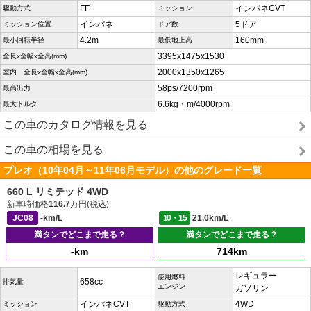
FF
インパネCVT
駆動方式
ミッション
インパネ
5ドア
ミッション位置
ドア数
4.2m
160mm
最小回転半径
最低地上高
3395x1475x1530
全長x全幅x全高(mm)
2000x1350x1265
室内 全長x全幅x全高(mm)
58ps/7200rpm
最高出力
6.6kg・m/4000rpm
最大トルク
この車のカタログ情報を見る
この車の相場を見る
プレオ（10年04月～11年06月モデル）の他のグレード一覧
660 L リミテッド 4WD
新車時価格
116.7
万円(税込)
JC08
-km/L
10・15
21.0km/L
満タンでどこまで走る？
満タンでどこまで走る？
-km
714km
レギュラー
使用燃料
658cc
排気量
エンジン
ガソリン
インパネCVT
4WD
ミッション
駆動方式