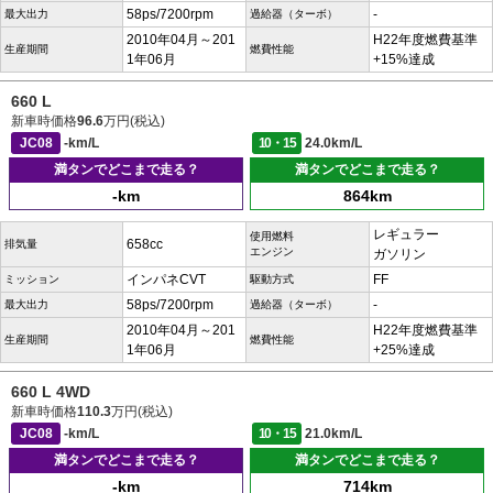
58ps/7200rpm
-
最大出力
過給器（ターボ）
2010年04月～201
H22年度燃費基準
生産期間
燃費性能
1年06月
+15%達成
660 L
新車時価格
96.6
万円(税込)
JC08
-km/L
10・15
24.0km/L
満タンでどこまで走る？
満タンでどこまで走る？
-km
864km
レギュラー
使用燃料
658cc
排気量
エンジン
ガソリン
インパネCVT
FF
ミッション
駆動方式
58ps/7200rpm
-
最大出力
過給器（ターボ）
2010年04月～201
H22年度燃費基準
生産期間
燃費性能
1年06月
+25%達成
660 L 4WD
新車時価格
110.3
万円(税込)
JC08
-km/L
10・15
21.0km/L
満タンでどこまで走る？
満タンでどこまで走る？
-km
714km