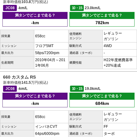
新車時価格
103.8
万円(税込)
JC08
-km/L
10・15
23.0km/L
満タンでどこまで走る？
満タンでどこまで走る？
-km
782km
レギュラー
使用燃料
658cc
排気量
エンジン
ガソリン
フロア5MT
4WD
ミッション
駆動方式
58ps/7200rpm
-
最大出力
過給器（ターボ）
2010年04月～201
H22年度燃費基準
生産期間
燃費性能
1年06月
+20%達成
660 カスタム RS
新車時価格
141.5
万円(税込)
JC08
-km/L
10・15
19.0km/L
満タンでどこまで走る？
満タンでどこまで走る？
-km
684km
レギュラー
使用燃料
658cc
排気量
エンジン
ガソリン
インパネCVT
FF
ミッション
駆動方式
64ps/6000rpm
ターボ
最大出力
過給器（ターボ）