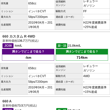
レギュラー
使用燃料
658cc
排気量
エンジン
ガソリン
インパネCVT
FF
ミッション
駆動方式
58ps/7200rpm
-
最大出力
過給器（ターボ）
2010年04月～201
H22年度燃費基準
生産期間
燃費性能
1年06月
+25%達成
660 カスタム R 4WD
新車時価格
136.7
万円(税込)
JC08
-km/L
10・15
21.0km/L
満タンでどこまで走る？
満タンでどこまで走る？
-km
714km
レギュラー
使用燃料
658cc
排気量
エンジン
ガソリン
インパネCVT
4WD
ミッション
駆動方式
58ps/7200rpm
-
最大出力
過給器（ターボ）
2010年04月～201
H22年度燃費基準
生産期間
燃費性能
1年06月
+15%達成
660 A
新車時価格
73.5
万円(税込)