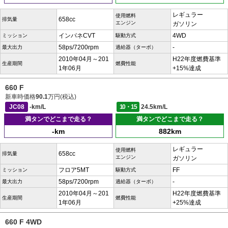
レギュラー
使用燃料
658cc
排気量
エンジン
ガソリン
インパネCVT
4WD
ミッション
駆動方式
58ps/7200rpm
-
最大出力
過給器（ターボ）
2010年04月～201
H22年度燃費基準
生産期間
燃費性能
1年06月
+15%達成
660 F
新車時価格
90.1
万円(税込)
JC08
-km/L
10・15
24.5km/L
満タンでどこまで走る？
満タンでどこまで走る？
-km
882km
レギュラー
使用燃料
658cc
排気量
エンジン
ガソリン
フロア5MT
FF
ミッション
駆動方式
58ps/7200rpm
-
最大出力
過給器（ターボ）
2010年04月～201
H22年度燃費基準
生産期間
燃費性能
1年06月
+25%達成
660 F 4WD