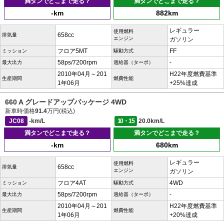
満タンでどこまで走る？
満タンでどこまで走る？
-km
882km
レギュラー
使用燃料
658cc
排気量
エンジン
ガソリン
フロア5MT
FF
ミッション
駆動方式
58ps/7200rpm
-
最大出力
過給器（ターボ）
2010年04月～201
H22年度燃費基準
生産期間
燃費性能
1年06月
+25%達成
660 A グレードアップパッケージ 4WD
新車時価格
91.4
万円(税込)
JC08
-km/L
10・15
20.0km/L
満タンでどこまで走る？
満タンでどこまで走る？
-km
680km
レギュラー
使用燃料
658cc
排気量
エンジン
ガソリン
フロア4AT
4WD
ミッション
駆動方式
58ps/7200rpm
-
最大出力
過給器（ターボ）
2010年04月～201
H22年度燃費基準
生産期間
燃費性能
1年06月
+20%達成