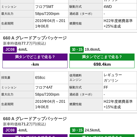
フロア5MT
4WD
ミッション
駆動方式
58ps/7200rpm
-
最大出力
過給器（ターボ）
2010年04月～201
H22年度燃費基準
生産期間
燃費性能
1年06月
+25%達成
660 A グレードアップパッケージ
新車時価格
77.7
万円(税込)
JC08
-km/L
10・15
19.4km/L
満タンでどこまで走る？
満タンでどこまで走る？
-km
698.4km
レギュラー
使用燃料
658cc
排気量
エンジン
ガソリン
フロア4AT
FF
ミッション
駆動方式
58ps/7200rpm
-
最大出力
過給器（ターボ）
2010年04月～201
H22年度燃費基準
生産期間
燃費性能
1年06月
+15%達成
660 A グレードアップパッケージ
新車時価格
71.2
万円(税込)
JC08
-km/L
10・15
24.5km/L