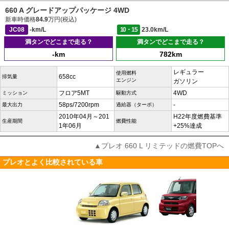
660 A グレードアップパッケージ 4WD
新車時価格
84.9
万円(税込)
JC08
-km/L
10・15
23.0km/L
満タンでどこまで走る？
満タンでどこまで走る？
-km
782km
レギュラー
使用燃料
658cc
排気量
エンジン
ガソリン
フロア5MT
4WD
ミッション
駆動方式
58ps/7200rpm
-
最大出力
過給器（ターボ）
2010年04月～201
H22年度燃費基準
生産期間
燃費性能
1年06月
+25%達成
▲プレオ 660 L リミテッドの燃費TOPへ
プレオとよく比較されている車