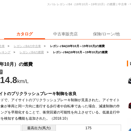
スバル レガシィB4（18年10月～19年10月）の燃費 | 中古
カタログ
中古車販売店
保険/ローン/他
古車
>
レガシィB4の中古車
>
レガシィB4(18年10月～19年10月)の燃費
ンキング
>
レガシィB4の燃費
>
レガシィB4(18年10月～19年10月)の燃費
9年10月）の燃費
？
14.8
km/L
イトのプリクラッシュブレーキ制御を改良
ードで、アイサイトのプリクラッシュブレーキ制御が見直された。アイサイト
対象が車両と同一方向に進行する歩行者や自転車であった場合、減速制御の作
ミングを早期化することで、衝突回避の可能性を向上させている。低速走行中
を検知する機能も追加された。（2018.10）
最高出力(馬力)
175