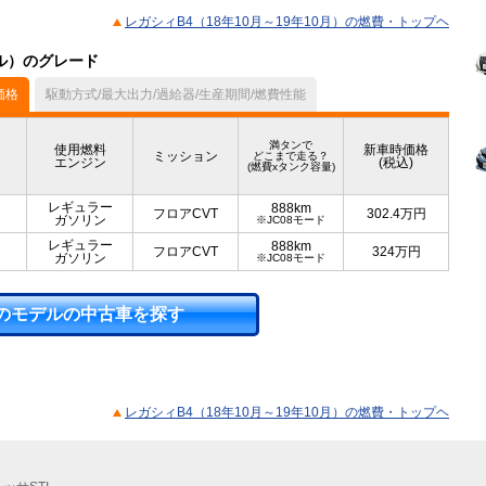
レガシィB4（18年10月～19年10月）の燃費・トップヘ
デル）のグレード
価格
駆動方式/最大出力/過給器/生産期間/燃費性能
満タンで
使用燃料
新車時価格
ミッション
どこまで走る？
エンジン
(税込)
(燃費xタンク容量)
レギュラー
888km
フロアCVT
302.4
万円
ガソリン
※JC08モード
レギュラー
888km
フロアCVT
324
万円
ガソリン
※JC08モード
のモデルの中古車を探す
レガシィB4（18年10月～19年10月）の燃費・トップヘ