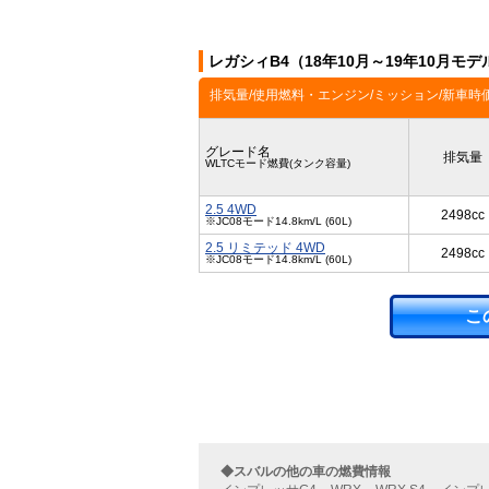
レガシィB4（18年10月～19年10月モ
排気量/使用燃料・エンジン/ミッション/新車時
グレード名
排気量
WLTCモード燃費(タンク容量)
2.5 4WD
2498cc
※JC08モード14.8km/L (60L)
2.5 リミテッド 4WD
2498cc
※JC08モード14.8km/L (60L)
こ
◆スバルの他の車の燃費情報