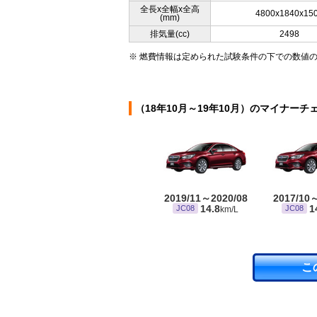
全長x全幅x全高
4800x1840x15
(mm)
排気量(cc)
2498
※ 燃費情報は定められた試験条件の下での数値
（18年10月～19年10月）のマイナーチ
2019/11～2020/08
2017/10
14.8
1
JC08
JC08
km/L
こ