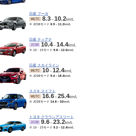
日産 フーガ
8.3
10.2
WLTC
～
km/L
※ JC08モード
8.9
～
11.2
km/L
日産 ティアナ
10.4
14.4
JC08
～
km/L
※ 10・15モード
9.8
～
12.6
km/L
日産 スカイライン
10
12.4
WLTC
～
km/L
※ JC08モード
9.4
～
18.4
km/L
10～2015/09
14.8
km/L
スズキ スイフト
16.6
25.4
WLTC
～
km/L
※ JC08モード
14.8
～
32
km/L
トヨタ クラウンアスリート
9.6
23.2
JC08
～
km/L
※ 10・15モード
9.2
～
12.4
km/L