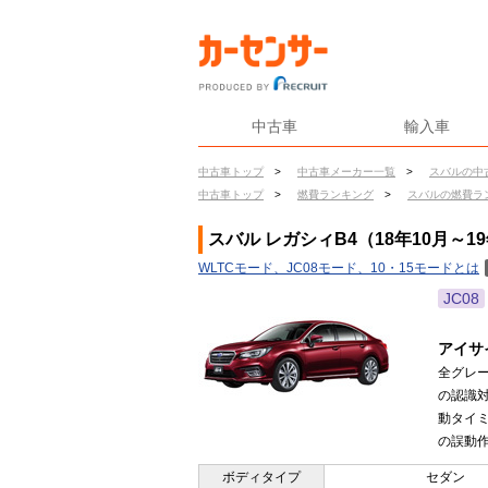
中古車
輸入車
中古車トップ
>
中古車メーカー一覧
>
スバルの中
中古車トップ
>
燃費ランキング
>
スバルの燃費ラ
スバル レガシィB4（18年10月～1
WLTCモード、JC08モード、10・15モードとは
JC08
アイサ
全グレ
の認識
動タイ
の誤動作
ボディタイプ
セダン