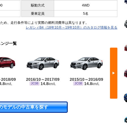
00
駆動方式
4WD
乗車定員
5名
のため、走行条件等により実際の燃料消費率は異なります。
レガシィB4（18年10月～19年10月）のカタログ情報を見る
ェンジ一覧
▶
～2018/09
2016/10～2017/09
2015/10～2016/09
2014/
4.8
14.8
14.8
JC08
JC08
JC08
km/L
km/L
km/L
のモデルの中古車を探す