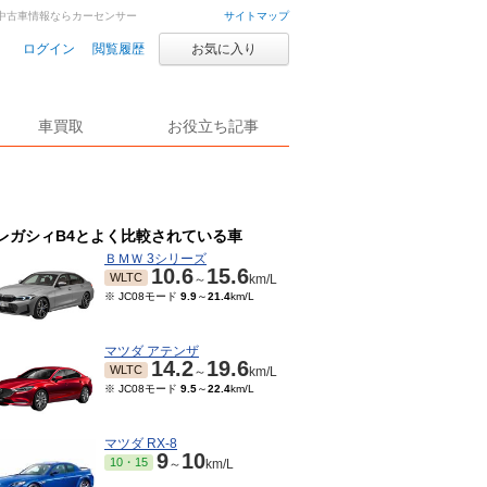
車・中古車情報ならカーセンサー
サイトマップ
ログイン
閲覧履歴
お気に入り
車買取
お役立ち記事
レガシィB4とよく比較されている車
ＢＭＷ 3シリーズ
10.6
15.6
WLTC
～
km/L
※ JC08モード
9.9
～
21.4
km/L
マツダ アテンザ
14.2
19.6
WLTC
～
km/L
※ JC08モード
9.5
～
22.4
km/L
マツダ RX-8
9
10
10・15
～
km/L