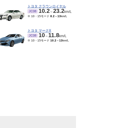
トヨタ クラウンロイヤル
10.2
23.2
JC08
～
km/L
※ 10・15モード
8.2
～
13
km/L
トヨタ マークX
10
11.8
JC08
～
km/L
※ 10・15モード
10.2
～
13
km/L