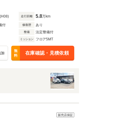
5.8
(H08)
万km
走行距離
備付
あり
修復歴
法定整備付
整備
フロア5MT
ミッション
無
在庫確認・見積依頼
追加
料
販売店保証