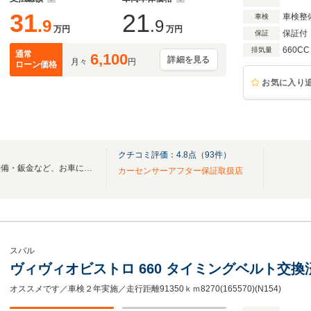
31
21
車検整
車検
.9
.9
万円
万円
保証付
保証
660CC
排気量
通常
6,100
詳細を見る
月々
円
ローン価格
お気に入り
クチコミ評価：
4.8
点（
93
件）
中古車・新車・買取・車検・整備・鈑金など、お車に関する事は何でもご相談下さい！
カーセンサーアフター保証取扱店
スバル
ヴィヴィオビストロ 660 タイミングベルト交換
オススメです／車検２年実施／走行距離91350ｋｍ8270(165570)(N154)