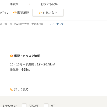
車買取
お役立ち記事
ログイン
閲覧履歴
お気に入り
オビストロ・2WDの中古車・中古車情報
サイトマップ
燃費・カタログ情報
17
20.5
10・15モード燃費：
～
km/l
658
排気量：
cc
詳しく見る
ミッション
AT/CVT
MT