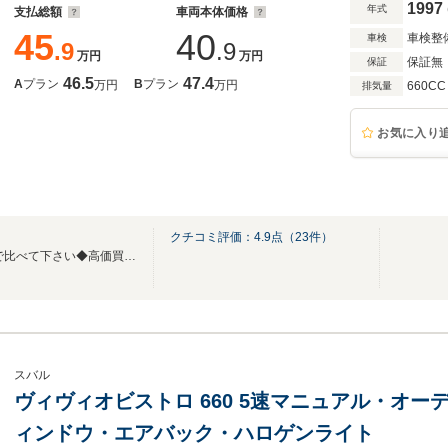
1997
年式
支払総額
車両本体価格
45
40
車検整
車検
.9
.9
万円
万円
保証無
保証
46.5
47.4
A
プラン
B
プラン
万円
万円
660CC
排気量
お気に入り
クチコミ評価：
4.9
点（
23
件）
◆格安中古車販売！ 【総額】で比べて下さい◆高価買取実施中！◆カード払い可能◆
スバル
ヴィヴィオビストロ 660 5速マニュアル・オ
ィンドウ・エアバック・ハロゲンライト