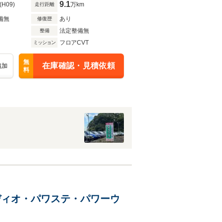
9.1
(H09)
万km
走行距離
備無
あり
修復歴
法定整備無
整備
フロアCVT
ミッション
無
在庫確認・見積依頼
追加
料
ーディオ・パワステ・パワーウ