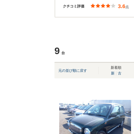
3.6
クチコミ評価
点
9
台
新着順
元の並び順に戻す
新
古