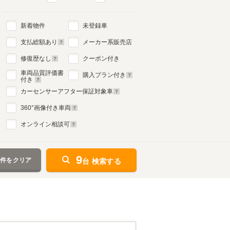
新着物件
未登録車
支払総額あり
メーカー系販売店
修復歴なし
クーポン付き
車両品質評価書
購入プラン付き
付き
カーセンサーアフター保証対象車
360
°画像付き車両
オンライン相談可
9
条件をクリア
台 検索する