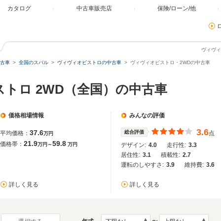
カタログ
中古車販売店
保険/ローン/他
ヴィヴィ
古車
全国のスバル
ヴィヴィオビストロの中古車
ヴィヴィオビストロ・2WDの中古車
ストロ 2WD（全国）の中古車
価格相場情報
みんなの評価
3.6
37.6
総合評価
平均価格：
点
万円
21.9
59.8
価格帯：
万円～
万円
デザイン:
4.0
走行性:
3.3
居住性:
3.1
積載性:
2.7
運転のしやすさ:
3.9
維持費:
3.6
詳しく見る
詳しく見る