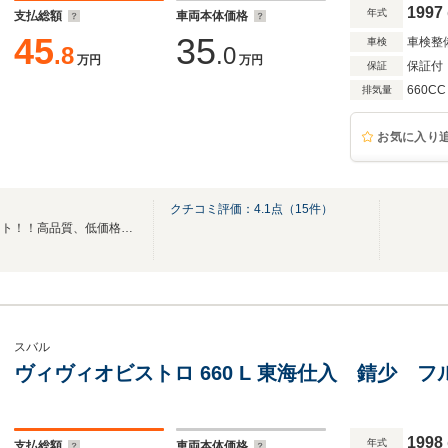
1997
年式
支払総額
車両本体価格
45
35
車検整
車検
.8
.0
万円
万円
保証付
保証
660CC
排気量
お気に入り
クチコミ評価：
4.1
点（
15
件）
貴方のカーライフを全力サポート！！高品質、低価格な車両をご提供します。
スバル
ヴィヴィオビストロ 660 L 東海仕入 錆少 
1998
年式
支払総額
車両本体価格