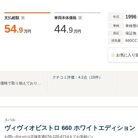
1996
年式
支払総額
車両本体価格
54
44
車検整
車検
.9
.9
万円
万円
保証無
保証
660CC
排気量
お気に入り
クチコミ評価：
4.2
点（
10
件）
安心の総額表示！お求めやすい価格で取り揃えております。ご来店お待ちしております♪
スバル
ヴィヴィオビストロ 660 ホワイトエディション
お問い合わせは店舗直通076-220-6714までお気軽に♪