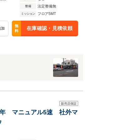
法定整備無
整備
フロア5MT
ミッション
無
在庫確認・見積依頼
追加
料
販売店保証
二年 マニュアル5速 社外マ
ウ