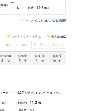
---
新車時)
19.8
10.15モード燃費：
km/l
ヴィヴィオビストロ(スバル)の燃費
スライドショーで見る
中古車相場
1
前へ
次へ
最初
最後
走行距離
排気量
車検
修復歴
多
少
多
少
付
無
無
有
AT載せ替え5速MT，ミニライト13インチアルミホイール，NGKプラグコートCDオーディオ，8.5万Km時タイミングベルト交換済み
11.3
(H09)
万km
走行距離
備無
なし
修復歴