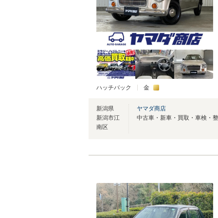
ハッチバック
金
新潟県
ヤマダ商店
新潟市江
南区