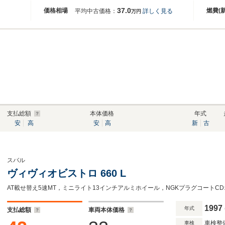
37.0
価格相場
燃費(
平均中古価格：
詳しく見る
万円
支払総額
本体価格
年式
安
高
安
高
新
古
スバル
ヴィヴィオビストロ 660 L
1997
年式
支払総額
車両本体価格
車検整
車検