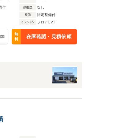
備付
なし
修復歴
法定整備付
整備
フロアCVT
ミッション
無
在庫確認・見積依頼
追加
料
済