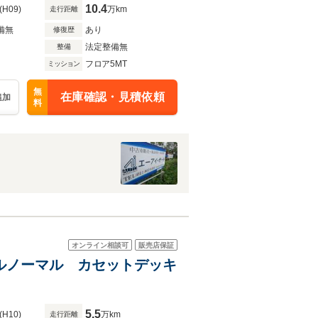
10.4
(H09)
万km
走行距離
備無
あり
修復歴
法定整備無
整備
フロア5MT
ミッション
無
在庫確認・見積依頼
追加
料
オンライン相談可
販売店保証
フルノーマル カセットデッキ
5.5
(H10)
万km
走行距離