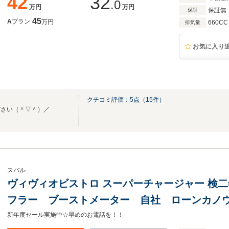
42
32
.0
万円
万円
保証無
保証
45
A
プラン
万円
660CC
排気量
お気に入り
クチコミ評価：
5
点（
15
件）
ださい（＾▽＾）／
スバル
ヴィヴィオビストロ スーパーチャージャー 検
フラー ブーストメーター 自社 ローンカノ
新年度セール実施中☆早めのお電話を！！