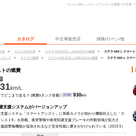
スバル 660 L スマートアシストの燃費 | 中古
カタログ
中古車販売店
保険/ローン/他
古車
>
ステラの中古車
>
ステラ(15年05月～16年05月)の燃費
>
ステラ 660 L スマ
ンキング
>
ステラの燃費
>
ステラ(15年05月～16年05月)の燃費
>
ステラ 660 L ス
シストの燃費
？
31
km/L
ン
930
JC08
でどこまで走る？ (燃費xタンク容量)
km
避支援システムがバージョンアップ
避支援システム「スマートアシスト」に単眼カメラが加わり機能向上した「ス
アシストII」を搭載。衝突警報や衝突回避支援ブレーキの作動領域が拡大さ
逸脱警報機能が追加されるなど安全性能に磨きがかけられている（2015.5）