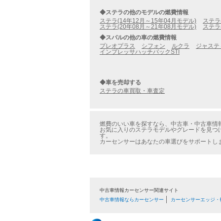
◆ステラの他のモデルの燃費情報
ステラ(14年12月～15年04月モデル)
ステラ
ステラ(20年08月～21年08月モデル)
ステラ
◆スバルの他の車の燃費情報
プレオプラス
シフォン
ルクラ
ジャステ
インプレッサハッチバックSTI
◆車を売却する
ステラの車買取・車査定
燃費のいい車を探すなら、中古車・中古車情報の
お気に入りのステラモデルやグレードを見つけ
す。
カーセンサーはあなたの車選びをサポートし
中古車情報カーセンサー関連サイト
中古車情報ならカーセンサー
カーセンサーエッジ・