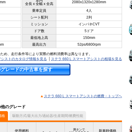
室内
0mm
2080x1320x1280mm
全長 x 全幅 x 全高
乗車定員
4人
シート配列
2列
ミッション
インパネCVT
ドア数
5ドア
最低地上高
150mm
pm
最高出力
52ps/6800rpm
のため、走行条件等により実際の燃料消費率は異なります。
ートアシストのカタログ情報を見る
ステラ 660 L スマートアシストの相場を見る
のグレードの中古車を探す
ステラ 660 L スマートアシストの燃費・トップヘ
）の他のグレード
価格
駆動方式/最大出力/過給器/生産期間/燃費性能
満タンで
使用燃料
新車時価格