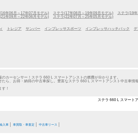
(16年06月～17年07月モデル)
ステラ(17年08月～19年09月モデル)
ステラ(19年
(21年09月～22年06月モデル)
ステラ(22年07月～25年05月モデル)
ィ
トレジア
サンバー
インプレッサスポーツ
インプレッサハッチバック
デ
カーセンサー！ステラ 660 L スマートアシストの燃費が分かります。
たら、お得・納得の中古車探し。豊富なステラ 660 L スマートアシスト中古車
ます！
ステラ 660 L スマー
輸入車
車買取・車査定
中古車リース