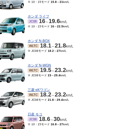
※ 10・15モード
15.8
～
21
km/L
ホンダ ライフ
16
19.6
JC08
～
km/L
※ 10・15モード
16
～
22.5
km/L
ホンダ N-BOX
18.1
21.8
WLTC
～
km/L
※ JC08モード
18.2
～
27
km/L
ホンダ N-WGN
19.5
23.2
WLTC
～
km/L
※ JC08モード
23
～
29.4
km/L
三菱 eKワゴン
18.2
23.2
WLTC
～
km/L
※ JC08モード
21.8
～
29.4
km/L
日産 モコ
18.6
30
JC08
～
km/L
※ 10・15モード
16.8
～
27
km/L