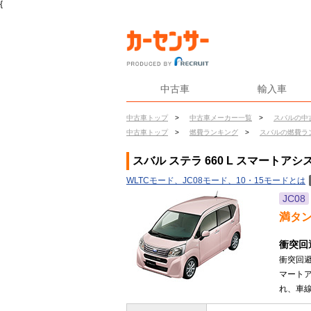
{
中古車
輸入車
中古車トップ
>
中古車メーカー一覧
>
スバルの中
中古車トップ
>
燃費ランキング
>
スバルの燃費ラ
スバル ステラ 660 L スマートア
WLTCモード、JC08モード、10・15モードとは
JC08
満タ
衝突回
衝突回
マート
れ、車線