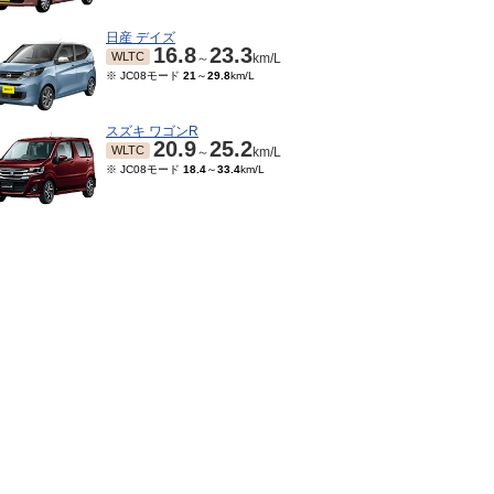
日産 デイズ
16.8
23.3
WLTC
～
km/L
※ JC08モード
21
～
29.8
km/L
スズキ ワゴンR
20.9
25.2
WLTC
～
km/L
※ JC08モード
18.4
～
33.4
km/L