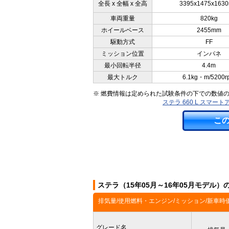
全長 x 全幅 x 全高
3395x1475x163
車両重量
820kg
ホイールベース
2455mm
駆動方式
FF
ミッション位置
インパネ
最小回転半径
4.4m
最大トルク
6.1kg・m/5200r
※ 燃費情報は定められた試験条件の下での数値
ステラ 660 L スマ
こ
ステラ（15年05月～16年05月モデル
排気量/使用燃料・エンジン/ミッション/新車時
グレード名