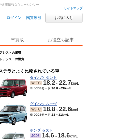
車・中古車情報ならカーセンサー
サイトマップ
ログイン
閲覧履歴
お気に入り
車買取
お役立ち記事
ートアシストの燃費
マートアシストの燃費
ステラとよく比較されている車
ダイハツ タント
18.2
22.7
WLTC
～
km/L
※ JC08モード
20.8
～
28
km/L
ダイハツ ムーヴ
18.8
22.6
WLTC
～
km/L
※ JC08モード
23
～
31
km/L
ホンダ ゼスト
14.6
18.6
JC08
～
km/L