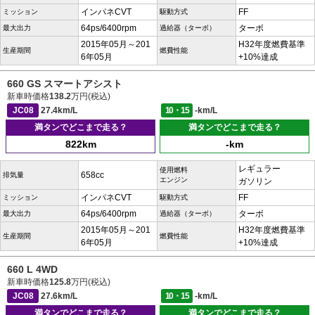
インパネCVT
FF
ミッション
駆動方式
64ps/6400rpm
ターボ
最大出力
過給器（ターボ）
2015年05月～201
H32年度燃費基準
生産期間
燃費性能
6年05月
+10%達成
660 GS スマートアシスト
新車時価格
138.2
万円(税込)
JC08
27.4km/L
10・15
-km/L
満タンでどこまで走る？
満タンでどこまで走る？
822km
-km
レギュラー
使用燃料
658cc
排気量
エンジン
ガソリン
インパネCVT
FF
ミッション
駆動方式
64ps/6400rpm
ターボ
最大出力
過給器（ターボ）
2015年05月～201
H32年度燃費基準
生産期間
燃費性能
6年05月
+10%達成
660 L 4WD
新車時価格
125.8
万円(税込)
JC08
27.6km/L
10・15
-km/L
満タンでどこまで走る？
満タンでどこまで走る？