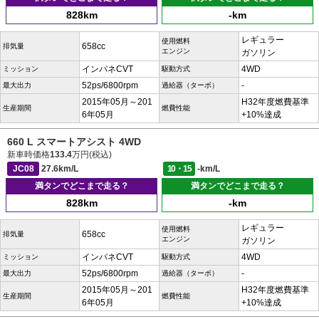
828km
-km
レギュラー
使用燃料
658cc
排気量
エンジン
ガソリン
インパネCVT
4WD
ミッション
駆動方式
52ps/6800rpm
-
最大出力
過給器（ターボ）
2015年05月～201
H32年度燃費基準
生産期間
燃費性能
6年05月
+10%達成
660 L スマートアシスト 4WD
新車時価格
133.4
万円(税込)
JC08
27.6km/L
10・15
-km/L
満タンでどこまで走る？
満タンでどこまで走る？
828km
-km
レギュラー
使用燃料
658cc
排気量
エンジン
ガソリン
インパネCVT
4WD
ミッション
駆動方式
52ps/6800rpm
-
最大出力
過給器（ターボ）
2015年05月～201
H32年度燃費基準
生産期間
燃費性能
6年05月
+10%達成