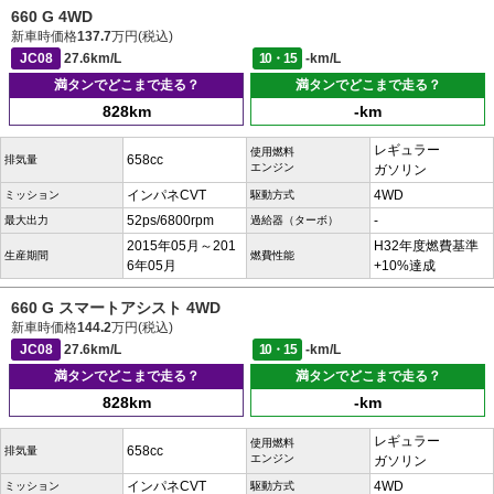
660 G 4WD
新車時価格
137.7
万円(税込)
JC08
27.6km/L
10・15
-km/L
満タンでどこまで走る？
満タンでどこまで走る？
828km
-km
レギュラー
使用燃料
658cc
排気量
エンジン
ガソリン
インパネCVT
4WD
ミッション
駆動方式
52ps/6800rpm
-
最大出力
過給器（ターボ）
2015年05月～201
H32年度燃費基準
生産期間
燃費性能
6年05月
+10%達成
660 G スマートアシスト 4WD
新車時価格
144.2
万円(税込)
JC08
27.6km/L
10・15
-km/L
満タンでどこまで走る？
満タンでどこまで走る？
828km
-km
レギュラー
使用燃料
658cc
排気量
エンジン
ガソリン
インパネCVT
4WD
ミッション
駆動方式