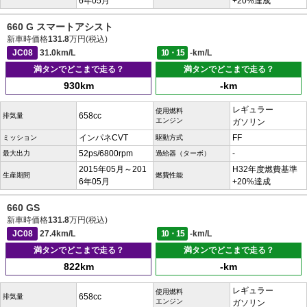
6年05月
+20%達成
660 G スマートアシスト
新車時価格
131.8
万円(税込)
JC08
31.0km/L
10・15
-km/L
満タンでどこまで走る？
満タンでどこまで走る？
930km
-km
レギュラー
使用燃料
658cc
排気量
エンジン
ガソリン
インパネCVT
FF
ミッション
駆動方式
52ps/6800rpm
-
最大出力
過給器（ターボ）
2015年05月～201
H32年度燃費基準
生産期間
燃費性能
6年05月
+20%達成
660 GS
新車時価格
131.8
万円(税込)
JC08
27.4km/L
10・15
-km/L
満タンでどこまで走る？
満タンでどこまで走る？
822km
-km
レギュラー
使用燃料
658cc
排気量
エンジン
ガソリン