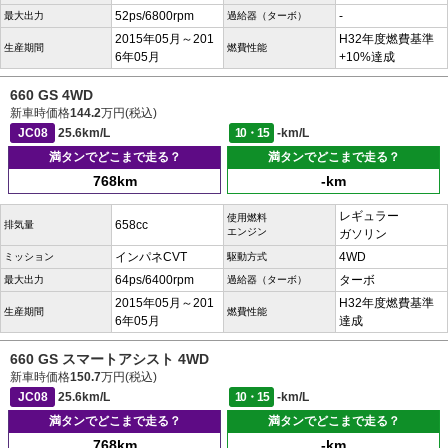
52ps/6800rpm
-
最大出力
過給器（ターボ）
2015年05月～201
H32年度燃費基準
生産期間
燃費性能
6年05月
+10%達成
660 GS 4WD
新車時価格
144.2
万円(税込)
JC08
25.6km/L
10・15
-km/L
満タンでどこまで走る？
満タンでどこまで走る？
768km
-km
レギュラー
使用燃料
658cc
排気量
エンジン
ガソリン
インパネCVT
4WD
ミッション
駆動方式
64ps/6400rpm
ターボ
最大出力
過給器（ターボ）
2015年05月～201
H32年度燃費基準
生産期間
燃費性能
6年05月
達成
660 GS スマートアシスト 4WD
新車時価格
150.7
万円(税込)
JC08
25.6km/L
10・15
-km/L
満タンでどこまで走る？
満タンでどこまで走る？
768km
-km