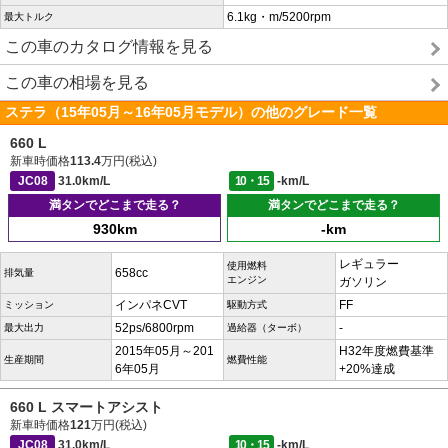
6.1kg・m/5200rpm
最大トルク
この車のカタログ情報を見る
この車の相場を見る
ステラ（15年05月～16年05月モデル）の他のグレード一覧
660 L
新車時価格
113.4
万円(税込)
JC08
31.0km/L
10・15
-km/L
満タンでどこまで走る？
満タンでどこまで走る？
930km
-km
レギュラー
使用燃料
658cc
排気量
エンジン
ガソリン
インパネCVT
FF
ミッション
駆動方式
52ps/6800rpm
-
最大出力
過給器（ターボ）
2015年05月～201
H32年度燃費基準
生産期間
燃費性能
6年05月
+20%達成
660 L スマートアシスト
新車時価格
121
万円(税込)
JC08
31.0km/L
10・15
-km/L