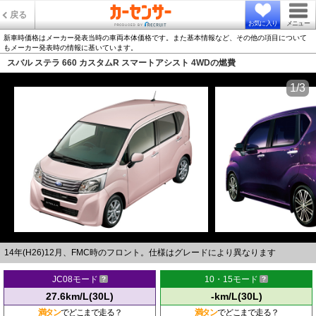
戻る
お気に入り
メニュー
新車時価格はメーカー発表当時の車両本体価格です。また基本情報など、その他の項目について
もメーカー発表時の情報に基いています。
スバル ステラ 660 カスタムR スマートアシスト 4WDの燃費
1/3
14年(H26)12月、FMC時のフロント。仕様はグレードにより異なります
JC08モード
10・15モード
27.6km/L(30L)
-km/L(30L)
満タン
でどこまで走る？
満タン
でどこまで走る？