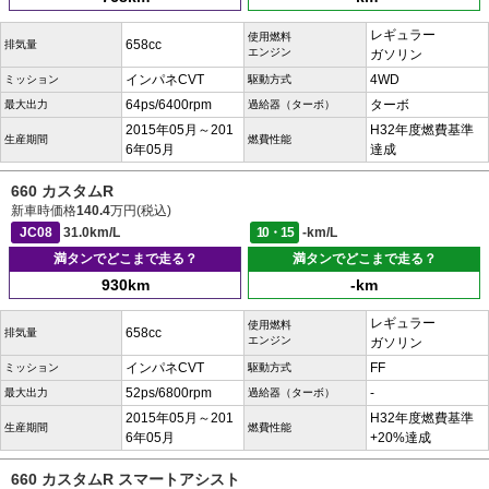
レギュラー
使用燃料
658cc
排気量
エンジン
ガソリン
インパネCVT
4WD
ミッション
駆動方式
64ps/6400rpm
ターボ
最大出力
過給器（ターボ）
2015年05月～201
H32年度燃費基準
生産期間
燃費性能
6年05月
達成
660 カスタムR
新車時価格
140.4
万円(税込)
JC08
31.0km/L
10・15
-km/L
満タンでどこまで走る？
満タンでどこまで走る？
930km
-km
レギュラー
使用燃料
658cc
排気量
エンジン
ガソリン
インパネCVT
FF
ミッション
駆動方式
52ps/6800rpm
-
最大出力
過給器（ターボ）
2015年05月～201
H32年度燃費基準
生産期間
燃費性能
6年05月
+20%達成
660 カスタムR スマートアシスト