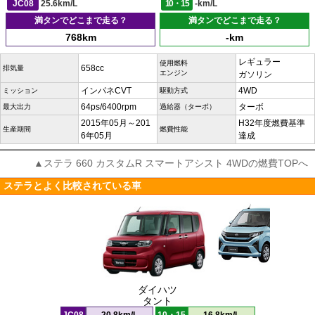
JC08
25.6km/L
10・15
-km/L
満タンでどこまで走る？
満タンでどこまで走る？
768km
-km
レギュラー
使用燃料
658cc
排気量
エンジン
ガソリン
インパネCVT
4WD
ミッション
駆動方式
64ps/6400rpm
ターボ
最大出力
過給器（ターボ）
2015年05月～201
H32年度燃費基準
生産期間
燃費性能
6年05月
達成
▲ステラ 660 カスタムR スマートアシスト 4WDの燃費TOPへ
ステラとよく比較されている車
ダイハツ
タント
JC08
20.8km/L
10・15
16.8km/L