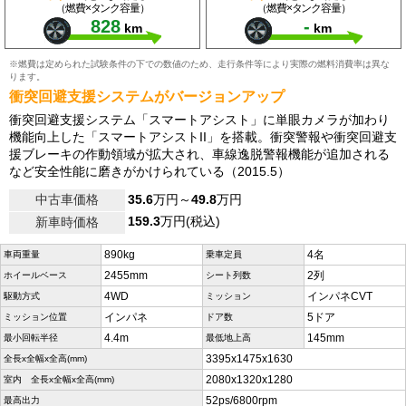
（燃費×タンク容量）
（燃費×タンク容量）
828
-
km
km
※燃費は定められた試験条件の下での数値のため、走行条件等により実際の燃料消費率は異な
ります。
衝突回避支援システムがバージョンアップ
衝突回避支援システム「スマートアシスト」に単眼カメラが加わり
機能向上した「スマートアシストII」を搭載。衝突警報や衝突回避支
援ブレーキの作動領域が拡大され、車線逸脱警報機能が追加される
など安全性能に磨きがかけられている（2015.5）
中古車価格
35.6
万円～
49.8
万円
159.3
万円(税込)
新車時価格
890kg
4名
車両重量
乗車定員
2455mm
2列
ホイールベース
シート列数
4WD
インパネCVT
駆動方式
ミッション
インパネ
5ドア
ミッション位置
ドア数
4.4m
145mm
最小回転半径
最低地上高
3395x1475x1630
全長x全幅x全高(mm)
2080x1320x1280
室内 全長x全幅x全高(mm)
52ps/6800rpm
最高出力