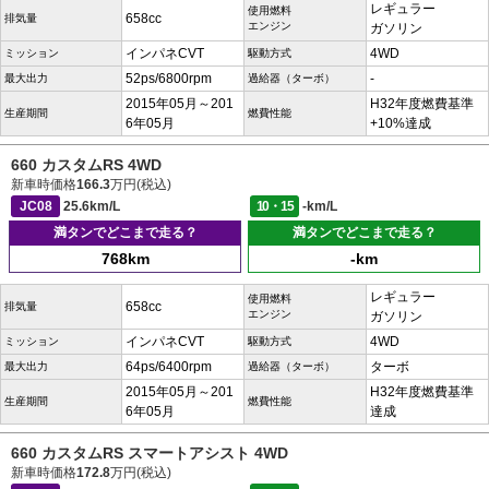
レギュラー
使用燃料
658cc
排気量
エンジン
ガソリン
インパネCVT
4WD
ミッション
駆動方式
52ps/6800rpm
-
最大出力
過給器（ターボ）
2015年05月～201
H32年度燃費基準
生産期間
燃費性能
6年05月
+10%達成
660 カスタムRS 4WD
新車時価格
166.3
万円(税込)
JC08
25.6km/L
10・15
-km/L
満タンでどこまで走る？
満タンでどこまで走る？
768km
-km
レギュラー
使用燃料
658cc
排気量
エンジン
ガソリン
インパネCVT
4WD
ミッション
駆動方式
64ps/6400rpm
ターボ
最大出力
過給器（ターボ）
2015年05月～201
H32年度燃費基準
生産期間
燃費性能
6年05月
達成
660 カスタムRS スマートアシスト 4WD
新車時価格
172.8
万円(税込)