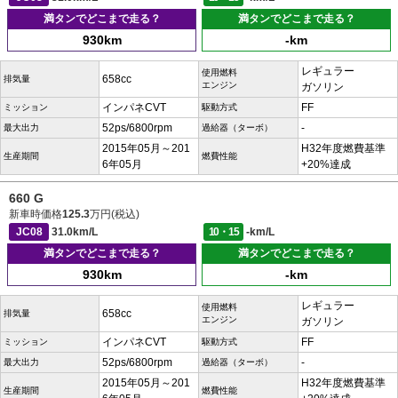
満タンでどこまで走る？
満タンでどこまで走る？
930km
-km
レギュラー
使用燃料
658cc
排気量
エンジン
ガソリン
インパネCVT
FF
ミッション
駆動方式
52ps/6800rpm
-
最大出力
過給器（ターボ）
2015年05月～201
H32年度燃費基準
生産期間
燃費性能
6年05月
+20%達成
660 G
新車時価格
125.3
万円(税込)
JC08
31.0km/L
10・15
-km/L
満タンでどこまで走る？
満タンでどこまで走る？
930km
-km
レギュラー
使用燃料
658cc
排気量
エンジン
ガソリン
インパネCVT
FF
ミッション
駆動方式
52ps/6800rpm
-
最大出力
過給器（ターボ）
2015年05月～201
H32年度燃費基準
生産期間
燃費性能