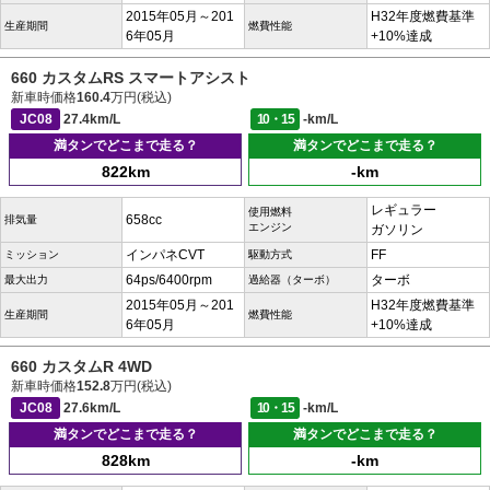
2015年05月～201
H32年度燃費基準
生産期間
燃費性能
6年05月
+10%達成
660 カスタムRS スマートアシスト
新車時価格
160.4
万円(税込)
JC08
27.4km/L
10・15
-km/L
満タンでどこまで走る？
満タンでどこまで走る？
822km
-km
レギュラー
使用燃料
658cc
排気量
エンジン
ガソリン
インパネCVT
FF
ミッション
駆動方式
64ps/6400rpm
ターボ
最大出力
過給器（ターボ）
2015年05月～201
H32年度燃費基準
生産期間
燃費性能
6年05月
+10%達成
660 カスタムR 4WD
新車時価格
152.8
万円(税込)
JC08
27.6km/L
10・15
-km/L
満タンでどこまで走る？
満タンでどこまで走る？
828km
-km