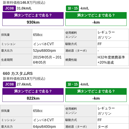
新車時価格
146.9
万円(税込)
JC08
31.0km/L
10・15
-km/L
満タンでどこまで走る？
満タンでどこまで走る？
930km
-km
レギュラー
使用燃料
658cc
排気量
エンジン
ガソリン
インパネCVT
FF
ミッション
駆動方式
52ps/6800rpm
-
最大出力
過給器（ターボ）
2015年05月～201
H32年度燃費基準
生産期間
燃費性能
6年05月
+20%達成
660 カスタムRS
新車時価格
153.9
万円(税込)
JC08
27.4km/L
10・15
-km/L
満タンでどこまで走る？
満タンでどこまで走る？
822km
-km
レギュラー
使用燃料
658cc
排気量
エンジン
ガソリン
インパネCVT
FF
ミッション
駆動方式
64ps/6400rpm
ターボ
最大出力
過給器（ターボ）