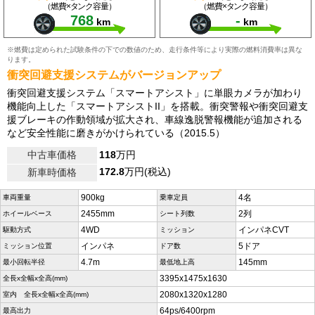
（燃費×タンク容量）
（燃費×タンク容量）
768
-
km
km
※燃費は定められた試験条件の下での数値のため、走行条件等により実際の燃料消費率は異な
ります。
衝突回避支援システムがバージョンアップ
衝突回避支援システム「スマートアシスト」に単眼カメラが加わり
機能向上した「スマートアシストII」を搭載。衝突警報や衝突回避支
援ブレーキの作動領域が拡大され、車線逸脱警報機能が追加される
など安全性能に磨きがかけられている（2015.5）
中古車価格
118
万円
172.8
万円(税込)
新車時価格
900kg
4名
車両重量
乗車定員
2455mm
2列
ホイールベース
シート列数
4WD
インパネCVT
駆動方式
ミッション
インパネ
5ドア
ミッション位置
ドア数
4.7m
145mm
最小回転半径
最低地上高
3395x1475x1630
全長x全幅x全高(mm)
2080x1320x1280
室内 全長x全幅x全高(mm)
64ps/6400rpm
最高出力