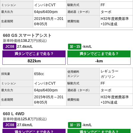
インパネCVT
FF
ミッション
駆動方式
64ps/6400rpm
ターボ
最大出力
過給器（ターボ）
2015年05月～201
H32年度燃費基準
生産期間
燃費性能
6年05月
+10%達成
660 GS スマートアシスト
新車時価格
138.2
万円(税込)
JC08
27.4km/L
10・15
-km/L
満タンでどこまで走る？
満タンでどこまで走る？
822km
-km
レギュラー
使用燃料
658cc
排気量
エンジン
ガソリン
インパネCVT
FF
ミッション
駆動方式
64ps/6400rpm
ターボ
最大出力
過給器（ターボ）
2015年05月～201
H32年度燃費基準
生産期間
燃費性能
6年05月
+10%達成
660 L 4WD
新車時価格
125.8
万円(税込)
JC08
27.6km/L
10・15
-km/L
満タンでどこまで走る？
満タンでどこまで走る？