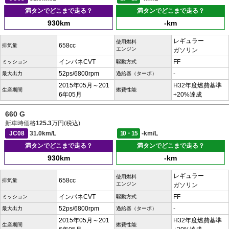
満タンでどこまで走る？
満タンでどこまで走る？
930km
-km
レギュラー
使用燃料
658cc
排気量
エンジン
ガソリン
インパネCVT
FF
ミッション
駆動方式
52ps/6800rpm
-
最大出力
過給器（ターボ）
2015年05月～201
H32年度燃費基準
生産期間
燃費性能
6年05月
+20%達成
660 G
新車時価格
125.3
万円(税込)
JC08
31.0km/L
10・15
-km/L
満タンでどこまで走る？
満タンでどこまで走る？
930km
-km
レギュラー
使用燃料
658cc
排気量
エンジン
ガソリン
インパネCVT
FF
ミッション
駆動方式
52ps/6800rpm
-
最大出力
過給器（ターボ）
2015年05月～201
H32年度燃費基準
生産期間
燃費性能