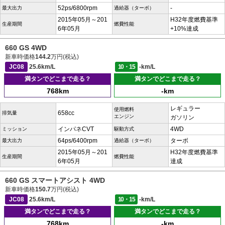
52ps/6800rpm
-
最大出力
過給器（ターボ）
2015年05月～201
H32年度燃費基準
生産期間
燃費性能
6年05月
+10%達成
660 GS 4WD
新車時価格
144.2
万円(税込)
JC08
25.6km/L
10・15
-km/L
満タンでどこまで走る？
満タンでどこまで走る？
768km
-km
レギュラー
使用燃料
658cc
排気量
エンジン
ガソリン
インパネCVT
4WD
ミッション
駆動方式
64ps/6400rpm
ターボ
最大出力
過給器（ターボ）
2015年05月～201
H32年度燃費基準
生産期間
燃費性能
6年05月
達成
660 GS スマートアシスト 4WD
新車時価格
150.7
万円(税込)
JC08
25.6km/L
10・15
-km/L
満タンでどこまで走る？
満タンでどこまで走る？
768km
-km