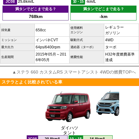
JC08
25.6km/L
10・15
-km/L
満タンでどこまで走る？
満タンでどこまで走る？
768km
-km
レギュラー
使用燃料
658cc
排気量
エンジン
ガソリン
インパネCVT
4WD
ミッション
駆動方式
64ps/6400rpm
ターボ
最大出力
過給器（ターボ）
2015年05月～201
H32年度燃費基準
生産期間
燃費性能
6年05月
達成
▲ステラ 660 カスタムRS スマートアシスト 4WDの燃費TOPへ
ステラとよく比較されている車
ダイハツ
タント
JC08
20.8km/L
10・15
16.8km/L