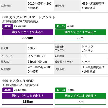
2015年05月～201
H32年度燃費基準
生産期間
燃費性能
6年05月
+10%達成
660 カスタムRS スマートアシスト
新車時価格
160.4
万円(税込)
JC08
27.4km/L
10・15
-km/L
満タンでどこまで走る？
満タンでどこまで走る？
822km
-km
レギュラー
使用燃料
658cc
排気量
エンジン
ガソリン
インパネCVT
FF
ミッション
駆動方式
64ps/6400rpm
ターボ
最大出力
過給器（ターボ）
2015年05月～201
H32年度燃費基準
生産期間
燃費性能
6年05月
+10%達成
660 カスタムR 4WD
新車時価格
152.8
万円(税込)
JC08
27.6km/L
10・15
-km/L
満タンでどこまで走る？
満タンでどこまで走る？
828km
-km