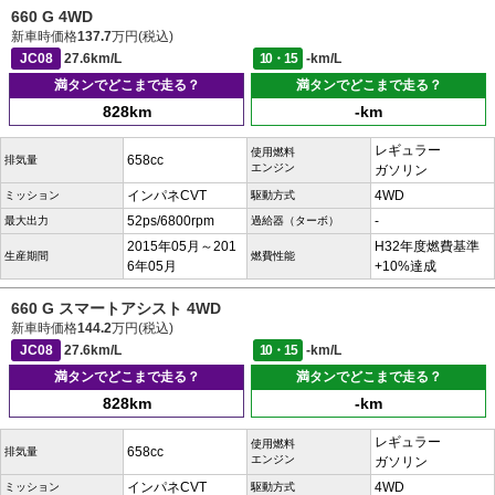
660 G 4WD
新車時価格
137.7
万円(税込)
JC08
27.6km/L
10・15
-km/L
満タンでどこまで走る？
満タンでどこまで走る？
828km
-km
レギュラー
使用燃料
658cc
排気量
エンジン
ガソリン
インパネCVT
4WD
ミッション
駆動方式
52ps/6800rpm
-
最大出力
過給器（ターボ）
2015年05月～201
H32年度燃費基準
生産期間
燃費性能
6年05月
+10%達成
660 G スマートアシスト 4WD
新車時価格
144.2
万円(税込)
JC08
27.6km/L
10・15
-km/L
満タンでどこまで走る？
満タンでどこまで走る？
828km
-km
レギュラー
使用燃料
658cc
排気量
エンジン
ガソリン
インパネCVT
4WD
ミッション
駆動方式