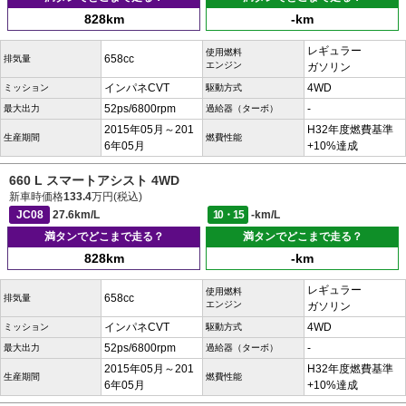
828km
-km
レギュラー
使用燃料
658cc
排気量
エンジン
ガソリン
インパネCVT
4WD
ミッション
駆動方式
52ps/6800rpm
-
最大出力
過給器（ターボ）
2015年05月～201
H32年度燃費基準
生産期間
燃費性能
6年05月
+10%達成
660 L スマートアシスト 4WD
新車時価格
133.4
万円(税込)
JC08
27.6km/L
10・15
-km/L
満タンでどこまで走る？
満タンでどこまで走る？
828km
-km
レギュラー
使用燃料
658cc
排気量
エンジン
ガソリン
インパネCVT
4WD
ミッション
駆動方式
52ps/6800rpm
-
最大出力
過給器（ターボ）
2015年05月～201
H32年度燃費基準
生産期間
燃費性能
6年05月
+10%達成