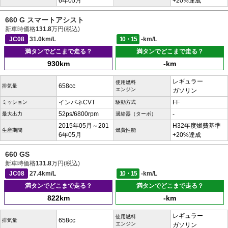
6年05月
+20%達成
660 G スマートアシスト
新車時価格
131.8
万円(税込)
JC08
31.0km/L
10・15
-km/L
満タンでどこまで走る？
満タンでどこまで走る？
930km
-km
レギュラー
使用燃料
658cc
排気量
エンジン
ガソリン
インパネCVT
FF
ミッション
駆動方式
52ps/6800rpm
-
最大出力
過給器（ターボ）
2015年05月～201
H32年度燃費基準
生産期間
燃費性能
6年05月
+20%達成
660 GS
新車時価格
131.8
万円(税込)
JC08
27.4km/L
10・15
-km/L
満タンでどこまで走る？
満タンでどこまで走る？
822km
-km
レギュラー
使用燃料
658cc
排気量
エンジン
ガソリン