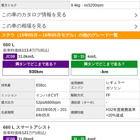
9.4kg・m/3200rpm
最大トルク
この車のカタログ情報を見る
この車の相場を見る
ステラ（15年05月～16年05月モデル）の他のグレード一覧
660 L
新車時価格
113.4
万円(税込)
JC08
31.0km/L
10・15
-km/L
満タンでどこまで走る？
満タンでどこまで走る？
930km
-km
レギュラー
使用燃料
658cc
排気量
エンジン
ガソリン
インパネCVT
FF
ミッション
駆動方式
52ps/6800rpm
-
最大出力
過給器（ターボ）
2015年05月～201
H32年度燃費基準
生産期間
燃費性能
6年05月
+20%達成
660 L スマートアシスト
新車時価格
121
万円(税込)
JC08
31.0km/L
10・15
-km/L