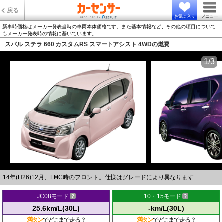
戻る
お気に入り
メニュー
新車時価格はメーカー発表当時の車両本体価格です。また基本情報など、その他の項目について
もメーカー発表時の情報に基いています。
スバル ステラ 660 カスタムRS スマートアシスト 4WDの燃費
1/3
14年(H26)12月、FMC時のフロント。仕様はグレードにより異なります
JC08モード
10・15モード
25.6km/L(30L)
-km/L(30L)
満タン
でどこまで走る？
満タン
でどこまで走る？