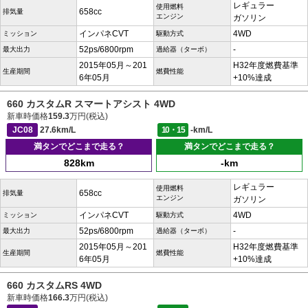
レギュラー
使用燃料
658cc
排気量
エンジン
ガソリン
インパネCVT
4WD
ミッション
駆動方式
52ps/6800rpm
-
最大出力
過給器（ターボ）
2015年05月～201
H32年度燃費基準
生産期間
燃費性能
6年05月
+10%達成
660 カスタムR スマートアシスト 4WD
新車時価格
159.3
万円(税込)
JC08
27.6km/L
10・15
-km/L
満タンでどこまで走る？
満タンでどこまで走る？
828km
-km
レギュラー
使用燃料
658cc
排気量
エンジン
ガソリン
インパネCVT
4WD
ミッション
駆動方式
52ps/6800rpm
-
最大出力
過給器（ターボ）
2015年05月～201
H32年度燃費基準
生産期間
燃費性能
6年05月
+10%達成
660 カスタムRS 4WD
新車時価格
166.3
万円(税込)