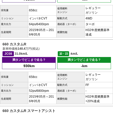
レギュラー
使用燃料
658cc
排気量
エンジン
ガソリン
インパネCVT
4WD
ミッション
駆動方式
64ps/6400rpm
ターボ
最大出力
過給器（ターボ）
2015年05月～201
H32年度燃費基準
生産期間
燃費性能
6年05月
達成
660 カスタムR
新車時価格
140.4
万円(税込)
JC08
31.0km/L
10・15
-km/L
満タンでどこまで走る？
満タンでどこまで走る？
930km
-km
レギュラー
使用燃料
658cc
排気量
エンジン
ガソリン
インパネCVT
FF
ミッション
駆動方式
52ps/6800rpm
-
最大出力
過給器（ターボ）
2015年05月～201
H32年度燃費基準
生産期間
燃費性能
6年05月
+20%達成
660 カスタムR スマートアシスト