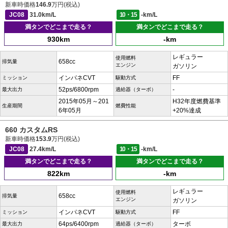
新車時価格
146.9
万円(税込)
JC08
31.0km/L
10・15
-km/L
満タンでどこまで走る？
満タンでどこまで走る？
930km
-km
レギュラー
使用燃料
658cc
排気量
エンジン
ガソリン
インパネCVT
FF
ミッション
駆動方式
52ps/6800rpm
-
最大出力
過給器（ターボ）
2015年05月～201
H32年度燃費基準
生産期間
燃費性能
6年05月
+20%達成
660 カスタムRS
新車時価格
153.9
万円(税込)
JC08
27.4km/L
10・15
-km/L
満タンでどこまで走る？
満タンでどこまで走る？
822km
-km
レギュラー
使用燃料
658cc
排気量
エンジン
ガソリン
インパネCVT
FF
ミッション
駆動方式
64ps/6400rpm
ターボ
最大出力
過給器（ターボ）