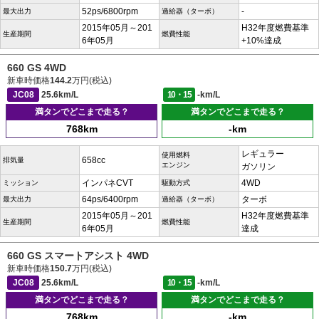
52ps/6800rpm
-
最大出力
過給器（ターボ）
2015年05月～201
H32年度燃費基準
生産期間
燃費性能
6年05月
+10%達成
660 GS 4WD
新車時価格
144.2
万円(税込)
JC08
25.6km/L
10・15
-km/L
満タンでどこまで走る？
満タンでどこまで走る？
768km
-km
レギュラー
使用燃料
658cc
排気量
エンジン
ガソリン
インパネCVT
4WD
ミッション
駆動方式
64ps/6400rpm
ターボ
最大出力
過給器（ターボ）
2015年05月～201
H32年度燃費基準
生産期間
燃費性能
6年05月
達成
660 GS スマートアシスト 4WD
新車時価格
150.7
万円(税込)
JC08
25.6km/L
10・15
-km/L
満タンでどこまで走る？
満タンでどこまで走る？
768km
-km