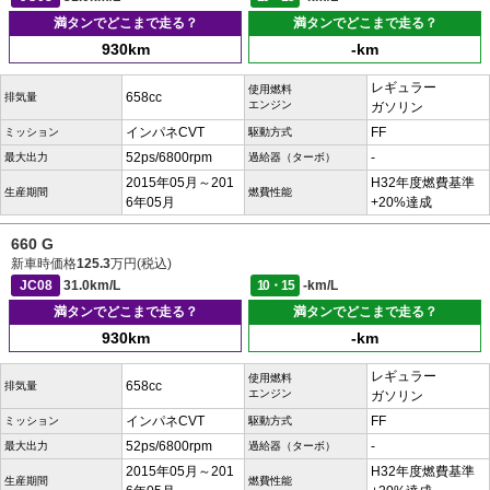
満タンでどこまで走る？
満タンでどこまで走る？
930km
-km
レギュラー
使用燃料
658cc
排気量
エンジン
ガソリン
インパネCVT
FF
ミッション
駆動方式
52ps/6800rpm
-
最大出力
過給器（ターボ）
2015年05月～201
H32年度燃費基準
生産期間
燃費性能
6年05月
+20%達成
660 G
新車時価格
125.3
万円(税込)
JC08
31.0km/L
10・15
-km/L
満タンでどこまで走る？
満タンでどこまで走る？
930km
-km
レギュラー
使用燃料
658cc
排気量
エンジン
ガソリン
インパネCVT
FF
ミッション
駆動方式
52ps/6800rpm
-
最大出力
過給器（ターボ）
2015年05月～201
H32年度燃費基準
生産期間
燃費性能