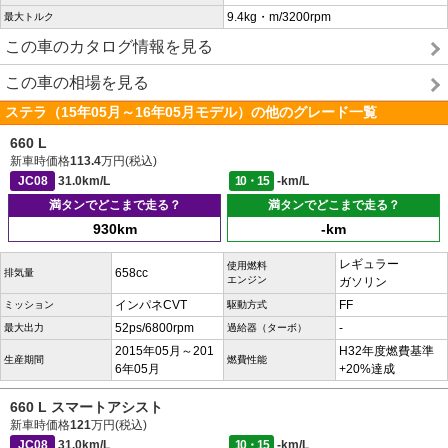
9.4kg・m/3200rpm
最大トルク
この車のカタログ情報を見る
この車の相場を見る
ステラ（15年05月～16年05月モデル）の他のグレード一覧
660 L
新車時価格
113.4
万円(税込)
JC08
31.0km/L
10・15
-km/L
満タンでどこまで走る？
満タンでどこまで走る？
930km
-km
レギュラー
使用燃料
658cc
排気量
エンジン
ガソリン
インパネCVT
FF
ミッション
駆動方式
52ps/6800rpm
-
最大出力
過給器（ターボ）
2015年05月～201
H32年度燃費基準
生産期間
燃費性能
6年05月
+20%達成
660 L スマートアシスト
新車時価格
121
万円(税込)
JC08
31.0km/L
10・15
-km/L