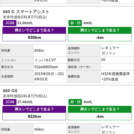
6年05月
+20%達成
660 G スマートアシスト
新車時価格
131.8
万円(税込)
JC08
31.0km/L
10・15
-km/L
満タンでどこまで走る？
満タンでどこまで走る？
930km
-km
レギュラー
使用燃料
658cc
排気量
エンジン
ガソリン
インパネCVT
FF
ミッション
駆動方式
52ps/6800rpm
-
最大出力
過給器（ターボ）
2015年05月～201
H32年度燃費基準
生産期間
燃費性能
6年05月
+20%達成
660 GS
新車時価格
131.8
万円(税込)
JC08
27.4km/L
10・15
-km/L
満タンでどこまで走る？
満タンでどこまで走る？
822km
-km
レギュラー
使用燃料
658cc
排気量
エンジン
ガソリン