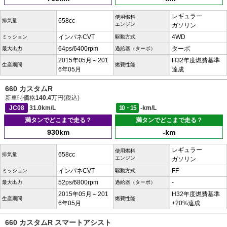
レギュラー
使用燃料
658cc
排気量
エンジン
ガソリン
インパネCVT
4WD
ミッション
駆動方式
64ps/6400rpm
ターボ
最大出力
過給器（ターボ）
2015年05月～201
H32年度燃費基準
生産期間
燃費性能
6年05月
達成
660 カスタムR
新車時価格
140.4
万円(税込)
JC08
31.0km/L
10・15
-km/L
満タンでどこまで走る？
満タンでどこまで走る？
930km
-km
レギュラー
使用燃料
658cc
排気量
エンジン
ガソリン
インパネCVT
FF
ミッション
駆動方式
52ps/6800rpm
-
最大出力
過給器（ターボ）
2015年05月～201
H32年度燃費基準
生産期間
燃費性能
6年05月
+20%達成
660 カスタムR スマートアシスト