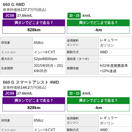
660 G 4WD
新車時価格
137.7
万円(税込)
JC08
27.6km/L
10・15
-km/L
満タンでどこまで走る？
満タンでどこまで走る？
828km
-km
レギュラー
使用燃料
658cc
排気量
エンジン
ガソリン
インパネCVT
4WD
ミッション
駆動方式
52ps/6800rpm
-
最大出力
過給器（ターボ）
2015年05月～201
H32年度燃費基準
生産期間
燃費性能
6年05月
+10%達成
660 G スマートアシスト 4WD
新車時価格
144.2
万円(税込)
JC08
27.6km/L
10・15
-km/L
満タンでどこまで走る？
満タンでどこまで走る？
828km
-km
レギュラー
使用燃料
658cc
排気量
エンジン
ガソリン
インパネCVT
4WD
ミッション
駆動方式