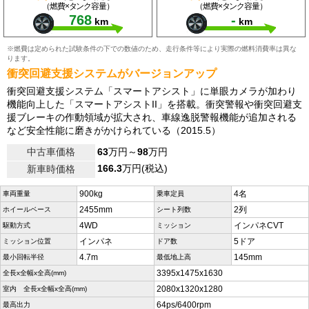
（燃費×タンク容量）
（燃費×タンク容量）
768
-
km
km
※燃費は定められた試験条件の下での数値のため、走行条件等により実際の燃料消費率は異な
ります。
衝突回避支援システムがバージョンアップ
衝突回避支援システム「スマートアシスト」に単眼カメラが加わり
機能向上した「スマートアシストII」を搭載。衝突警報や衝突回避支
援ブレーキの作動領域が拡大され、車線逸脱警報機能が追加される
など安全性能に磨きがかけられている（2015.5）
中古車価格
63
万円～
98
万円
166.3
万円(税込)
新車時価格
900kg
4名
車両重量
乗車定員
2455mm
2列
ホイールベース
シート列数
4WD
インパネCVT
駆動方式
ミッション
インパネ
5ドア
ミッション位置
ドア数
4.7m
145mm
最小回転半径
最低地上高
3395x1475x1630
全長x全幅x全高(mm)
2080x1320x1280
室内 全長x全幅x全高(mm)
64ps/6400rpm
最高出力