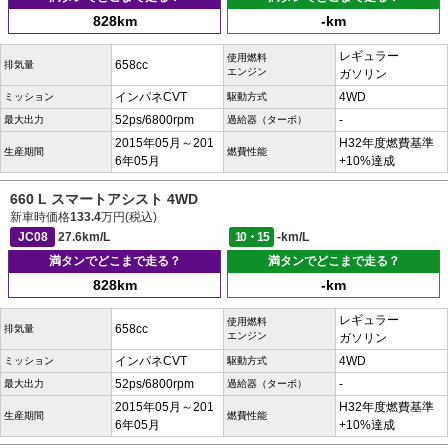
828km
-km
レギュラー
使用燃料
658cc
排気量
エンジン
ガソリン
インパネCVT
4WD
ミッション
駆動方式
52ps/6800rpm
-
最大出力
過給器（ターボ）
2015年05月～201
H32年度燃費基準
生産期間
燃費性能
6年05月
+10%達成
660 L スマートアシスト 4WD
新車時価格
133.4
万円(税込)
JC08
27.6km/L
10・15
-km/L
満タンでどこまで走る？
満タンでどこまで走る？
828km
-km
レギュラー
使用燃料
658cc
排気量
エンジン
ガソリン
インパネCVT
4WD
ミッション
駆動方式
52ps/6800rpm
-
最大出力
過給器（ターボ）
2015年05月～201
H32年度燃費基準
生産期間
燃費性能
6年05月
+10%達成