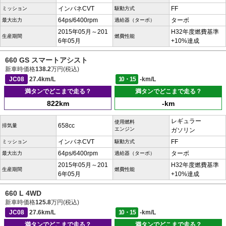
インパネCVT
FF
ミッション
駆動方式
64ps/6400rpm
ターボ
最大出力
過給器（ターボ）
2015年05月～201
H32年度燃費基準
生産期間
燃費性能
6年05月
+10%達成
660 GS スマートアシスト
新車時価格
138.2
万円(税込)
JC08
27.4km/L
10・15
-km/L
満タンでどこまで走る？
満タンでどこまで走る？
822km
-km
レギュラー
使用燃料
658cc
排気量
エンジン
ガソリン
インパネCVT
FF
ミッション
駆動方式
64ps/6400rpm
ターボ
最大出力
過給器（ターボ）
2015年05月～201
H32年度燃費基準
生産期間
燃費性能
6年05月
+10%達成
660 L 4WD
新車時価格
125.8
万円(税込)
JC08
27.6km/L
10・15
-km/L
満タンでどこまで走る？
満タンでどこまで走る？