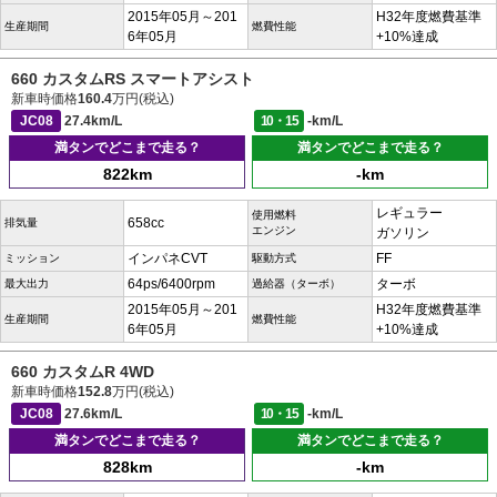
2015年05月～201
H32年度燃費基準
生産期間
燃費性能
6年05月
+10%達成
660 カスタムRS スマートアシスト
新車時価格
160.4
万円(税込)
JC08
27.4km/L
10・15
-km/L
満タンでどこまで走る？
満タンでどこまで走る？
822km
-km
レギュラー
使用燃料
658cc
排気量
エンジン
ガソリン
インパネCVT
FF
ミッション
駆動方式
64ps/6400rpm
ターボ
最大出力
過給器（ターボ）
2015年05月～201
H32年度燃費基準
生産期間
燃費性能
6年05月
+10%達成
660 カスタムR 4WD
新車時価格
152.8
万円(税込)
JC08
27.6km/L
10・15
-km/L
満タンでどこまで走る？
満タンでどこまで走る？
828km
-km