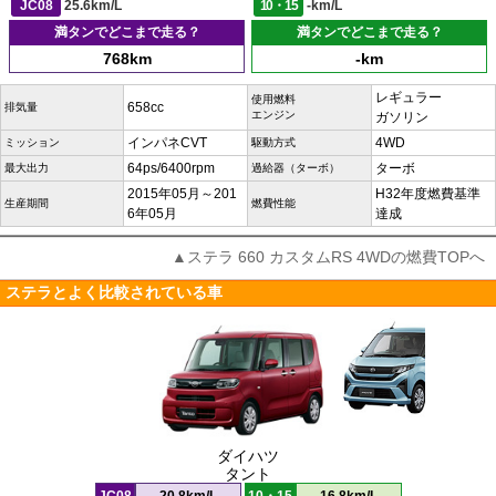
JC08
25.6km/L
10・15
-km/L
満タンでどこまで走る？
満タンでどこまで走る？
768km
-km
レギュラー
使用燃料
658cc
排気量
エンジン
ガソリン
インパネCVT
4WD
ミッション
駆動方式
64ps/6400rpm
ターボ
最大出力
過給器（ターボ）
2015年05月～201
H32年度燃費基準
生産期間
燃費性能
6年05月
達成
▲ステラ 660 カスタムRS 4WDの燃費TOPへ
ステラとよく比較されている車
ダイハツ
タント
JC08
20.8km/L
10・15
16.8km/L