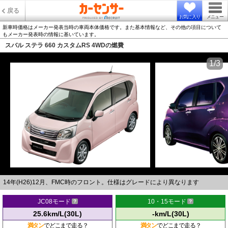
戻る
お気に入り
メニュー
新車時価格はメーカー発表当時の車両本体価格です。また基本情報など、その他の項目について
もメーカー発表時の情報に基いています。
スバル ステラ 660 カスタムRS 4WDの燃費
1/3
14年(H26)12月、FMC時のフロント。仕様はグレードにより異なります
JC08モード
10・15モード
25.6km/L(30L)
-km/L(30L)
満タン
でどこまで走る？
満タン
でどこまで走る？