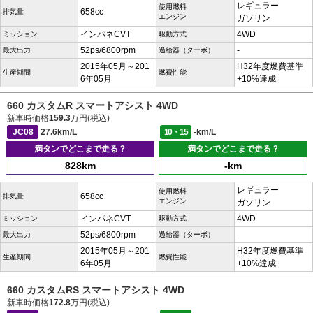
レギュラー
使用燃料
658cc
排気量
エンジン
ガソリン
インパネCVT
4WD
ミッション
駆動方式
52ps/6800rpm
-
最大出力
過給器（ターボ）
2015年05月～201
H32年度燃費基準
生産期間
燃費性能
6年05月
+10%達成
660 カスタムR スマートアシスト 4WD
新車時価格
159.3
万円(税込)
JC08
27.6km/L
10・15
-km/L
満タンでどこまで走る？
満タンでどこまで走る？
828km
-km
レギュラー
使用燃料
658cc
排気量
エンジン
ガソリン
インパネCVT
4WD
ミッション
駆動方式
52ps/6800rpm
-
最大出力
過給器（ターボ）
2015年05月～201
H32年度燃費基準
生産期間
燃費性能
6年05月
+10%達成
660 カスタムRS スマートアシスト 4WD
新車時価格
172.8
万円(税込)