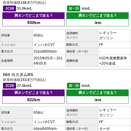
新車時価格
146.9
万円(税込)
JC08
31.0km/L
10・15
-km/L
満タンでどこまで走る？
満タンでどこまで走る？
930km
-km
レギュラー
使用燃料
658cc
排気量
エンジン
ガソリン
インパネCVT
FF
ミッション
駆動方式
52ps/6800rpm
-
最大出力
過給器（ターボ）
2015年05月～201
H32年度燃費基準
生産期間
燃費性能
6年05月
+20%達成
660 カスタムRS
新車時価格
153.9
万円(税込)
JC08
27.4km/L
10・15
-km/L
満タンでどこまで走る？
満タンでどこまで走る？
822km
-km
レギュラー
使用燃料
658cc
排気量
エンジン
ガソリン
インパネCVT
FF
ミッション
駆動方式
64ps/6400rpm
ターボ
最大出力
過給器（ターボ）