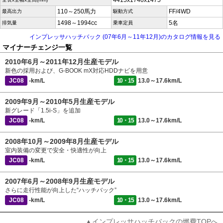
4415x1740x1475
110～250馬力
FF/4WD
最高出力
駆動方式
1498～1994cc
5名
排気量
乗車定員
インプレッサハッチバック (07年6月～11年12月)のカタログ情報を見る
マイナーチェンジ一覧
2010年6月～2011年12月生産モデル
新色の採用および、G-BOOK mX対応HDDナビを用意
JC08
-km/L
10・15
13.0～17.6km/L
2009年9月～2010年5月生産モデル
新グレード「1.5i-S」を追加
JC08
-km/L
10・15
13.0～17.6km/L
2008年10月～2009年8月生産モデル
室内装備の変更で安全・快適性が向上
JC08
-km/L
10・15
13.0～17.6km/L
2007年6月～2008年9月生産モデル
さらに走行性能が向上した“ハッチバック”
JC08
-km/L
10・15
13.0～17.6km/L
▲インプレッサハッチバックの燃費TOPへ