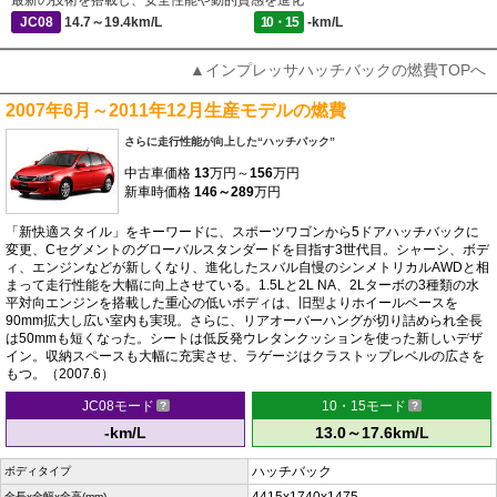
最新の技術を搭載し、安全性能や動的質感を進化
JC08
14.7～19.4km/L
10・15
-km/L
▲インプレッサハッチバックの燃費TOPへ
2007年6月～2011年12月生産モデルの燃費
さらに走行性能が向上した“ハッチバック”
中古車価格
13
万円～
156
万円
新車時価格
146～289
万円
「新快適スタイル」をキーワードに、スポーツワゴンから5ドアハッチバックに
変更、Cセグメントのグローバルスタンダードを目指す3世代目。シャーシ、ボデ
ィ、エンジンなどが新しくなり、進化したスバル自慢のシンメトリカルAWDと相
まって走行性能を大幅に向上させている。1.5Lと2L NA、2Lターボの3種類の水
平対向エンジンを搭載した重心の低いボディは、旧型よりホイールベースを
90mm拡大し広い室内も実現。さらに、リアオーバーハングが切り詰められ全長
は50mmも短くなった。シートは低反発ウレタンクッションを使った新しいデザ
イン。収納スペースも大幅に充実させ、ラゲージはクラストップレベルの広さを
もつ。（2007.6）
JC08モード
10・15モード
-km/L
13.0～17.6km/L
ハッチバック
ボディタイプ
全長x全幅x全高(mm)