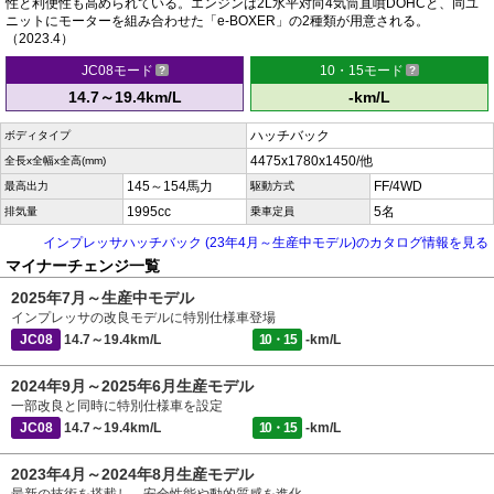
性と利便性も高められている。エンジンは2L水平対向4気筒直噴DOHCと、同ユ
ニットにモーターを組み合わせた「e-BOXER」の2種類が用意される。
（2023.4）
JC08モード
10・15モード
14.7～19.4km/L
-km/L
ハッチバック
ボディタイプ
4475x1780x1450/他
全長x全幅x全高(mm)
145～154馬力
FF/4WD
最高出力
駆動方式
1995cc
5名
排気量
乗車定員
インプレッサハッチバック (23年4月～生産中モデル)のカタログ情報を見る
マイナーチェンジ一覧
2025年7月～生産中モデル
インプレッサの改良モデルに特別仕様車登場
JC08
14.7～19.4km/L
10・15
-km/L
2024年9月～2025年6月生産モデル
一部改良と同時に特別仕様車を設定
JC08
14.7～19.4km/L
10・15
-km/L
2023年4月～2024年8月生産モデル