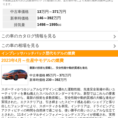
※燃費は定められた試験条件の下での数値のため、走行条件等により実際の燃料消費率は異な
ります。
中古車価格
13
万円～
371
万円
146～392
万円
新車時価格
1498～1995
cc
排気量
この車のカタログ情報を見る
この車の相場を見る
インプレッサハッチバック歴代モデルの燃費
2023年4月～生産中モデルの燃費
最新の技術を搭載し、安全性能や動的質感を進化
中古車価格
85
万円～
371
万円
新車時価格
230～392
万円
スポーティかつカジュアルなデザインに優れた運動性能、先進安全装備や高いユ
ーティリティを兼ね備えたスバルのスタンダードモデル。新型ではこれらの要素
を踏襲しながら、最新の技術を多数搭載し、安全性能や動的質感の大幅な進化が
実現された。エクステリアは、引き締まったスピード感ある鋭いシェイプと張り
出したフェンダーにより、スポーティさを表現。インテリアは、ドライビングと
アクティビティの時間を自然体で過ごせる、使い勝手の良いカジュアルな仕立て
とされた。11.6インチマルチインフォメーションディスプレイが搭載され、実用