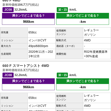
660 F 4WD
新車時価格
104.7
万円(税込)
JC08
32.2km/L
10・15
-km/L
満タンでどこまで走る？
満タンでどこまで走る？
966km
-km
レギュラー
使用燃料
658cc
排気量
エンジン
ガソリン
インパネCVT
4WD
ミッション
駆動方式
49ps/6800rpm
-
最大出力
過給器（ターボ）
2020年11月～202
R02年度燃費基準
生産期間
燃費性能
1年12月
+30%達成
660 F スマートアシスト 4WD
新車時価格
111.3
万円(税込)
JC08
32.2km/L
10・15
-km/L
満タンでどこまで走る？
満タンでどこまで走る？
966km
-km
レギュラー
使用燃料
658cc
排気量
エンジン
ガソリン
インパネCVT
4WD
ミッション
駆動方式