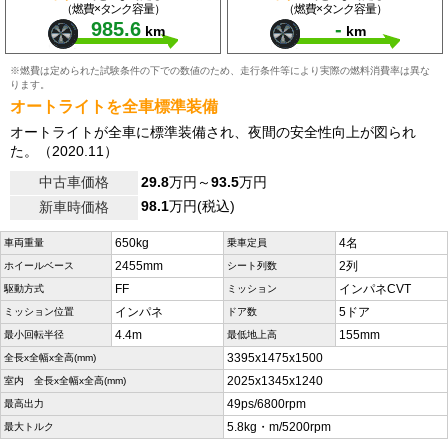
（燃費×タンク容量）
（燃費×タンク容量）
985.6
-
km
km
※燃費は定められた試験条件の下での数値のため、走行条件等により実際の燃料消費率は異な
ります。
オートライトを全車標準装備
オートライトが全車に標準装備され、夜間の安全性向上が図られ
た。（2020.11）
中古車価格
29.8
万円～
93.5
万円
98.1
万円(税込)
新車時価格
650kg
4名
車両重量
乗車定員
2455mm
2列
ホイールベース
シート列数
FF
インパネCVT
駆動方式
ミッション
インパネ
5ドア
ミッション位置
ドア数
4.4m
155mm
最小回転半径
最低地上高
3395x1475x1500
全長x全幅x全高(mm)
2025x1345x1240
室内 全長x全幅x全高(mm)
49ps/6800rpm
最高出力
5.8kg・m/5200rpm
最大トルク