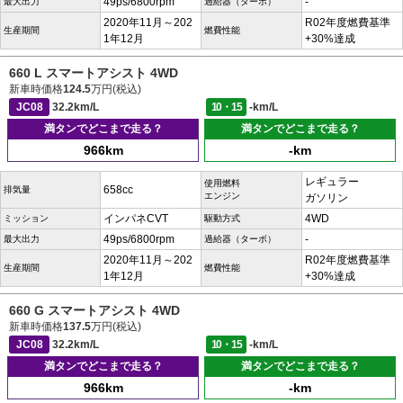
49ps/6800rpm
-
最大出力
過給器（ターボ）
2020年11月～202
R02年度燃費基準
生産期間
燃費性能
1年12月
+30%達成
660 L スマートアシスト 4WD
新車時価格
124.5
万円(税込)
JC08
32.2km/L
10・15
-km/L
満タンでどこまで走る？
満タンでどこまで走る？
966km
-km
レギュラー
使用燃料
658cc
排気量
エンジン
ガソリン
インパネCVT
4WD
ミッション
駆動方式
49ps/6800rpm
-
最大出力
過給器（ターボ）
2020年11月～202
R02年度燃費基準
生産期間
燃費性能
1年12月
+30%達成
660 G スマートアシスト 4WD
新車時価格
137.5
万円(税込)
JC08
32.2km/L
10・15
-km/L
満タンでどこまで走る？
満タンでどこまで走る？
966km
-km