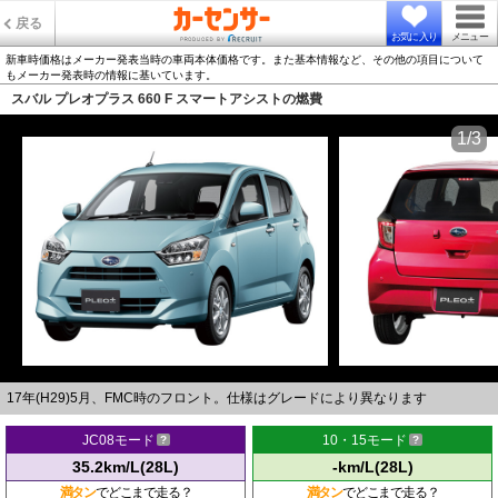
戻る
お気に入り
メニュー
新車時価格はメーカー発表当時の車両本体価格です。また基本情報など、その他の項目について
もメーカー発表時の情報に基いています。
スバル プレオプラス 660 F スマートアシストの燃費
1/3
17年(H29)5月、FMC時のフロント。仕様はグレードにより異なります
JC08モード
10・15モード
35.2km/L(28L)
-km/L(28L)
満タン
でどこまで走る？
満タン
でどこまで走る？