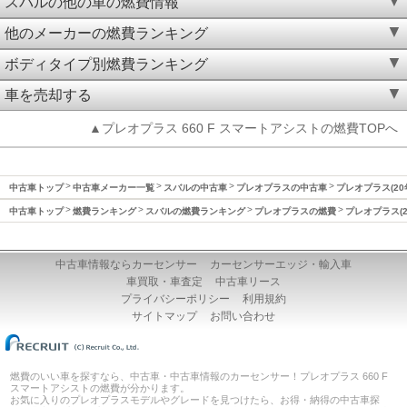
スバルの他の車の燃費情報
他のメーカーの燃費ランキング
ボディタイプ別燃費ランキング
車を売却する
▲プレオプラス 660 F スマートアシストの燃費TOPへ
中古車トップ
中古車メーカー一覧
スバルの中古車
プレオプラスの中古車
プレオプラス(20
中古車トップ
燃費ランキング
スバルの燃費ランキング
プレオプラスの燃費
プレオプラス(2
中古車情報ならカーセンサー
カーセンサーエッジ・輸入車
車買取・車査定
中古車リース
プライバシーポリシー
利用規約
サイトマップ
お問い合わせ
燃費のいい車を探すなら、中古車・中古車情報のカーセンサー！プレオプラス 660 F
スマートアシストの燃費が分かります。
お気に入りのプレオプラスモデルやグレードを見つけたら、お得・納得の中古車探