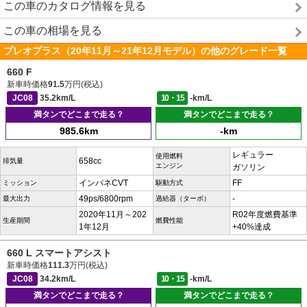
この車のカタログ情報を見る
この車の相場を見る
プレオプラス（20年11月～21年12月モデル）の他のグレード一覧
660 F
新車時価格
91.5
万円(税込)
JC08
35.2km/L
10・15
-km/L
満タンでどこまで走る？
満タンでどこまで走る？
985.6km
-km
レギュラー
使用燃料
658cc
排気量
エンジン
ガソリン
インパネCVT
FF
ミッション
駆動方式
49ps/6800rpm
-
最大出力
過給器（ターボ）
2020年11月～202
R02年度燃費基準
生産期間
燃費性能
1年12月
+40%達成
660 L スマートアシスト
新車時価格
111.3
万円(税込)
JC08
34.2km/L
10・15
-km/L
満タンでどこまで走る？
満タンでどこまで走る？