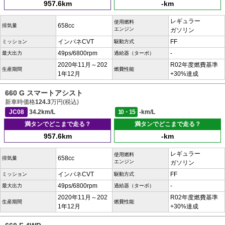
957.6km
-km
レギュラー
使用燃料
658cc
排気量
エンジン
ガソリン
インパネCVT
FF
ミッション
駆動方式
49ps/6800rpm
-
最大出力
過給器（ターボ）
2020年11月～202
R02年度燃費基準
生産期間
燃費性能
1年12月
+30%達成
660 G スマートアシスト
新車時価格
124.3
万円(税込)
JC08
34.2km/L
10・15
-km/L
満タンでどこまで走る？
満タンでどこまで走る？
957.6km
-km
レギュラー
使用燃料
658cc
排気量
エンジン
ガソリン
インパネCVT
FF
ミッション
駆動方式
49ps/6800rpm
-
最大出力
過給器（ターボ）
2020年11月～202
R02年度燃費基準
生産期間
燃費性能
1年12月
+30%達成