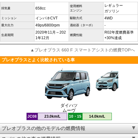
レギュラー
使用燃料
658cc
排気量
エンジン
ガソリン
インパネCVT
4WD
ミッション
駆動方式
49ps/6800rpm
-
最大出力
過給器（ターボ）
2020年11月～202
R02年度燃費基準
生産期間
燃費性能
1年12月
+30%達成
▲プレオプラス 660 F スマートアシストの燃費TOPへ
プレオプラスとよく比較されている車
ダイハツ
ムーヴ
JC08
23.0km/L
10・15
14.0km/L
プレオプラスの他のモデルの燃費情報