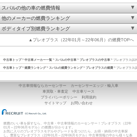
スバルの他の車の燃費情報
他のメーカーの燃費ランキング
ボディタイプ別燃費ランキング
▲プレオプラス（22年01月～22年06月）の燃費TOPへ
中古車トップ
中古車メーカー一覧
スバルの中古車
プレオプラスの中古車
プレオプラス(22
中古車トップ
燃費ランキング
スバルの燃費ランキング
プレオプラスの燃費
プレオプラス(2
中古車情報ならカーセンサー
カーセンサーエッジ・輸入車
車買取・車査定
中古車リース
プライバシーポリシー
利用規約
サイトマップ
お問い合わせ
燃費のいい車を探すなら、中古車・中古車情報のカーセンサー！プレオプラス（22年
01月～22年06月モデル）の燃費が分かります。
お気に入りのプレオプラスモデルやグレードを見つけたら、お得・納得の中古車探
し。豊富なプレオプラス（22年01月～22年06月モデル）中古車情報の中から様々な条