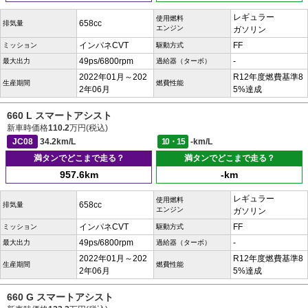
レギュラー
使用燃料
658cc
排気量
エンジン
ガソリン
インパネCVT
FF
ミッション
駆動方式
49ps/6800rpm
-
最大出力
過給器（ターボ）
2022年01月～202
R12年度燃費基準8
生産期間
燃費性能
2年06月
5%達成
660 L スマートアシスト
新車時価格
110.2
万円(税込)
JC08
34.2km/L
10・15
-km/L
満タンでどこまで走る？
満タンでどこまで走る？
957.6km
-km
レギュラー
使用燃料
658cc
排気量
エンジン
ガソリン
インパネCVT
FF
ミッション
駆動方式
49ps/6800rpm
-
最大出力
過給器（ターボ）
2022年01月～202
R12年度燃費基準8
生産期間
燃費性能
2年06月
5%達成
660 G スマートアシスト