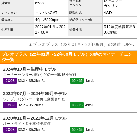
レギュラー
使用燃料
658cc
排気量
エンジン
ガソリン
インパネCVT
4WD
ミッション
駆動方式
49ps/6800rpm
-
最大出力
過給器（ターボ）
2022年01月～202
R12年度燃費基準8
生産期間
燃費性能
2年06月
0%達成
▲プレオプラス（22年01月～22年06月）の燃費TOPへ
プレオプラス（22年01月～22年06月モデル）の他のマイナーチェン
ジ一覧
2024年10月～生産中モデル
コーナーセンサー増設などの一部改良を実施
JC08
32.2～35.2km/L
10・15
-km/L
2022年07月～2024年09月モデル
シンプルなグレード名称に変更された
JC08
32.2～35.2km/L
10・15
-km/L
2020年11月～2021年12月モデル
オートライトを全車標準装備
JC08
32.2～35.2km/L
10・15
-km/L