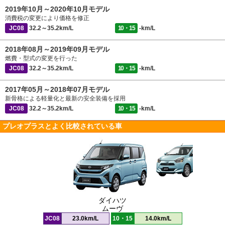
2019年10月～2020年10月モデル
消費税の変更により価格を修正
JC08
32.2～35.2km/L
10・15
-km/L
2018年08月～2019年09月モデル
燃費・型式の変更を行った
JC08
32.2～35.2km/L
10・15
-km/L
2017年05月～2018年07月モデル
新骨格による軽量化と最新の安全装備を採用
JC08
32.2～35.2km/L
10・15
-km/L
プレオプラスとよく比較されている車
ダイハツ
ムーヴ
JC08
23.0km/L
10・15
14.0km/L