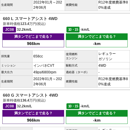
2022年01月～202
R12年度燃費基準8
生産期間
燃費性能
2年06月
0%達成
660 L スマートアシスト 4WD
新車時価格
123.4
万円(税込)
JC08
32.2km/L
10・15
-km/L
満タンでどこまで走る？
満タンでどこまで走る？
966km
-km
レギュラー
使用燃料
658cc
排気量
エンジン
ガソリン
インパネCVT
4WD
ミッション
駆動方式
49ps/6800rpm
-
最大出力
過給器（ターボ）
2022年01月～202
R12年度燃費基準8
生産期間
燃費性能
2年06月
0%達成
660 G スマートアシスト 4WD
新車時価格
136.4
万円(税込)
JC08
32.2km/L
10・15
-km/L
満タンでどこまで走る？
満タンでどこまで走る？
966km
-km