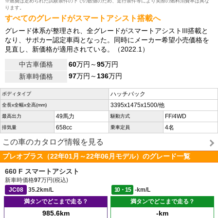
※燃費は定められた試験条件の下での数値のため、走行条件等により実際の燃料消費率は異な
ります。
すべてのグレードがスマートアシスト搭載へ
グレード体系が整理され、全グレードがスマートアシストIII搭載と
なり、サポカー認定車両となった。同時にメーカー希望小売価格を
見直し、新価格が適用されている。（2022.1）
中古車価格
60
万円～
95
万円
97
万円～
136
万円
新車時価格
ハッチバック
ボディタイプ
3395x1475x1500/他
全長x全幅x全高(mm)
49馬力
FF/4WD
最高出力
駆動方式
658cc
4名
排気量
乗車定員
この車のカタログ情報を見る
プレオプラス（22年01月～22年06月モデル）のグレード一覧
660 F スマートアシスト
新車時価格
97
万円(税込)
JC08
35.2km/L
10・15
-km/L
満タンでどこまで走る？
満タンでどこまで走る？
985.6km
-km