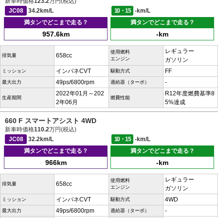
新車時価格
123.2
万円(税込)
JC08
34.2km/L
10・15
-km/L
満タンでどこまで走る？
満タンでどこまで走る？
957.6km
-km
レギュラー
使用燃料
658cc
排気量
エンジン
ガソリン
インパネCVT
FF
ミッション
駆動方式
49ps/6800rpm
-
最大出力
過給器（ターボ）
2022年01月～202
R12年度燃費基準8
生産期間
燃費性能
2年06月
5%達成
660 F スマートアシスト 4WD
新車時価格
110.2
万円(税込)
JC08
32.2km/L
10・15
-km/L
満タンでどこまで走る？
満タンでどこまで走る？
966km
-km
レギュラー
使用燃料
658cc
排気量
エンジン
ガソリン
インパネCVT
4WD
ミッション
駆動方式
49ps/6800rpm
-
最大出力
過給器（ターボ）