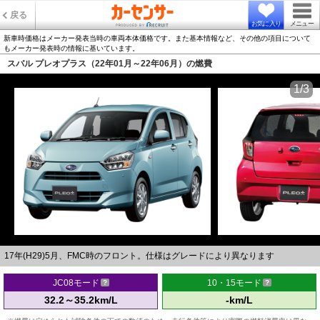
戻る
お気に入り
メニュー
新車時価格はメーカー発表当時の車両本体価格です。また基本情報など、その他の項目について
もメーカー発表時の情報に基いています。
スバル プレオプラス（22年01月～22年06月）の燃費
1/3
17年(H29)5月、FMC時のフロント。仕様はグレードにより異なります
JC08モード
10・15モード
32.2～35.2km/L
-km/L