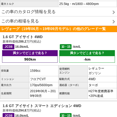
25.5kg・m/1800～4800rpm
最大トルク
この車のカタログ情報を見る
この車の相場を見る
レヴォーグ（19年06月～19年09月モデル）の他のグレード一覧
1.6 GT アイサイト 4WD
新車時価格
286.2
万円(税込)
JC08
16.0km/L
10・15
-km/L
満タンでどこまで走る？
満タンでどこまで走る？
960km
-km
レギュラー
使用燃料
1599cc
排気量
エンジン
ガソリン
フロアCVT
4WD
ミッション
駆動方式
170ps/5600rpm
ターボ
最大出力
過給器（ターボ）
2019年06月～201
H27年度燃費基準
生産期間
燃費性能
9年09月
+20%達成
1.6 GT アイサイト スマート エディション 4WD
新車時価格
294.8
万円(税込)
JC08
16.0km/L
10・15
-km/L