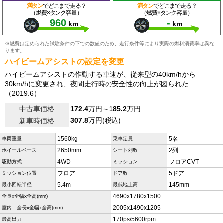
満タン
でどこまで走る？
満タン
でどこまで走る？
（燃費×タンク容量）
（燃費×タンク容量）
960
-
km
km
※燃費は定められた試験条件の下での数値のため、走行条件等により実際の燃料消費率は異な
ります。
ハイビームアシストの設定を変更
ハイビームアシストの作動する車速が、従来型の40km/hから
30km/hに変更され、夜間走行時の安全性の向上が図られた
（2019.6）
中古車価格
172.4
万円～
185.2
万円
307.8
万円(税込)
新車時価格
1560kg
5名
車両重量
乗車定員
2650mm
2列
ホイールベース
シート列数
4WD
フロアCVT
駆動方式
ミッション
フロア
5ドア
ミッション位置
ドア数
5.4m
145mm
最小回転半径
最低地上高
4690x1780x1500
全長x全幅x全高(mm)
2005x1490x1205
室内 全長x全幅x全高(mm)
170ps/5600rpm
最高出力