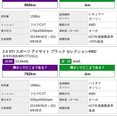
960km
-km
レギュラー
使用燃料
1599cc
排気量
エンジン
ガソリン
フロアCVT
4WD
ミッション
駆動方式
170ps/5600rpm
ターボ
最大出力
過給器（ターボ）
2019年06月～201
H27年度燃費基準
生産期間
燃費性能
9年09月
+20%達成
2.0 STI スポーツ アイサイト ブラック セレクション4WD
新車時価格
405
万円(税込)
JC08
13.2km/L
10・15
-km/L
満タンでどこまで走る？
満タンでどこまで走る？
792km
-km
ハイオク
使用燃料
1998cc
排気量
エンジン
ガソリン
フロアCVT
4WD
ミッション
駆動方式
300ps/5600rpm
ターボ
最大出力
過給器（ターボ）
2019年06月～201
H27年度燃費基準
生産期間
燃費性能
9年09月
達成