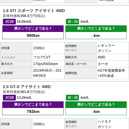
1.6 STI スポーツ アイサイト 4WD
新車時価格
356.4
万円(税込)
JC08
16.0km/L
10・15
-km/L
満タンでどこまで走る？
満タンでどこまで走る？
960km
-km
レギュラー
使用燃料
1599cc
排気量
エンジン
ガソリン
フロアCVT
4WD
ミッション
駆動方式
170ps/5600rpm
ターボ
最大出力
過給器（ターボ）
2019年06月～201
H27年度燃費基準
生産期間
燃費性能
9年09月
+20%達成
2.0 GT-S アイサイト 4WD
新車時価格
361.8
万円(税込)
JC08
13.2km/L
10・15
-km/L
満タンでどこまで走る？
満タンでどこまで走る？
792km
-km
ハイオク
使用燃料
1998cc
排気量
エンジン
ガソリン