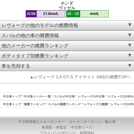
ホンダ
ヴェゼル
JC08
17.6km/L
10・15
-km/L
レヴォーグの他のモデルの燃費情報
スバルの他の車の燃費情報
他のメーカーの燃費ランキング
ボディタイプ別燃費ランキング
車を売却する
▲レヴォーグ 1.6 GT-S アイサイト 4WDの燃費TOPへ
中古車トップ
中古車メーカー一覧
スバルの中古車
レヴォーグの中古車
レヴォーグ(19年06
中古車トップ
燃費ランキング
スバルの燃費ランキング
レヴォーグの燃費
レヴォーグ(19年
中古車情報ならカーセンサー
カーセンサーエッジ・輸入車
車買取・車査定
中古車リース
プライバシーポリシー
利用規約