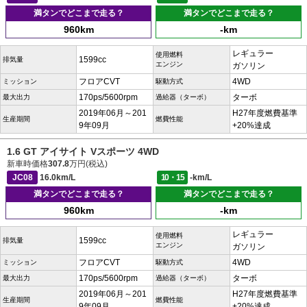
満タンでどこまで走る？
満タンでどこまで走る？
960km
-km
レギュラー
使用燃料
1599cc
排気量
エンジン
ガソリン
フロアCVT
4WD
ミッション
駆動方式
170ps/5600rpm
ターボ
最大出力
過給器（ターボ）
2019年06月～201
H27年度燃費基準
生産期間
燃費性能
9年09月
+20%達成
1.6 GT アイサイト Vスポーツ 4WD
新車時価格
307.8
万円(税込)
JC08
16.0km/L
10・15
-km/L
満タンでどこまで走る？
満タンでどこまで走る？
960km
-km
レギュラー
使用燃料
1599cc
排気量
エンジン
ガソリン
フロアCVT
4WD
ミッション
駆動方式
170ps/5600rpm
ターボ
最大出力
過給器（ターボ）
2019年06月～201
H27年度燃費基準
生産期間
燃費性能
9年09月
+20%達成