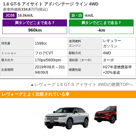
1.6 GT-S アイサイト アドバンテージ ライン 4WD
新車時価格
334.8
万円(税込)
JC08
16.0km/L
10・15
-km/L
満タンでどこまで走る？
満タンでどこまで走る？
960km
-km
レギュラー
使用燃料
1599cc
排気量
エンジン
ガソリン
フロアCVT
4WD
ミッション
駆動方式
170ps/5600rpm
ターボ
最大出力
過給器（ターボ）
2019年08月～201
H27年度燃費基準
生産期間
燃費性能
9年09月
+20%達成
▲レヴォーグ 1.6 GT-S アイサイト 4WDの燃費TOPへ
レヴォーグとよく比較されている車