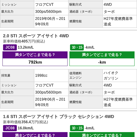
フロアCVT
4WD
ミッション
駆動方式
300ps/5600rpm
ターボ
最大出力
過給器（ターボ）
2019年06月～201
H27年度燃費基準
生産期間
燃費性能
9年09月
達成
2.0 STI スポーツ アイサイト 4WD
新車時価格
405
万円(税込)
JC08
13.2km/L
10・15
-km/L
満タンでどこまで走る？
満タンでどこまで走る？
792km
-km
ハイオク
使用燃料
1998cc
排気量
エンジン
ガソリン
フロアCVT
4WD
ミッション
駆動方式
300ps/5600rpm
ターボ
最大出力
過給器（ターボ）
2019年06月～201
H27年度燃費基準
生産期間
燃費性能
9年09月
達成
1.6 STI スポーツ アイサイト ブラック セレクション 4WD
新車時価格
356.4
万円(税込)
JC08
16.0km/L
10・15
-km/L
満タンでどこまで走る？
満タンでどこまで走る？