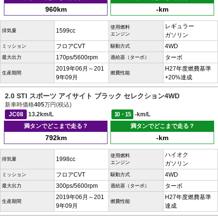
960km
-km
レギュラー
使用燃料
1599cc
排気量
エンジン
ガソリン
フロアCVT
4WD
ミッション
駆動方式
170ps/5600rpm
ターボ
最大出力
過給器（ターボ）
2019年06月～201
H27年度燃費基準
生産期間
燃費性能
9年09月
+20%達成
2.0 STI スポーツ アイサイト ブラック セレクション4WD
新車時価格
405
万円(税込)
JC08
13.2km/L
10・15
-km/L
満タンでどこまで走る？
満タンでどこまで走る？
792km
-km
ハイオク
使用燃料
1998cc
排気量
エンジン
ガソリン
フロアCVT
4WD
ミッション
駆動方式
300ps/5600rpm
ターボ
最大出力
過給器（ターボ）
2019年06月～201
H27年度燃費基準
生産期間
燃費性能
9年09月
達成