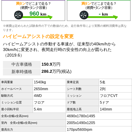
満タン
でどこまで走る？
満タン
でどこまで走る？
（燃費×タンク容量）
（燃費×タンク容量）
960
-
km
km
※燃費は定められた試験条件の下での数値のため、走行条件等により実際の燃料消費率は異な
ります。
ハイビームアシストの設定を変更
ハイビームアシストの作動する車速が、従来型の40km/hから
30km/hに変更され、夜間走行時の安全性の向上が図られた
（2019.6）
中古車価格
150.9
万円
286.2
万円(税込)
新車時価格
1540kg
5名
車両重量
乗車定員
2650mm
2列
ホイールベース
シート列数
4WD
フロアCVT
駆動方式
ミッション
フロア
5ドア
ミッション位置
ドア数
5.4m
140mm
最小回転半径
最低地上高
4690x1780x1495
全長x全幅x全高(mm)
2005x1490x1205
室内 全長x全幅x全高(mm)
170ps/5600rpm
最高出力