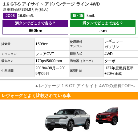
1.6 GT-S アイサイト アドバンテージ ライン 4WD
新車時価格
334.8
万円(税込)
JC08
16.0km/L
10・15
-km/L
満タンでどこまで走る？
満タンでどこまで走る？
960km
-km
レギュラー
使用燃料
1599cc
排気量
エンジン
ガソリン
フロアCVT
4WD
ミッション
駆動方式
170ps/5600rpm
ターボ
最大出力
過給器（ターボ）
2019年08月～201
H27年度燃費基準
生産期間
燃費性能
9年09月
+20%達成
▲レヴォーグ 1.6 GT アイサイト 4WDの燃費TOPへ
レヴォーグとよく比較されている車