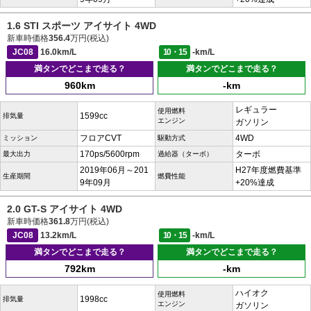
1.6 STI スポーツ アイサイト 4WD
新車時価格
356.4
万円(税込)
JC08
16.0km/L
10・15
-km/L
満タンでどこまで走る？
満タンでどこまで走る？
960km
-km
レギュラー
使用燃料
1599cc
排気量
エンジン
ガソリン
フロアCVT
4WD
ミッション
駆動方式
170ps/5600rpm
ターボ
最大出力
過給器（ターボ）
2019年06月～201
H27年度燃費基準
生産期間
燃費性能
9年09月
+20%達成
2.0 GT-S アイサイト 4WD
新車時価格
361.8
万円(税込)
JC08
13.2km/L
10・15
-km/L
満タンでどこまで走る？
満タンでどこまで走る？
792km
-km
ハイオク
使用燃料
1998cc
排気量
エンジン
ガソリン