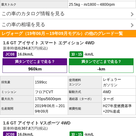
25.5kg・m/1800～4800rpm
最大トルク
この車のカタログ情報を見る
この車の相場を見る
レヴォーグ（19年06月～19年09月モデル）の他のグレード一覧
1.6 GT アイサイト スマート エディション 4WD
新車時価格
294.8
万円(税込)
JC08
16.0km/L
10・15
-km/L
満タンでどこまで走る？
満タンでどこまで走る？
960km
-km
レギュラー
使用燃料
1599cc
排気量
エンジン
ガソリン
フロアCVT
4WD
ミッション
駆動方式
170ps/5600rpm
ターボ
最大出力
過給器（ターボ）
2019年06月～201
H27年度燃費基準
生産期間
燃費性能
9年09月
+20%達成
1.6 GT アイサイト Vスポーツ 4WD
新車時価格
307.8
万円(税込)
JC08
16.0km/L
10・15
-km/L