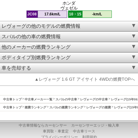
ホンダ
ヴェゼル
JC08
17.6km/L
10・15
-km/L
レヴォーグの他のモデルの燃費情報
スバルの他の車の燃費情報
他のメーカーの燃費ランキング
ボディタイプ別燃費ランキング
車を売却する
▲レヴォーグ 1.6 GT アイサイト 4WDの燃費TOPへ
中古車トップ
中古車メーカー一覧
スバルの中古車
レヴォーグの中古車
レヴォーグ(19年06
中古車トップ
燃費ランキング
スバルの燃費ランキング
レヴォーグの燃費
レヴォーグ(19年
中古車情報ならカーセンサー
カーセンサーエッジ・輸入車
車買取・車査定
中古車リース
プライバシーポリシー
利用規約