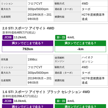
フロアCVT
4WD
ミッション
駆動方式
300ps/5600rpm
ターボ
最大出力
過給器（ターボ）
2019年06月～201
H27年度燃費基準
生産期間
燃費性能
9年09月
達成
2.0 STI スポーツ アイサイト 4WD
新車時価格
405
万円(税込)
JC08
13.2km/L
10・15
-km/L
満タンでどこまで走る？
満タンでどこまで走る？
792km
-km
ハイオク
使用燃料
1998cc
排気量
エンジン
ガソリン
フロアCVT
4WD
ミッション
駆動方式
300ps/5600rpm
ターボ
最大出力
過給器（ターボ）
2019年06月～201
H27年度燃費基準
生産期間
燃費性能
9年09月
達成
1.6 STI スポーツ アイサイト ブラック セレクション 4WD
新車時価格
356.4
万円(税込)
JC08
16.0km/L
10・15
-km/L
満タンでどこまで走る？
満タンでどこまで走る？