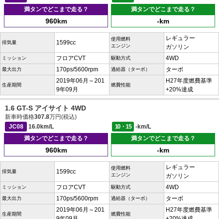
満タンでどこまで走る？
満タンでどこまで走る？
960km
-km
レギュラー
使用燃料
1599cc
排気量
エンジン
ガソリン
フロアCVT
4WD
ミッション
駆動方式
170ps/5600rpm
ターボ
最大出力
過給器（ターボ）
2019年06月～201
H27年度燃費基準
生産期間
燃費性能
9年09月
+20%達成
1.6 GT-S アイサイト 4WD
新車時価格
307.8
万円(税込)
JC08
16.0km/L
10・15
-km/L
満タンでどこまで走る？
満タンでどこまで走る？
960km
-km
レギュラー
使用燃料
1599cc
排気量
エンジン
ガソリン
フロアCVT
4WD
ミッション
駆動方式
170ps/5600rpm
ターボ
最大出力
過給器（ターボ）
2019年06月～201
H27年度燃費基準
生産期間
燃費性能
9年09月
+20%達成