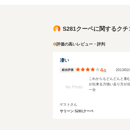
S281クーペに関するク
評価の高いレビュー・評判
凄い
4
2013/0
総合評価
点
これからもどんどんと進
が出来る力強い走り方が
一台
ゲストさん
サリーン S281クーペ