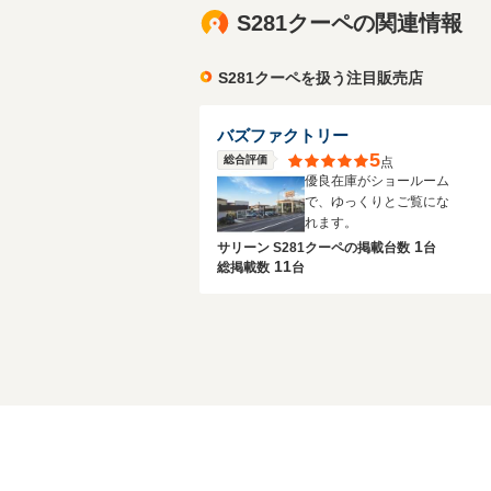
S281クーペの関連情報
S281クーペを扱う注目販売店
バズファクトリー
5
総合評価
点
優良在庫がショールーム
で、ゆっくりとご覧にな
れます。
1
サリーン S281クーペの
掲載台数
台
11
総掲載数
台