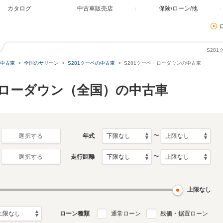
カタログ
中古車販売店
保険/ローン/他
S28
中古車
全国のサリーン
S281クーペの中古車
S281クーペ・ローダウンの中古車
ペ ローダウン（全国）の中古車
〜
年式
選択する
〜
走行距離
選択する
上限なし
ローン種類
通常ローン
残価・据置ローン