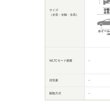
全幅
サイズ
全長
（全長・全幅・全高）
ホイール
-
WLTCモード燃費
-
排気量
-
駆動方式
-