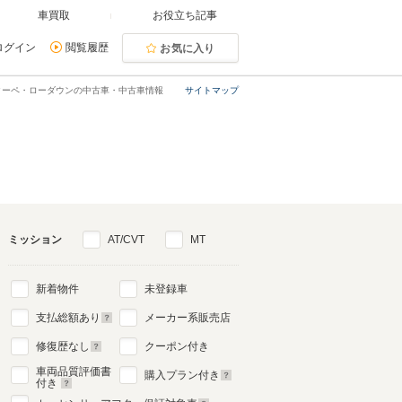
車買取
お役立ち記事
ログイン
閲覧履歴
お気に入り
1クーペ・ローダウンの中古車・中古車情報
サイトマップ
ミッション
AT/CVT
MT
新着物件
未登録車
支払総額あり
メーカー系販売店
修復歴なし
クーポン付き
車両品質評価書
購入プラン付き
付き