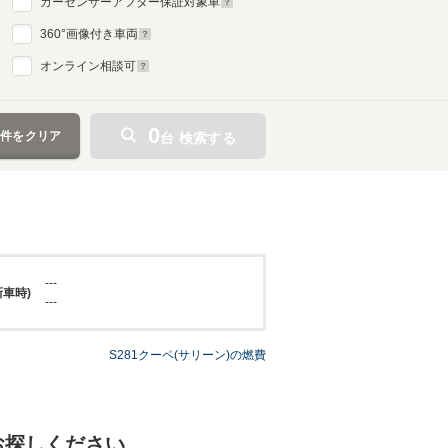
カーセンサーアフター保証対象車
360
°画像付き車両
オンライン相談可
0
条件をクリア
台 検索する
---
新車時)
---
S281クーペ(サリーン)の燃費
お探しください。