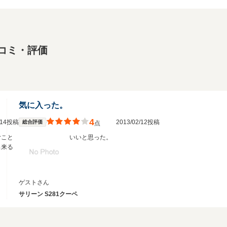
チコミ・評価
気に入った。
4
2/14投稿
2013/02/12投稿
総合評価
点
むこと
いいと思った。
出来る
ゲストさん
サリーン S281クーペ