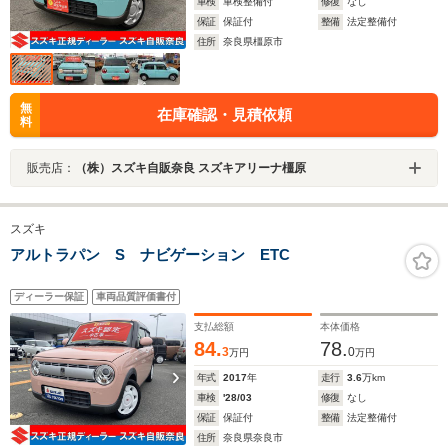
車検
車検整備付
修復
なし
保証
保証付
整備
法定整備付
住所
奈良県橿原市
無
在庫確認・見積依頼
料
販売店：
（株）スズキ自販奈良 スズキアリーナ橿原
スズキ
アルトラパン S ナビゲーション ETC
ディーラー保証
車両品質評価書付
支払総額
本体価格
84.
78.
3
0
万円
万円
年式
2017
年
走行
3.6
万km
車検
'28/03
修復
なし
保証
保証付
整備
法定整備付
住所
奈良県奈良市