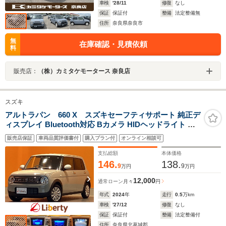
車検
'28/11
修復
なし
保証
保証付
整備
法定整備無
住所
奈良県奈良市
無
在庫確認・見積依頼
料
販売店：
（株）カミタケモータース 奈良店
スズキ
アルトラパン 660 X スズキセーフティサポート 純正デ
ィスプレイ Bluetooth対応 Bカメラ HIDヘッドライト ス
マートキー プッシュスタート アイドリングストップ 革巻
販売店保証
車両品質評価書付
購入プラン付
オンライン相談可
きステアリング 前席シートヒーター 純正アルミホイール
支払総額
本体価格
146.
138.
9
9
万円
万円
12,000
通常ローン
月々
円
年式
2024
年
走行
0.5
万km
車検
'27/12
修復
なし
保証
保証付
整備
法定整備付
住所
奈良県北葛城郡