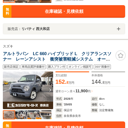
無
在庫確認・見積依頼
料
販売店：
リバティ 西大和店
スズキ
アルトラパン LC 660 ハイブリッド L クリアランスソ
ナー レーンアシスト 衝突被害軽減システム オート
ライト LEDヘッドランプ スマートキー アイドリン
販売店保証
車両品質評価書付
購入プラン付
オンライン相談可
360°画像付
グストップ 電動格納ミラー シートヒーター ベンチ
シート CVT 盗難防止システム
支払総額
本体価格
152.
144.
8
8
万円
万円
11,900
通常ローン
月々
円
年式
2026
年
走行
4
km
車検
'29/05
修復
なし
保証
保証付
整備
法定整備無
住所
奈良県奈良市
無
在庫確認・見積依頼