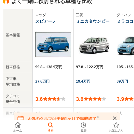
よく一緒に検討される車種を比較
マツダ
三菱
ダイハツ
スピアーノ
ミニカタウンビー
ミラココ
基本情報
新車価格
99.8～138.9万円
97.8～122.2万円
105～165
中古車
27.6万円
19.4万円
39万円
平均価格
クチコミ
3.6
3.8
3.9
総合評価
乗車定員
4人
4人
4人
※
人気のクルマは平均1ヶ月で掲載終了
▼
全てを表示する
在庫が無くなる前にお問い合わせください
ドア数
5ドア
3～5ドア
5ドア
ホーム
検索
履歴
お気に入り