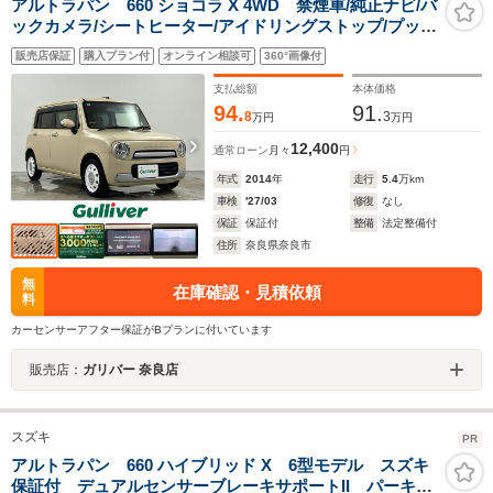
アルトラパン 660 ショコラ X 4WD 禁煙車/純正ナビ/バ
ックカメラ/シートヒーター/アイドリングストップ/プッシ
ュスタート/スマートキー/純正フロアマット/純正アルミホ
販売店保証
購入プラン付
オンライン相談可
360°画像付
イール/オートライト/フルセグTV/Bluetooth
支払総額
本体価格
94.
91.
8
3
万円
万円
12,400
通常ローン
月々
円
年式
2014
年
走行
5.4
万km
車検
'27/03
修復
なし
保証
保証付
整備
法定整備付
住所
奈良県奈良市
無
在庫確認・見積依頼
料
カーセンサーアフター保証がBプランに付いています
販売店：
ガリバー 奈良店
スズキ
PR
アルトラパン 660 ハイブリッド X 6型モデル スズキ
保証付 デュアルセンサーブレーキサポートII パーキン