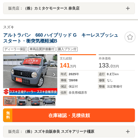
販売店：
（株）カミタケモータース 奈良店
スズキ
アルトラパン 660 ハイブリッド G キーレスプッシュ
スタート・衝突気概軽減B
ディーラー保証
車両品質評価書付
購入プラン付
支払総額
本体価格
141
133.
0
万円
万円
年式
2025
年
走行
0.2
万km
車検
'28/08
修復
なし
保証
保証付
整備
法定整備付
住所
奈良県橿原市
無
在庫確認・見積依頼
料
販売店：
（株）スズキ自販奈良 スズキアリーナ橿原