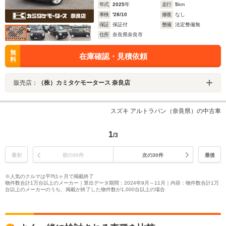
年式
2025
年
走行
5
km
車検
'28/10
修復
なし
保証
保証付
整備
法定整備無
住所
奈良県奈良市
無
在庫確認・見積依頼
料
販売店：
（株）カミタケモータース 奈良店
スズキ アルトラパン（奈良県）の中古車
1
/3
最初
前の30件
次の30件
最後
※人気のクルマは平均1ヶ月で掲載終了
物件数合計1万台以上のメーカー｜算出データ期間：2024年9月～11月｜内容：物件数合計1万
台以上のメーカーのうち、掲載が終了した物件数が1,000台以上の場合