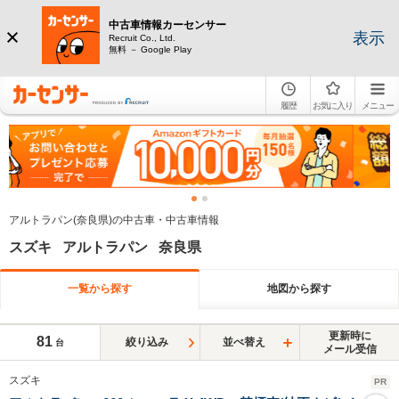
中古車情報カーセンサー
表示
Recruit Co., Ltd.
無料 － Google Play
履歴
お気に入り
メニュー
アルトラパン(奈良県)の中古車・中古車情報
スズキ アルトラパン 奈良県
一覧から探す
地図から探す
更新時に
81
絞り込み
並べ替え
台
メール受信
スズキ
PR