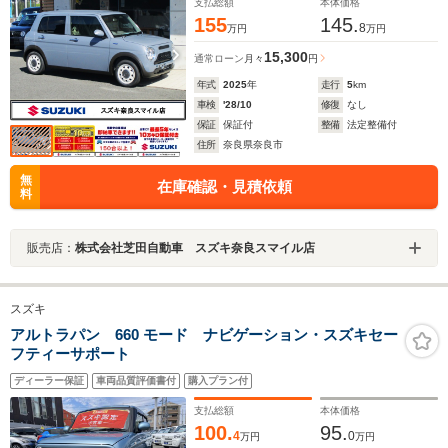
USB電源ソケット
支払総額
本体価格
155
145.
8
万円
万円
15,300
通常ローン
月々
円
年式
2025
年
走行
5
km
車検
'28/10
修復
なし
保証
保証付
整備
法定整備付
住所
奈良県奈良市
無
在庫確認・見積依頼
料
販売店：
株式会社芝田自動車 スズキ奈良スマイル店
スズキ
アルトラパン 660 モード ナビゲーション・スズキセー
フティーサポート
ディーラー保証
車両品質評価書付
購入プラン付
支払総額
本体価格
100.
95.
4
0
万円
万円