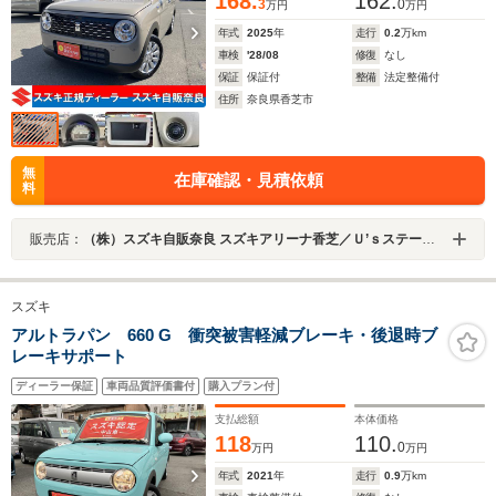
168.
162.
3
0
万円
万円
年式
2025
年
走行
0.2
万km
車検
'28/08
修復
なし
保証
保証付
整備
法定整備付
住所
奈良県香芝市
無
在庫確認・見積依頼
料
販売店：
（株）スズキ自販奈良 スズキアリーナ香芝／Ｕ’ｓステーション香芝
スズキ
アルトラパン 660 G 衝突被害軽減ブレーキ・後退時ブ
レーキサポート
ディーラー保証
車両品質評価書付
購入プラン付
支払総額
本体価格
118
110.
0
万円
万円
年式
2021
年
走行
0.9
万km