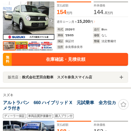
USB電源ソケット
支払総額
本体価格
154
144.
8
万円
万円
15,200
通常ローン
月々
円
年式
2026
年
走行
8
km
車検
'29/05
修復
なし
保証
保証付
整備
法定整備付
住所
奈良県奈良市
無
在庫確認・見積依頼
料
販売店：
株式会社芝田自動車 スズキ奈良スマイル店
スズキ
アルトラパン 660 ハイブリッド X 元試乗車 全方位カ
メラ付き
ディーラー保証
車両品質評価書付
購入プラン付
支払総額
本体価格