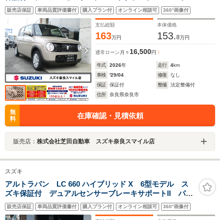
グセンサー 車線逸脱抑制機能 LEDヘッドランプ ア
販売店保証
車両品質評価書付
購入プラン付
オンライン相談可
360°画像付
イドリングストップシステム USB電源ソケット 14イ
ンチアルミホイール
支払総額
本体価格
163
153.
8
万円
万円
16,500
通常ローン
月々
円
年式
2026
年
走行
4
km
車検
'29/04
修復
なし
保証
保証付
整備
法定整備付
住所
奈良県奈良市
無
在庫確認・見積依頼
料
販売店：
株式会社芝田自動車 スズキ奈良スマイル店
スズキ
アルトラパン LC 660 ハイブリッド X 6型モデル ス
ズキ保証付 デュアルセンサーブレーキサポートII パー
キングセンサー LEDヘッドランプ アイドリングスト
販売店保証
車両品質評価書付
購入プラン付
オンライン相談可
360°画像付
ップシステム 360°プレミアムUV&IRカットガラス