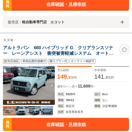
無
在庫確認・見積依頼
料
販売店：
軽自動車専門店 エコット
スズキ
アルトラパン 660 ハイブリッド G クリアランスソナ
ー レーンアシスト 衝突被害軽減システム オートラ
イト スマートキー アイドリングストップ 電動格納
販売店保証
車両品質評価書付
購入プラン付
オンライン相談可
ミラー シートヒーター ベンチシート CVT ESC
エアコン パワーステアリング
支払総額
本体価格
149.
141.
8
8
万円
万円
11,600
通常ローン
月々
円
年式
2025
年
走行
6
km
車検
'28/12
修復
なし
保証
保証付
整備
法定整備無
住所
奈良県奈良市
無
在庫確認・見積依頼
料