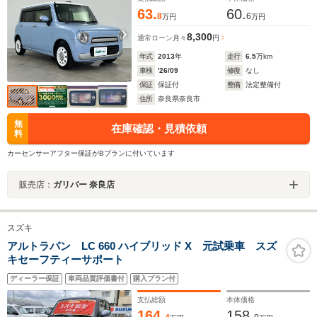
63.
60.
8
6
万円
万円
8,300
通常ローン
月々
円
年式
2013
年
走行
6.5
万km
車検
'26/09
修復
なし
保証
保証付
整備
法定整備付
住所
奈良県奈良市
無
在庫確認・見積依頼
料
カーセンサーアフター保証がBプランに付いています
販売店：
ガリバー 奈良店
スズキ
アルトラパン LC 660 ハイブリッド X 元試乗車 スズ
キセーフティーサポート
ディーラー保証
車両品質評価書付
購入プラン付
支払総額
本体価格
164.
158.