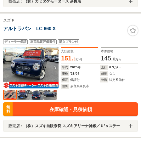
販売店：
（株）カミタケモータース 奈良店
スズキ
アルトラパン LC 660 X
ディーラー保証
車両品質評価書付
購入プラン付
支払総額
本体価格
151.
145.
3
0
万円
万円
年式
2025
年
走行
0.3
万km
車検
'28/04
修復
なし
保証
保証付
整備
法定整備付
住所
奈良県奈良市
無
在庫確認・見積依頼
料
販売店：
（株）スズキ自販奈良 スズキアリーナ神殿／Ｕ’ｓステーション神殿