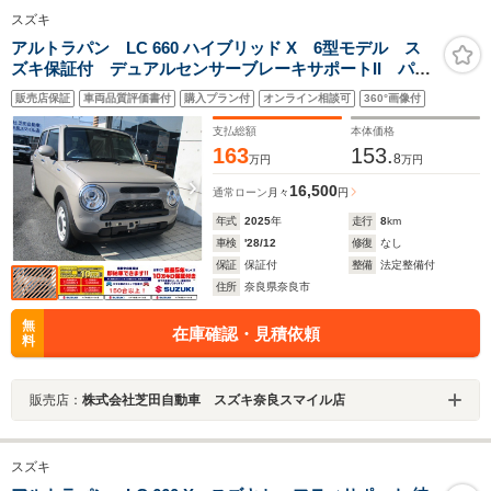
スズキ
アルトラパン LC 660 ハイブリッド X 6型モデル ス
ズキ保証付 デュアルセンサーブレーキサポートII パー
キングセンサー 車線逸脱抑制機能 LEDヘッドラン
販売店保証
車両品質評価書付
購入プラン付
オンライン相談可
360°画像付
プ アイドリングストップシステム USB電源ソケッ
ト 低速時ブレーキサポート
支払総額
本体価格
163
153.
8
万円
万円
16,500
通常ローン
月々
円
年式
2025
年
走行
8
km
車検
'28/12
修復
なし
保証
保証付
整備
法定整備付
住所
奈良県奈良市
無
在庫確認・見積依頼
料
販売店：
株式会社芝田自動車 スズキ奈良スマイル店
スズキ