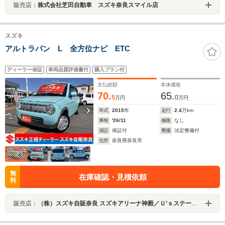
販売店：
株式会社芝田自動車 スズキ奈良スマイル店
スズキ
アルトラパン L 全方位ナビ ETC
ディーラー保証
車両品質評価書付
購入プラン付
支払総額
本体価格
70.
65.
5
0
万円
万円
年式
2015
年
走行
2.4
万km
車検
'26/11
修復
なし
保証
保証付
整備
法定整備付
住所
奈良県奈良市
無
在庫確認・見積依頼
料
販売店：
（株）スズキ自販奈良 スズキアリーナ神殿／Ｕ’ｓステーション神殿