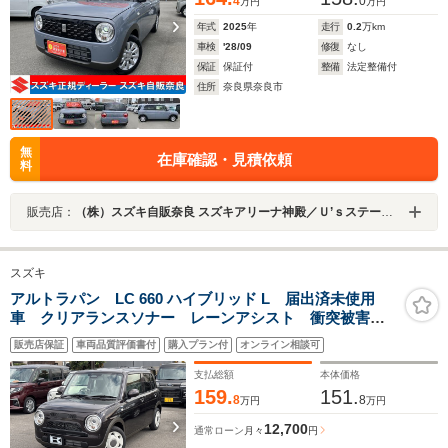
4
0
万円
万円
年式
2025
年
走行
0.2
万km
車検
'28/09
修復
なし
保証
保証付
整備
法定整備付
住所
奈良県奈良市
無
在庫確認・見積依頼
料
販売店：
（株）スズキ自販奈良 スズキアリーナ神殿／Ｕ’ｓステーション神殿
スズキ
アルトラパン LC 660 ハイブリッド L 届出済未使用
車 クリアランスソナー レーンアシスト 衝突被害軽
減システム オートライト LEDヘッドランプ スマー
販売店保証
車両品質評価書付
購入プラン付
オンライン相談可
トキー アイドリングストップ 電動格納ミラー シー
トヒーター ベンチシート CVT
支払総額
本体価格
159.
151.
8
8
万円
万円
12,700
通常ローン
月々
円