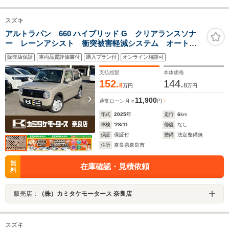
スズキ
アルトラパン 660 ハイブリッド G クリアランスソナ
ー レーンアシスト 衝突被害軽減システム オートラ
イト スマートキー アイドリングストップ 電動格納
販売店保証
車両品質評価書付
購入プラン付
オンライン相談可
ミラー シートヒーター ベンチシート CVT 盗難防
止システム
支払総額
本体価格
152.
144.
8
8
万円
万円
11,900
通常ローン
月々
円
年式
2025
年
走行
6
km
車検
'28/11
修復
なし
保証
保証付
整備
法定整備無
住所
奈良県奈良市
無
在庫確認・見積依頼
料
販売店：
（株）カミタケモータース 奈良店
スズキ