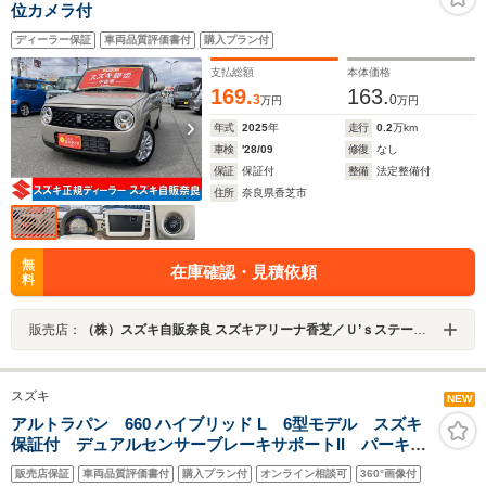
位カメラ付
ディーラー保証
車両品質評価書付
購入プラン付
支払総額
本体価格
169.
163.
3
0
万円
万円
年式
2025
年
走行
0.2
万km
車検
'28/09
修復
なし
保証
保証付
整備
法定整備付
住所
奈良県香芝市
無
在庫確認・見積依頼
料
販売店：
（株）スズキ自販奈良 スズキアリーナ香芝／Ｕ’ｓステーション香芝
スズキ
NEW
アルトラパン 660 ハイブリッド L 6型モデル スズキ
保証付 デュアルセンサーブレーキサポートII パーキン
グセンサー 車線逸脱抑制機能 LEDヘッドランプ ア
販売店保証
車両品質評価書付
購入プラン付
オンライン相談可
360°画像付
イドリングストップシステム フルオートエアコン