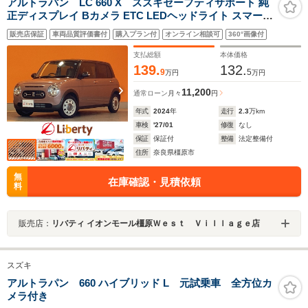
アルトラパン LC 660 X スズキセーフティサポート 純
正ディスプレイ Bカメラ ETC LEDヘッドライト スマート
キー プッシュスタート アイドリングストップ 障害物セン
販売店保証
車両品質評価書付
購入プラン付
オンライン相談可
360°画像付
サー 革巻きステアリング 前席シートヒーター
支払総額
本体価格
139.
132.
9
5
万円
万円
11,200
通常ローン
月々
円
年式
2024
年
走行
2.3
万km
車検
'27/01
修復
なし
保証
保証付
整備
法定整備付
住所
奈良県橿原市
無
在庫確認・見積依頼
料
販売店：
リバティ イオンモール橿原Ｗｅｓｔ Ｖｉｌｌａｇｅ店
スズキ
アルトラパン 660 ハイブリッド L 元試乗車 全方位カ
メラ付き