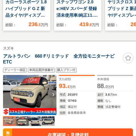
カローラスポーツ 1.8
ステップワゴン 2.0
ヤリスクロス 1
ハイブリッド G Z 新
e:HEV スパーダ 登録
ブリッド Z 新
品タイヤ/ディスプレ
済未使用車/純正11.4
ヤ/ディスプレ
イオーディオ+ナビ9
型ナビ/純正15.6型後
ディオ+ナビ8
236
419
2
総額：
.5
万円
総額：
.9
万円
総額：
インチ/トヨタセーフ
席モニター/ホンダセ
衝突安全装置/
ティセンス/シートヒ
ンシング/追従型クル
ヒーター/車線
ーター 前席/車線逸脱
コン/レーンキープア
止支援システム
スズキ
防止支援システム/シ
シスト/衝突被害軽減
ト ハーフレザ
ート ハーフレザー/ド
ブレーキ/両側パワー
イブレコーダー
アルトラパン 660 Fリミテッド 全方位モニターナビ
ETC
ライブレコーダー 前
スライドドア/パワー
ヘッドランプ L
後
バックドア/ハーフレ
ディーラー保証
車両品質評価書付
購入プラン付
ザーシート/オートラ
支払総額
本体価格
イト
93.
88.
4
0
万円
万円
年式
2018
年
走行
3.6
万km
車検
'27/03
修復
なし
保証
保証付
整備
法定整備付
住所
奈良県奈良市
無
在庫確認・見積依頼