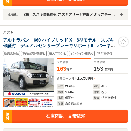
料
販売店：
（株）スズキ自販奈良 スズキアリーナ神殿／Ｕ’ｓステーション神殿
スズキ
アルトラパン 660 ハイブリッド X 6型モデル スズキ
保証付 デュアルセンサーブレーキサポートII パーキン
グセンサー 車線逸脱抑制機能 LEDヘッドランプ ア
販売店保証
車両品質評価書付
購入プラン付
オンライン相談可
360°画像付
イドリングストップシステム USB電源ソケット 14イ
ンチアルミホイール
支払総額
本体価格
163
153.
8
万円
万円
16,500
通常ローン
月々
円
年式
2026
年
走行
4
km
車検
'29/04
修復
なし
保証
保証付
整備
法定整備付
住所
奈良県奈良市
無
在庫確認・見積依頼
料