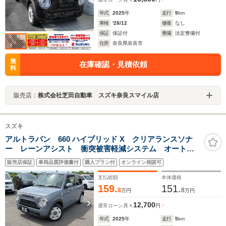
年式
2025
年
走行
9
km
車検
'28/12
修復
なし
保証
保証付
整備
法定整備付
住所
奈良県奈良市
無
在庫確認・見積依頼
料
販売店：
株式会社芝田自動車 スズキ奈良スマイル店
スズキ
アルトラパン 660 ハイブリッド X クリアランスソナ
ー レーンアシスト 衝突被害軽減システム オートラ
イト スマートキー アイドリングストップ 電動格納
販売店保証
車両品質評価書付
購入プラン付
オンライン相談可
ミラー シートヒーター ベンチシート CVT ESC
エアコン パワーステアリング
支払総額
本体価格
159.
151.
8
8
万円
万円
12,700
通常ローン
月々
円
年式
2025
年
走行
5
km