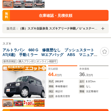
無
在庫確認・見積依頼
料
販売店：
（株）スズキ自販奈良 スズキアリーナ神殿／Ｕ’ｓステーション神殿
スズキ
アルトラパン 660 G 修復歴なし プッシュスタート
AT(4速) 手動ミラー Wエアバッグ ABS マニュアル
エアコン ETC 社外ナビ(CD/ワンセグ) ハロゲンヘッ
販売店保証
購入プラン付
オンライン相談可
ドライト 純正ホイールキャップ チルトステアリン
グ シートリフター
支払総額
本体価格
44.
36.
8
3
万円
万円
年式
2013
年
走行
2.3
万km
車検
車検整備付
修復
なし
保証
保証付
整備
法定整備付
住所
奈良県天理市