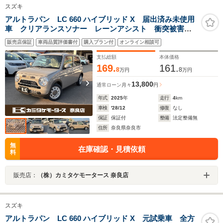
スズキ
アルトラパン LC 660 ハイブリッド X 届出済み未使用
車 クリアランスソナー レーンアシスト 衝突被害軽
減システム LEDヘッドランプ スマートキー アイド
販売店保証
車両品質評価書付
購入プラン付
オンライン相談可
リングストップ 電動格納ミラー シートヒーター ベ
ンチシート CVT
支払総額
本体価格
169.
161.
8
8
万円
万円
13,800
通常ローン
月々
円
年式
2025
年
走行
4
km
車検
'28/12
修復
なし
保証
保証付
整備
法定整備無
住所
奈良県奈良市
無
在庫確認・見積依頼
料
販売店：
（株）カミタケモータース 奈良店
スズキ
アルトラパン LC 660 ハイブリッド X 元試乗車 全方