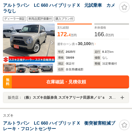
アルトラパン LC 660 ハイブリッド X 元試乗車 カメ
ラなし
ディーラー保証
車両品質評価書付
購入プラン付
支払総額
本体価格
172.
166.
4
0
万円
万円
30,100
通常ローン
月々
円
年式
2025
年
走行
0.3
万km
車検
'28/09
修復
なし
保証
保証付
整備
法定整備付
住所
奈良県磯城郡
無
在庫確認・見積依頼
料
販売店：
（株）スズキ自販奈良 スズキアリーナ田原本／Ｕ’ｓ ステーション田原本
スズキ
アルトラパン LC 660 ハイブリッド X 衝突被害軽減ブ
レーキ・フロントセンサー