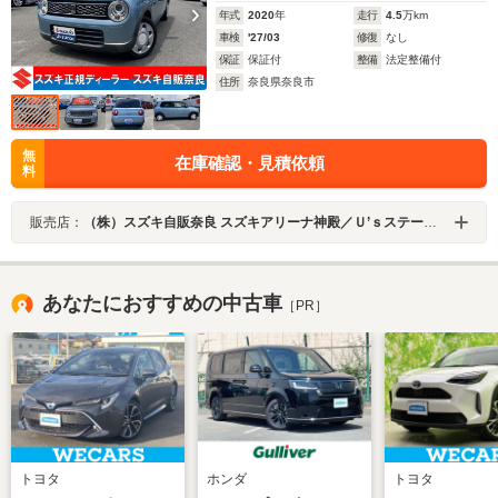
年式
2020
年
走行
4.5
万km
車検
'27/03
修復
なし
保証
保証付
整備
法定整備付
住所
奈良県奈良市
無
在庫確認・見積依頼
料
販売店：
（株）スズキ自販奈良 スズキアリーナ神殿／Ｕ’ｓステーション神殿
あなたにおすすめの中古車
［PR］
トヨタ
ホンダ
トヨタ