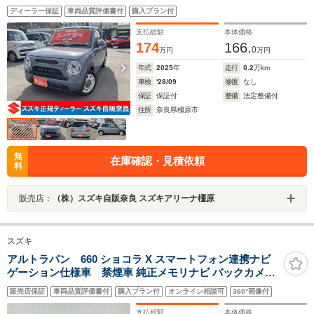
ディーラー保証
車両品質評価書付
購入プラン付
支払総額
本体価格
174
166.
0
万円
万円
年式
2025
年
走行
0.2
万km
車検
'28/09
修復
なし
保証
保証付
整備
法定整備付
住所
奈良県橿原市
無
在庫確認・見積依頼
料
販売店：
（株）スズキ自販奈良 スズキアリーナ橿原
スズキ
アルトラパン 660 ショコラ X スマートフォン連携ナビ
ゲーション仕様車 禁煙車 純正メモリナビ バックカメラ
合皮シート 純正キセノンライト ビルトインETC ドラレコ
販売店保証
車両品質評価書付
購入プラン付
オンライン相談可
360°画像付
ワンセグTV BT CD USB HDMI AUX 皮巻きステアリング
アイドリングストップ
支払総額
本体価格