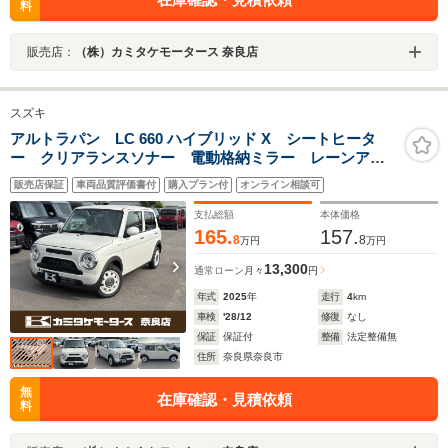
料
販売店：
（株）カミタケモータース 奈良店
スズキ
アルトラパン LC 660 ハイブリッド X シートヒータ
ー クリアランスソナー 電動格納ミラー レーンアシ
スト 衝突被害軽減システム オートライト LEDヘッ
販売店保証
車両品質評価書付
購入プラン付
オンライン相談可
ドランプ スマートキー アイドリングストップ ベ
ンチシート CVT
支払総額
本体価格
165.
157.
8
8
万円
万円
13,300
通常ローン
月々
円
年式
2025
年
走行
4
km
車検
'28/12
修復
なし
保証
保証付
整備
法定整備無
住所
奈良県奈良市
無
在庫確認・見積依頼
料