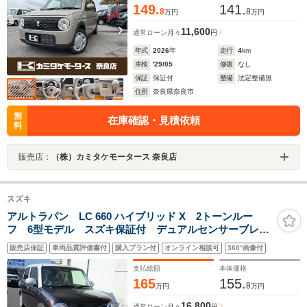
149.
141.
8
8
万円
万円
11,600
通常ローン
月々
円
年式
2026
年
走行
4
km
車検
'29/05
修復
なし
保証
保証付
整備
法定整備無
住所
奈良県奈良市
無
在庫確認・見積依頼
料
販売店：
（株）カミタケモータース 奈良店
スズキ
アルトラパン LC 660 ハイブリッド X 2トーンルー
フ 6型モデル スズキ保証付 デュアルセンサーブレー
キサポートII 低速時ブレーキサポート パーキングセン
販売店保証
車両品質評価書付
購入プラン付
オンライン相談可
360°画像付
サー 車線逸脱抑制機能 LEDヘッドランプ アイドリ
ングストップ USB電源ソケット
支払総額
本体価格
165
155.
8
万円
万円
16,800
通常ローン
月々
円