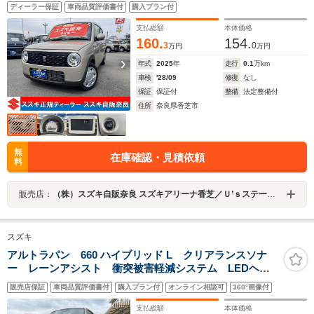
ディーラー保証
車両品質評価書付
購入プラン付
支払総額
本体価格
160.
154.
3
0
万円
万円
年式
2025
年
走行
0.1
万km
車検
'28/09
修復
なし
保証
保証付
整備
法定整備付
住所
奈良県香芝市
無
在庫確認・見積依頼
料
販売店：
（株）スズキ自販奈良 スズキアリーナ香芝／Ｕ’ｓステーション香芝
スズキ
アルトラパン 660 ハイブリッド L クリアランスソナ
ー レーンアシスト 衝突被害軽減システム LEDヘッ
ドランプ スマートキー アイドリングストップ 電動
販売店保証
車両品質評価書付
購入プラン付
オンライン相談可
360°画像付
格納ミラー シートヒーター ベンチシート CVT 盗
難防止システム ABS ESC
支払総額
本体価格