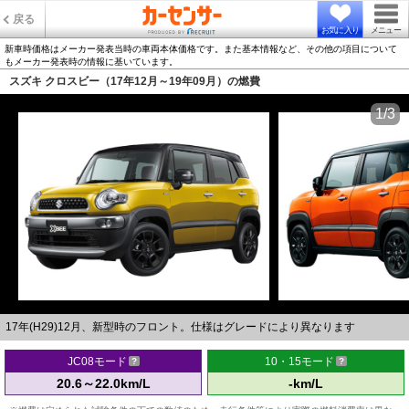
戻る
お気に入り
メニュー
新車時価格はメーカー発表当時の車両本体価格です。また基本情報など、その他の項目について
もメーカー発表時の情報に基いています。
スズキ クロスビー（17年12月～19年09月）の燃費
1/3
17年(H29)12月、新型時のフロント。仕様はグレードにより異なります
JC08モード
10・15モード
20.6～22.0km/L
-km/L