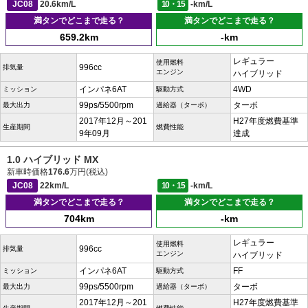
JC08
20.6km/L
10・15
-km/L
満タンでどこまで走る？
満タンでどこまで走る？
659.2km
-km
レギュラー
使用燃料
996cc
排気量
エンジン
ハイブリッド
インパネ6AT
4WD
ミッション
駆動方式
99ps/5500rpm
ターボ
最大出力
過給器（ターボ）
2017年12月～201
H27年度燃費基準
生産期間
燃費性能
9年09月
達成
1.0 ハイブリッド MX
新車時価格
176.6
万円(税込)
JC08
22km/L
10・15
-km/L
満タンでどこまで走る？
満タンでどこまで走る？
704km
-km
レギュラー
使用燃料
996cc
排気量
エンジン
ハイブリッド
インパネ6AT
FF
ミッション
駆動方式
99ps/5500rpm
ターボ
最大出力
過給器（ターボ）
2017年12月～201
H27年度燃費基準