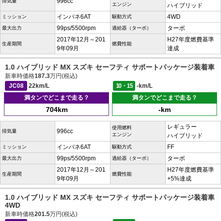
996cc
排気量
エンジン
ハイブリッド
インパネ6AT
4WD
ミッション
駆動方式
99ps/5500rpm
ターボ
最大出力
過給器（ターボ）
2017年12月～201
H27年度燃費基準
生産期間
燃費性能
9年09月
達成
1.0 ハイブリッド MX スズキ セーフティ サポートパッケージ装着車
新車時価格
187.3
万円(税込)
JC08
22km/L
10・15
-km/L
満タンでどこまで走る？
満タンでどこまで走る？
704km
-km
レギュラー
使用燃料
996cc
排気量
エンジン
ハイブリッド
インパネ6AT
FF
ミッション
駆動方式
99ps/5500rpm
ターボ
最大出力
過給器（ターボ）
2017年12月～201
H27年度燃費基準
生産期間
燃費性能
9年09月
+5%達成
1.0 ハイブリッド MX スズキ セーフティ サポートパッケージ装着車
4WD
新車時価格
201.5
万円(税込)