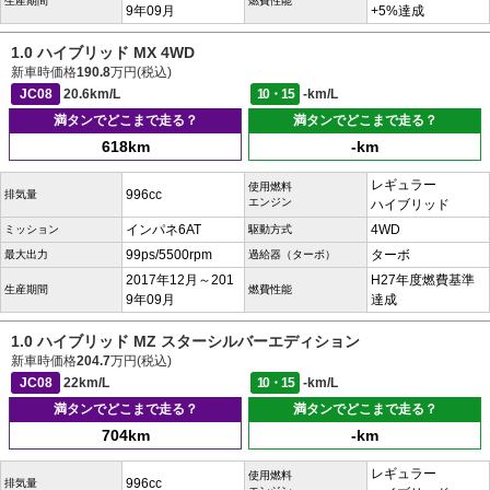
生産期間
燃費性能
9年09月
+5%達成
1.0 ハイブリッド MX 4WD
新車時価格
190.8
万円(税込)
JC08
20.6km/L
10・15
-km/L
満タンでどこまで走る？
満タンでどこまで走る？
618km
-km
レギュラー
使用燃料
996cc
排気量
エンジン
ハイブリッド
インパネ6AT
4WD
ミッション
駆動方式
99ps/5500rpm
ターボ
最大出力
過給器（ターボ）
2017年12月～201
H27年度燃費基準
生産期間
燃費性能
9年09月
達成
1.0 ハイブリッド MZ スターシルバーエディション
新車時価格
204.7
万円(税込)
JC08
22km/L
10・15
-km/L
満タンでどこまで走る？
満タンでどこまで走る？
704km
-km
レギュラー
使用燃料
996cc
排気量