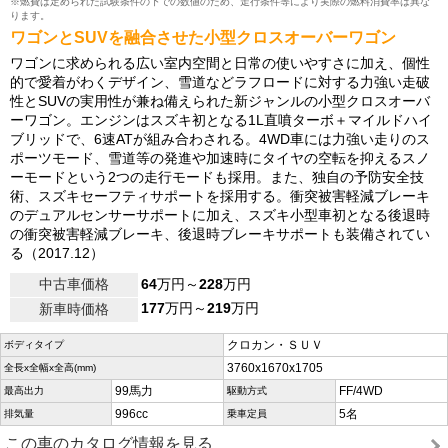
※燃費は定められた試験条件の下での数値のため、走行条件等により実際の燃料消費率は異な
ります。
ワゴンとSUVを融合させた小型クロスオーバーワゴン
ワゴンに求められる広い室内空間と日常の使いやすさに加え、個性
的で愛着がわくデザイン、雪道などラフロードに対する力強い走破
性とSUVの実用性が兼ね備えられた新ジャンルの小型クロスオーバ
ーワゴン。エンジンはスズキ初となる1L直噴ターボ＋マイルドハイ
ブリッドで、6速ATが組み合わされる。4WD車には力強い走りのス
ポーツモード、雪道等の発進や加速時にタイヤの空転を抑えるスノ
ーモードという2つの走行モードも採用。また、独自の予防安全技
術、スズキセーフティサポートを採用する。衝突被害軽減ブレーキ
のデュアルセンサーサポートに加え、スズキ小型車初となる後退時
の衝突被害軽減ブレーキ、後退時ブレーキサポートも装備されてい
る（2017.12）
中古車価格
64
万円～
228
万円
177
万円～
219
万円
新車時価格
クロカン・ＳＵＶ
ボディタイプ
3760x1670x1705
全長x全幅x全高(mm)
99馬力
FF/4WD
最高出力
駆動方式
996cc
5名
排気量
乗車定員
この車のカタログ情報を見る