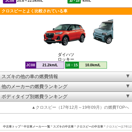
JC08
20.6～22.0km/L
10・15
-km/L
クロスビーとよく比較されている車
ダイハツ
ロッキー
JC08
21.2km/L
10・15
10.0km/L
スズキの他の車の燃費情報
他のメーカーの燃費ランキング
ボディタイプ別燃費ランキング
▲クロスビー（17年12月～19年09月）の燃費TOPへ
中古車トップ
中古車メーカー一覧
スズキの中古車
クロスビーの中古車
クロスビー(17年12