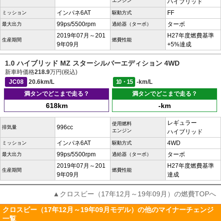
エンジン
ハイブリッド
インパネ6AT
FF
ミッション
駆動方式
99ps/5500rpm
ターボ
最大出力
過給器（ターボ）
2019年07月～201
H27年度燃費基準
生産期間
燃費性能
9年09月
+5%達成
1.0 ハイブリッド MZ スターシルバーエディション 4WD
新車時価格
218.9
万円(税込)
JC08
20.6km/L
10・15
-km/L
満タンでどこまで走る？
満タンでどこまで走る？
618km
-km
レギュラー
使用燃料
996cc
排気量
エンジン
ハイブリッド
インパネ6AT
4WD
ミッション
駆動方式
99ps/5500rpm
ターボ
最大出力
過給器（ターボ）
2019年07月～201
H27年度燃費基準
生産期間
燃費性能
9年09月
達成
▲クロスビー（17年12月～19年09月）の燃費TOPへ
クロスビー（17年12月～19年09月モデル）の他のマイナーチェンジ
一覧