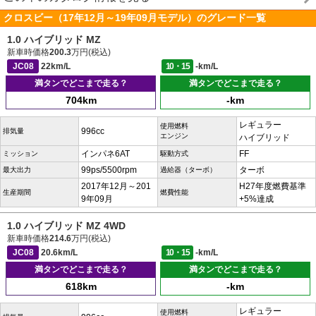
クロスビー（17年12月～19年09月モデル）のグレード一覧
1.0 ハイブリッド MZ
新車時価格
200.3
万円(税込)
JC08
22km/L
10・15
-km/L
満タンでどこまで走る？
満タンでどこまで走る？
704km
-km
レギュラー
使用燃料
996cc
排気量
エンジン
ハイブリッド
インパネ6AT
FF
ミッション
駆動方式
99ps/5500rpm
ターボ
最大出力
過給器（ターボ）
2017年12月～201
H27年度燃費基準
生産期間
燃費性能
9年09月
+5%達成
1.0 ハイブリッド MZ 4WD
新車時価格
214.6
万円(税込)
JC08
20.6km/L
10・15
-km/L
満タンでどこまで走る？
満タンでどこまで走る？
618km
-km
レギュラー
使用燃料