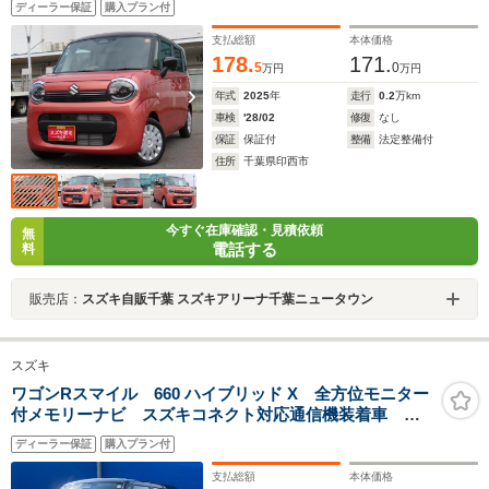
ディーラー保証
購入プラン付
支払総額
本体価格
178.
171.
5
0
万円
万円
年式
2025
年
走行
0.2
万km
車検
'28/02
修復
なし
保証
保証付
整備
法定整備付
住所
千葉県印西市
今すぐ在庫確認・見積依頼
無
電話する
料
販売店：
スズキ自販千葉 スズキアリーナ千葉ニュータウン
スズキ
ワゴンRスマイル 660 ハイブリッド X 全方位モニター
付メモリーナビ スズキコネクト対応通信機装着車 衝
突軽減S 後席両側ワンアクションパワースライドドア
ディーラー保証
購入プラン付
アダプティブクルーズ アイドリングストップ LEDヘ
ッドランプ・フォグランプ
支払総額
本体価格