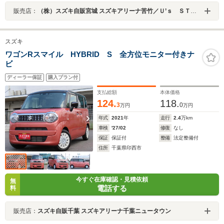
販売店：
（株）スズキ自販宮城 スズキアリーナ苦竹／Ｕ’ｓ ＳＴＡＴＩＯＮ苦竹
スズキ
ワゴンRスマイル HYBRID S 全方位モニター付きナ
ビ
ディーラー保証
購入プラン付
支払総額
本体価格
124.
118.
3
0
万円
万円
年式
2021
年
走行
2.4
万km
車検
'27/02
修復
なし
保証
保証付
整備
法定整備付
住所
千葉県印西市
今すぐ在庫確認・見積依頼
無
電話する
料
販売店：
スズキ自販千葉 スズキアリーナ千葉ニュータウン