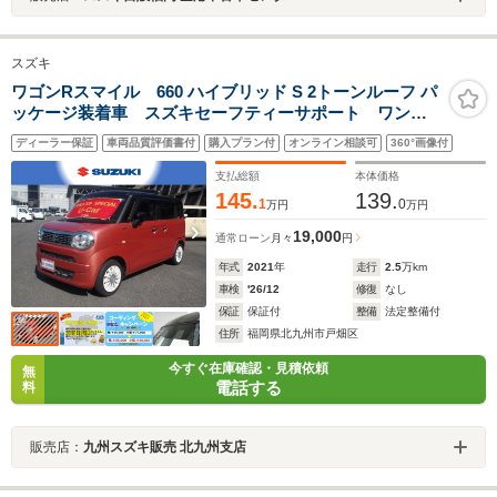
スズキ
ワゴンRスマイル 660 ハイブリッド S 2トーンルーフ パ
ッケージ装着車 スズキセーフティーサポート ワンオ
ーナー 純正ナビ 前後ドライブレコーダー 両側電動
ディーラー保証
車両品質評価書付
購入プラン付
オンライン相談可
360°画像付
式スライドドア シートヒーター オートエアコン プ
ッシュスタート 1年保証付
支払総額
本体価格
145.
139.
1
0
万円
万円
19,000
通常ローン
月々
円
年式
2021
年
走行
2.5
万km
車検
'26/12
修復
なし
保証
保証付
整備
法定整備付
住所
福岡県北九州市戸畑区
今すぐ在庫確認・見積依頼
無
電話する
料
販売店：
九州スズキ販売 北九州支店