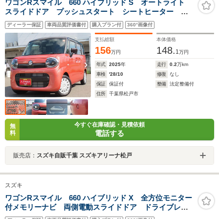
ワゴンRスマイル 660 ハイブリッド S オートライト
スライドドア プッシュスタート シートヒーター オ
ートエアコン 禁煙車 スズキセーフティーサポート
ディーラー保証
車両品質評価書付
購入プラン付
360°画像付
ワンオーナー 衝突被害軽減システム アイドリングス
トップ 横滑り防止機能 衝突安全ボデ
支払総額
本体価格
156
148.
1
万円
万円
年式
2025
年
走行
0.2
万km
車検
'28/10
修復
なし
保証
保証付
整備
法定整備付
住所
千葉県松戸市
今すぐ在庫確認・見積依頼
無
電話する
料
販売店：
スズキ自販千葉 スズキアリーナ松戸
スズキ
ワゴンRスマイル 660 ハイブリッド X 全方位モニター
付メモリーナビ 両側電動スライドドア ドライブレコ
ーダー ETC LEDヘッドランプ キーレスプッシュス