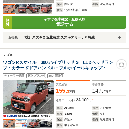
保証
保証付
整備
法定整備付
住所
北海道札幌市東区
今すぐ在庫確認・見積依頼
無
電話する
料
販売店：
（株）スズキ自販北海道 スズキアリーナ札幌東
スズキ
ワゴンRスマイル 660 ハイブリッド S LEDヘッドラン
プ・カラードドアハンドル・フルホイールキャップ・左
側電動スライドドア・UVカットガラス・アダプティブク
ディーラー保証
購入プラン付
360°画像付
ルーズコントロール・電動パーキングブレーキ・USB電
源ソケット
支払総額
本体価格
155.
147.
3
4
万円
万円
24,100
通常ローン
月々
円
年式
2025
年
走行
0.3
万km
車検
'28/06
修復
なし
保証
保証付
整備
法定整備付
住所
東京都府中市