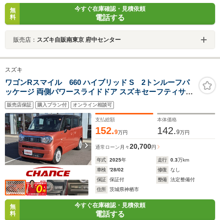
今すぐ在庫確認・見積依頼
無
電話する
料
販売店：
スズキ自販南東京 府中センター
スズキ
ワゴンRスマイル 660 ハイブリッド S 2トンルーフパ
ッケージ 両側パワースライドドア スズキセーフティサポ
ート 全方位カメラパッケージ シートヒーター コーナーセ
販売店保証
購入プラン付
オンライン相談可
ンサー 衝突軽減ブレーキ レーンアシスト 電動格納ミラー
支払総額
本体価格
152.
142.
9
9
万円
万円
20,700
通常ローン
月々
円
年式
2025
年
走行
0.3
万km
車検
'28/02
修復
なし
保証
保証付
整備
法定整備付
住所
茨城県神栖市
今すぐ在庫確認・見積依頼
無
電話する
料