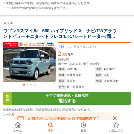
└高速道路:18.9～
└高速道路:20.2～
└高速道路:
※車検は納車時の車検、法定整備は納車時の法定整備となります。
23.4km/L
25.2km/L
21.5km/L
リース期間中の契約内容は詳細画面を参照下さい。
排気量
658cc
657～658cc
658cc
スズキ
駆動方式
FF、4WD
FF、4WD
FF、4WD
ワゴンRスマイル 660 ハイブリッド X ナビ/TV/アラウ
ンドビューモニター/ドラレコ/ETC/シートヒーター/両側
パワースライドドア/スマートキー/ハイブリッド車
月額（
72
ヵ月リースの場合）
2.
08
万円
頭金
0
円
ボーナス払い
4.40
万円（年
2
回）
年式
2021
年
走行
4.6
万km
車検
車検整備付
修復
あり
保証
保証付
整備
法定整備付
住所
富山県高岡市
今すぐ在庫確認・見積依頼
無
電話する
料
※車検は納車時の車検、法定整備は納車時の法定整備となります。
リース期間中の契約内容は詳細画面を参照下さい。
※
人気のクルマは平均1ヶ月で掲載終了
在庫が無くなる前にお問い合わせください
ホーム
検索
履歴
お気に入り