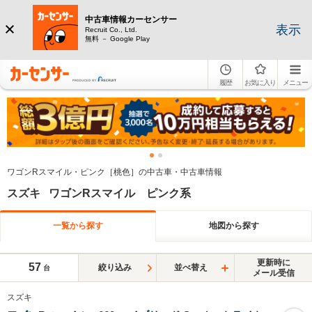
中古車情報カーセンサー
表示
Recruit Co., Ltd.
無料 － Google Play
履歴
お気に入り
メニュー
ワゴンRスマイル・ピンク［桃色］の中古車・中古車情報
スズキ ワゴンRスマイル ピンク系
一覧から探す
地図から探す
更新時に
57
絞り込み
並べ替え
台
メール受信
スズキ