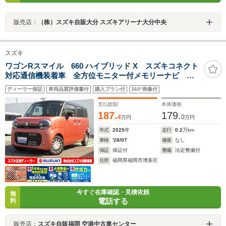
販売店：
（株）スズキ自販大分 スズキアリーナ大分中央
スズキ
ワゴンRスマイル 660 ハイブリッド X スズキコネクト
対応通信機装着車 全方位モニター付メモリーナビ 後
席両側ワンアクションパワースライドドア アイドリン
ディーラー保証
車両品質評価書付
購入プラン付
360°画像付
グストップ スマートキーレス
支払総額
本体価格
187.
179.
4
0
万円
万円
年式
2025
年
走行
0.2
万km
車検
'28/07
修復
なし
保証
保証付
整備
法定整備付
住所
福岡県福岡市博多区
今すぐ在庫確認・見積依頼
無
電話する
料
販売店：
スズキ自販福岡 空港中古車センター