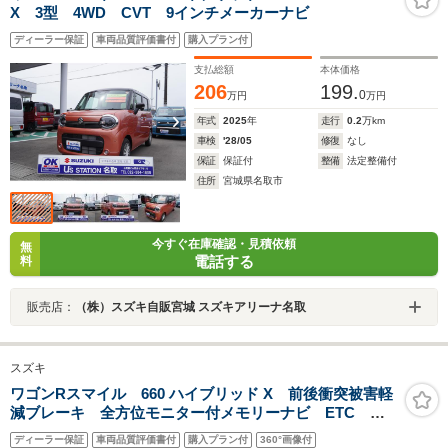
X 3型 4WD CVT 9インチメーカーナビ
ディーラー保証
車両品質評価書付
購入プラン付
支払総額
本体価格
206
199.
0
万円
万円
年式
2025
年
走行
0.2
万km
車検
'28/05
修復
なし
保証
保証付
整備
法定整備付
住所
宮城県名取市
今すぐ在庫確認・見積依頼
無
電話する
料
販売店：
（株）スズキ自販宮城 スズキアリーナ名取
スズキ
ワゴンRスマイル 660 ハイブリッド X 前後衝突被害軽
減ブレーキ 全方位モニター付メモリーナビ ETC ド
ライブレコーダー アダプティブクルーズコントロー
ディーラー保証
車両品質評価書付
購入プラン付
360°画像付