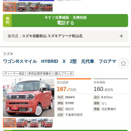
今すぐ在庫確認・見積依頼
無
電話する
料
販売店：
スズキ自販松山 スズキアリーナ松山北
スズキ
ワゴンRスマイル HYBRID X 2型 元代車 フロアマ
ディーラー保証
車両品質評価書付
購入プラン付
支払総額
本体価格
167.
160.
7
0
万円
万円
年式
2024
年
走行
0.2
万km
車検
'27/05
修復
なし
保証
保証付
整備
法定整備付
住所
千葉県印西市