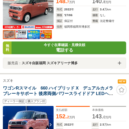
148.
140.
7
8
万円
万円
年式
2022
年
走行
3.4
万km
車検
'27/06
修復
なし
保証
保証付
整備
法定整備付
住所
福岡県福岡市博多区
今すぐ在庫確認・見積依頼
無
電話する
料
販売店：
スズキ自販福岡 スズキアリーナ博多
スズキ
NEW
ワゴンRスマイル 660 ハイブリッド X デュアルカメラ
ブレーキサポート 後席両側パワースライドドア LEDヘッ
ドランプ アダプティブクルーズコントロール USBソケッ
ディーラー保証
購入プラン付
ト ブラウン2トーン
支払総額
本体価格
152.
143.
2
0
万円
万円
年式
2022
年
走行
2.5
万km