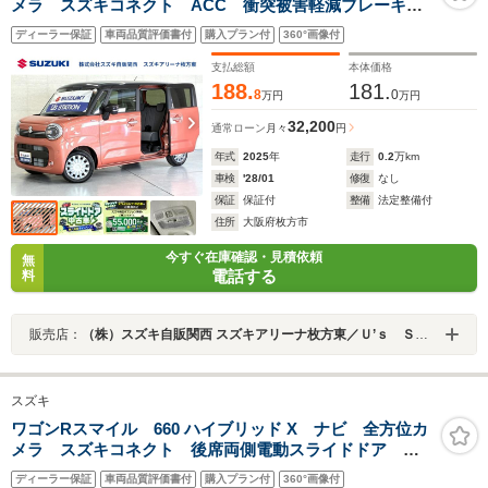
メラ スズキコネクト ACC 衝突被害軽減ブレーキ
パーキングセンサー LEDヘッドランプ ハイビームア
ディーラー保証
車両品質評価書付
購入プラン付
360°画像付
シスト 後席両側電動スライドドア シートヒーター
サイド・カーテンエアバック
支払総額
本体価格
188.
181.
8
0
万円
万円
32,200
通常ローン
月々
円
年式
2025
年
走行
0.2
万km
車検
'28/01
修復
なし
保証
保証付
整備
法定整備付
住所
大阪府枚方市
今すぐ在庫確認・見積依頼
無
電話する
料
販売店：
（株）スズキ自販関西 スズキアリーナ枚方東／Ｕ’ｓ ＳＴＡＴＩＯＮ枚方
スズキ
ワゴンRスマイル 660 ハイブリッド X ナビ 全方位カ
メラ スズキコネクト 後席両側電動スライドドア
ACC 電動パーキングブレーキ 衝突被害軽減B ハイ
ディーラー保証
車両品質評価書付
購入プラン付
360°画像付