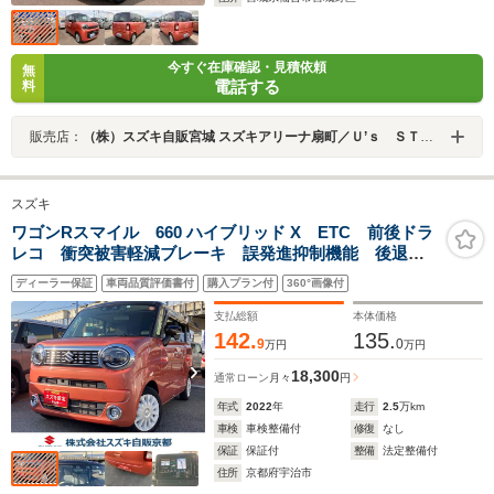
今すぐ在庫確認・見積依頼
無
電話する
料
販売店：
（株）スズキ自販宮城 スズキアリーナ扇町／Ｕ’ｓ ＳＴＡＴＩＯＮ扇町
スズキ
ワゴンRスマイル 660 ハイブリッド X ETC 前後ドラ
レコ 衝突被害軽減ブレーキ 誤発進抑制機能 後退時
ブレーキサポート アダプティブクルーズコントロール
ディーラー保証
車両品質評価書付
購入プラン付
360°画像付
支払総額
本体価格
142.
135.
9
0
万円
万円
18,300
通常ローン
月々
円
年式
2022
年
走行
2.5
万km
車検
車検整備付
修復
なし
保証
保証付
整備
法定整備付
住所
京都府宇治市