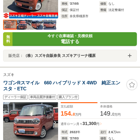
車検
'27/05
修復
なし
保証
保証付
整備
法定整備付
住所
奈良県橿原市
今すぐ在庫確認・見積依頼
無
電話する
料
販売店：
（株）スズキ自販奈良 スズキアリーナ橿原
スズキ
ワゴンRスマイル 660 ハイブリッド X 4WD 純正エン
スタ・ETC
ディーラー保証
車両品質評価書付
購入プラン付
支払総額
本体価格
154.
149.
8
0
万円
万円
31,300
通常ローン
月々
円
年式
2022
年
走行
2.6
万km
車検
'27/03
修復
なし