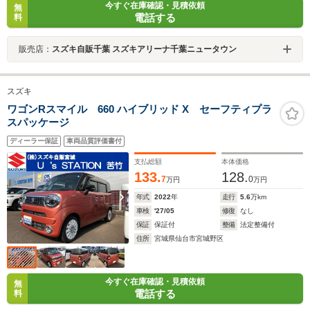
今すぐ在庫確認・見積依頼
無
電話する
料
販売店：
スズキ自販千葉 スズキアリーナ千葉ニュータウン
スズキ
ワゴンRスマイル 660 ハイブリッド X セーフティプラ
スパッケージ
ディーラー保証
車両品質評価書付
支払総額
本体価格
133.
128.
7
0
万円
万円
年式
2022
年
走行
5.6
万km
車検
'27/05
修復
なし
保証
保証付
整備
法定整備付
住所
宮城県仙台市宮城野区
今すぐ在庫確認・見積依頼
無
電話する
料