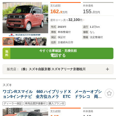
ル 両側電動スライドドア ヘッドアップディスプレ
イ シートヒーター
支払総額
本体価格
162.
155.
9
0
万円
万円
32,100
通常ローン
月々
円
年式
2023
年
走行
1.2
万km
車検
車検整備付
修復
なし
保証
保証付
整備
法定整備付
住所
京都府向日市
今すぐ在庫確認・見積依頼
無
電話する
料
販売店：
（株）スズキ自販京都 スズキアリーナ京都桂川
スズキ
ワゴンRスマイル 660 ハイブリッド X メーカーオプシ
ョン9インチナビ 全方位カメラ ETC ドラレコ 両側
電動スライドドア
ディーラー保証
車両品質評価書付
購入プラン付
支払総額
本体価格