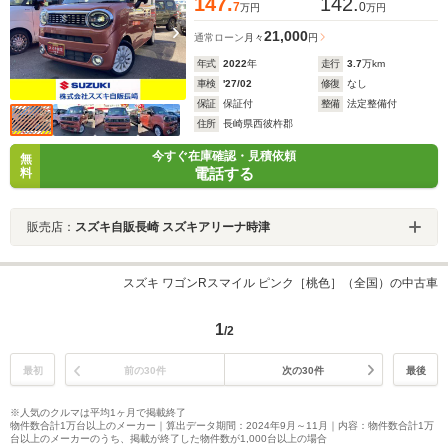
147.
142.
7
0
万円
万円
21,000
通常ローン
月々
円
年式
2022
年
走行
3.7
万km
車検
'27/02
修復
なし
保証
保証付
整備
法定整備付
住所
長崎県西彼杵郡
今すぐ在庫確認・見積依頼
無
電話する
料
販売店：
スズキ自販長崎 スズキアリーナ時津
スズキ ワゴンRスマイル ピンク［桃色］（全国）の中古車
1
/2
最初
前の30件
次の30件
最後
※人気のクルマは平均1ヶ月で掲載終了
物件数合計1万台以上のメーカー｜算出データ期間：2024年9月～11月｜内容：物件数合計1万
台以上のメーカーのうち、掲載が終了した物件数が1,000台以上の場合