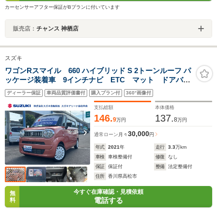
カーセンサーアフター保証がBプランに付いています
販売店：
チャンス 神栖店
スズキ
ワゴンRスマイル 660 ハイブリッド S 2トーンルーフ パ
ッケージ装着車 9インチナビ ETC マット ドアバイ
ザー 全方位モニター 両側電動スライドドア ACC
ディーラー保証
車両品質評価書付
購入プラン付
360°画像付
USB電源ソケット(TypeーA) 運転席シートヒーター キ
ーレスプッシュスタート リヤパーキングセンサー
支払総額
本体価格
146.
137.
9
8
万円
万円
30,000
通常ローン
月々
円
年式
2021
年
走行
3.3
万km
車検
車検整備付
修復
なし
保証
保証付
整備
法定整備付
住所
香川県高松市
今すぐ在庫確認・見積依頼
無
電話する
料