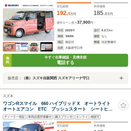
ビームアシスト LEDヘッドランプ パーキングセンサ
ー サイド・カーテンエアバック
支払総額
本体価格
192.
185.
5
0
万円
万円
37,900
通常ローン
月々
円
年式
2025
年
走行
0.3
万km
車検
'28/06
修復
なし
保証
保証付
整備
法定整備付
住所
大阪府守口市
今すぐ在庫確認・見積依頼
無
電話する
料
販売店：
（株）スズキ自販関西 スズキアリーナ守口
スズキ
ワゴンRスマイル 660 ハイブリッド X オートライト
オートエアコン ETC プッシュスタート シートヒー
ター USBソケット 衝突被害軽減システム アイドリ
ディーラー保証
車両品質評価書付
購入プラン付
オンライン相談可
ングストップ 横滑り防止機能 衝突安全ボディ 盗難
防止システム 取扱説明書
支払総額
本体価格