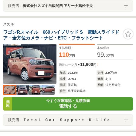
販売店：
株式会社スズキ自販関西 アリーナ高松中央
スズキ
ワゴンRスマイル 660 ハイブリッド S 電動スライドド
ア・全方位カメラ・ナビ・ETC・フラットシート
支払総額
本体価格
110
99.
0
万円
万円
11,600
通常ローン
月々
円
年式
2023
年
走行
2.0
万km
車検
'27/11
修復
あり
保証
保証無
整備
法定整備付
住所
兵庫県姫路市
今すぐ在庫確認・見積依頼
無
電話する
料
販売店：
Ｔｏｔａｌ Ｃａｒ Ｓｕｐｐｏｒｔ Ｋ－Ｌｉｆｅ