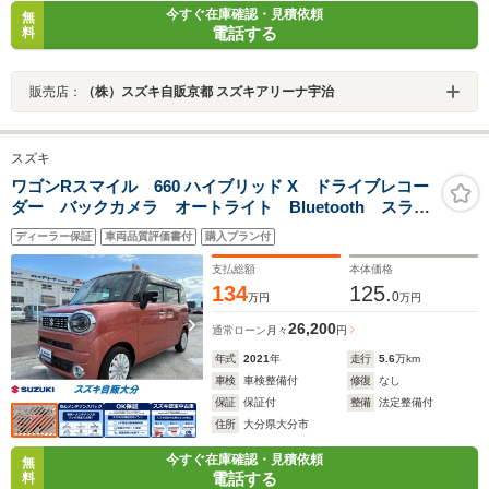
今すぐ在庫確認・見積依頼
無
電話する
料
販売店：
（株）スズキ自販京都 スズキアリーナ宇治
スズキ
ワゴンRスマイル 660 ハイブリッド X ドライブレコー
ダー バックカメラ オートライト Bluetooth スライ
ドドア 純正ナビ プッシュスタート シートヒータ
ディーラー保証
車両品質評価書付
購入プラン付
ー オートエアコン ETC スズキセーフティーサポー
ト アイドリングストップ
支払総額
本体価格
134
125.
0
万円
万円
26,200
通常ローン
月々
円
年式
2021
年
走行
5.6
万km
車検
車検整備付
修復
なし
保証
保証付
整備
法定整備付
住所
大分県大分市
今すぐ在庫確認・見積依頼
無
電話する
料