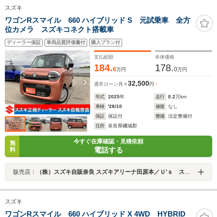
スズキ
ワゴンRスマイル 660 ハイブリッド S 元試乗車 全方
位カメラ スズキコネクト搭載車
ディーラー保証
車両品質評価書付
購入プラン付
支払総額
本体価格
184.
178.
6
0
万円
万円
32,500
通常ローン
月々
円
年式
2025
年
走行
0.2
万km
車検
'28/10
修復
なし
保証
保証付
整備
法定整備付
住所
奈良県磯城郡
今すぐ在庫確認・見積依頼
無
電話する
料
販売店：
（株）スズキ自販奈良 スズキアリーナ田原本／Ｕ’ｓ ステーション田原本
スズキ
ワゴンRスマイル 660 ハイブリッド X 4WD HYBRID