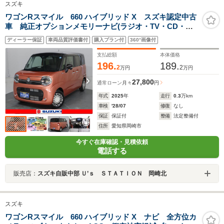
スズキ
ワゴンRスマイル 660 ハイブリッド X スズキ認定中古
車 純正オプションメモリーナビ(ラジオ・TV・CD・
DVD・Bluetooth・USB) 全方位カメラ 前後ブレーキ
ディーラー保証
車両品質評価書付
購入プラン付
360°画像付
サポート LEDオートヘッドライト 後席両側電動スラ
イドドア リモート格納ミラー マット
支払総額
本体価格
196.
189.
2
2
万円
万円
27,800
通常ローン
月々
円
年式
2025
年
走行
0.3
万km
車検
'28/07
修復
なし
保証
保証付
整備
法定整備付
住所
愛知県岡崎市
今すぐ在庫確認・見積依頼
電話する
販売店：
スズキ自販中部 Ｕ’ｓ ＳＴＡＴＩＯＮ 岡崎北
スズキ
ワゴンRスマイル 660 ハイブリッド X ナビ 全方位カ