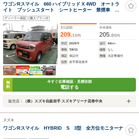
ワゴンRスマイル 660 ハイブリッド X 4WD オートラ
イト プッシュスタート シートヒーター 禁煙車 ス
ズキセーフティーサポート ワンオーナー 4WD アイ
ディーラー保証
購入プラン付
ドリングストップ 横滑り防止機能 盗難防止システム
支払総額
本体価格
209.
205.
1
0
万円
万円
年式
2025
年
走行
44
km
車検
'28/11
修復
なし
保証
保証付
整備
法定整備付
住所
岩手県花巻市
今すぐ在庫確認・見積依頼
無
電話する
料
販売店：
（株）スズキ自販岩手 スズキアリーナ花巻中央
スズキ
ワゴンRスマイル HYBRID S 3型 全方位モニターナ