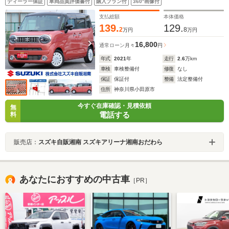
ディーラー保証
車両品質評価書付
購入プラン付
360°画像付
タート オーディオスイッチ パーソナルテーブル マ
イルドハイブリッド
支払総額
本体価格
139.
129.
2
8
万円
万円
16,800
通常ローン
月々
円
年式
2021
年
走行
2.6
万km
車検
車検整備付
修復
なし
保証
保証付
整備
法定整備付
住所
神奈川県小田原市
今すぐ在庫確認・見積依頼
無
電話する
料
販売店：
スズキ自販湘南 スズキアリーナ湘南おだわら
あなたにおすすめの中古車
［PR］