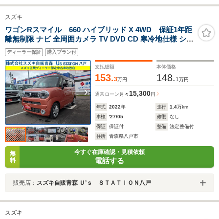
スズキ
ワゴンRスマイル 660 ハイブリッド X 4WD 保証1年距
離無制限 ナビ 全周囲カメラ TV DVD CD 寒冷地仕様 シー
トヒーター 衝突被害軽減ブレーキ 障害物センサー
ディーラー保証
購入プラン付
支払総額
本体価格
153.
148.
3
1
万円
万円
15,300
通常ローン
月々
円
年式
2022
年
走行
1.4
万km
車検
'27/05
修復
なし
保証
保証付
整備
法定整備付
住所
青森県八戸市
今すぐ在庫確認・見積依頼
無
電話する
料
販売店：
スズキ自販青森 Ｕ’ｓ ＳＴＡＴＩＯＮ八戸
スズキ