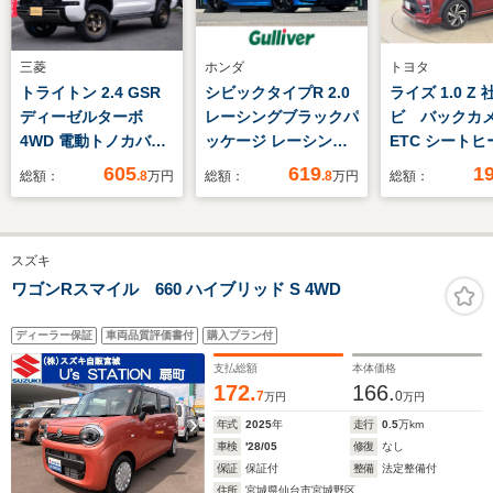
三菱
ホンダ
トヨタ
トライトン 2.4 GSR
シビックタイプR 2.0
ライズ 1.0 Z
ディーゼルターボ
レーシングブラックパ
ビ バック
4WD 電動トノカバ
ッケージ レーシング
ETC シート
ー マイスターS1V
ブラックパッケージ
605
619
1
総額：
.8
万円
総額：
.8
万円
総額：
SUV17インチ グラ
純正ナビ9型
ントレックRT リフ
Android Auto フ
トアップ
ルセグTV ACC レ
スズキ
ーンキープアシスト
レーダークルーズコン
ワゴンRスマイル 660 ハイブリッド S 4WD
トロール パワーシー
ト 純正ビルトイン
ディーラー保証
車両品質評価書付
購入プラン付
ETC2.0
支払総額
本体価格
172.
166.
7
0
万円
万円
年式
2025
年
走行
0.5
万km
車検
'28/05
修復
なし
保証
保証付
整備
法定整備付
住所
宮城県仙台市宮城野区