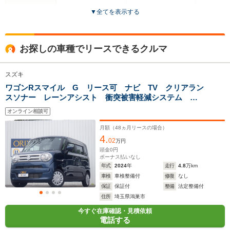
▼
全てを表示する
ドア数
5ドア
5ドア
5ドア
全高
全高
全高
お探しの車種でリースできるクルマ
1.66m～1.68m
1.79m～1.8m
1.79
スズキ
ワゴンRスマイル G リース可 ナビ TV クリアラン
全幅
全幅
全
サイズ
スソナー レーンアシスト 衝突被害軽減システム キ
1.48m
1.48m
1.
全長
全長
(全長x全幅x全高)
ーレスエントリー 電動格納ミラー ベンチシート
3.4m
3.4m
3
オンライン相談可
CVT 盗難防止システム ABS ESC CD Bluetooth
月額（
48
ヵ月リースの場合）
4.
02
万円
ホイールベース
ホイールベース
ホイー
頭金
0
円
-m
-m
ボーナス払いなし
年式
2024
年
走行
4.8
万km
車検
車検整備付
修復
なし
18.2～22.9km/L
19.8～25.1km/L
19.9～21.
保証
保証付
整備
法定整備付
└市街地:15.3～
└市街地:17.5～
└市街地:1
住所
埼玉県鴻巣市
20.5km/L
23.1km/L
19.4km/L
WLTCモード
今すぐ在庫確認・見積依頼
└郊外:19.6～
└郊外:21.0～
└郊外:20.
燃費
電話する
24.2km/L
26.5km/L
22.1km/L