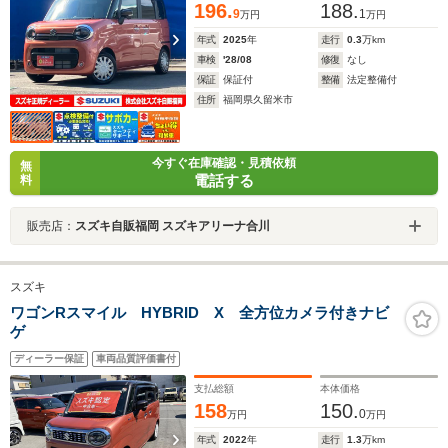
196.
188.
9
1
万円
万円
年式
2025
年
走行
0.3
万km
車検
'28/08
修復
なし
保証
保証付
整備
法定整備付
住所
福岡県久留米市
今すぐ在庫確認・見積依頼
無
電話する
料
販売店：
スズキ自販福岡 スズキアリーナ合川
スズキ
ワゴンRスマイル HYBRID X 全方位カメラ付きナビ
ゲ
ディーラー保証
車両品質評価書付
支払総額
本体価格
158
150.
0
万円
万円
年式
2022
年
走行
1.3
万km