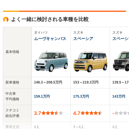
よく一緒に検討される車種を比較
ダイハツ
スズキ
スズキ
ムーヴキャンバス
スペーシア
スペーシ
基本情報
新車価格
146.3～208.5万円
153～219.3万円
139.5～1
中古車
159.1万円
175.3万円
143万円
平均価格
クチコミ
3.7
4.7
-
総合評価
乗車定員
4人
3～4人
4人