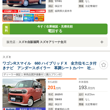
車検
'27/01
修復
なし
保証
保証付
整備
法定整備付
住所
福岡県久留米市
今すぐ在庫確認・見積依頼
無
電話する
料
販売店：
スズキ自販福岡 スズキアリーナ合川
スズキ
ワゴンRスマイル 660 ハイブリッド X 全方位モニタ付
きナビ アンダースポイラー 革調シートカバー 社用
車アップ 後席両側電動スライドドア スズキセーフテ
ディーラー保証
車両品質評価書付
購入プラン付
ィーサポート 盗難防止システム 衝突安全ボディ 電
動パーキングブレーキ
支払総額
本体価格
201
193.
0
万円
万円
年式
2025
年
走行
0.2
万km
車検
'28/03
修復
なし
保証
保証付
整備
法定整備付
住所
愛媛県松山市