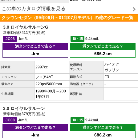
この車のカタログ情報を見る
クラウンセダン（99年09月～01年07月モデル）の他のグレード一覧
3.0 ロイヤルサルーンG
新車時価格
411
万円(税抜)
JC08
-km/L
10・15
9.4km/L
満タンでどこまで走る？
満タンでどこまで走る？
-km
686.2km
ハイオク
使用燃料
2997cc
排気量
エンジン
ガソリン
フロア4AT
FR
ミッション
駆動方式
220ps/5600rpm
-
最大出力
過給器（ターボ）
1999年09月～200
-
生産期間
燃費性能
1年07月
3.0 ロイヤルサルーン
新車時価格
379
万円(税抜)
JC08
-km/L
10・15
9.4km/L
満タンでどこまで走る？
満タンでどこまで走る？
-km
686.2km