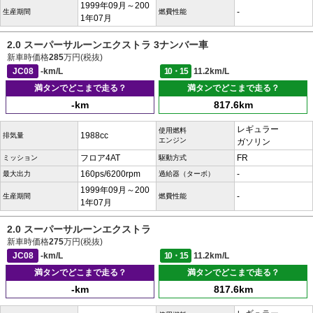
1999年09月～200
-
生産期間
燃費性能
1年07月
2.0 スーパーサルーンエクストラ 3ナンバー車
新車時価格
285
万円(税抜)
JC08
-km/L
10・15
11.2km/L
満タンでどこまで走る？
満タンでどこまで走る？
-km
817.6km
レギュラー
使用燃料
1988cc
排気量
エンジン
ガソリン
フロア4AT
FR
ミッション
駆動方式
160ps/6200rpm
-
最大出力
過給器（ターボ）
1999年09月～200
-
生産期間
燃費性能
1年07月
2.0 スーパーサルーンエクストラ
新車時価格
275
万円(税抜)
JC08
-km/L
10・15
11.2km/L
満タンでどこまで走る？
満タンでどこまで走る？
-km
817.6km