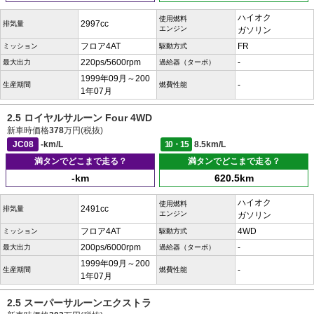
ハイオク
使用燃料
2997cc
排気量
エンジン
ガソリン
フロア4AT
FR
ミッション
駆動方式
220ps/5600rpm
-
最大出力
過給器（ターボ）
1999年09月～200
-
生産期間
燃費性能
1年07月
2.5 ロイヤルサルーン Four 4WD
新車時価格
378
万円(税抜)
JC08
-km/L
10・15
8.5km/L
満タンでどこまで走る？
満タンでどこまで走る？
-km
620.5km
ハイオク
使用燃料
2491cc
排気量
エンジン
ガソリン
フロア4AT
4WD
ミッション
駆動方式
200ps/6000rpm
-
最大出力
過給器（ターボ）
1999年09月～200
-
生産期間
燃費性能
1年07月
2.5 スーパーサルーンエクストラ