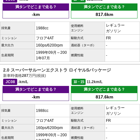
満タンでどこまで走る？
満タンでどこまで走る？
-km
817.6km
レギュラー
使用燃料
1988cc
排気量
エンジン
ガソリン
フロア4AT
FR
ミッション
駆動方式
160ps/6200rpm
-
最大出力
過給器（ターボ）
1999年09月～200
-
生産期間
燃費性能
1年07月
2.0 スーパーサルーンエクストラ ロイヤルSパッケージ
新車時価格
287
万円(税抜)
JC08
-km/L
10・15
11.2km/L
満タンでどこまで走る？
満タンでどこまで走る？
-km
817.6km
レギュラー
使用燃料
1988cc
排気量
エンジン
ガソリン
フロア4AT
FR
ミッション
駆動方式
160ps/6200rpm
-
最大出力
過給器（ターボ）
1999年09月～200
-
生産期間
燃費性能