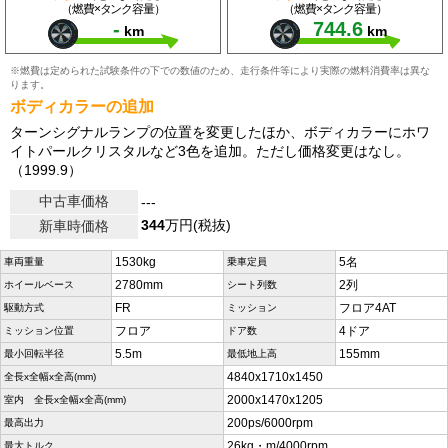
（燃費×タンク容量）
（燃費×タンク容量）
-
744.6
km
km
※燃費は定められた試験条件の下での数値のため、走行条件等により実際の燃料消費率は異な
ります。
ボディカラーの追加
ターンシグナルランプの位置を変更したほか、ボディカラーにホワ
イトパールクリスタルなど3色を追加。ただし価格変更はなし。
（1999.9）
中古車価格
---
344
万円(税抜)
新車時価格
1530kg
5名
車両重量
乗車定員
2780mm
2列
ホイールベース
シート列数
FR
フロア4AT
駆動方式
ミッション
フロア
4ドア
ミッション位置
ドア数
5.5m
155mm
最小回転半径
最低地上高
4840x1710x1450
全長x全幅x全高(mm)
2000x1470x1205
室内 全長x全幅x全高(mm)
200ps/6000rpm
最高出力
26kg・m/4000rpm
最大トルク