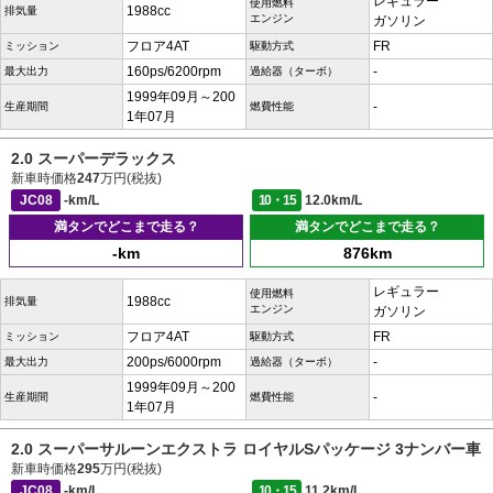
レギュラー
使用燃料
1988cc
排気量
エンジン
ガソリン
フロア4AT
FR
ミッション
駆動方式
160ps/6200rpm
-
最大出力
過給器（ターボ）
1999年09月～200
-
生産期間
燃費性能
1年07月
2.0 スーパーデラックス
新車時価格
247
万円(税抜)
JC08
-km/L
10・15
12.0km/L
満タンでどこまで走る？
満タンでどこまで走る？
-km
876km
レギュラー
使用燃料
1988cc
排気量
エンジン
ガソリン
フロア4AT
FR
ミッション
駆動方式
200ps/6000rpm
-
最大出力
過給器（ターボ）
1999年09月～200
-
生産期間
燃費性能
1年07月
2.0 スーパーサルーンエクストラ ロイヤルSパッケージ 3ナンバー車
新車時価格
295
万円(税抜)
JC08
-km/L
10・15
11.2km/L