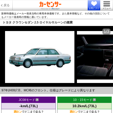
戻る
お気に入り
メニュー
新車時価格はメーカー発表当時の車両本体価格です。また基本情報など、その他の項目について
もメーカー発表時の情報に基いています。
トヨタ クラウンセダン 2.5 ロイヤルサルーンの燃費
1/3
97年(H09)7月、MC時のフロント。仕様はグレードにより異なります
JC08モード
10・15モード
-km/L(73L)
10.2km/L(73L)
満タン
でどこまで走る？
満タン
でどこまで走る？