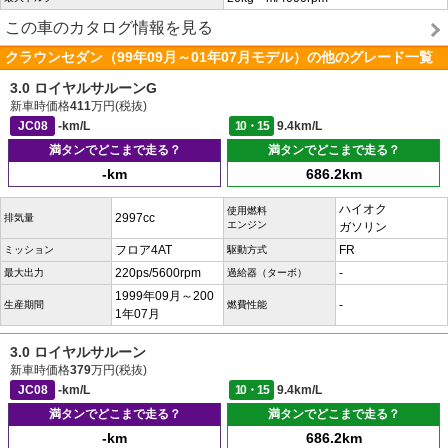
この車のカタログ情報を見る
クラウンセダン（99年09月～01年07月モデル）の他のグレード一覧
3.0 ロイヤルサルーンG
新車時価格
411
万円(税抜)
JC08
-km/L
10・15
9.4km/L
満タンでどこまで走る？
満タンでどこまで走る？
-km
686.2km
ハイオク
使用燃料
2997cc
排気量
エンジン
ガソリン
フロア4AT
FR
ミッション
駆動方式
220ps/5600rpm
-
最大出力
過給器（ターボ）
1999年09月～200
-
生産期間
燃費性能
1年07月
3.0 ロイヤルサルーン
新車時価格
379
万円(税抜)
JC08
-km/L
10・15
9.4km/L
満タンでどこまで走る？
満タンでどこまで走る？
-km
686.2km