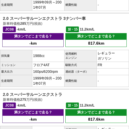
1999年09月～200
-
生産期間
燃費性能
1年07月
2.0 スーパーサルーンエクストラ 3ナンバー車
新車時価格
285
万円(税抜)
JC08
-km/L
10・15
11.2km/L
満タンでどこまで走る？
満タンでどこまで走る？
-km
817.6km
レギュラー
使用燃料
1988cc
排気量
エンジン
ガソリン
フロア4AT
FR
ミッション
駆動方式
160ps/6200rpm
-
最大出力
過給器（ターボ）
1999年09月～200
-
生産期間
燃費性能
1年07月
2.0 スーパーサルーンエクストラ
新車時価格
275
万円(税抜)
JC08
-km/L
10・15
11.2km/L
満タンでどこまで走る？
満タンでどこまで走る？
-km
817.6km