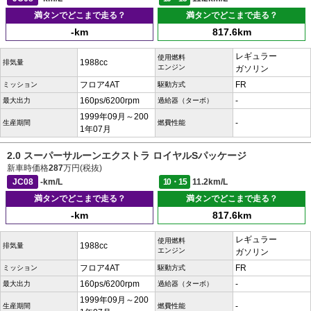
満タンでどこまで走る？
満タンでどこまで走る？
-km
817.6km
レギュラー
使用燃料
1988cc
排気量
エンジン
ガソリン
フロア4AT
FR
ミッション
駆動方式
160ps/6200rpm
-
最大出力
過給器（ターボ）
1999年09月～200
-
生産期間
燃費性能
1年07月
2.0 スーパーサルーンエクストラ ロイヤルSパッケージ
新車時価格
287
万円(税抜)
JC08
-km/L
10・15
11.2km/L
満タンでどこまで走る？
満タンでどこまで走る？
-km
817.6km
レギュラー
使用燃料
1988cc
排気量
エンジン
ガソリン
フロア4AT
FR
ミッション
駆動方式
160ps/6200rpm
-
最大出力
過給器（ターボ）
1999年09月～200
-
生産期間
燃費性能