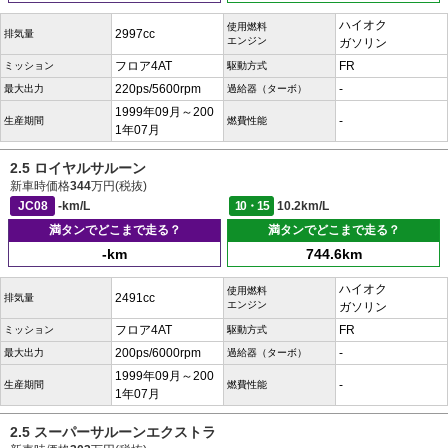
ハイオク
使用燃料
2997cc
排気量
エンジン
ガソリン
フロア4AT
FR
ミッション
駆動方式
220ps/5600rpm
-
最大出力
過給器（ターボ）
1999年09月～200
-
生産期間
燃費性能
1年07月
2.5 ロイヤルサルーン
新車時価格
344
万円(税抜)
JC08
-km/L
10・15
10.2km/L
満タンでどこまで走る？
満タンでどこまで走る？
-km
744.6km
ハイオク
使用燃料
2491cc
排気量
エンジン
ガソリン
フロア4AT
FR
ミッション
駆動方式
200ps/6000rpm
-
最大出力
過給器（ターボ）
1999年09月～200
-
生産期間
燃費性能
1年07月
2.5 スーパーサルーンエクストラ