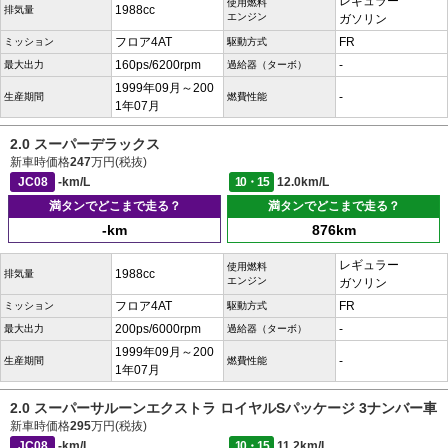
レギュラー
使用燃料
1988cc
排気量
エンジン
ガソリン
フロア4AT
FR
ミッション
駆動方式
160ps/6200rpm
-
最大出力
過給器（ターボ）
1999年09月～200
-
生産期間
燃費性能
1年07月
2.0 スーパーデラックス
新車時価格
247
万円(税抜)
JC08
-km/L
10・15
12.0km/L
満タンでどこまで走る？
満タンでどこまで走る？
-km
876km
レギュラー
使用燃料
1988cc
排気量
エンジン
ガソリン
フロア4AT
FR
ミッション
駆動方式
200ps/6000rpm
-
最大出力
過給器（ターボ）
1999年09月～200
-
生産期間
燃費性能
1年07月
2.0 スーパーサルーンエクストラ ロイヤルSパッケージ 3ナンバー車
新車時価格
295
万円(税抜)
JC08
-km/L
10・15
11.2km/L