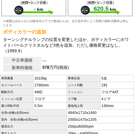
（燃費×タンク容量）
（燃費×タンク容量）
-
620.5
km
km
※燃費は定められた試験条件の下での数値のため、走行条件等により実際の燃料消費率は異な
ります。
ボディカラーの追加
ターンシグナルランプの位置を変更したほか、ボディカラーにホワ
イトパールクリスタルなど3色を追加。ただし価格変更はなし。
（1999.9）
中古車価格
---
378
万円(税抜)
新車時価格
1610kg
5名
車両重量
乗車定員
2780mm
2列
ホイールベース
シート列数
4WD
フロア4AT
駆動方式
ミッション
フロア
4ドア
ミッション位置
ドア数
5.5m
140mm
最小回転半径
最低地上高
4840x1710x1460
全長x全幅x全高(mm)
2000x1470x1205
室内 全長x全幅x全高(mm)
200ps/6000rpm
最高出力
26kg・m/4000rpm
最大トルク