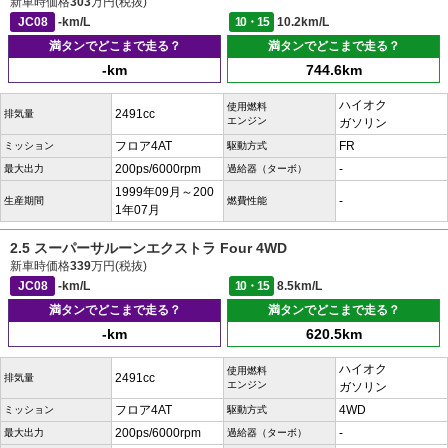
新車時価格
303
万円(税抜)
JC08
-km/L
10・15
10.2km/L
満タンでどこまで走る？
満タンでどこまで走る？
-km
744.6km
ハイオク
使用燃料
2491cc
排気量
エンジン
ガソリン
フロア4AT
FR
ミッション
駆動方式
200ps/6000rpm
-
最大出力
過給器（ターボ）
1999年09月～200
-
生産期間
燃費性能
1年07月
2.5 スーパーサルーンエクストラ Four 4WD
新車時価格
339
万円(税抜)
JC08
-km/L
10・15
8.5km/L
満タンでどこまで走る？
満タンでどこまで走る？
-km
620.5km
ハイオク
使用燃料
2491cc
排気量
エンジン
ガソリン
フロア4AT
4WD
ミッション
駆動方式
200ps/6000rpm
-
最大出力
過給器（ターボ）