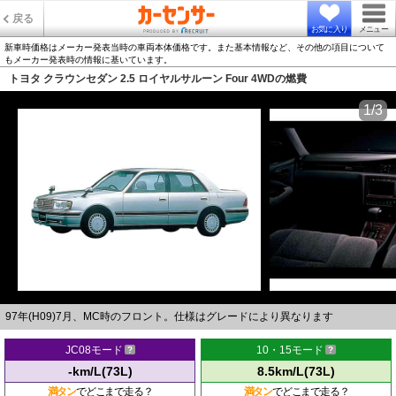
戻る
お気に入り
メニュー
新車時価格はメーカー発表当時の車両本体価格です。また基本情報など、その他の項目について
もメーカー発表時の情報に基いています。
トヨタ クラウンセダン 2.5 ロイヤルサルーン Four 4WDの燃費
1/3
97年(H09)7月、MC時のフロント。仕様はグレードにより異なります
JC08モード
10・15モード
-km/L(73L)
8.5km/L(73L)
満タン
でどこまで走る？
満タン
でどこまで走る？