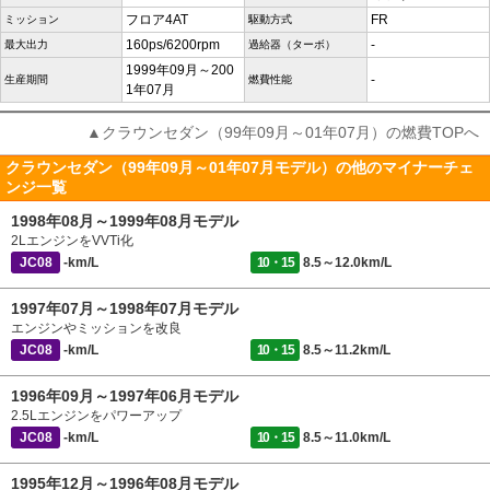
フロア4AT
FR
ミッション
駆動方式
160ps/6200rpm
-
最大出力
過給器（ターボ）
1999年09月～200
-
生産期間
燃費性能
1年07月
▲クラウンセダン（99年09月～01年07月）の燃費TOPへ
クラウンセダン（99年09月～01年07月モデル）の他のマイナーチェ
ンジ一覧
1998年08月～1999年08月モデル
2LエンジンをVVTi化
JC08
-km/L
10・15
8.5～12.0km/L
1997年07月～1998年07月モデル
エンジンやミッションを改良
JC08
-km/L
10・15
8.5～11.2km/L
1996年09月～1997年06月モデル
2.5Lエンジンをパワーアップ
JC08
-km/L
10・15
8.5～11.0km/L
1995年12月～1996年08月モデル