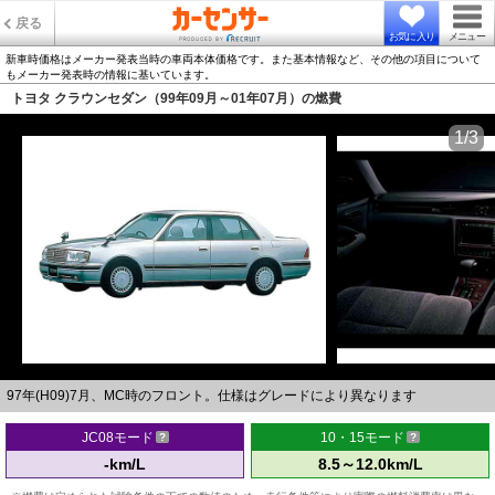
戻る
お気に入り
メニュー
新車時価格はメーカー発表当時の車両本体価格です。また基本情報など、その他の項目について
もメーカー発表時の情報に基いています。
トヨタ クラウンセダン（99年09月～01年07月）の燃費
1/3
97年(H09)7月、MC時のフロント。仕様はグレードにより異なります
JC08モード
10・15モード
-km/L
8.5～12.0km/L