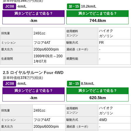
新車時価格
344
万円(税抜)
JC08
-km/L
10・15
10.2km/L
満タンでどこまで走る？
満タンでどこまで走る？
-km
744.6km
ハイオク
使用燃料
2491cc
排気量
エンジン
ガソリン
フロア4AT
FR
ミッション
駆動方式
200ps/6000rpm
-
最大出力
過給器（ターボ）
1999年09月～200
-
生産期間
燃費性能
1年07月
2.5 ロイヤルサルーン Four 4WD
新車時価格
378
万円(税抜)
JC08
-km/L
10・15
8.5km/L
満タンでどこまで走る？
満タンでどこまで走る？
-km
620.5km
ハイオク
使用燃料
2491cc
排気量
エンジン
ガソリン
フロア4AT
4WD
ミッション
駆動方式
200ps/6000rpm
-
最大出力
過給器（ターボ）