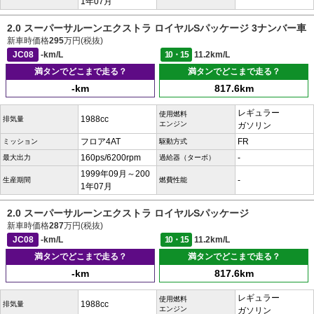
1年07月
2.0 スーパーサルーンエクストラ ロイヤルSパッケージ 3ナンバー車
新車時価格
295
万円(税抜)
JC08
-km/L
10・15
11.2km/L
満タンでどこまで走る？
満タンでどこまで走る？
-km
817.6km
レギュラー
使用燃料
1988cc
排気量
エンジン
ガソリン
フロア4AT
FR
ミッション
駆動方式
160ps/6200rpm
-
最大出力
過給器（ターボ）
1999年09月～200
-
生産期間
燃費性能
1年07月
2.0 スーパーサルーンエクストラ ロイヤルSパッケージ
新車時価格
287
万円(税抜)
JC08
-km/L
10・15
11.2km/L
満タンでどこまで走る？
満タンでどこまで走る？
-km
817.6km
レギュラー
使用燃料
1988cc
排気量
エンジン
ガソリン