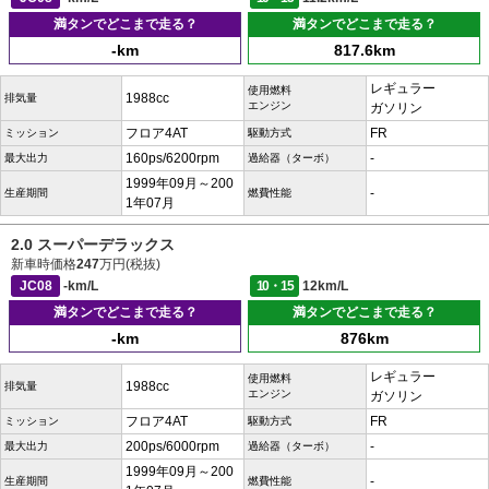
満タンでどこまで走る？
満タンでどこまで走る？
-km
817.6km
レギュラー
使用燃料
1988cc
排気量
エンジン
ガソリン
フロア4AT
FR
ミッション
駆動方式
160ps/6200rpm
-
最大出力
過給器（ターボ）
1999年09月～200
-
生産期間
燃費性能
1年07月
2.0 スーパーデラックス
新車時価格
247
万円(税抜)
JC08
-km/L
10・15
12km/L
満タンでどこまで走る？
満タンでどこまで走る？
-km
876km
レギュラー
使用燃料
1988cc
排気量
エンジン
ガソリン
フロア4AT
FR
ミッション
駆動方式
200ps/6000rpm
-
最大出力
過給器（ターボ）
1999年09月～200
-
生産期間
燃費性能