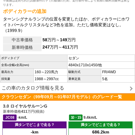
※燃費は定められた試験条件の下での数値のため、走行条件等により実際の燃料消費率は異な
ります。
ボディカラーの追加
ターンシグナルランプの位置を変更したほか、ボディカラーにホワ
イトパールクリスタルなど3色を追加。ただし価格変更はなし。
（1999.9）
中古車価格
58
万円～
149
万円
247
万円～
411
万円
新車時価格
セダン
ボディタイプ
4840x1710x1450/他
全長x全幅x全高(mm)
160～220馬力
FR/4WD
最高出力
駆動方式
1988～2997cc
5名
排気量
乗車定員
この車のカタログ情報を見る
クラウンセダン（99年09月～01年07月モデル）のグレード一覧
3.0 ロイヤルサルーンG
新車時価格
411
万円(税抜)
JC08
-km/L
10・15
9.4km/L
満タンでどこまで走る？
満タンでどこまで走る？
-km
686.2km