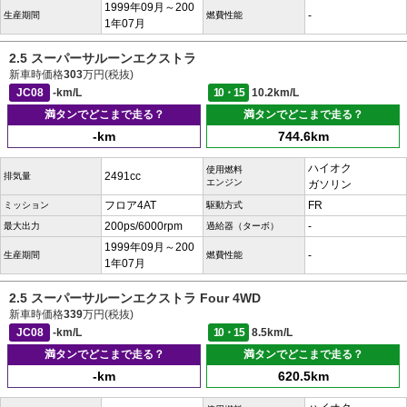
1999年09月～200
-
生産期間
燃費性能
1年07月
2.5 スーパーサルーンエクストラ
新車時価格
303
万円(税抜)
JC08
-km/L
10・15
10.2km/L
満タンでどこまで走る？
満タンでどこまで走る？
-km
744.6km
ハイオク
使用燃料
2491cc
排気量
エンジン
ガソリン
フロア4AT
FR
ミッション
駆動方式
200ps/6000rpm
-
最大出力
過給器（ターボ）
1999年09月～200
-
生産期間
燃費性能
1年07月
2.5 スーパーサルーンエクストラ Four 4WD
新車時価格
339
万円(税抜)
JC08
-km/L
10・15
8.5km/L
満タンでどこまで走る？
満タンでどこまで走る？
-km
620.5km