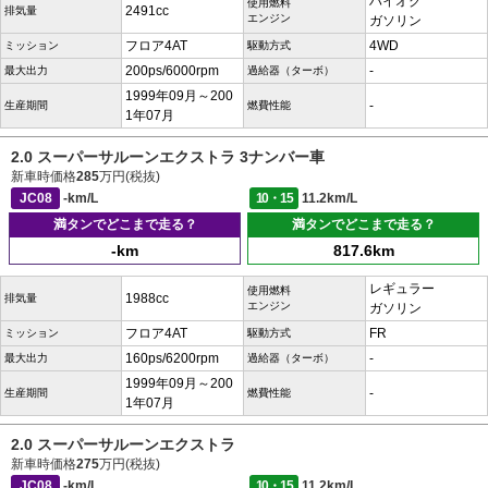
ハイオク
使用燃料
2491cc
排気量
エンジン
ガソリン
フロア4AT
4WD
ミッション
駆動方式
200ps/6000rpm
-
最大出力
過給器（ターボ）
1999年09月～200
-
生産期間
燃費性能
1年07月
2.0 スーパーサルーンエクストラ 3ナンバー車
新車時価格
285
万円(税抜)
JC08
-km/L
10・15
11.2km/L
満タンでどこまで走る？
満タンでどこまで走る？
-km
817.6km
レギュラー
使用燃料
1988cc
排気量
エンジン
ガソリン
フロア4AT
FR
ミッション
駆動方式
160ps/6200rpm
-
最大出力
過給器（ターボ）
1999年09月～200
-
生産期間
燃費性能
1年07月
2.0 スーパーサルーンエクストラ
新車時価格
275
万円(税抜)
JC08
-km/L
10・15
11.2km/L