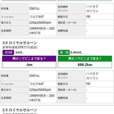
ハイオク
使用燃料
2997cc
排気量
エンジン
ガソリン
フロア4AT
FR
ミッション
駆動方式
220ps/5600rpm
-
最大出力
過給器（ターボ）
1999年09月～200
-
生産期間
燃費性能
1年07月
3.0 ロイヤルサルーン
新車時価格
379
万円(税抜)
JC08
-km/L
10・15
9.4km/L
満タンでどこまで走る？
満タンでどこまで走る？
-km
686.2km
ハイオク
使用燃料
2997cc
排気量
エンジン
ガソリン
フロア4AT
FR
ミッション
駆動方式
220ps/5600rpm
-
最大出力
過給器（ターボ）
1999年09月～200
-
生産期間
燃費性能
1年07月
2.5 ロイヤルサルーン