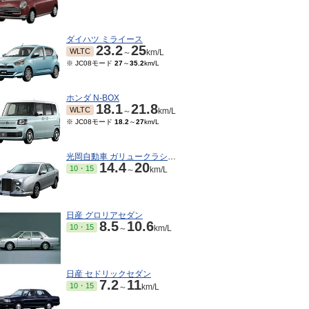
ダイハツ ミライース
23.2
25
WLTC
～
km/L
※ JC08モード
27
～
35.2
km/L
ホンダ N-BOX
18.1
21.8
WLTC
～
km/L
※ JC08モード
18.2
～
27
km/L
光岡自動車 ガリュークラシック
14.4
20
10・15
～
km/L
日産 グロリアセダン
8.5
10.6
10・15
～
km/L
日産 セドリックセダン
7.2
11
10・15
～
km/L