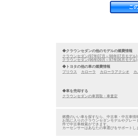
こ
◆クラウンセダンの他のモデルの燃費情報
クラウンセダン(97年07月～98年07月モデル)
クラウンセダン(96年09月～97年06月モデル)
◆トヨタの他の車の燃費情報
プリウス
カローラ
カローラアクシオ
カ
◆車を売却する
クラウンセダンの車買取・車査定
燃費のいい車を探すなら、中古車・中古車情報
お気に入りのクラウンセダンモデルやグレード
件で中古車検索ができます。
カーセンサーはあなたの車選びをサポートし