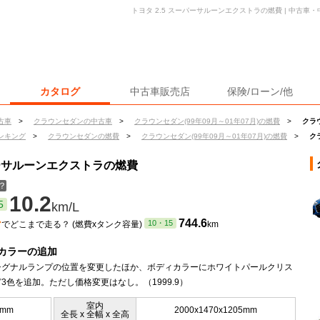
トヨタ 2.5 スーパーサルーンエクストラの燃費 | 中古
カタログ
中古車販売店
保険/ローン/他
古車
>
クラウンセダンの中古車
>
クラウンセダン(99年09月～01年07月)の燃費
>
クラ
ンキング
>
クラウンセダンの燃費
>
クラウンセダン(99年09月～01年07月)の燃費
>
ク
パーサルーンエクストラの燃費
？
10.2
5
km/L
ン
744.6
10・15
でどこまで走る？ (燃費xタンク容量)
km
カラーの追加
シグナルランプの位置を変更したほか、ボディカラーにホワイトパールクリス
3色を追加。ただし価格変更はなし。（1999.9）
室内
0mm
2000x1470x1205mm
全長 x 全幅 x 全高