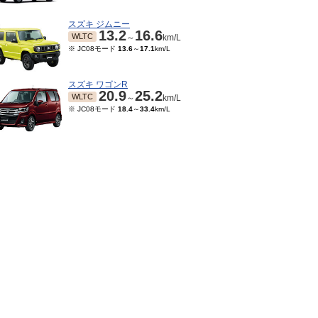
スズキ ジムニー
13.2
16.6
WLTC
～
km/L
※ JC08モード
13.6
～
17.1
km/L
スズキ ワゴンR
20.9
25.2
WLTC
～
km/L
※ JC08モード
18.4
～
33.4
km/L