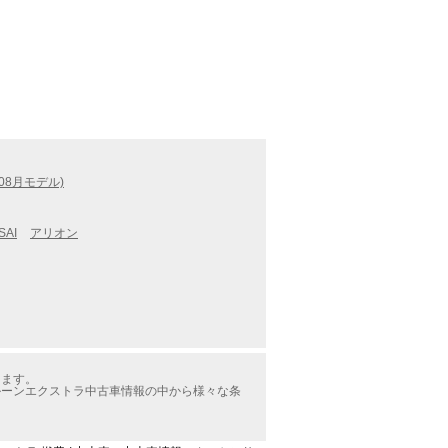
08月モデル)
SAI
アリオン
ります。
ルーンエクストラ中古車情報の中から様々な条