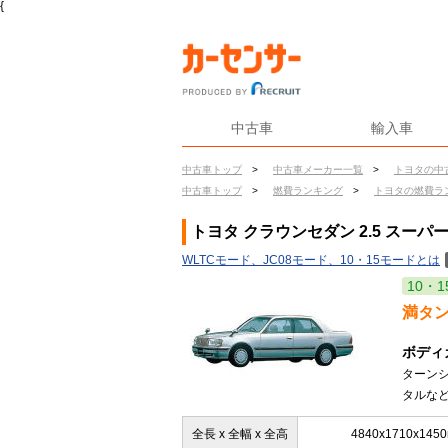
{
中古車
輸入車
中古車トップ
>
中古車メーカー一覧
>
トヨタの中
中古車トップ
>
燃費ランキング
>
トヨタの燃費ラ
トヨタ クラウンセダン 2.5 スー
WLTCモード、JC08モード、10・15モードとは
10・1
満タ
ボディ
ターン
タルなど
全長 x 全幅 x 全高
4840x1710x145