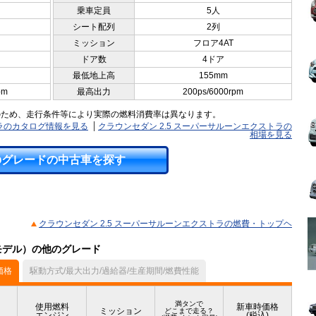
乗車定員
5人
シート配列
2列
ミッション
フロア4AT
ドア数
4ドア
最低地上高
155mm
pm
最高出力
200ps/6000rpm
のため、走行条件等により実際の燃料消費率は異なります。
トラのカタログ情報を見る
クラウンセダン 2.5 スーパーサルーンエクストラの
相場を見る
のグレードの中古車を探す
クラウンセダン 2.5 スーパーサルーンエクストラの燃費・トップヘ
月モデル）の他のグレード
価格
駆動方式/最大出力/過給器/生産期間/燃費性能
満タンで
使用燃料
新車時価格
ミッション
どこまで走る？
エンジン
(税込)