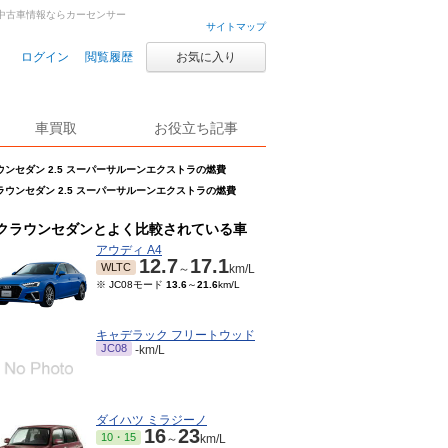
車・中古車情報ならカーセンサー
サイトマップ
ログイン
閲覧履歴
お気に入り
車買取
お役立ち記事
ウンセダン 2.5 スーパーサルーンエクストラの燃費
ラウンセダン 2.5 スーパーサルーンエクストラの燃費
クラウンセダンとよく比較されている車
アウディ A4
12.7
17.1
WLTC
～
km/L
※ JC08モード
13.6
～
21.6
km/L
キャデラック フリートウッド
JC08
-km/L
ダイハツ ミラジーノ
16
23
10・15
～
km/L