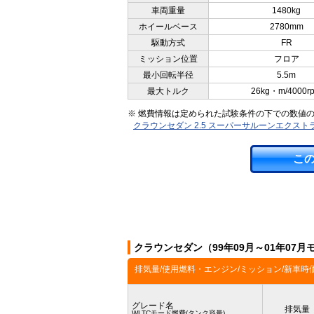
車両重量
1480kg
ホイールベース
2780mm
駆動方式
FR
ミッション位置
フロア
最小回転半径
5.5m
最大トルク
26kg・m/4000r
※ 燃費情報は定められた試験条件の下での数値
クラウンセダン 2.5 スーパーサルーンエクス
こ
クラウンセダン（99年09月～01年07
排気量/使用燃料・エンジン/ミッション/新車時
グレード名
排気量
WLTCモード燃費(タンク容量)