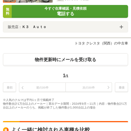
今すぐ在庫確認・見積依頼
無
電話する
料
販売店：
Ｋ３ Ａｕｔｏ
トヨタ クレスタ（関西）の中古車
物件更新時にメールを受け取る
1
/1
最初
前の30件
次の30件
最後
※人気のクルマは平均1ヶ月で掲載終了
物件数合計1万台以上のメーカー｜算出データ期間：2024年9月～11月｜内容：物件数合計1万
台以上のメーカーのうち、掲載が終了した物件数が1,000台以上の場合
よく一緒に検討される車種を比較