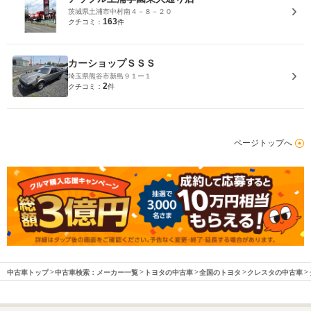
茨城県土浦市中村南４－８－２０
163
クチコミ：
件
カーショップＳＳＳ
埼玉県熊谷市新島９１ー１
2
クチコミ：
件
ページトップへ
中古車トップ
中古車検索：メーカー一覧
トヨタの中古車
全国のトヨタ
クレスタの中古車