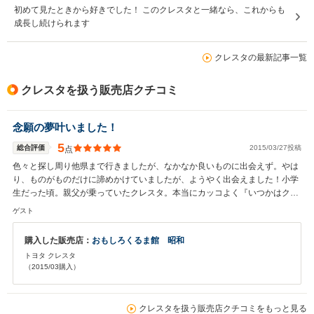
初めて見たときから好きでした！ このクレスタと一緒なら、これからも
成長し続けられます
クレスタの最新記事一覧
クレスタを扱う販売店クチコミ
念願の夢叶いました！
5
総合評価
2015/03/27投稿
点
色々と探し周り他県まで行きましたが、なかなか良いものに出会えず。やは
り、ものがものだけに諦めかけていましたが、ようやく出会えました！小学
生だった頃。親父が乗っていたクレスタ。本当にカッコよく『いつかはクレ
スタ』と夢みていました。外装、内装、機関、どれも程度が良く、さらに、
ゲスト
納車までしてくださり、車カバーまでついてくるとは！堀川さんの対応も素
晴らしいです。言う事なし！堀川さん！本当にありがとう！ 大切に乗らさせ
購入した販売店：
おもしろくるま館 昭和
て頂きます。納車に立ち会えなかったので後日、愛車でお礼に伺います！
トヨタ クレスタ
（2015/03購入）
クレスタを扱う販売店クチコミをもっと見る