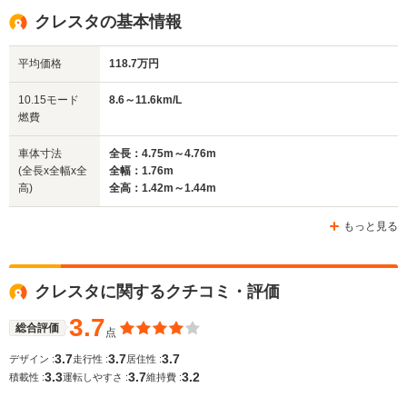
1.46m～1.48m
1.38m～1.41m
1.4m
クレスタの基本情報
平均価格
118.7万円
全幅
全幅
全
サイズ
1.76m
1.7m～1.71m
1.
全長
全長
10.15モード
8.6～11.6km/L
(全長x全幅x全高)
4.74m
4.6m～4.73m
4.
燃費
車体寸法
全長：4.75m～4.76m
(全長x全幅x全
全幅：1.76m
ホイールベース
ホイールベース
ホイー
高)
全高：1.42m～1.44m
-m
-m
もっと見る
WLTCモード
クレスタに関するクチコミ・評価
-
-
-
燃費
3.7
総合評価
点
3.7
3.7
3.7
デザイン :
走行性 :
居住性 :
3.3
3.7
3.2
排気量
1988～2491cc
1838～2954cc
1838～29
積載性 :
運転しやすさ :
維持費 :