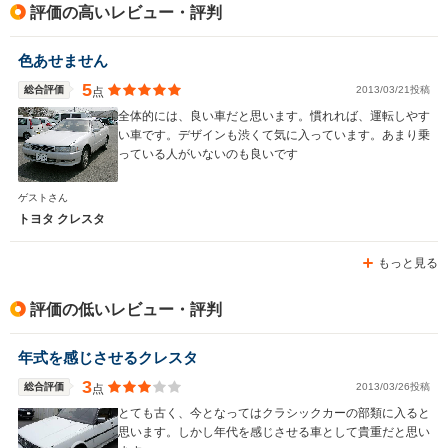
駆動方式
FR、4WD
FR
FR、4WD
評価の高いレビュー・評判
色あせません
5
総合評価
2013/03/21投稿
点
全体的には、良い車だと思います。慣れれば、運転しやす
い車です。デザインも渋くて気に入っています。あまり乗
っている人がいないのも良いです
ゲストさん
トヨタ クレスタ
もっと見る
評価の低いレビュー・評判
年式を感じさせるクレスタ
3
総合評価
2013/03/26投稿
点
とても古く、今となってはクラシックカーの部類に入ると
思います。しかし年代を感じさせる車として貴重だと思い