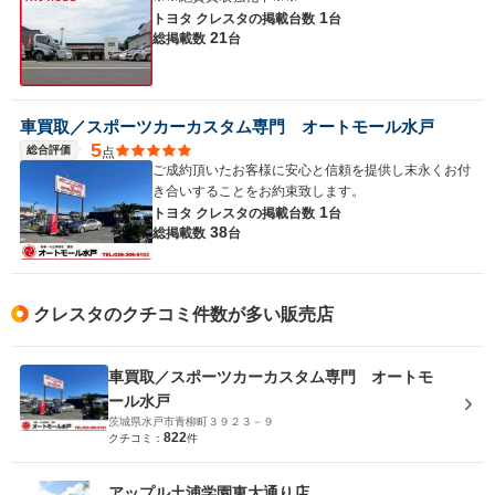
1
トヨタ クレスタの
掲載台数
台
21
総掲載数
台
車買取／スポーツカーカスタム専門 オートモール水戸
5
総合評価
点
ご成約頂いたお客様に安心と信頼を提供し末永くお付
き合いすることをお約束致します。
1
トヨタ クレスタの
掲載台数
台
38
総掲載数
台
クレスタのクチコミ件数が多い販売店
車買取／スポーツカーカスタム専門 オートモ
ール水戸
茨城県水戸市青柳町３９２３－９
822
クチコミ：
件
アップル土浦学園東大通り店