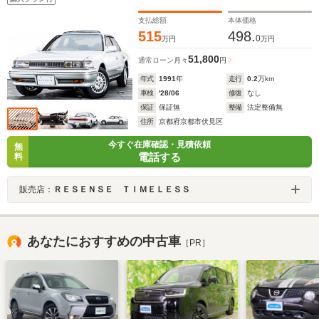
支払総額
本体価格
515
498.
0
万円
万円
51,800
通常ローン
月々
円
年式
1991
年
走行
0.2
万km
車検
'28/06
修復
なし
保証
保証無
整備
法定整備無
住所
京都府京都市伏見区
今すぐ在庫確認・見積依頼
無
電話する
料
販売店：
ＲＥＳＥＮＳＥ ＴＩＭＥＬＥＳＳ
あなたにおすすめの中古車
［PR］