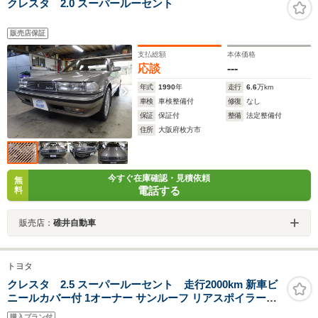
クレスタ 2.0 スーパールーセント
販売店保証
支払総額
本体価格
応談
---
年式
1990
年
走行
6.6
万km
車検
車検整備付
修復
なし
保証
保証付
整備
法定整備付
住所
大阪府枚方市
今すぐ在庫確認・見積依頼
無
電話する
料
販売店：
碓井自動車
トヨタ
クレスタ 2.5 スーパールーセント 走行2000km 新車ビ
ニールカバー付 1オーナー サンルーフ リアスポイラー
TEMS パワーシート 禁煙車
購入プラン付