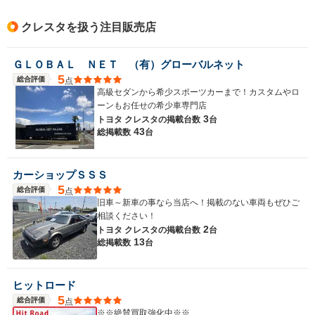
クレスタを扱う注目販売店
ＧＬＯＢＡＬ ＮＥＴ （有）グローバルネット
5
総合評価
点
高級セダンから希少スポーツカーまで！カスタムやロ
ーンもお任せの希少車専門店
3
トヨタ クレスタの
掲載台数
台
43
総掲載数
台
カーショップＳＳＳ
5
総合評価
点
旧車～新車の事なら当店へ！掲載のない車両もぜひご
相談ください！
2
トヨタ クレスタの
掲載台数
台
13
総掲載数
台
ヒットロード
5
総合評価
点
※※絶賛買取強化中※※