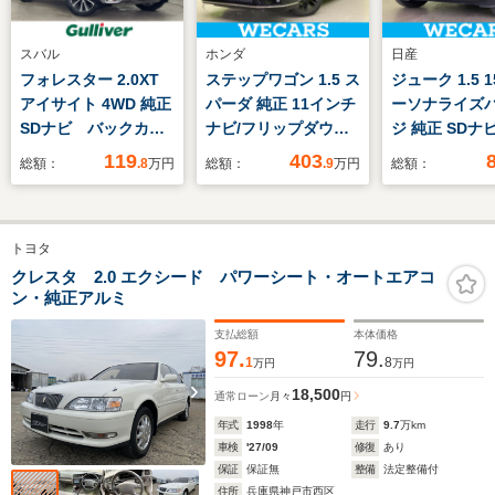
スバル
ホンダ
日産
フォレスター 2.0XT
ステップワゴン 1.5 ス
ジューク 1.5 1
アイサイト 4WD 純正
パーダ 純正 11インチ
ーソナライズ
SDナビ バックカメ
ナビ/フリップダウン
ジ 純正 SDナ
ラ ETC レーダーク
モニター 純正 15.6イ
イブレコーダー
119
403
総額：
.8
万円
総額：
.9
万円
総額：
ルーズコントロール
ンチ/ホンダセンシン
外/Bluetooth
レーンキープアシス
グ/両側電動スライド
続/ETC/EBD付
ト 車線逸脱警報 前
ドア/シートヒーター
滑り防止装置/
トヨタ
席シートヒーター 前
前席/車線逸脱防止支
リングストップ
席パワーシート パド
援システム/シート ハ
セグTV/DVD/
クレスタ 2.0 エクシード パワーシート・オートエアコ
ン・純正アルミ
ルシフト ルーフレー
ーフレザー
エアバッグ 運
ル 純正AW スマー
アバッグ 助手
支払総額
本体価格
トキー
97.
79.
1
8
万円
万円
18,500
通常ローン
月々
円
年式
1998
年
走行
9.7
万km
車検
'27/09
修復
あり
保証
保証無
整備
法定整備付
住所
兵庫県神戸市西区