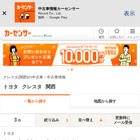
中古車情報カーセンサー
表示
Recruit Co., Ltd.
無料 － Google Play
履歴
お気に入り
メニュー
クレスタ(関西)の中古車・中古車情報
トヨタ クレスタ 関西
一覧から探す
地図から探す
更新時に
3
絞り込み
並べ替え
台
メール受信
トヨタ