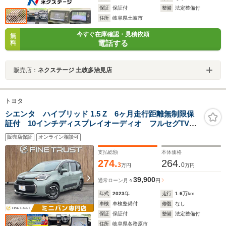
保証
保証付
整備
法定整備付
住所
岐阜県土岐市
今すぐ在庫確認・見積依頼
無
電話する
料
販売店：
ネクステージ 土岐多治見店
トヨタ
シエンタ ハイブリッド 1.5 Z 6ヶ月走行距離無制限保
証付 10インチディスプレイオーディオ フルセグTV
禁煙車 全方位カメラ 両側パワースライドドア
販売店保証
オンライン相談可
ETC2.0 衝突軽減ブレーキ レーダークルーズコントロ
ール Bluetooth
支払総額
本体価格
274.
264.
3
0
万円
万円
39,900
通常ローン
月々
円
年式
2023
年
走行
1.6
万km
車検
車検整備付
修復
なし
保証
保証付
整備
法定整備付
住所
岐阜県各務原市