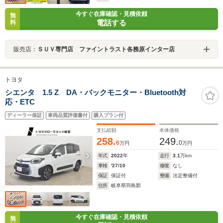
今すぐ在庫確認・見積依頼
無
電話する
料
販売店：
ＳＵＶ専門店 ファイントラスト各務原インター店
トヨタ
シエンタ 1.5 Z DA・バックモニター・Bluetooth対
応・ETC
ディーラー保証
車両品質評価書付
購入プラン付
支払総額
本体価格
258.
249.
6
0
万円
万円
年式
2022
年
走行
3.1
万km
車検
'27/10
修復
なし
保証
保証付
整備
法定整備付
住所
岐阜県羽島郡
今すぐ在庫確認・見積依頼
無