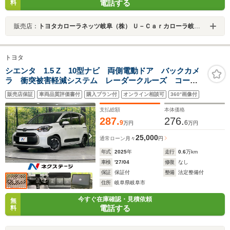
電話する
料
販売店：
トヨタカローラネッツ岐阜（株） Ｕ－Ｃａｒカローラ岐南店
トヨタ
シエンタ 1.5 Z 10型ナビ 両側電動ドア バックカメ
ラ 衝突被害軽減システム レーダークルーズ コーナ
ーセンサー スマートキー LEDヘッド ビルトイン
販売店保証
車両品質評価書付
購入プラン付
オンライン相談可
360°画像付
ETC オートハイビーム 車線逸脱警報 オートライト
支払総額
本体価格
287.
276.
9
6
万円
万円
25,000
通常ローン
月々
円
年式
2025
年
走行
0.6
万km
車検
'27/04
修復
なし
保証
保証付
整備
法定整備付
住所
岐阜県岐阜市
今すぐ在庫確認・見積依頼
無
電話する
料