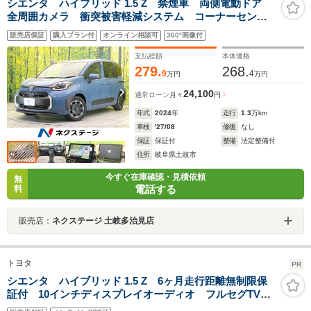
シエンタ ハイブリッド 1.5 Z 禁煙車 両側電動ドア
全周囲カメラ 衝突被害軽減システム コーナーセンサ
ー スマートキー LEDヘッド ETC2.0 オートハイビ
販売店保証
購入プラン付
オンライン相談可
360°画像付
ーム 車線逸脱警報 オートライト オートエアコン
Bluetooth
支払総額
本体価格
279.
268.
9
4
万円
万円
24,100
通常ローン
月々
円
年式
2024
年
走行
1.3
万km
車検
'27/08
修復
なし
保証
保証付
整備
法定整備付
住所
岐阜県土岐市
今すぐ在庫確認・見積依頼
無
電話する
料
販売店：
ネクステージ 土岐多治見店
トヨタ
PR
シエンタ ハイブリッド 1.5 Z 6ヶ月走行距離無制限保
証付 10インチディスプレイオーディオ フルセグTV
禁煙車 全方位カメラ 両側パワースライドドア