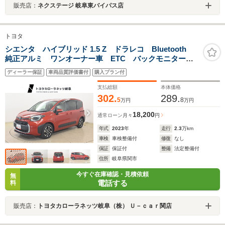
販売店：
ネクステージ 岐阜東バイパス店
トヨタ
シエンタ ハイブリッド 1.5 Z ドラレコ Bluetooth
純正アルミ ワンオーナー車 ETC バックモニター
LEDヘッドライト 両側電動スライドドア スマートキ
ディーラー保証
車両品質評価書付
購入プラン付
ー AC100Vコンセント ナビ トヨタセーフティーセン
ンス
支払総額
本体価格
302.
289.
5
8
万円
万円
18,200
通常ローン
月々
円
年式
2023
年
走行
2.3
万km
車検
車検整備付
修復
なし
保証
保証付
整備
法定整備付
住所
岐阜県関市
今すぐ在庫確認・見積依頼
無
電話する
料
販売店：
トヨタカローラネッツ岐阜（株） Ｕ－ｃａｒ関店