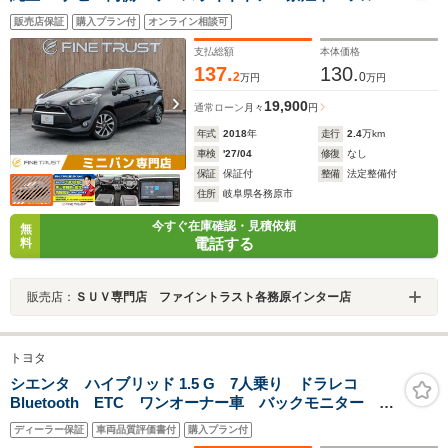
グTV バックカメラ ETC 衝突軽減ブレーキ
販売店保証
購入プラン付
オンライン相談可
Bluetooth対応 LEDヘッドライト 純正16インチアルミ
ホイール オートハイビーム
支払総額
本体価格
137.
130.
2
0
万円
万円
19,900
通常ローン
月々
円
年式
2018
年
走行
2.4
万km
車検
'27/04
修復
なし
保証
保証付
整備
法定整備付
住所
岐阜県各務原市
今すぐ在庫確認・見積依頼
無
電話する
料
販売店：
ＳＵＶ専門店 ファイントラスト各務原インター店
トヨタ
シエンタ ハイブリッド 1.5 G 7人乗り ドラレコ
Bluetooth ETC ワンオーナー車 バックモニター 両
側電動スライドドア ナビ LEDヘッドライト トヨタ
ディーラー保証
車両品質評価書付
購入プラン付
セーフティーセンンス スマートキー