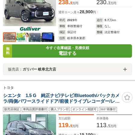
238.
230.
9
3
万円
万円
28,900
通常ローン
月々
円
年式
2023
年
走行
5.7
万km
車検
車検整備付
修復
なし
保証
保証付
整備
法定整備付
住所
岐阜県本巣郡
今すぐ在庫確認・見積依頼
無
電話する
料
販売店：
ガリバー 岐阜北方店
トヨタ
シエンタ 1.5 G 純正ナビ/テレビ/Bluetooth/バックカメ
ラ/両側パワースライドドア/前後ドライブレコーダー/レー
ンキープアシスト/衝突軽減システム/LEDヘッドライト/オ
販売店保証
車両品質評価書付
購入プラン付
オンライン相談可
360°画像付
ートライト/オートマチックハイビーム
支払総額
本体価格
119.
113.
9
5
万円
万円
15,100