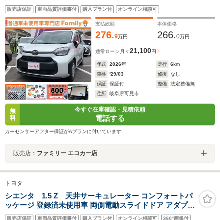
ティブクルーズコントロール リアトラフィックモニター
販売店保証
車両品質評価書付
購入プラン付
オンライン相談可
フロント・サイド・バックカメラ 両側電動スライドドア
3列シート
支払総額
本体価格
276.
266.
9
0
万円
万円
21,100
通常ローン
月々
円
年式
2026
年
走行
6
km
車検
'29/03
修復
なし
保証
保証付
整備
法定整備無
住所
岐阜県可児市
今すぐ在庫確認・見積依頼
無
電話する
料
カーセンサーアフター保証がAプランに付いています
販売店：
ファミリー エコカー店
トヨタ
シエンタ 1.5 Z 天井サーキュレーター コンフォートパ
ッケージ 登録済未使用車 両側電動スライドドア アダプテ
ィブクルーズコントロール フロント・サイド・バックカ
販売店保証
車両品質評価書付
購入プラン付
オンライン相談可
360°画像付