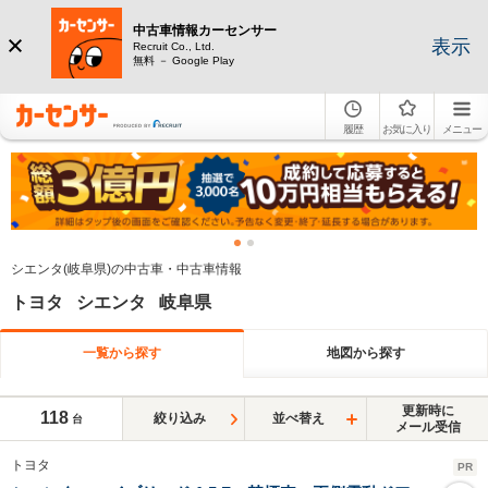
中古車情報カーセンサー
表示
Recruit Co., Ltd.
無料 － Google Play
履歴
お気に入り
メニュー
シエンタ(岐阜県)の中古車・中古車情報
トヨタ シエンタ 岐阜県
一覧から探す
地図から探す
更新時に
118
絞り込み
並べ替え
台
メール受信
トヨタ
PR