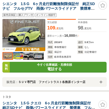
シエンタ 1.5 G 6ヶ月走行距離無制限保証付 純正SD
ナビ フルセグTV 両側パワースライドドア 禁煙車
ETC バックカメラ 衝突軽減ブレーキ Bluetooth ス
販売店保証
購入プラン付
オンライン相談可
マートキー オートマチックハイビーム 電動格納ミラ
ー 盗難防止装置
支払総額
本体価格
109.
98.
9
8
万円
万円
16,000
通常ローン
月々
円
年式
2016
年
走行
3.8
万km
車検
車検整備付
修復
なし
保証
保証付
整備
法定整備付
住所
岐阜県各務原市
今すぐ在庫確認・見積依頼
無
電話する
料
販売店：
ＳＵＶ専門店 ファイントラスト各務原インター店
トヨタ
シエンタ 1.5 G クエロ 6ヶ月走行距離無制限保証付
純正SDナビ 両側パワースライドドア 禁煙車 フルセ