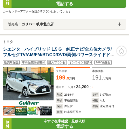
電話する
料
カーセンサーアフター保証がBプランに付いています
販売店：
ガリバー 岐阜北方店
トヨタ
シエンタ ハイブリッド 1.5 G 純正ナビ/全方位カメラ/
フルセグTV/AM/FM/BT/CD/DVD/両側パワースライドド
ア/ビルトインETC/ドライブレコーダー/前席シートヒータ
販売店保証
車両品質評価書付
購入プラン付
オンライン相談可
360°画像付
ー/ステアリングヒーター/プリクラッシュ
支払総額
本体価格
199.
191.
9
5
万円
万円
24,200
通常ローン
月々
円
年式
2019
年
走行
3.0
万km
車検
車検整備付
修復
なし
保証
保証付
整備
法定整備付
住所
岐阜県可児市
今すぐ在庫確認・見積依頼
無
電話する
料