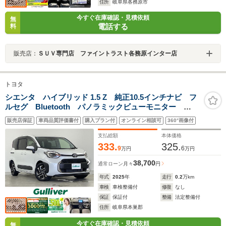
住所
岐阜県各務原市
今すぐ在庫確認・見積依頼
無
電話する
料
販売店：
ＳＵＶ専門店 ファイントラスト各務原インター店
トヨタ
シエンタ ハイブリッド 1.5 Z 純正10.5インチナビ フ
ルセグ Bluetooth パノラミックビューモニター
AC100V 両側パワースライドドア ブラインドスポット
販売店保証
車両品質評価書付
購入プラン付
オンライン相談可
360°画像付
モニター アダプティブクルーズコントロール プッシ
ュスタート
支払総額
本体価格
333.
325.
9
6
万円
万円
38,700
通常ローン
月々
円
年式
2025
年
走行
0.2
万km
車検
車検整備付
修復
なし
保証
保証付
整備
法定整備付
住所
岐阜県本巣郡
今すぐ在庫確認・見積依頼
無