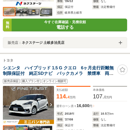
車検
'26/12
修復
なし
保証
保証付
整備
法定整備付
住所
岐阜県土岐市
今すぐ在庫確認・見積依頼
無
電話する
料
販売店：
ネクステージ 土岐多治見店
トヨタ
シエンタ ハイブリッド 1.5 G クエロ 6ヶ月走行距離無
制限保証付 純正SDナビ バックカメラ 禁煙車 両側
電動スライドドア 衝突軽減ブレーキ フルセグTV モ
販売店保証
購入プラン付
オンライン相談可
デリスタフルエアロ Bluetooth対応 ETC クリアラン
スソナー 15インチアルミホイール
支払総額
本体価格
114.
107.
4
0
万円
万円
16,600
通常ローン
月々
円
年式
2018
年
走行
10.5
万km
車検
'27/08
修復
なし
保証
保証付
整備
法定整備付