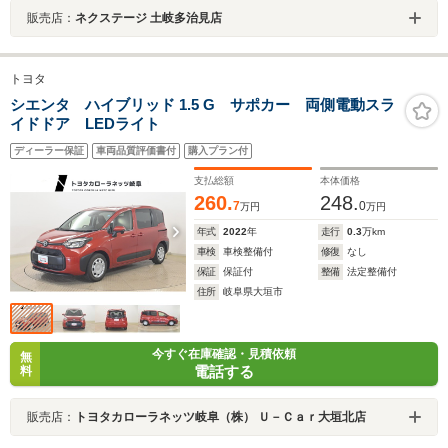
販売店：
ネクステージ 土岐多治見店
トヨタ
シエンタ ハイブリッド 1.5 G サポカー 両側電動スラ
イドドア LEDライト
ディーラー保証
車両品質評価書付
購入プラン付
支払総額
本体価格
260.
248.
7
0
万円
万円
年式
2022
年
走行
0.3
万km
車検
車検整備付
修復
なし
保証
保証付
整備
法定整備付
住所
岐阜県大垣市
今すぐ在庫確認・見積依頼
無
電話する
料
販売店：
トヨタカローラネッツ岐阜（株） Ｕ－Ｃａｒ大垣北店