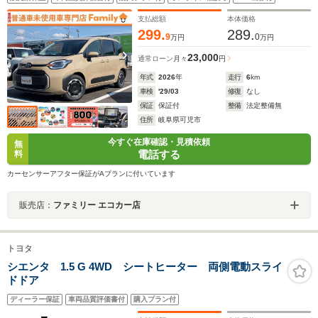
メラ ブラインドスポットモニター リアトラフィックモニ
ター 禁煙
支払総額
本体価格
299.
289.
9
0
万円
万円
23,000
通常ローン
月々
円
年式
2026
年
走行
6
km
車検
'29/03
修復
なし
保証
保証付
整備
法定整備無
住所
岐阜県可児市
今すぐ在庫確認・見積依頼
無
電話する
料
カーセンサーアフター保証がAプランに付いています
販売店：
ファミリー エコカー店
トヨタ
シエンタ 1.5 G 4WD シートヒーター 両側電動スライ
ドドア
ディーラー保証
車両品質評価書付
購入プラン付