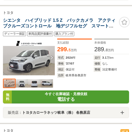
トヨタ
シエンタ ハイブリッド 1.5 Z バックカメラ アクティ
ブクルーズコントロール 地デジフルセグ スマートエ
ントリー ETC付き AAC 盗難防止システム メモリ
ディーラー保証
車両品質評価書付
購入プラン付
ーナビ 1オーナー LEDライト パワーウィンドウ
支払総額
本体価格
299.
289.
5
8
万円
万円
年式
2024
年
走行
3.1
万km
車検
'27/07
修復
なし
保証
保証付
整備
法定整備付
住所
岐阜県各務原市
今すぐ在庫確認・見積依頼
無
電話する
料
販売店：
トヨタカローラネッツ岐阜（株） 各務原店
トヨタ
NEW