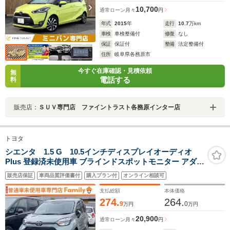
10,700
通常ローン
月々
円
年式
2015
年
走行
10.7
万km
車検
車検整備付
修復
なし
保証
保証付
整備
法定整備付
住所
岐阜県各務原市
今すぐ在庫確認・見積依頼
無
電話する
料
販売店：
ＳＵＶ専門店 ファイントラスト各務原インター店
トヨタ
シエンタ 1.5 G 10.5インチディスプレイオーディオ
Plus 登録済未使用車 ブラインドスポットモニター アダプ
ティブクルーズコントロール リアトラフィックモニター
販売店保証
車両品質評価書付
購入プラン付
オンライン相談可
フロント・サイド・バックカメラ 両側電動スライドドア
3列シート
支払総額
本体価格
274.
264.
9
0
万円
万円
20,900
通常ローン
月々
円