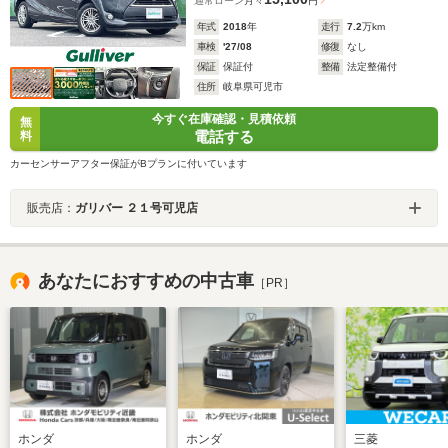
通常ローン
月々
円
年式
2018
年
走行
7.2
万km
車検
'27/08
修復
なし
保証
保証付
整備
法定整備付
住所
岐阜県可児市
今すぐ在庫確認・見積依頼
無
電話する
料
カーセンサーアフター保証がBプランに付いています
販売店：
ガリバー ２１号可児店
あなたにおすすめの中古車
［PR］
ホンダ
ホンダ
三菱