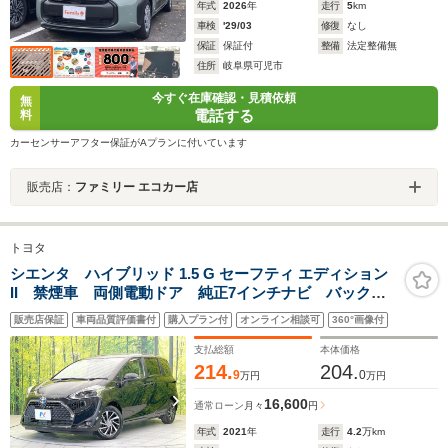
年式
2026
年
走行
5
km
車検
'29/03
修復
なし
保証
保証付
整備
法定整備無
住所
岐阜県可児市
今すぐ在庫確認・見積依頼
無
電話する
料
カーセンサーアフター保証がAプランに付いています
販売店：
ファミリー エコカー店
トヨタ
シエンタ ハイブリッド 1.5 G セーフティ エディション
II 禁煙車 両側電動ドア 純正7インチナビ バックカ
メラ 衝突被害軽減システム ドラレコ コーナーセン
販売店保証
車両品質評価書付
購入プラン付
オンライン相談可
360°画像付
サー スマートキー LEDヘッド ETC2.0 クルコン
車線逸脱警報 オートライト オートエアコン
支払総額
本体価格
214.
204.
9
0
万円
万円
16,600
通常ローン
月々
円
年式
2021
年
走行
4.2
万km