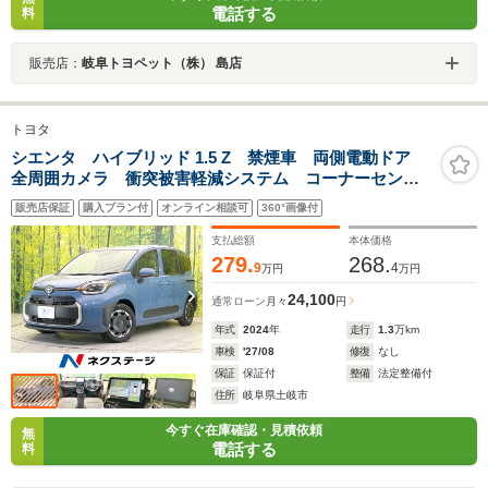
電話する
料
販売店：
岐阜トヨペット（株） 島店
トヨタ
シエンタ ハイブリッド 1.5 Z 禁煙車 両側電動ドア
全周囲カメラ 衝突被害軽減システム コーナーセンサ
ー スマートキー LEDヘッド ETC2.0 オートハイビ
販売店保証
購入プラン付
オンライン相談可
360°画像付
ーム 車線逸脱警報 オートライト オートエアコン
Bluetooth
支払総額
本体価格
279.
268.
9
4
万円
万円
24,100
通常ローン
月々
円
年式
2024
年
走行
1.3
万km
車検
'27/08
修復
なし
保証
保証付
整備
法定整備付
住所
岐阜県土岐市
今すぐ在庫確認・見積依頼
無
電話する
料