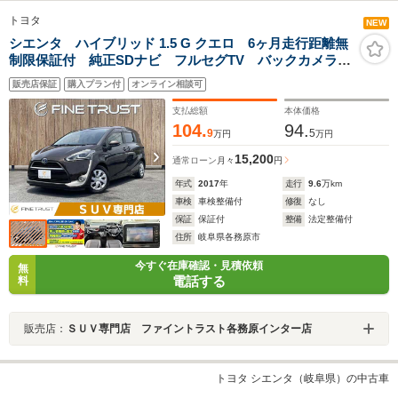
トヨタ
NEW
シエンタ ハイブリッド 1.5 G クエロ 6ヶ月走行距離無
制限保証付 純正SDナビ フルセグTV バックカメラ
両側パワースライドドア 禁煙車 ETC 衝突軽減ブレ
販売店保証
購入プラン付
オンライン相談可
ーキ Bluetooth シートヒータ LEDヘッドライト ス
マートキー オートマチックハイビーム
支払総額
本体価格
104.
94.
9
5
万円
万円
15,200
通常ローン
月々
円
年式
2017
年
走行
9.6
万km
車検
車検整備付
修復
なし
保証
保証付
整備
法定整備付
住所
岐阜県各務原市
今すぐ在庫確認・見積依頼
無
電話する
料
販売店：
ＳＵＶ専門店 ファイントラスト各務原インター店
トヨタ シエンタ（岐阜県）の中古車