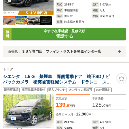
年式
2015
年
走行
3.0
万km
車検
車検整備付
修復
なし
保証
保証付
整備
法定整備付
住所
岐阜県各務原市
今すぐ在庫確認・見積依頼
無
電話する
料
販売店：
ＳＵＶ専門店 ファイントラスト各務原インター店
トヨタ
シエンタ 1.5 G 禁煙車 両側電動ドア 純正SDナビ
バックカメラ 衝突被害軽減システム ドラレコ スマ
ートキー LEDヘッド ビルトインETC オートハイビ
販売店保証
車両品質評価書付
購入プラン付
オンライン相談可
360°画像付
ーム 車線逸脱警報 オートライト オートエアコン
支払総額
本体価格
139.
128.
9
0
万円
万円
12,900
通常ローン
月々
円
年式
2017
年
走行
4.6
万km
車検
'28/01
修復
なし