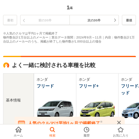
1
/4
最初
前の30件
次の30件
最後
※人気のクルマは平均1ヶ月で掲載終了
物件数合計1万台以上のメーカー｜算出データ期間：2024年9月～11月｜内容：物件数合計1万
台以上のメーカーのうち、掲載が終了した物件数が1,000台以上の場合
よく一緒に検討される車種を比較
ホンダ
ホンダ
ホンダ
フリード
フリード+
フリード
ッド
基本情報
※
人気のクルマは平均1ヶ月で掲載終了
在庫が無くなる前にお問い合わせください
新車価格
250.8～360.3万円
190～321.5万円
214.9～2
ホーム
検索
履歴
お気に入り