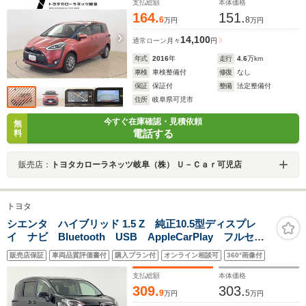
支払総額
本体価格
164.
151.
6
8
万円
万円
14,100
通常ローン
月々
円
年式
2016
年
走行
4.6
万km
車検
車検整備付
修復
なし
保証
保証付
整備
法定整備付
住所
岐阜県可児市
今すぐ在庫確認・見積依頼
無
電話する
料
販売店：
トヨタカローラネッツ岐阜（株） Ｕ－Ｃａｒ可児店
トヨタ
シエンタ ハイブリッド 1.5 Z 純正10.5型ディスプレ
イ ナビ Bluetooth USB AppleCarPlay フルセ
グ 両側電動ドア セーフティセンス クリアランスソ
販売店保証
車両品質評価書付
購入プラン付
オンライン相談可
360°画像付
ナー シートヒーター ステアリングヒーター ETC2.0
支払総額
本体価格
309.
303.
9
5
万円
万円