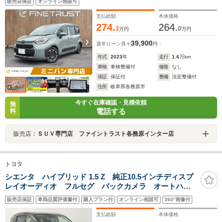
販売店保証
オンライン相談可
ETC2.0 衝突軽減ブレーキ レーダークルーズコントロ
ール Bluetooth
支払総額
本体価格
274.
264.
3
0
万円
万円
39,900
通常ローン
月々
円
年式
2023
年
走行
1.6
万km
車検
車検整備付
修復
なし
保証
保証付
整備
法定整備付
住所
岐阜県各務原市
今すぐ在庫確認・見積依頼
無
電話する
料
販売店：
ＳＵＶ専門店 ファイントラスト各務原インター店
トヨタ
シエンタ ハイブリッド 1.5 Z 純正10.5インチディスプ
レイオーディオ フルセグ バックカメラ オートハイ
ビーム レーダークルーズコントロール ETC 本革巻
販売店保証
車両品質評価書付
購入プラン付
オンライン相談可
360°画像付
ステアリング 両側パワースライドドア 100V充電 オ
ートライト
支払総額
本体価格