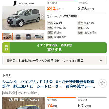
支払総額
本体価格
242.
229.
5
8
万円
万円
23,100
通常ローン
月々
円
年式
2023
年
走行
5.3
万km
車検
車検整備付
修復
なし
保証
保証付
整備
法定整備付
住所
岐阜県関市
今すぐ在庫確認・見積依頼
無
電話する
料
販売店：
トヨタカローラネッツ岐阜（株） Ｕ－ｃａｒ関店
トヨタ
シエンタ ハイブリッド 1.5 G 6ヶ月走行距離無制限保
証付 純正SDナビ シートヒーター 衝突軽減ブレー
キ バックカメラ 禁煙車 フルセグTV Bluetooth
販売店保証
オンライン相談可
LEDヘッドライト スマートキー オートマチックハイ
ビーム ETC 電動格納ミラー
支払総額
本体価格
74
63.
9
万円
万円