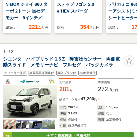
N-BOX ジョイ 660 タ
ステップワゴン 2.0
デリカミニ 660
ーボ 2トーン 当社デ
e:HEV スパーダ
ーアシスト(ミツ
モカー 9インチメモ
シートヒーター
リーナビ ホンダセン
シート ハーフ
221
354
1
総額：
.1
万円
総額：
.7
万円
総額：
シング LEDヘッドラ
ヘッドランプ
イト ETC 前ドライ
LED/EBD付A
ブレコーダー チェッ
り防止装置/ア
トヨタ
クコンビヒーターシー
ングストップ/
ト CD DVD フル
レール/禁煙車
シエンタ ハイブリッド 1.5 Z 障害物センサー 両側電
動スライド メモリーナビ フルセグ バックカメラ
セグ ミュージックラ
ッグ 運転席
ドラレコ ミュージックプレイヤー接続可 衝突被害軽
ック フロアマット
ディーラー保証
車両品質評価書付
購入プラン付
360°画像付
減システム ETC スマートキー LEDヘッドランプ
ウオークスルー
支払総額
本体価格
281
272.
8
万円
万円
47,200
残価ローン
月々
円
年式
2024
年
走行
1.9
万km
車検
'27/03
修復
なし
保証
保証付
整備
法定整備付
住所
岐阜県岐阜市
今すぐ在庫確認・見積依頼
無