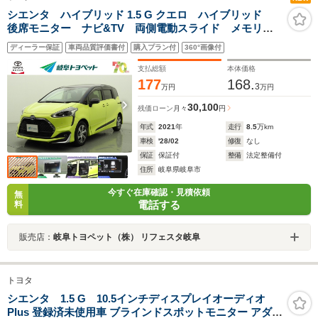
シエンタ ハイブリッド 1.5 G クエロ ハイブリッド
後席モニター ナビ&TV 両側電動スライド メモリー
ナビ フルセグ バックカメラ ドラレコ DVD再生
ディーラー保証
車両品質評価書付
購入プラン付
360°画像付
ミュージックプレイヤー接続可 衝突被害軽減システ
ム ETC 3列シート フルエアロ
支払総額
本体価格
177
168.
3
万円
万円
30,100
残価ローン
月々
円
年式
2021
年
走行
8.5
万km
車検
'28/02
修復
なし
保証
保証付
整備
法定整備付
住所
岐阜県岐阜市
今すぐ在庫確認・見積依頼
無
電話する
料
販売店：
岐阜トヨペット（株） リフェスタ岐阜
トヨタ
シエンタ 1.5 G 10.5インチディスプレイオーディオ
Plus 登録済未使用車 ブラインドスポットモニター アダプ