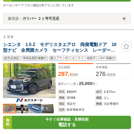
カーセンサーアフター保証がBプランに付いています
販売店：
ガリバー ２１号可児店
トヨタ
シエンタ 1.5 Z モデリスタエアロ 両側電動ドア 10
型ナビ 全周囲カメラ セーフティセンス レーダーク
ルーズ 禁煙車 コーナーセンサー スマートキー
販売店保証
車両品質評価書付
購入プラン付
オンライン相談可
360°画像付
LEDヘッド ETC2.0 純正15インチAW オートハイビ
ーム
支払総額
本体価格
287.
276.
9
5
万円
万円
25,000
通常ローン
月々
円
年式
2024
年
走行
1.3
万km
車検
'27/06
修復
なし
保証
保証付
整備
法定整備付
住所
岐阜県岐阜市
今すぐ在庫確認・見積依頼
無
電話する
料