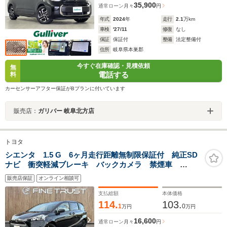
35,900
通常ローン
月々
円
年式
2024
年
走行
2.1
万km
車検
'27/11
修復
なし
保証
保証付
整備
法定整備付
住所
岐阜県本巣郡
今すぐ在庫確認・見積依頼
無
電話する
料
カーセンサーアフター保証がBプランに付いています
販売店：
ガリバー 岐阜北方店
トヨタ
シエンタ 1.5 G 6ヶ月走行距離無制限保証付 純正SD
ナビ 衝突軽減ブレーキ バックカメラ 禁煙車
Bluetooth フルセグTV 両側パワースライドドア HID
販売店保証
オンライン相談可
ヘッドライト スマートキー オートマチックハイビー
ム 電動格納ミラー
支払総額
本体価格
114.
103.
1
0
万円
万円
16,600
通常ローン
月々
円