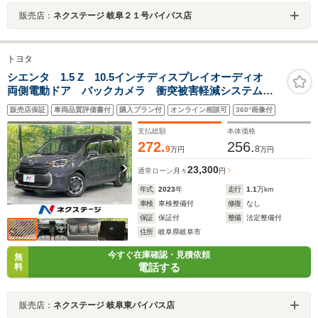
販売店：
ネクステージ 岐阜２１号バイパス店
トヨタ
シエンタ 1.5 Z 10.5インチディスプレイオーディオ
両側電動ドア バックカメラ 衝突被害軽減システム
レーダークルーズ コーナーセンサー スマートキー
販売店保証
車両品質評価書付
購入プラン付
オンライン相談可
360°画像付
LEDヘッド ETC2.0 オートハイビーム 車線逸脱警報
支払総額
本体価格
272.
256.
9
8
万円
万円
23,300
通常ローン
月々
円
年式
2023
年
走行
1.1
万km
車検
車検整備付
修復
なし
保証
保証付
整備
法定整備付
住所
岐阜県岐阜市
今すぐ在庫確認・見積依頼
無
電話する
料
販売店：
ネクステージ 岐阜東バイパス店