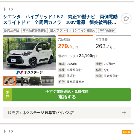
トヨタ
シエンタ ハイブリッド 1.5 Z 純正10型ナビ 両側電動
スライドドア 全周囲カメラ 100V電源 衝突被害軽減
システム レーダークルーズ コーナーセンサー スマ
販売店保証
車両品質評価書付
購入プラン付
オンライン相談可
360°画像付
ートキー LEDヘッド ETC2.0 純正15インチアルミ
支払総額
本体価格
279.
263.
9
8
万円
万円
24,100
通常ローン
月々
円
年式
2023
年
走行
2.6
万km
車検
車検整備付
修復
なし
保証
保証付
整備
法定整備付
住所
岐阜県岐阜市
今すぐ在庫確認・見積依頼
無
電話する
料
販売店：
ネクステージ 岐阜東バイパス店
トヨタ
NEW