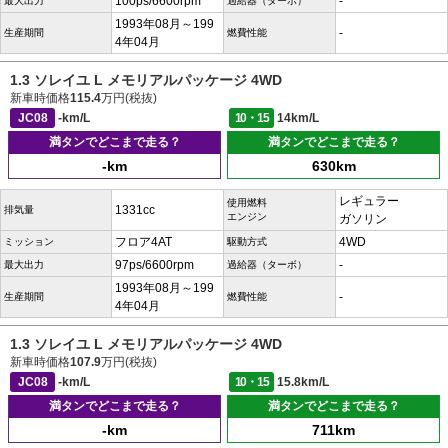
100ps/6600rpm
-
最大出力
過給器（ターボ）
1993年08月～199
-
生産期間
燃費性能
4年04月
1.3 ソレイユ L メモリアルパッケージ 4WD
新車時価格
115.4
万円(税抜)
JC08
-km/L
10・15
14km/L
満タンでどこまで走る？
満タンでどこまで走る？
-km
630km
レギュラー
使用燃料
1331cc
排気量
エンジン
ガソリン
フロア4AT
4WD
ミッション
駆動方式
97ps/6600rpm
-
最大出力
過給器（ターボ）
1993年08月～199
-
生産期間
燃費性能
4年04月
1.3 ソレイユ L メモリアルパッケージ 4WD
新車時価格
107.9
万円(税抜)
JC08
-km/L
10・15
15.8km/L
満タンでどこまで走る？
満タンでどこまで走る？
-km
711km