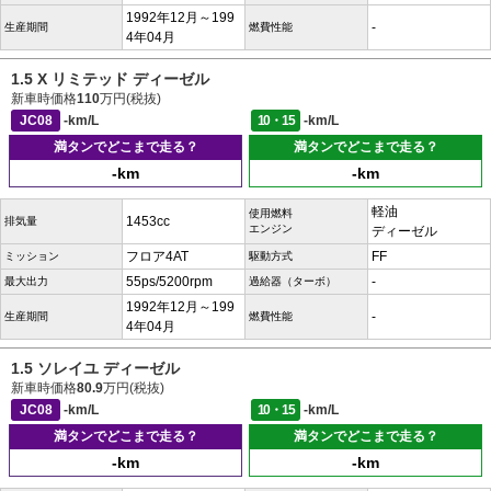
1992年12月～199
-
生産期間
燃費性能
4年04月
1.5 X リミテッド ディーゼル
新車時価格
110
万円(税抜)
JC08
-km/L
10・15
-km/L
満タンでどこまで走る？
満タンでどこまで走る？
-km
-km
軽油
使用燃料
1453cc
排気量
エンジン
ディーゼル
フロア4AT
FF
ミッション
駆動方式
55ps/5200rpm
-
最大出力
過給器（ターボ）
1992年12月～199
-
生産期間
燃費性能
4年04月
1.5 ソレイユ ディーゼル
新車時価格
80.9
万円(税抜)
JC08
-km/L
10・15
-km/L
満タンでどこまで走る？
満タンでどこまで走る？
-km
-km