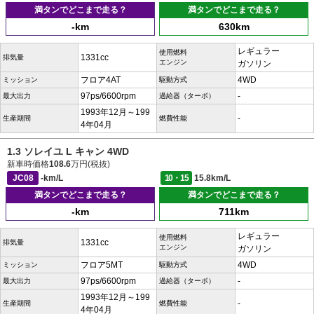
満タンでどこまで走る？
満タンでどこまで走る？
-km
630km
レギュラー
使用燃料
1331cc
排気量
エンジン
ガソリン
フロア4AT
4WD
ミッション
駆動方式
97ps/6600rpm
-
最大出力
過給器（ターボ）
1993年12月～199
-
生産期間
燃費性能
4年04月
1.3 ソレイユ L キャン 4WD
新車時価格
108.6
万円(税抜)
JC08
-km/L
10・15
15.8km/L
満タンでどこまで走る？
満タンでどこまで走る？
-km
711km
レギュラー
使用燃料
1331cc
排気量
エンジン
ガソリン
フロア5MT
4WD
ミッション
駆動方式
97ps/6600rpm
-
最大出力
過給器（ターボ）
1993年12月～199
-
生産期間
燃費性能
4年04月