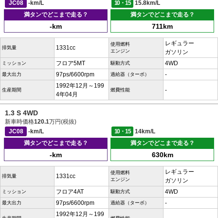
JC08
-km/L
10・15
15.8km/L
満タンでどこまで走る？
満タンでどこまで走る？
-km
711km
レギュラー
使用燃料
1331cc
排気量
エンジン
ガソリン
フロア5MT
4WD
ミッション
駆動方式
97ps/6600rpm
-
最大出力
過給器（ターボ）
1992年12月～199
-
生産期間
燃費性能
4年04月
1.3 S 4WD
新車時価格
120.1
万円(税抜)
JC08
-km/L
10・15
14km/L
満タンでどこまで走る？
満タンでどこまで走る？
-km
630km
レギュラー
使用燃料
1331cc
排気量
エンジン
ガソリン
フロア4AT
4WD
ミッション
駆動方式
97ps/6600rpm
-
最大出力
過給器（ターボ）
1992年12月～199