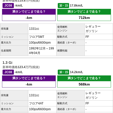
新車時価格
115.9
万円(税抜)
JC08
-km/L
10・15
17.8km/L
満タンでどこまで走る？
満タンでどこまで走る？
-km
712km
レギュラー
使用燃料
1331cc
排気量
エンジン
ガソリン
フロア5MT
FF
ミッション
駆動方式
100ps/6600rpm
-
最大出力
過給器（ターボ）
1992年12月～199
-
生産期間
燃費性能
4年04月
1.3 Gi
新車時価格
123.4
万円(税抜)
JC08
-km/L
10・15
14.2km/L
満タンでどこまで走る？
満タンでどこまで走る？
-km
568km
レギュラー
使用燃料
1331cc
排気量
エンジン
ガソリン
フロア4AT
FF
ミッション
駆動方式
100ps/6600rpm
-
最大出力
過給器（ターボ）