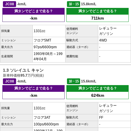
JC08
-km/L
10・15
15.8km/L
満タンでどこまで走る？
満タンでどこまで走る？
-km
711km
レギュラー
使用燃料
1331cc
排気量
エンジン
ガソリン
フロア5MT
4WD
ミッション
駆動方式
97ps/6600rpm
-
最大出力
過給器（ターボ）
1993年08月～199
-
生産期間
燃費性能
4年04月
1.3 ソレイユ L キャン
新車時価格
95.7
万円(税抜)
JC08
-km/L
10・15
15.6km/L
満タンでどこまで走る？
満タンでどこまで走る？
-km
624km
レギュラー
使用燃料
1331cc
排気量
エンジン
ガソリン
フロア3AT
FF
ミッション
駆動方式
100ps/6600rpm
-
最大出力
過給器（ターボ）