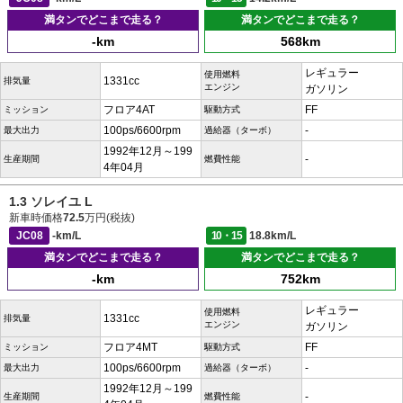
満タンでどこまで走る？
満タンでどこまで走る？
-km
568km
レギュラー
使用燃料
1331cc
排気量
エンジン
ガソリン
フロア4AT
FF
ミッション
駆動方式
100ps/6600rpm
-
最大出力
過給器（ターボ）
1992年12月～199
-
生産期間
燃費性能
4年04月
1.3 ソレイユ L
新車時価格
72.5
万円(税抜)
JC08
-km/L
10・15
18.8km/L
満タンでどこまで走る？
満タンでどこまで走る？
-km
752km
レギュラー
使用燃料
1331cc
排気量
エンジン
ガソリン
フロア4MT
FF
ミッション
駆動方式
100ps/6600rpm
-
最大出力
過給器（ターボ）
1992年12月～199
-
生産期間
燃費性能