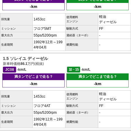
-km
-km
軽油
使用燃料
1453cc
排気量
エンジン
ディーゼル
フロア5MT
FF
ミッション
駆動方式
55ps/5200rpm
-
最大出力
過給器（ターボ）
1992年12月～199
-
生産期間
燃費性能
4年04月
1.5 ソレイユ ディーゼル
新車時価格
86.1
万円(税抜)
JC08
-km/L
10・15
-km/L
満タンでどこまで走る？
満タンでどこまで走る？
-km
-km
軽油
使用燃料
1453cc
排気量
エンジン
ディーゼル
フロア4AT
FF
ミッション
駆動方式
55ps/5200rpm
-
最大出力
過給器（ターボ）
1992年12月～199
-
生産期間
燃費性能
4年04月