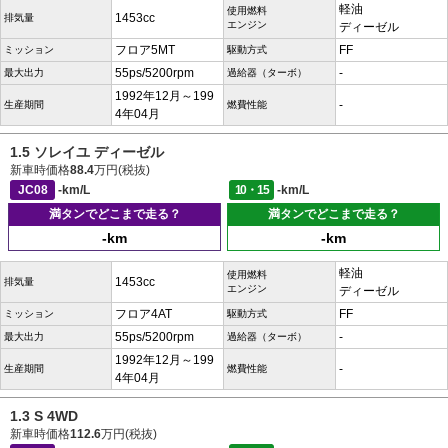
軽油
使用燃料
1453cc
排気量
エンジン
ディーゼル
フロア5MT
FF
ミッション
駆動方式
55ps/5200rpm
-
最大出力
過給器（ターボ）
1992年12月～199
-
生産期間
燃費性能
4年04月
1.5 ソレイユ ディーゼル
新車時価格
88.4
万円(税抜)
JC08
-km/L
10・15
-km/L
満タンでどこまで走る？
満タンでどこまで走る？
-km
-km
軽油
使用燃料
1453cc
排気量
エンジン
ディーゼル
フロア4AT
FF
ミッション
駆動方式
55ps/5200rpm
-
最大出力
過給器（ターボ）
1992年12月～199
-
生産期間
燃費性能
4年04月
1.3 S 4WD
新車時価格
112.6
万円(税抜)