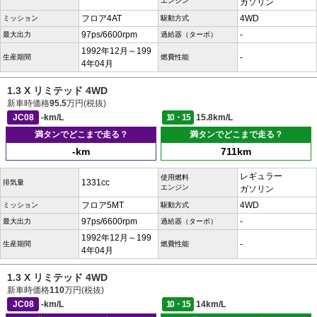
エンジン
ガソリン
フロア4AT
4WD
ミッション
駆動方式
97ps/6600rpm
-
最大出力
過給器（ターボ）
1992年12月～199
-
生産期間
燃費性能
4年04月
1.3 X リミテッド 4WD
新車時価格
95.5
万円(税抜)
JC08
-km/L
10・15
15.8km/L
満タンでどこまで走る？
満タンでどこまで走る？
-km
711km
レギュラー
使用燃料
1331cc
排気量
エンジン
ガソリン
フロア5MT
4WD
ミッション
駆動方式
97ps/6600rpm
-
最大出力
過給器（ターボ）
1992年12月～199
-
生産期間
燃費性能
4年04月
1.3 X リミテッド 4WD
新車時価格
110
万円(税抜)
JC08
-km/L
10・15
14km/L