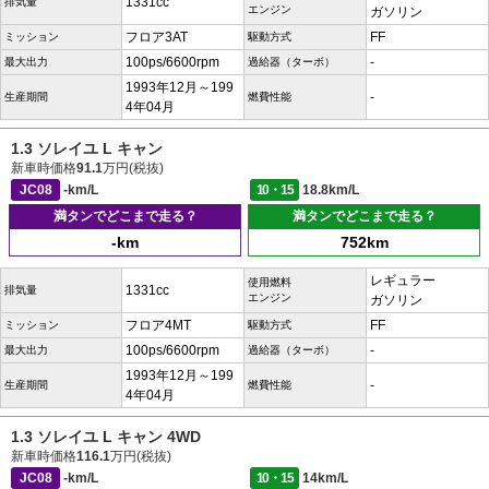
1331cc
排気量
エンジン
ガソリン
フロア3AT
FF
ミッション
駆動方式
100ps/6600rpm
-
最大出力
過給器（ターボ）
1993年12月～199
-
生産期間
燃費性能
4年04月
1.3 ソレイユ L キャン
新車時価格
91.1
万円(税抜)
JC08
-km/L
10・15
18.8km/L
満タンでどこまで走る？
満タンでどこまで走る？
-km
752km
レギュラー
使用燃料
1331cc
排気量
エンジン
ガソリン
フロア4MT
FF
ミッション
駆動方式
100ps/6600rpm
-
最大出力
過給器（ターボ）
1993年12月～199
-
生産期間
燃費性能
4年04月
1.3 ソレイユ L キャン 4WD
新車時価格
116.1
万円(税抜)
JC08
-km/L
10・15
14km/L