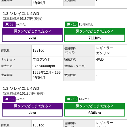
-
生産期間
燃費性能
4年04月
1.3 ソレイユ L 4WD
新車時価格
93.8
万円(税抜)
JC08
-km/L
10・15
15.8km/L
満タンでどこまで走る？
満タンでどこまで走る？
-km
711km
レギュラー
使用燃料
1331cc
排気量
エンジン
ガソリン
フロア5MT
4WD
ミッション
駆動方式
97ps/6600rpm
-
最大出力
過給器（ターボ）
1992年12月～199
-
生産期間
燃費性能
4年04月
1.3 ソレイユ L 4WD
新車時価格
101.3
万円(税抜)
JC08
-km/L
10・15
14km/L
満タンでどこまで走る？
満タンでどこまで走る？
-km
630km
レギュラー
使用燃料
1331cc
排気量