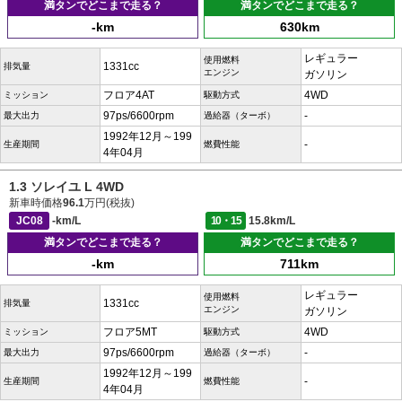
満タンでどこまで走る？
満タンでどこまで走る？
-km
630km
レギュラー
使用燃料
1331cc
排気量
エンジン
ガソリン
フロア4AT
4WD
ミッション
駆動方式
97ps/6600rpm
-
最大出力
過給器（ターボ）
1992年12月～199
-
生産期間
燃費性能
4年04月
1.3 ソレイユ L 4WD
新車時価格
96.1
万円(税抜)
JC08
-km/L
10・15
15.8km/L
満タンでどこまで走る？
満タンでどこまで走る？
-km
711km
レギュラー
使用燃料
1331cc
排気量
エンジン
ガソリン
フロア5MT
4WD
ミッション
駆動方式
97ps/6600rpm
-
最大出力
過給器（ターボ）
1992年12月～199
-
生産期間
燃費性能
4年04月