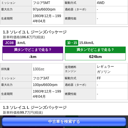
フロア5MT
4WD
ミッション
駆動方式
97ps/6600rpm
-
最大出力
過給器（ターボ）
1993年12月～199
-
生産期間
燃費性能
4年04月
1.3 ソレイユ L ジーンズパッケージ
新車時価格
106.6
万円(税抜)
JC08
-km/L
10・15
15.6km/L
満タンでどこまで走る？
満タンでどこまで走る？
-km
624km
レギュラー
使用燃料
1331cc
排気量
エンジン
ガソリン
フロア3AT
FF
ミッション
駆動方式
100ps/6600rpm
-
最大出力
過給器（ターボ）
1993年12月～199
-
生産期間
燃費性能
4年04月
1.3 ソレイユ L ジーンズパッケージ
新車時価格
99.7
万円(税抜)
JC08
-km/L
10・15
18.8km/L
中古車を検索する
満タンでどこまで走る？
満タンでどこまで走る？