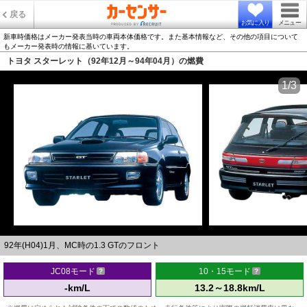
戻る
お気に入り
メニュー
新車時価格はメーカー発表当時の車両本体価格です。また基本情報など、その他の項目について
もメーカー発表時の情報に基いています。
トヨタ スターレット（92年12月～94年04月）の燃費
1/3
92年(H04)1月、MC時の1.3 GTのフロント
JC08モード
10・15モード
-km/L
13.2～18.8km/L