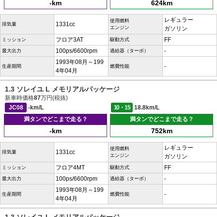
-km
624km
レギュラー
使用燃料
1331cc
排気量
エンジン
ガソリン
フロア3AT
FF
ミッション
駆動方式
100ps/6600rpm
-
最大出力
過給器（ターボ）
1993年08月～199
-
生産期間
燃費性能
4年04月
1.3 ソレイユ L メモリアルパッケージ
新車時価格
87
万円(税抜)
JC08
-km/L
10・15
18.8km/L
満タンでどこまで走る？
満タンでどこまで走る？
-km
752km
レギュラー
使用燃料
1331cc
排気量
エンジン
ガソリン
フロア4MT
FF
ミッション
駆動方式
100ps/6600rpm
-
最大出力
過給器（ターボ）
1993年08月～199
-
生産期間
燃費性能
4年04月