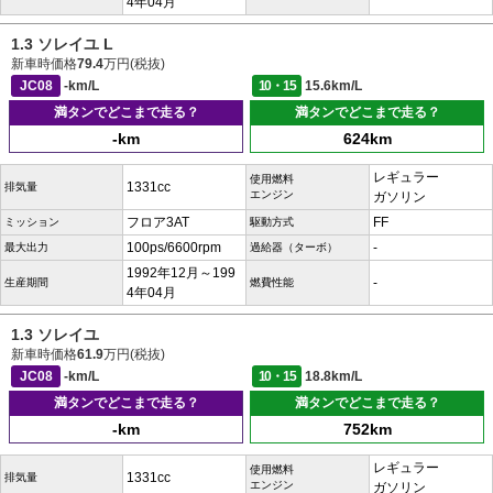
4年04月
1.3 ソレイユ L
新車時価格
79.4
万円(税抜)
JC08
-km/L
10・15
15.6km/L
満タンでどこまで走る？
満タンでどこまで走る？
-km
624km
レギュラー
使用燃料
1331cc
排気量
エンジン
ガソリン
フロア3AT
FF
ミッション
駆動方式
100ps/6600rpm
-
最大出力
過給器（ターボ）
1992年12月～199
-
生産期間
燃費性能
4年04月
1.3 ソレイユ
新車時価格
61.9
万円(税抜)
JC08
-km/L
10・15
18.8km/L
満タンでどこまで走る？
満タンでどこまで走る？
-km
752km
レギュラー
使用燃料
1331cc
排気量
エンジン
ガソリン