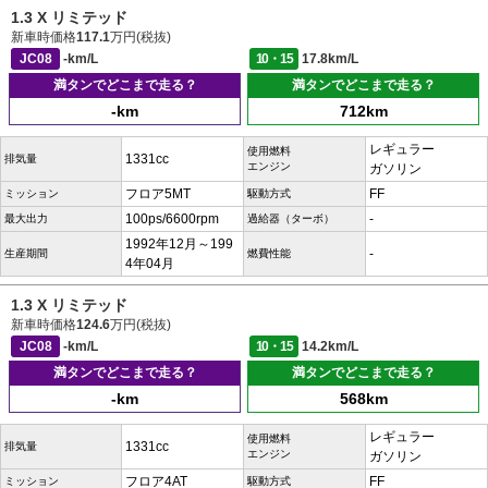
1.3 X リミテッド
新車時価格
117.1
万円(税抜)
JC08
-km/L
10・15
17.8km/L
満タンでどこまで走る？
満タンでどこまで走る？
-km
712km
レギュラー
使用燃料
1331cc
排気量
エンジン
ガソリン
フロア5MT
FF
ミッション
駆動方式
100ps/6600rpm
-
最大出力
過給器（ターボ）
1992年12月～199
-
生産期間
燃費性能
4年04月
1.3 X リミテッド
新車時価格
124.6
万円(税抜)
JC08
-km/L
10・15
14.2km/L
満タンでどこまで走る？
満タンでどこまで走る？
-km
568km
レギュラー
使用燃料
1331cc
排気量
エンジン
ガソリン
フロア4AT
FF
ミッション
駆動方式