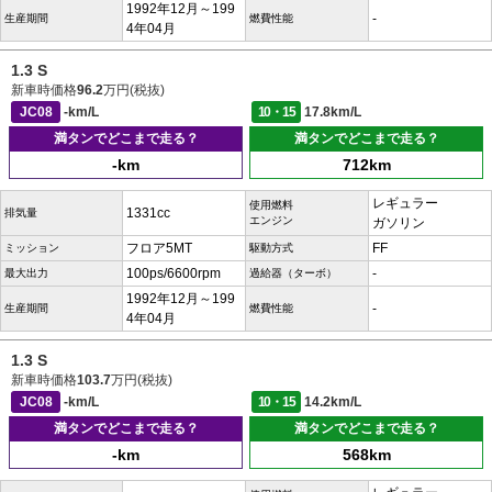
1992年12月～199
-
生産期間
燃費性能
4年04月
1.3 S
新車時価格
96.2
万円(税抜)
JC08
-km/L
10・15
17.8km/L
満タンでどこまで走る？
満タンでどこまで走る？
-km
712km
レギュラー
使用燃料
1331cc
排気量
エンジン
ガソリン
フロア5MT
FF
ミッション
駆動方式
100ps/6600rpm
-
最大出力
過給器（ターボ）
1992年12月～199
-
生産期間
燃費性能
4年04月
1.3 S
新車時価格
103.7
万円(税抜)
JC08
-km/L
10・15
14.2km/L
満タンでどこまで走る？
満タンでどこまで走る？
-km
568km