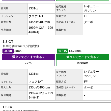
レギュラー
使用燃料
1331cc
排気量
エンジン
ガソリン
フロア5MT
FF
ミッション
駆動方式
135ps/6400rpm
ターボ
最大出力
過給器（ターボ）
1992年12月～199
-
生産期間
燃費性能
4年04月
1.3 GT
新車時価格
140.1
万円(税抜)
JC08
-km/L
10・15
13.2km/L
満タンでどこまで走る？
満タンでどこまで走る？
-km
528km
レギュラー
使用燃料
1331cc
排気量
エンジン
ガソリン
フロア4AT
FF
ミッション
駆動方式
135ps/6400rpm
ターボ
最大出力
過給器（ターボ）
1992年12月～199
-
生産期間
燃費性能
4年04月
1.3 Gi