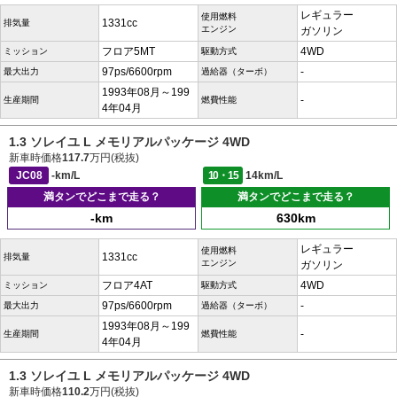
レギュラー
使用燃料
1331cc
排気量
エンジン
ガソリン
フロア5MT
4WD
ミッション
駆動方式
97ps/6600rpm
-
最大出力
過給器（ターボ）
1993年08月～199
-
生産期間
燃費性能
4年04月
1.3 ソレイユ L メモリアルパッケージ 4WD
新車時価格
117.7
万円(税抜)
JC08
-km/L
10・15
14km/L
満タンでどこまで走る？
満タンでどこまで走る？
-km
630km
レギュラー
使用燃料
1331cc
排気量
エンジン
ガソリン
フロア4AT
4WD
ミッション
駆動方式
97ps/6600rpm
-
最大出力
過給器（ターボ）
1993年08月～199
-
生産期間
燃費性能
4年04月
1.3 ソレイユ L メモリアルパッケージ 4WD
新車時価格
110.2
万円(税抜)