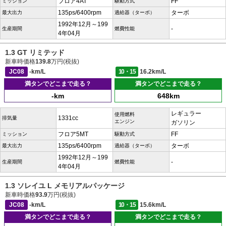
フロア4AT
FF
ミッション
駆動方式
135ps/6400rpm
ターボ
最大出力
過給器（ターボ）
1992年12月～199
-
生産期間
燃費性能
4年04月
1.3 GT リミテッド
新車時価格
139.8
万円(税抜)
JC08
-km/L
10・15
16.2km/L
満タンでどこまで走る？
満タンでどこまで走る？
-km
648km
レギュラー
使用燃料
1331cc
排気量
エンジン
ガソリン
フロア5MT
FF
ミッション
駆動方式
135ps/6400rpm
ターボ
最大出力
過給器（ターボ）
1992年12月～199
-
生産期間
燃費性能
4年04月
1.3 ソレイユ L メモリアルパッケージ
新車時価格
93.9
万円(税抜)
JC08
-km/L
10・15
15.6km/L
満タンでどこまで走る？
満タンでどこまで走る？