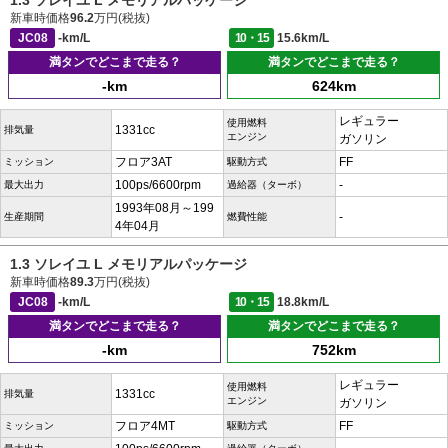
1.3 ソレイユ L メモリアルパッケージ
新車時価格
96.2
万円(税抜)
JC08
-km/L
10・15
15.6km/L
満タンでどこまで走る？
満タンでどこまで走る？
-km
624km
レギュラー
使用燃料
1331cc
排気量
エンジン
ガソリン
フロア3AT
FF
ミッション
駆動方式
100ps/6600rpm
-
最大出力
過給器（ターボ）
1993年08月～199
-
生産期間
燃費性能
4年04月
1.3 ソレイユ L メモリアルパッケージ
新車時価格
89.3
万円(税抜)
JC08
-km/L
10・15
18.8km/L
満タンでどこまで走る？
満タンでどこまで走る？
-km
752km
レギュラー
使用燃料
1331cc
排気量
エンジン
ガソリン
フロア4MT
FF
ミッション
駆動方式