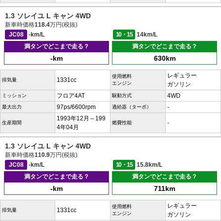
1.3 ソレイユ L キャン 4WD
新車時価格
118.4
万円(税抜)
JC08
-km/L
10・15
14km/L
満タンでどこまで走る？
満タンでどこまで走る？
-km
630km
レギュラー
使用燃料
1331cc
排気量
エンジン
ガソリン
フロア4AT
4WD
ミッション
駆動方式
97ps/6600rpm
-
最大出力
過給器（ターボ）
1993年12月～199
-
生産期間
燃費性能
4年04月
1.3 ソレイユ L キャン 4WD
新車時価格
110.9
万円(税抜)
JC08
-km/L
10・15
15.8km/L
満タンでどこまで走る？
満タンでどこまで走る？
-km
711km
レギュラー
使用燃料
1331cc
排気量
エンジン
ガソリン