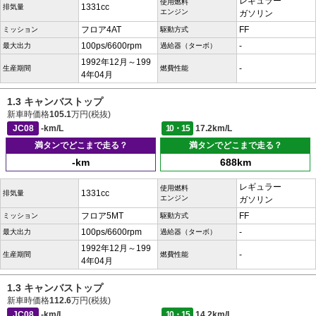
レギュラー
使用燃料
1331cc
排気量
エンジン
ガソリン
フロア4AT
FF
ミッション
駆動方式
100ps/6600rpm
-
最大出力
過給器（ターボ）
1992年12月～199
-
生産期間
燃費性能
4年04月
1.3 キャンバストップ
新車時価格
105.1
万円(税抜)
JC08
-km/L
10・15
17.2km/L
満タンでどこまで走る？
満タンでどこまで走る？
-km
688km
レギュラー
使用燃料
1331cc
排気量
エンジン
ガソリン
フロア5MT
FF
ミッション
駆動方式
100ps/6600rpm
-
最大出力
過給器（ターボ）
1992年12月～199
-
生産期間
燃費性能
4年04月
1.3 キャンバストップ
新車時価格
112.6
万円(税抜)
JC08
-km/L
10・15
14.2km/L