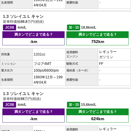
1993年12月～199
-
生産期間
燃費性能
4年04月
1.3 ソレイユ L キャン
新車時価格
88.8
万円(税抜)
JC08
-km/L
10・15
18.8km/L
満タンでどこまで走る？
満タンでどこまで走る？
-km
752km
レギュラー
使用燃料
1331cc
排気量
エンジン
ガソリン
フロア4MT
FF
ミッション
駆動方式
100ps/6600rpm
-
最大出力
過給器（ターボ）
1993年12月～199
-
生産期間
燃費性能
4年04月
1.3 ソレイユ L キャン
新車時価格
98
万円(税抜)
JC08
-km/L
10・15
15.6km/L
満タンでどこまで走る？
満タンでどこまで走る？
-km
624km
レギュラー
使用燃料