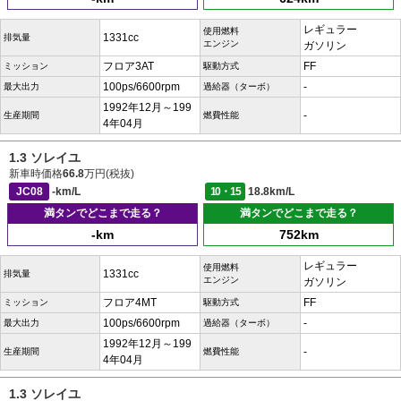
レギュラー
使用燃料
1331cc
排気量
エンジン
ガソリン
フロア3AT
FF
ミッション
駆動方式
100ps/6600rpm
-
最大出力
過給器（ターボ）
1992年12月～199
-
生産期間
燃費性能
4年04月
1.3 ソレイユ
新車時価格
66.8
万円(税抜)
JC08
-km/L
10・15
18.8km/L
満タンでどこまで走る？
満タンでどこまで走る？
-km
752km
レギュラー
使用燃料
1331cc
排気量
エンジン
ガソリン
フロア4MT
FF
ミッション
駆動方式
100ps/6600rpm
-
最大出力
過給器（ターボ）
1992年12月～199
-
生産期間
燃費性能
4年04月
1.3 ソレイユ