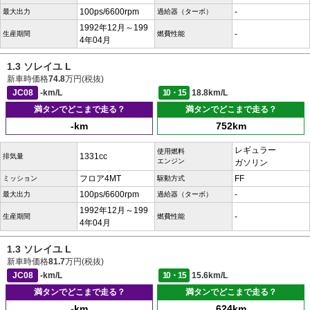
100ps/6600rpm
-
最大出力
過給器（ターボ）
1992年12月～199
-
生産期間
燃費性能
4年04月
1.3 ソレイユ L
新車時価格
74.8
万円(税抜)
JC08
-km/L
10・15
18.8km/L
満タンでどこまで走る？
満タンでどこまで走る？
-km
752km
レギュラー
使用燃料
1331cc
排気量
エンジン
ガソリン
フロア4MT
FF
ミッション
駆動方式
100ps/6600rpm
-
最大出力
過給器（ターボ）
1992年12月～199
-
生産期間
燃費性能
4年04月
1.3 ソレイユ L
新車時価格
81.7
万円(税抜)
JC08
-km/L
10・15
15.6km/L
満タンでどこまで走る？
満タンでどこまで走る？
-km
624km