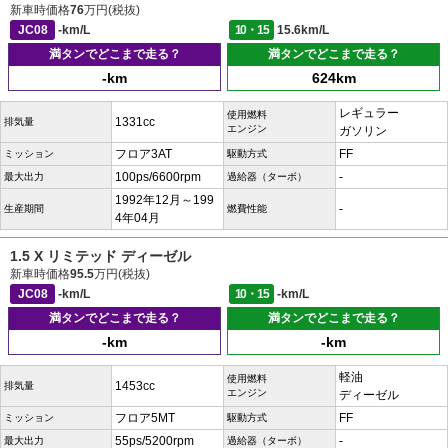
新車時価格
76
万円(税抜)
JC08
-km/L
10・15
15.6km/L
満タンでどこまで走る？
満タンでどこまで走る？
-km
624km
レギュラー
使用燃料
1331cc
排気量
エンジン
ガソリン
フロア3AT
FF
ミッション
駆動方式
100ps/6600rpm
-
最大出力
過給器（ターボ）
1992年12月～199
-
生産期間
燃費性能
4年04月
1.5 X リミテッド ディーゼル
新車時価格
95.5
万円(税抜)
JC08
-km/L
10・15
-km/L
満タンでどこまで走る？
満タンでどこまで走る？
-km
-km
軽油
使用燃料
1453cc
排気量
エンジン
ディーゼル
フロア5MT
FF
ミッション
駆動方式
55ps/5200rpm
-
最大出力
過給器（ターボ）