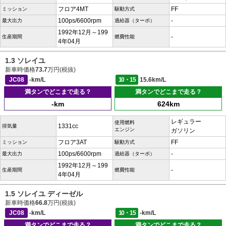
フロア4MT
FF
ミッション
駆動方式
100ps/6600rpm
-
最大出力
過給器（ターボ）
1992年12月～199
-
生産期間
燃費性能
4年04月
1.3 ソレイユ
新車時価格
73.7
万円(税抜)
JC08
-km/L
10・15
15.6km/L
満タンでどこまで走る？
満タンでどこまで走る？
-km
624km
レギュラー
使用燃料
1331cc
排気量
エンジン
ガソリン
フロア3AT
FF
ミッション
駆動方式
100ps/6600rpm
-
最大出力
過給器（ターボ）
1992年12月～199
-
生産期間
燃費性能
4年04月
1.5 ソレイユ ディーゼル
新車時価格
66.8
万円(税抜)
JC08
-km/L
10・15
-km/L
満タンでどこまで走る？
満タンでどこまで走る？