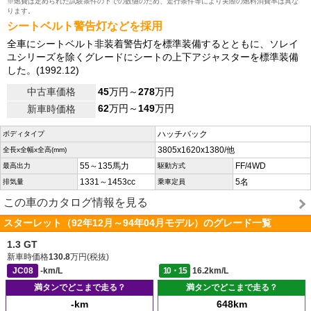
※燃費は定められた試験条件の下での数値のため、走行条件等により実際の燃料消費率は異な
ります。
シートベルト警告灯などを採用
全車にシートベルト非装着警告灯を標準装備するとともに、ソレイ
ユシリーズを除くグレードにシートの上下アジャスターを標準装備
した。(1992.12)
中古車価格
45
万円～
278
万円
62
万円～
149
万円
新車時価格
ハッチバック
ボディタイプ
3805x1620x1380/他
全長x全幅x全高(mm)
55～135馬力
FF/4WD
最高出力
駆動方式
1331～1453cc
5名
排気量
乗車定員
この車のカタログ情報を見る
スターレット（92年12月～94年04月モデル）のグレード一覧
1.3 GT
新車時価格
130.8
万円(税抜)
JC08
-km/L
10・15
16.2km/L
満タンでどこまで走る？
満タンでどこまで走る？
-km
648km