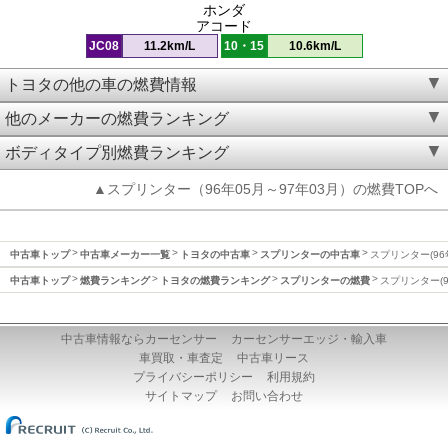
ホンダ
アコード
JC08
11.2km/L
10・15
10.6km/L
トヨタの他の車の燃費情報
他のメーカーの燃費ランキング
ボディタイプ別燃費ランキング
▲スプリンター（96年05月～97年03月）の燃費TOPへ
中古車トップ
中古車メーカー一覧
トヨタの中古車
スプリンターの中古車
スプリンター(96
中古車トップ
燃費ランキング
トヨタの燃費ランキング
スプリンターの燃費
スプリンター(9
中古車情報ならカーセンサー
カーセンサーエッジ・輸入車
車買取・車査定
中古車リース
プライバシーポリシー
利用規約
サイトマップ
お問い合わせ