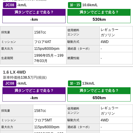
JC08
-km/L
10・15
10.6km/L
満タンでどこまで走る？
満タンでどこまで走る？
-km
530km
レギュラー
使用燃料
1587cc
排気量
エンジン
ガソリン
フロア4AT
4WD
ミッション
駆動方式
115ps/6000rpm
-
最大出力
過給器（ターボ）
1996年05月～199
-
生産期間
燃費性能
7年03月
1.6 LX 4WD
新車時価格
138.5
万円(税抜)
JC08
-km/L
10・15
13km/L
満タンでどこまで走る？
満タンでどこまで走る？
-km
650km
レギュラー
使用燃料
1587cc
排気量
エンジン
ガソリン
フロア5MT
4WD
ミッション
駆動方式
115ps/6000rpm
-
最大出力
過給器（ターボ）