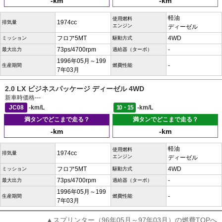
-km
-km
軽油
使用燃料
1974cc
排気量
エンジン
ディーゼル
フロア5MT
4WD
ミッション
駆動方式
73ps/4700rpm
-
最大出力
過給器（ターボ）
1996年05月～199
-
生産期間
燃費性能
7年03月
2.0 LX ビジネスパッケージ ディーゼル 4WD
新車時価格
---
JC08
-km/L
10・15
-km/L
満タンでどこまで走る？
満タンでどこまで走る？
-km
-km
軽油
使用燃料
1974cc
排気量
エンジン
ディーゼル
フロア5MT
4WD
ミッション
駆動方式
73ps/4700rpm
-
最大出力
過給器（ターボ）
1996年05月～199
-
生産期間
燃費性能
7年03月
▲スプリンター（96年05月～97年03月）の燃費TOPへ