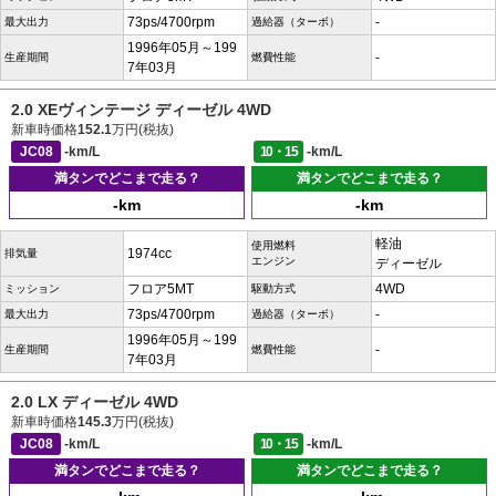
73ps/4700rpm
-
最大出力
過給器（ターボ）
1996年05月～199
-
生産期間
燃費性能
7年03月
2.0 XEヴィンテージ ディーゼル 4WD
新車時価格
152.1
万円(税抜)
JC08
-km/L
10・15
-km/L
満タンでどこまで走る？
満タンでどこまで走る？
-km
-km
軽油
使用燃料
1974cc
排気量
エンジン
ディーゼル
フロア5MT
4WD
ミッション
駆動方式
73ps/4700rpm
-
最大出力
過給器（ターボ）
1996年05月～199
-
生産期間
燃費性能
7年03月
2.0 LX ディーゼル 4WD
新車時価格
145.3
万円(税抜)
JC08
-km/L
10・15
-km/L
満タンでどこまで走る？
満タンでどこまで走る？