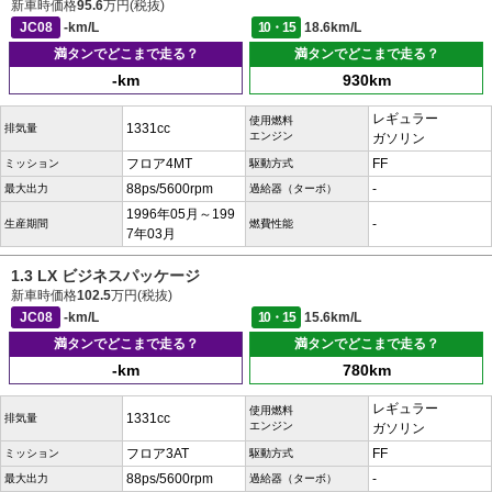
新車時価格
95.6
万円(税抜)
JC08
-km/L
10・15
18.6km/L
満タンでどこまで走る？
満タンでどこまで走る？
-km
930km
レギュラー
使用燃料
1331cc
排気量
エンジン
ガソリン
フロア4MT
FF
ミッション
駆動方式
88ps/5600rpm
-
最大出力
過給器（ターボ）
1996年05月～199
-
生産期間
燃費性能
7年03月
1.3 LX ビジネスパッケージ
新車時価格
102.5
万円(税抜)
JC08
-km/L
10・15
15.6km/L
満タンでどこまで走る？
満タンでどこまで走る？
-km
780km
レギュラー
使用燃料
1331cc
排気量
エンジン
ガソリン
フロア3AT
FF
ミッション
駆動方式
88ps/5600rpm
-
最大出力
過給器（ターボ）