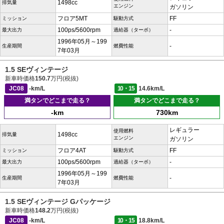
1498cc
排気量
エンジン
ガソリン
フロア5MT
FF
ミッション
駆動方式
100ps/5600rpm
-
最大出力
過給器（ターボ）
1996年05月～199
-
生産期間
燃費性能
7年03月
1.5 SEヴィンテージ
新車時価格
150.7
万円(税抜)
JC08
-km/L
10・15
14.6km/L
満タンでどこまで走る？
満タンでどこまで走る？
-km
730km
レギュラー
使用燃料
1498cc
排気量
エンジン
ガソリン
フロア4AT
FF
ミッション
駆動方式
100ps/5600rpm
-
最大出力
過給器（ターボ）
1996年05月～199
-
生産期間
燃費性能
7年03月
1.5 SEヴィンテージ Gパッケージ
新車時価格
148.2
万円(税抜)
JC08
-km/L
10・15
18.8km/L