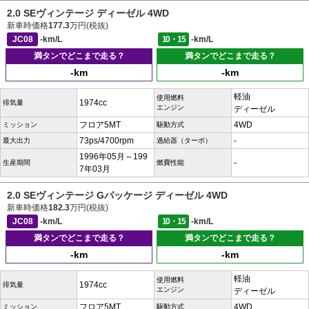
2.0 SEヴィンテージ ディーゼル 4WD
新車時価格
177.3
万円(税抜)
JC08
-km/L
10・15
-km/L
満タンでどこまで走る？
満タンでどこまで走る？
-km
-km
軽油
使用燃料
1974cc
排気量
エンジン
ディーゼル
フロア5MT
4WD
ミッション
駆動方式
73ps/4700rpm
-
最大出力
過給器（ターボ）
1996年05月～199
-
生産期間
燃費性能
7年03月
2.0 SEヴィンテージ Gパッケージ ディーゼル 4WD
新車時価格
182.3
万円(税抜)
JC08
-km/L
10・15
-km/L
満タンでどこまで走る？
満タンでどこまで走る？
-km
-km
軽油
使用燃料
1974cc
排気量
エンジン
ディーゼル
フロア5MT
4WD
ミッション
駆動方式