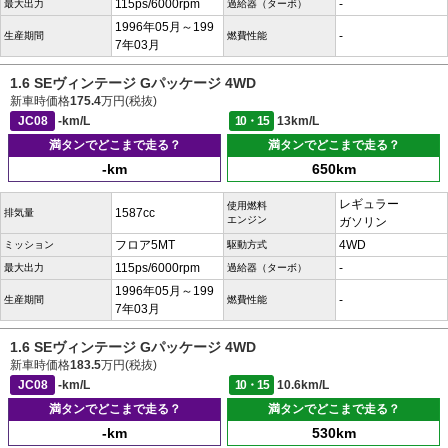
115ps/6000rpm
-
最大出力
過給器（ターボ）
1996年05月～199
-
生産期間
燃費性能
7年03月
1.6 SEヴィンテージ Gパッケージ 4WD
新車時価格
175.4
万円(税抜)
JC08
-km/L
10・15
13km/L
満タンでどこまで走る？
満タンでどこまで走る？
-km
650km
レギュラー
使用燃料
1587cc
排気量
エンジン
ガソリン
フロア5MT
4WD
ミッション
駆動方式
115ps/6000rpm
-
最大出力
過給器（ターボ）
1996年05月～199
-
生産期間
燃費性能
7年03月
1.6 SEヴィンテージ Gパッケージ 4WD
新車時価格
183.5
万円(税抜)
JC08
-km/L
10・15
10.6km/L
満タンでどこまで走る？
満タンでどこまで走る？
-km
530km