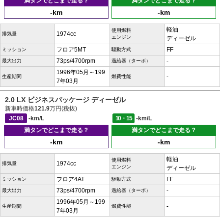
満タンでどこまで走る？
満タンでどこまで走る？
-km
-km
軽油
使用燃料
1974cc
排気量
エンジン
ディーゼル
フロア5MT
FF
ミッション
駆動方式
73ps/4700rpm
-
最大出力
過給器（ターボ）
1996年05月～199
-
生産期間
燃費性能
7年03月
2.0 LX ビジネスパッケージ ディーゼル
新車時価格
121.9
万円(税抜)
JC08
-km/L
10・15
-km/L
満タンでどこまで走る？
満タンでどこまで走る？
-km
-km
軽油
使用燃料
1974cc
排気量
エンジン
ディーゼル
フロア4AT
FF
ミッション
駆動方式
73ps/4700rpm
-
最大出力
過給器（ターボ）
1996年05月～199
-
生産期間
燃費性能
7年03月