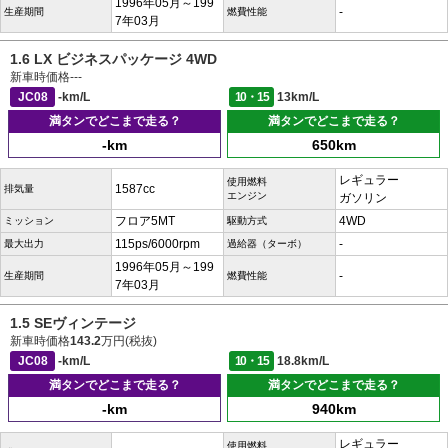
1996年05月～199
-
生産期間
燃費性能
7年03月
1.6 LX ビジネスパッケージ 4WD
新車時価格
---
JC08
-km/L
10・15
13km/L
満タンでどこまで走る？
満タンでどこまで走る？
-km
650km
レギュラー
使用燃料
1587cc
排気量
エンジン
ガソリン
フロア5MT
4WD
ミッション
駆動方式
115ps/6000rpm
-
最大出力
過給器（ターボ）
1996年05月～199
-
生産期間
燃費性能
7年03月
1.5 SEヴィンテージ
新車時価格
143.2
万円(税抜)
JC08
-km/L
10・15
18.8km/L
満タンでどこまで走る？
満タンでどこまで走る？
-km
940km
レギュラー
使用燃料