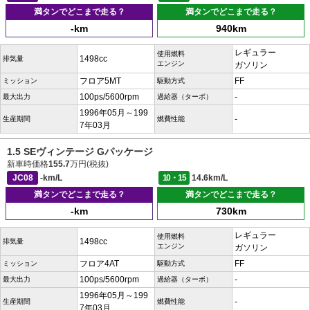
満タンでどこまで走る？
満タンでどこまで走る？
-km
940km
レギュラー
使用燃料
1498cc
排気量
エンジン
ガソリン
フロア5MT
FF
ミッション
駆動方式
100ps/5600rpm
-
最大出力
過給器（ターボ）
1996年05月～199
-
生産期間
燃費性能
7年03月
1.5 SEヴィンテージ Gパッケージ
新車時価格
155.7
万円(税抜)
JC08
-km/L
10・15
14.6km/L
満タンでどこまで走る？
満タンでどこまで走る？
-km
730km
レギュラー
使用燃料
1498cc
排気量
エンジン
ガソリン
フロア4AT
FF
ミッション
駆動方式
100ps/5600rpm
-
最大出力
過給器（ターボ）
1996年05月～199
-
生産期間
燃費性能
7年03月