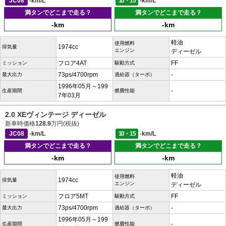
JC08
-km/L
10・15
-km/L
満タンでどこまで走る？
満タンでどこまで走る？
-km
-km
軽油
使用燃料
1974cc
排気量
エンジン
ディーゼル
フロア4AT
FF
ミッション
駆動方式
73ps/4700rpm
-
最大出力
過給器（ターボ）
1996年05月～199
-
生産期間
燃費性能
7年03月
2.0 XEヴィンテージ ディーゼル
新車時価格
128.9
万円(税抜)
JC08
-km/L
10・15
-km/L
満タンでどこまで走る？
満タンでどこまで走る？
-km
-km
軽油
使用燃料
1974cc
排気量
エンジン
ディーゼル
フロア5MT
FF
ミッション
駆動方式
73ps/4700rpm
-
最大出力
過給器（ターボ）
1996年05月～199
-
生産期間
燃費性能