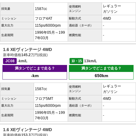
レギュラー
使用燃料
1587cc
排気量
エンジン
ガソリン
フロア4AT
4WD
ミッション
駆動方式
115ps/6000rpm
-
最大出力
過給器（ターボ）
1996年05月～199
-
生産期間
燃費性能
7年03月
1.6 XEヴィンテージ 4WD
新車時価格
145.2
万円(税抜)
JC08
-km/L
10・15
13km/L
満タンでどこまで走る？
満タンでどこまで走る？
-km
650km
レギュラー
使用燃料
1587cc
排気量
エンジン
ガソリン
フロア5MT
4WD
ミッション
駆動方式
115ps/6000rpm
-
最大出力
過給器（ターボ）
1996年05月～199
-
生産期間
燃費性能
7年03月
1.6 XEヴィンテージ 4WD
新車時価格
153.3
万円(税抜)