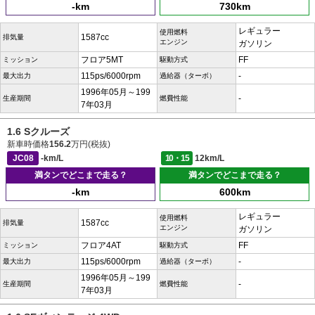
-km
730km
レギュラー
使用燃料
1587cc
排気量
エンジン
ガソリン
フロア5MT
FF
ミッション
駆動方式
115ps/6000rpm
-
最大出力
過給器（ターボ）
1996年05月～199
-
生産期間
燃費性能
7年03月
1.6 Sクルーズ
新車時価格
156.2
万円(税抜)
JC08
-km/L
10・15
12km/L
満タンでどこまで走る？
満タンでどこまで走る？
-km
600km
レギュラー
使用燃料
1587cc
排気量
エンジン
ガソリン
フロア4AT
FF
ミッション
駆動方式
115ps/6000rpm
-
最大出力
過給器（ターボ）
1996年05月～199
-
生産期間
燃費性能
7年03月