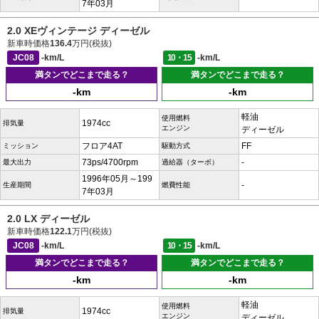
7年03月
2.0 XEヴィンテージ ディーゼル
新車時価格
136.4
万円(税抜)
JC08
-km/L
10・15
-km/L
満タンでどこまで走る？
満タンでどこまで走る？
-km
-km
軽油
使用燃料
1974cc
排気量
エンジン
ディーゼル
フロア4AT
FF
ミッション
駆動方式
73ps/4700rpm
-
最大出力
過給器（ターボ）
1996年05月～199
-
生産期間
燃費性能
7年03月
2.0 LX ディーゼル
新車時価格
122.1
万円(税抜)
JC08
-km/L
10・15
-km/L
満タンでどこまで走る？
満タンでどこまで走る？
-km
-km
軽油
使用燃料
1974cc
排気量
エンジン
ディーゼル