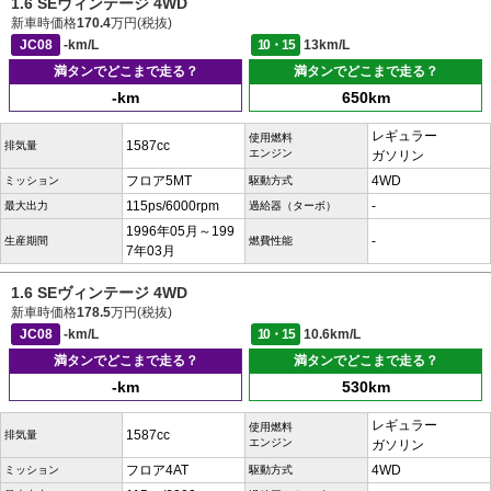
1.6 SEヴィンテージ 4WD
新車時価格
170.4
万円(税抜)
JC08
-km/L
10・15
13km/L
満タンでどこまで走る？
満タンでどこまで走る？
-km
650km
レギュラー
使用燃料
1587cc
排気量
エンジン
ガソリン
フロア5MT
4WD
ミッション
駆動方式
115ps/6000rpm
-
最大出力
過給器（ターボ）
1996年05月～199
-
生産期間
燃費性能
7年03月
1.6 SEヴィンテージ 4WD
新車時価格
178.5
万円(税抜)
JC08
-km/L
10・15
10.6km/L
満タンでどこまで走る？
満タンでどこまで走る？
-km
530km
レギュラー
使用燃料
1587cc
排気量
エンジン
ガソリン
フロア4AT
4WD
ミッション
駆動方式