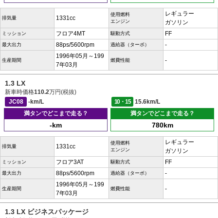
レギュラー
使用燃料
1331cc
排気量
エンジン
ガソリン
フロア4MT
FF
ミッション
駆動方式
88ps/5600rpm
-
最大出力
過給器（ターボ）
1996年05月～199
-
生産期間
燃費性能
7年03月
1.3 LX
新車時価格
110.2
万円(税抜)
JC08
-km/L
10・15
15.6km/L
満タンでどこまで走る？
満タンでどこまで走る？
-km
780km
レギュラー
使用燃料
1331cc
排気量
エンジン
ガソリン
フロア3AT
FF
ミッション
駆動方式
88ps/5600rpm
-
最大出力
過給器（ターボ）
1996年05月～199
-
生産期間
燃費性能
7年03月
1.3 LX ビジネスパッケージ