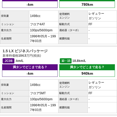
-km
780km
レギュラー
使用燃料
1498cc
排気量
エンジン
ガソリン
フロア4AT
FF
ミッション
駆動方式
100ps/5600rpm
-
最大出力
過給器（ターボ）
1996年05月～199
-
生産期間
燃費性能
7年03月
1.5 LX ビジネスパッケージ
新車時価格
104.5
万円(税抜)
JC08
-km/L
10・15
18.8km/L
満タンでどこまで走る？
満タンでどこまで走る？
-km
940km
レギュラー
使用燃料
1498cc
排気量
エンジン
ガソリン
フロア5MT
FF
ミッション
駆動方式
100ps/5600rpm
-
最大出力
過給器（ターボ）
1996年05月～199
-
生産期間
燃費性能
7年03月