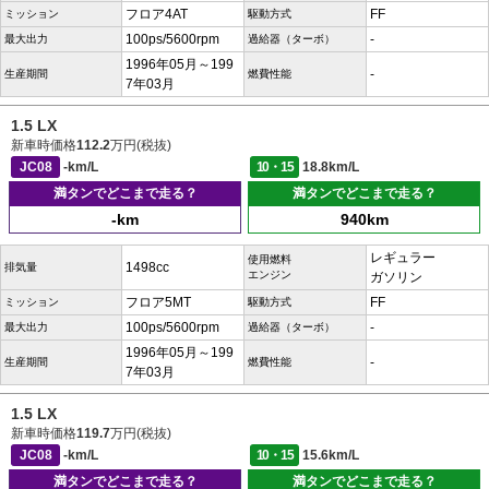
フロア4AT
FF
ミッション
駆動方式
100ps/5600rpm
-
最大出力
過給器（ターボ）
1996年05月～199
-
生産期間
燃費性能
7年03月
1.5 LX
新車時価格
112.2
万円(税抜)
JC08
-km/L
10・15
18.8km/L
満タンでどこまで走る？
満タンでどこまで走る？
-km
940km
レギュラー
使用燃料
1498cc
排気量
エンジン
ガソリン
フロア5MT
FF
ミッション
駆動方式
100ps/5600rpm
-
最大出力
過給器（ターボ）
1996年05月～199
-
生産期間
燃費性能
7年03月
1.5 LX
新車時価格
119.7
万円(税抜)
JC08
-km/L
10・15
15.6km/L
満タンでどこまで走る？
満タンでどこまで走る？