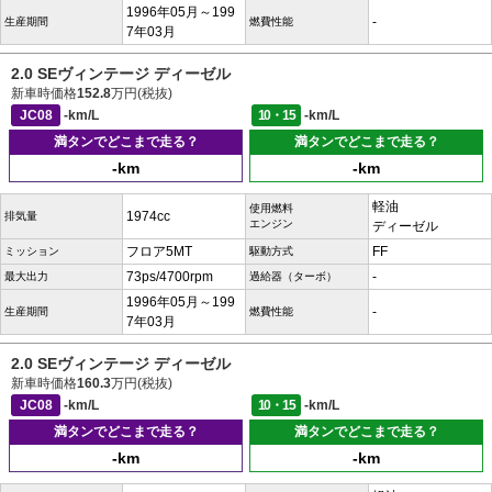
1996年05月～199
-
生産期間
燃費性能
7年03月
2.0 SEヴィンテージ ディーゼル
新車時価格
152.8
万円(税抜)
JC08
-km/L
10・15
-km/L
満タンでどこまで走る？
満タンでどこまで走る？
-km
-km
軽油
使用燃料
1974cc
排気量
エンジン
ディーゼル
フロア5MT
FF
ミッション
駆動方式
73ps/4700rpm
-
最大出力
過給器（ターボ）
1996年05月～199
-
生産期間
燃費性能
7年03月
2.0 SEヴィンテージ ディーゼル
新車時価格
160.3
万円(税抜)
JC08
-km/L
10・15
-km/L
満タンでどこまで走る？
満タンでどこまで走る？
-km
-km