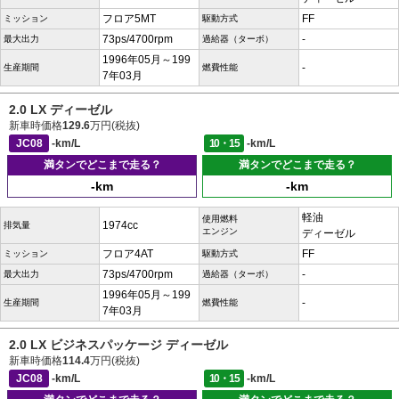
フロア5MT
FF
ミッション
駆動方式
73ps/4700rpm
-
最大出力
過給器（ターボ）
1996年05月～199
-
生産期間
燃費性能
7年03月
2.0 LX ディーゼル
新車時価格
129.6
万円(税抜)
JC08
-km/L
10・15
-km/L
満タンでどこまで走る？
満タンでどこまで走る？
-km
-km
軽油
使用燃料
1974cc
排気量
エンジン
ディーゼル
フロア4AT
FF
ミッション
駆動方式
73ps/4700rpm
-
最大出力
過給器（ターボ）
1996年05月～199
-
生産期間
燃費性能
7年03月
2.0 LX ビジネスパッケージ ディーゼル
新車時価格
114.4
万円(税抜)
JC08
-km/L
10・15
-km/L