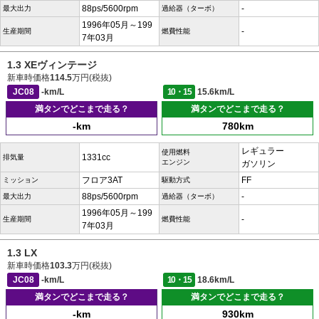
88ps/5600rpm
-
最大出力
過給器（ターボ）
1996年05月～199
-
生産期間
燃費性能
7年03月
1.3 XEヴィンテージ
新車時価格
114.5
万円(税抜)
JC08
-km/L
10・15
15.6km/L
満タンでどこまで走る？
満タンでどこまで走る？
-km
780km
レギュラー
使用燃料
1331cc
排気量
エンジン
ガソリン
フロア3AT
FF
ミッション
駆動方式
88ps/5600rpm
-
最大出力
過給器（ターボ）
1996年05月～199
-
生産期間
燃費性能
7年03月
1.3 LX
新車時価格
103.3
万円(税抜)
JC08
-km/L
10・15
18.6km/L
満タンでどこまで走る？
満タンでどこまで走る？
-km
930km