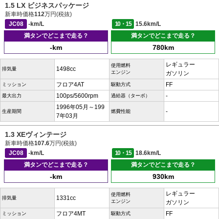
1.5 LX ビジネスパッケージ
新車時価格
112
万円(税抜)
JC08
-km/L
10・15
15.6km/L
満タンでどこまで走る？
満タンでどこまで走る？
-km
780km
レギュラー
使用燃料
1498cc
排気量
エンジン
ガソリン
フロア4AT
FF
ミッション
駆動方式
100ps/5600rpm
-
最大出力
過給器（ターボ）
1996年05月～199
-
生産期間
燃費性能
7年03月
1.3 XEヴィンテージ
新車時価格
107.6
万円(税抜)
JC08
-km/L
10・15
18.6km/L
満タンでどこまで走る？
満タンでどこまで走る？
-km
930km
レギュラー
使用燃料
1331cc
排気量
エンジン
ガソリン
フロア4MT
FF
ミッション
駆動方式