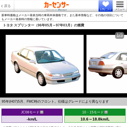
戻る
お気に入り
メニュー
新車時価格はメーカー発表当時の車両本体価格です。また基本情報など、その他の項目について
もメーカー発表時の情報に基いています。
トヨタ スプリンター（96年05月～97年03月）の燃費
1/3
95年(H07)5月、FMC時のフロント。仕様はグレードにより異なります
JC08モード
10・15モード
-km/L
10.6～18.8km/L