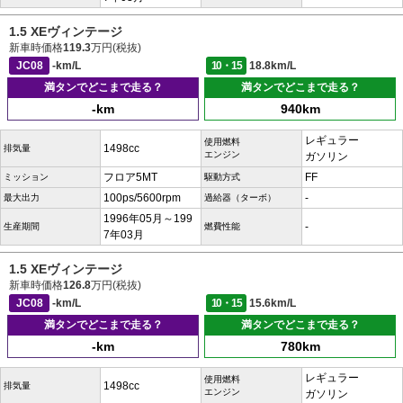
1.5 XEヴィンテージ
新車時価格
119.3
万円(税抜)
JC08
-km/L
10・15
18.8km/L
満タンでどこまで走る？
満タンでどこまで走る？
-km
940km
レギュラー
使用燃料
1498cc
排気量
エンジン
ガソリン
フロア5MT
FF
ミッション
駆動方式
100ps/5600rpm
-
最大出力
過給器（ターボ）
1996年05月～199
-
生産期間
燃費性能
7年03月
1.5 XEヴィンテージ
新車時価格
126.8
万円(税抜)
JC08
-km/L
10・15
15.6km/L
満タンでどこまで走る？
満タンでどこまで走る？
-km
780km
レギュラー
使用燃料
1498cc
排気量
エンジン
ガソリン