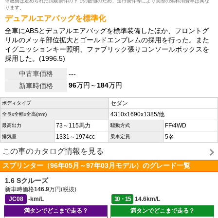
※燃費は定められた試験条件の下での数値のため、走行条件等により実際の燃料消費率は異な
ります。
デュアルエアバッグを標準化
全車にABSとデュアルエアバッグを標準装備したほか、フロントグ
リルのメッキ部位拡大とゴールドエンブレムの採用を行った。また
イグニッションキー照明、ファブリック張りコンソールボックスを
採用した。(1996.5)
中古車価格
---
96
万円～
184
万円
新車時価格
セダン
ボディタイプ
4310x1690x1385/他
全長x全幅x全高(mm)
73～115馬力
FF/4WD
最高出力
駆動方式
1331～1974cc
5名
排気量
乗車定員
この車のカタログ情報を見る
スプリンター（96年05月～97年03月モデル）のグレード一覧
1.6 Sクルーズ
新車時価格
146.9
万円(税抜)
JC08
-km/L
10・15
14.6km/L
満タンでどこまで走る？
満タンでどこまで走る？