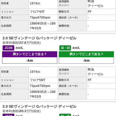
軽油
使用燃料
1974cc
排気量
エンジン
ディーゼル
フロア4AT
FF
ミッション
駆動方式
73ps/4700rpm
-
最大出力
過給器（ターボ）
1996年05月～199
-
生産期間
燃費性能
7年03月
2.0 SEヴィンテージ Gパッケージ ディーゼル
新車時価格
157.8
万円(税抜)
JC08
-km/L
10・15
-km/L
満タンでどこまで走る？
満タンでどこまで走る？
-km
-km
軽油
使用燃料
1974cc
排気量
エンジン
ディーゼル
フロア5MT
FF
ミッション
駆動方式
73ps/4700rpm
-
最大出力
過給器（ターボ）
1996年05月～199
-
生産期間
燃費性能
7年03月
2.0 SEヴィンテージ Gパッケージ ディーゼル
新車時価格
165.3
万円(税抜)