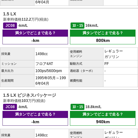
6年04月
1.5 LX
新車時価格
112.2
万円(税抜)
JC08
-km/L
10・15
16km/L
満タンでどこまで走る？
満タンでどこまで走る？
-km
800km
レギュラー
使用燃料
1498cc
排気量
エンジン
ガソリン
フロア4AT
FF
ミッション
駆動方式
100ps/5600rpm
-
最大出力
過給器（ターボ）
1995年05月～199
-
生産期間
燃費性能
6年04月
1.5 LX ビジネスパッケージ
新車時価格
103
万円(税抜)
JC08
-km/L
10・15
18.8km/L
満タンでどこまで走る？
満タンでどこまで走る？
-km
940km
レギュラー
使用燃料
1498cc
排気量
エンジン