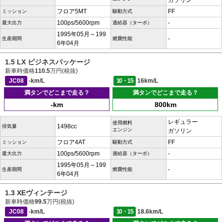
ガソリン
フロア5MT
FF
ミッション
駆動方式
100ps/5600rpm
-
最大出力
過給器（ターボ）
1995年05月～199
-
生産期間
燃費性能
6年04月
1.5 LX ビジネスパッケージ
新車時価格
110.5
万円(税抜)
JC08
-km/L
10・15
16km/L
満タンでどこまで走る？
満タンでどこまで走る？
-km
800km
レギュラー
使用燃料
1498cc
排気量
エンジン
ガソリン
フロア4AT
FF
ミッション
駆動方式
100ps/5600rpm
-
最大出力
過給器（ターボ）
1995年05月～199
-
生産期間
燃費性能
6年04月
1.3 XEヴィンテージ
新車時価格
99.5
万円(税抜)
JC08
-km/L
10・15
18.6km/L