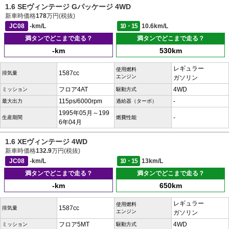
1.6 SEヴィンテージ Gパッケージ 4WD
新車時価格
178
万円(税抜)
JC08
-km/L
10・15
10.6km/L
満タンでどこまで走る？
満タンでどこまで走る？
-km
530km
レギュラー
使用燃料
1587cc
排気量
エンジン
ガソリン
フロア4AT
4WD
ミッション
駆動方式
115ps/6000rpm
-
最大出力
過給器（ターボ）
1995年05月～199
-
生産期間
燃費性能
6年04月
1.6 XEヴィンテージ 4WD
新車時価格
132.9
万円(税抜)
JC08
-km/L
10・15
13km/L
満タンでどこまで走る？
満タンでどこまで走る？
-km
650km
レギュラー
使用燃料
1587cc
排気量
エンジン
ガソリン
フロア5MT
4WD
ミッション
駆動方式