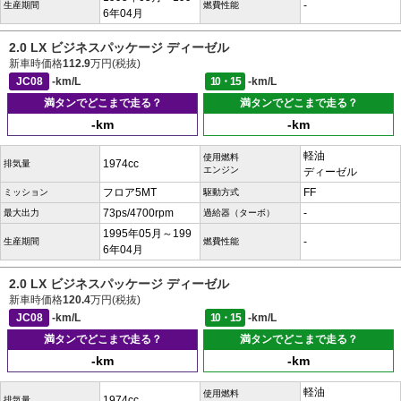
-
生産期間
燃費性能
6年04月
2.0 LX ビジネスパッケージ ディーゼル
新車時価格
112.9
万円(税抜)
JC08
-km/L
10・15
-km/L
満タンでどこまで走る？
満タンでどこまで走る？
-km
-km
軽油
使用燃料
1974cc
排気量
エンジン
ディーゼル
フロア5MT
FF
ミッション
駆動方式
73ps/4700rpm
-
最大出力
過給器（ターボ）
1995年05月～199
-
生産期間
燃費性能
6年04月
2.0 LX ビジネスパッケージ ディーゼル
新車時価格
120.4
万円(税抜)
JC08
-km/L
10・15
-km/L
満タンでどこまで走る？
満タンでどこまで走る？
-km
-km
軽油
使用燃料
1974cc
排気量