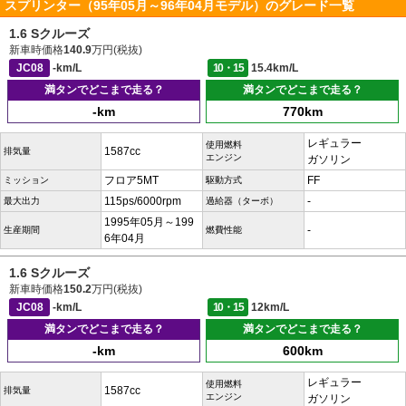
スプリンター（95年05月～96年04月モデル）のグレード一覧
1.6 Sクルーズ
新車時価格
140.9
万円(税抜)
JC08
-km/L
10・15
15.4km/L
満タンでどこまで走る？
満タンでどこまで走る？
-km
770km
レギュラー
使用燃料
1587cc
排気量
エンジン
ガソリン
フロア5MT
FF
ミッション
駆動方式
115ps/6000rpm
-
最大出力
過給器（ターボ）
1995年05月～199
-
生産期間
燃費性能
6年04月
1.6 Sクルーズ
新車時価格
150.2
万円(税抜)
JC08
-km/L
10・15
12km/L
満タンでどこまで走る？
満タンでどこまで走る？
-km
600km
レギュラー
使用燃料
1587cc
排気量
エンジン
ガソリン