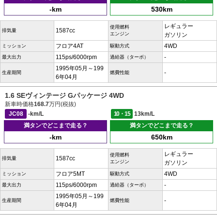
-km
530km
レギュラー
使用燃料
1587cc
排気量
エンジン
ガソリン
フロア4AT
4WD
ミッション
駆動方式
115ps/6000rpm
-
最大出力
過給器（ターボ）
1995年05月～199
-
生産期間
燃費性能
6年04月
1.6 SEヴィンテージ Gパッケージ 4WD
新車時価格
168.7
万円(税抜)
JC08
-km/L
10・15
13km/L
満タンでどこまで走る？
満タンでどこまで走る？
-km
650km
レギュラー
使用燃料
1587cc
排気量
エンジン
ガソリン
フロア5MT
4WD
ミッション
駆動方式
115ps/6000rpm
-
最大出力
過給器（ターボ）
1995年05月～199
-
生産期間
燃費性能
6年04月