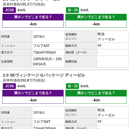
新車時価格
155.3
万円(税抜)
JC08
-km/L
10・15
-km/L
満タンでどこまで走る？
満タンでどこまで走る？
-km
-km
軽油
使用燃料
1974cc
排気量
エンジン
ディーゼル
フロア4AT
FF
ミッション
駆動方式
73ps/4700rpm
-
最大出力
過給器（ターボ）
1995年05月～199
-
生産期間
燃費性能
6年04月
2.0 SEヴィンテージ Gパッケージ ディーゼル
新車時価格
152.8
万円(税抜)
JC08
-km/L
10・15
-km/L
満タンでどこまで走る？
満タンでどこまで走る？
-km
-km
軽油
使用燃料
1974cc
排気量
エンジン
ディーゼル
フロア5MT
FF
ミッション
駆動方式
73ps/4700rpm
-
最大出力
過給器（ターボ）