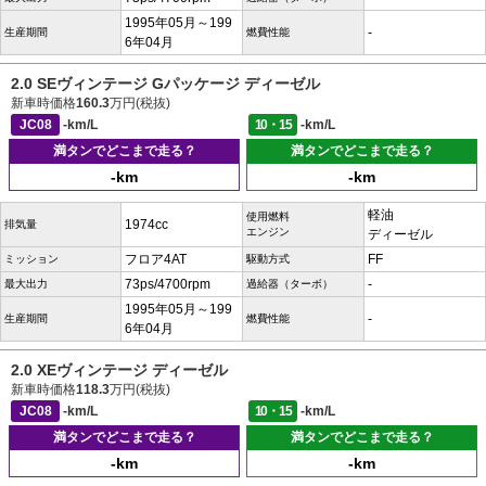
1995年05月～199
-
生産期間
燃費性能
6年04月
2.0 SEヴィンテージ Gパッケージ ディーゼル
新車時価格
160.3
万円(税抜)
JC08
-km/L
10・15
-km/L
満タンでどこまで走る？
満タンでどこまで走る？
-km
-km
軽油
使用燃料
1974cc
排気量
エンジン
ディーゼル
フロア4AT
FF
ミッション
駆動方式
73ps/4700rpm
-
最大出力
過給器（ターボ）
1995年05月～199
-
生産期間
燃費性能
6年04月
2.0 XEヴィンテージ ディーゼル
新車時価格
118.3
万円(税抜)
JC08
-km/L
10・15
-km/L
満タンでどこまで走る？
満タンでどこまで走る？
-km
-km