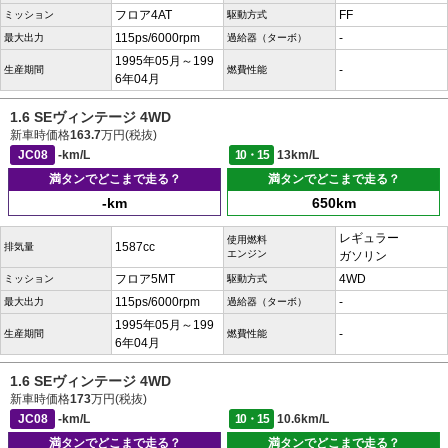
フロア4AT
FF
ミッション
駆動方式
115ps/6000rpm
-
最大出力
過給器（ターボ）
1995年05月～199
-
生産期間
燃費性能
6年04月
1.6 SEヴィンテージ 4WD
新車時価格
163.7
万円(税抜)
JC08
-km/L
10・15
13km/L
満タンでどこまで走る？
満タンでどこまで走る？
-km
650km
レギュラー
使用燃料
1587cc
排気量
エンジン
ガソリン
フロア5MT
4WD
ミッション
駆動方式
115ps/6000rpm
-
最大出力
過給器（ターボ）
1995年05月～199
-
生産期間
燃費性能
6年04月
1.6 SEヴィンテージ 4WD
新車時価格
173
万円(税抜)
JC08
-km/L
10・15
10.6km/L
満タンでどこまで走る？
満タンでどこまで走る？