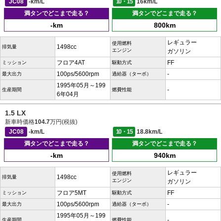
JC08
-km/L
10・15
16km/L
満タンでどこまで走る？
満タンでどこまで走る？
-km
800km
レギュラー
使用燃料
1498cc
排気量
エンジン
ガソリン
フロア4AT
FF
ミッション
駆動方式
100ps/5600rpm
-
最大出力
過給器（ターボ）
1995年05月～199
-
生産期間
燃費性能
6年04月
1.5 LX
新車時価格
104.7
万円(税抜)
JC08
-km/L
10・15
18.8km/L
満タンでどこまで走る？
満タンでどこまで走る？
-km
940km
レギュラー
使用燃料
1498cc
排気量
エンジン
ガソリン
フロア5MT
FF
ミッション
駆動方式
100ps/5600rpm
-
最大出力
過給器（ターボ）
1995年05月～199
-
生産期間
燃費性能