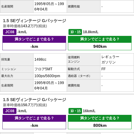
1995年05月～199
-
生産期間
燃費性能
6年04月
1.5 SEヴィンテージ Gパッケージ
新車時価格
143.2
万円(税抜)
JC08
-km/L
10・15
18.8km/L
満タンでどこまで走る？
満タンでどこまで走る？
-km
940km
レギュラー
使用燃料
1498cc
排気量
エンジン
ガソリン
フロア5MT
FF
ミッション
駆動方式
100ps/5600rpm
-
最大出力
過給器（ターボ）
1995年05月～199
-
生産期間
燃費性能
6年04月
1.5 SEヴィンテージ Gパッケージ
新車時価格
150.7
万円(税抜)
JC08
-km/L
10・15
16km/L
満タンでどこまで走る？
満タンでどこまで走る？
-km
800km