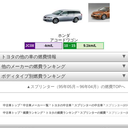
ホンダ
アコードワゴン
JC08
-km/L
10・15
9.1km/L
トヨタの他の車の燃費情報
他のメーカーの燃費ランキング
ボディタイプ別燃費ランキング
▲スプリンター（95年05月～96年04月）の燃費TOPへ
中古車トップ
中古車メーカー一覧
トヨタの中古車
スプリンターの中古車
スプリンター(95
中古車トップ
燃費ランキング
トヨタの燃費ランキング
スプリンターの燃費
スプリンター(9