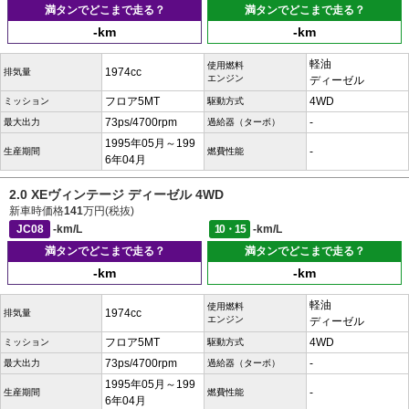
満タンでどこまで走る？
満タンでどこまで走る？
-km
-km
軽油
使用燃料
1974cc
排気量
エンジン
ディーゼル
フロア5MT
4WD
ミッション
駆動方式
73ps/4700rpm
-
最大出力
過給器（ターボ）
1995年05月～199
-
生産期間
燃費性能
6年04月
2.0 XEヴィンテージ ディーゼル 4WD
新車時価格
141
万円(税抜)
JC08
-km/L
10・15
-km/L
満タンでどこまで走る？
満タンでどこまで走る？
-km
-km
軽油
使用燃料
1974cc
排気量
エンジン
ディーゼル
フロア5MT
4WD
ミッション
駆動方式
73ps/4700rpm
-
最大出力
過給器（ターボ）
1995年05月～199
-
生産期間
燃費性能
6年04月