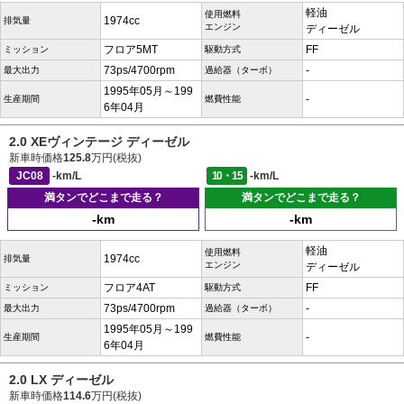
軽油
使用燃料
1974cc
排気量
エンジン
ディーゼル
フロア5MT
FF
ミッション
駆動方式
73ps/4700rpm
-
最大出力
過給器（ターボ）
1995年05月～199
-
生産期間
燃費性能
6年04月
2.0 XEヴィンテージ ディーゼル
新車時価格
125.8
万円(税抜)
JC08
-km/L
10・15
-km/L
満タンでどこまで走る？
満タンでどこまで走る？
-km
-km
軽油
使用燃料
1974cc
排気量
エンジン
ディーゼル
フロア4AT
FF
ミッション
駆動方式
73ps/4700rpm
-
最大出力
過給器（ターボ）
1995年05月～199
-
生産期間
燃費性能
6年04月
2.0 LX ディーゼル
新車時価格
114.6
万円(税抜)