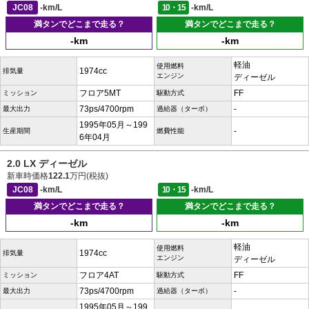
JC08
-km/L
10・15
-km/L
満タンでどこまで走る？
満タンでどこまで走る？
-km
-km
軽油
使用燃料
1974cc
排気量
エンジン
ディーゼル
フロア5MT
FF
ミッション
駆動方式
73ps/4700rpm
-
最大出力
過給器（ターボ）
1995年05月～199
-
生産期間
燃費性能
6年04月
2.0 LX ディーゼル
新車時価格
122.1
万円(税抜)
JC08
-km/L
10・15
-km/L
満タンでどこまで走る？
満タンでどこまで走る？
-km
-km
軽油
使用燃料
1974cc
排気量
エンジン
ディーゼル
フロア4AT
FF
ミッション
駆動方式
73ps/4700rpm
-
最大出力
過給器（ターボ）
1995年05月～199