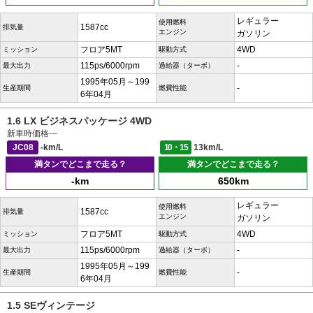
レギュラー
使用燃料
1587cc
排気量
エンジン
ガソリン
フロア5MT
4WD
ミッション
駆動方式
115ps/6000rpm
-
最大出力
過給器（ターボ）
1995年05月～199
-
生産期間
燃費性能
6年04月
1.6 LX ビジネスパッケージ 4WD
新車時価格
---
JC08
-km/L
10・15
13km/L
満タンでどこまで走る？
満タンでどこまで走る？
-km
650km
レギュラー
使用燃料
1587cc
排気量
エンジン
ガソリン
フロア5MT
4WD
ミッション
駆動方式
115ps/6000rpm
-
最大出力
過給器（ターボ）
1995年05月～199
-
生産期間
燃費性能
6年04月
1.5 SEヴィンテージ