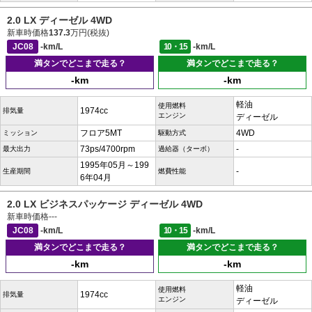
2.0 LX ディーゼル 4WD
新車時価格
137.3
万円(税抜)
JC08
-km/L
10・15
-km/L
満タンでどこまで走る？
満タンでどこまで走る？
-km
-km
軽油
使用燃料
1974cc
排気量
エンジン
ディーゼル
フロア5MT
4WD
ミッション
駆動方式
73ps/4700rpm
-
最大出力
過給器（ターボ）
1995年05月～199
-
生産期間
燃費性能
6年04月
2.0 LX ビジネスパッケージ ディーゼル 4WD
新車時価格
---
JC08
-km/L
10・15
-km/L
満タンでどこまで走る？
満タンでどこまで走る？
-km
-km
軽油
使用燃料
1974cc
排気量
エンジン
ディーゼル