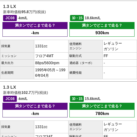
1.3 LX
新車時価格
95.8
万円(税抜)
JC08
-km/L
10・15
18.6km/L
満タンでどこまで走る？
満タンでどこまで走る？
-km
930km
レギュラー
使用燃料
1331cc
排気量
エンジン
ガソリン
フロア4MT
FF
ミッション
駆動方式
88ps/5600rpm
-
最大出力
過給器（ターボ）
1995年05月～199
-
生産期間
燃費性能
6年04月
1.3 LX
新車時価格
102.7
万円(税抜)
JC08
-km/L
10・15
15.6km/L
満タンでどこまで走る？
満タンでどこまで走る？
-km
780km
レギュラー
使用燃料
1331cc
排気量
エンジン
ガソリン
フロア3AT
FF
ミッション
駆動方式