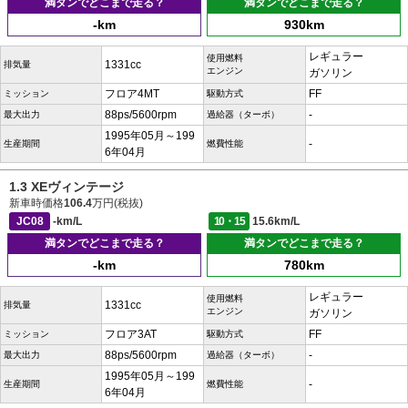
満タンでどこまで走る？
満タンでどこまで走る？
-km
930km
レギュラー
使用燃料
1331cc
排気量
エンジン
ガソリン
フロア4MT
FF
ミッション
駆動方式
88ps/5600rpm
-
最大出力
過給器（ターボ）
1995年05月～199
-
生産期間
燃費性能
6年04月
1.3 XEヴィンテージ
新車時価格
106.4
万円(税抜)
JC08
-km/L
10・15
15.6km/L
満タンでどこまで走る？
満タンでどこまで走る？
-km
780km
レギュラー
使用燃料
1331cc
排気量
エンジン
ガソリン
フロア3AT
FF
ミッション
駆動方式
88ps/5600rpm
-
最大出力
過給器（ターボ）
1995年05月～199
-
生産期間
燃費性能
6年04月