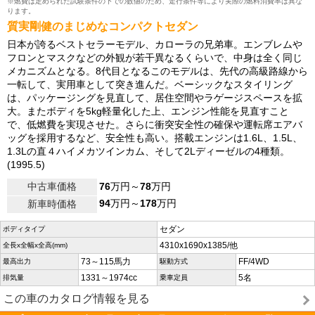
※燃費は定められた試験条件の下での数値のため、走行条件等により実際の燃料消費率は異な
ります。
質実剛健のまじめなコンパクトセダン
日本が誇るベストセラーモデル、カローラの兄弟車。エンブレムや
フロンとマスクなどの外観が若干異なるくらいで、中身は全く同じ
メカニズムとなる。8代目となるこのモデルは、先代の高級路線から
一転して、実用車として突き進んだ。ベーシックなスタイリング
は、パッケージングを見直して、居住空間やラゲージスペースを拡
大。またボディを5kg軽量化した上、エンジン性能を見直すこと
で、低燃費を実現させた。さらに衝突安全性の確保や運転席エアバ
ッグを採用するなど、安全性も高い。搭載エンジンは1.6L、1.5L、
1.3Lの直４ハイメカツインカム、そして2Lディーゼルの4種類。
(1995.5)
中古車価格
76
万円～
78
万円
94
万円～
178
万円
新車時価格
セダン
ボディタイプ
4310x1690x1385/他
全長x全幅x全高(mm)
73～115馬力
FF/4WD
最高出力
駆動方式
1331～1974cc
5名
排気量
乗車定員
この車のカタログ情報を見る