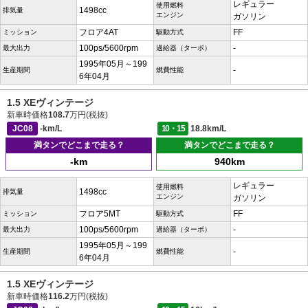
レギュラー
使用燃料
1498cc
排気量
エンジン
ガソリン
フロア4AT
FF
ミッション
駆動方式
100ps/5600rpm
-
最大出力
過給器（ターボ）
1995年05月～199
-
生産期間
燃費性能
6年04月
1.5 XEヴィンテージ
新車時価格
108.7
万円(税抜)
JC08
-km/L
10・15
18.8km/L
満タンでどこまで走る？
満タンでどこまで走る？
-km
940km
レギュラー
使用燃料
1498cc
排気量
エンジン
ガソリン
フロア5MT
FF
ミッション
駆動方式
100ps/5600rpm
-
最大出力
過給器（ターボ）
1995年05月～199
-
生産期間
燃費性能
6年04月
1.5 XEヴィンテージ
新車時価格
116.2
万円(税抜)