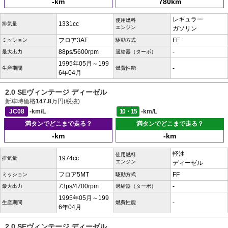
-km
780km
レギュラー
使用燃料
1331cc
排気量
エンジン
ガソリン
フロア3AT
FF
ミッション
駆動方式
88ps/5600rpm
-
最大出力
過給器（ターボ）
1995年05月～199
-
生産期間
燃費性能
6年04月
2.0 SEヴィンテージ ディーゼル
新車時価格
147.8
万円(税抜)
JC08
-km/L
10・15
-km/L
満タンでどこまで走る？
満タンでどこまで走る？
-km
-km
軽油
使用燃料
1974cc
排気量
エンジン
ディーゼル
フロア5MT
FF
ミッション
駆動方式
73ps/4700rpm
-
最大出力
過給器（ターボ）
1995年05月～199
-
生産期間
燃費性能
6年04月
2.0 SEヴィンテージ ディーゼル