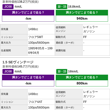
新車時価格
138.2
万円(税抜)
JC08
-km/L
10・15
18.8km/L
満タンでどこまで走る？
満タンでどこまで走る？
-km
940km
レギュラー
使用燃料
1498cc
排気量
エンジン
ガソリン
フロア5MT
FF
ミッション
駆動方式
100ps/5600rpm
-
最大出力
過給器（ターボ）
1995年05月～199
-
生産期間
燃費性能
6年04月
1.5 SEヴィンテージ
新車時価格
145.7
万円(税抜)
JC08
-km/L
10・15
16km/L
満タンでどこまで走る？
満タンでどこまで走る？
-km
800km
レギュラー
使用燃料
1498cc
排気量
エンジン
ガソリン
フロア4AT
FF
ミッション
駆動方式
100ps/5600rpm
-
最大出力
過給器（ターボ）