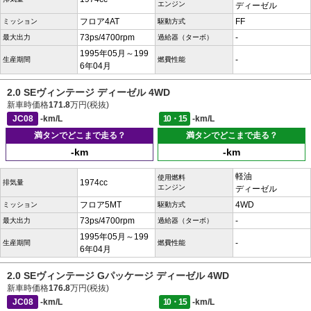
エンジン
ディーゼル
フロア4AT
FF
ミッション
駆動方式
73ps/4700rpm
-
最大出力
過給器（ターボ）
1995年05月～199
-
生産期間
燃費性能
6年04月
2.0 SEヴィンテージ ディーゼル 4WD
新車時価格
171.8
万円(税抜)
JC08
-km/L
10・15
-km/L
満タンでどこまで走る？
満タンでどこまで走る？
-km
-km
軽油
使用燃料
1974cc
排気量
エンジン
ディーゼル
フロア5MT
4WD
ミッション
駆動方式
73ps/4700rpm
-
最大出力
過給器（ターボ）
1995年05月～199
-
生産期間
燃費性能
6年04月
2.0 SEヴィンテージ Gパッケージ ディーゼル 4WD
新車時価格
176.8
万円(税抜)
JC08
-km/L
10・15
-km/L