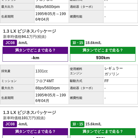
88ps/5600rpm
-
最大出力
過給器（ターボ）
1995年05月～199
-
生産期間
燃費性能
6年04月
1.3 LX ビジネスパッケージ
新車時価格
94.1
万円(税抜)
JC08
-km/L
10・15
18.6km/L
満タンでどこまで走る？
満タンでどこまで走る？
-km
930km
レギュラー
使用燃料
1331cc
排気量
エンジン
ガソリン
フロア4MT
FF
ミッション
駆動方式
88ps/5600rpm
-
最大出力
過給器（ターボ）
1995年05月～199
-
生産期間
燃費性能
6年04月
1.3 LX ビジネスパッケージ
新車時価格
101
万円(税抜)
JC08
-km/L
10・15
15.6km/L
満タンでどこまで走る？
満タンでどこまで走る？