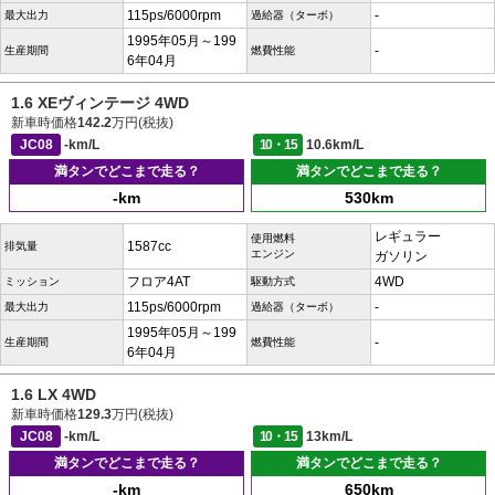
115ps/6000rpm
-
最大出力
過給器（ターボ）
1995年05月～199
-
生産期間
燃費性能
6年04月
1.6 XEヴィンテージ 4WD
新車時価格
142.2
万円(税抜)
JC08
-km/L
10・15
10.6km/L
満タンでどこまで走る？
満タンでどこまで走る？
-km
530km
レギュラー
使用燃料
1587cc
排気量
エンジン
ガソリン
フロア4AT
4WD
ミッション
駆動方式
115ps/6000rpm
-
最大出力
過給器（ターボ）
1995年05月～199
-
生産期間
燃費性能
6年04月
1.6 LX 4WD
新車時価格
129.3
万円(税抜)
JC08
-km/L
10・15
13km/L
満タンでどこまで走る？
満タンでどこまで走る？
-km
650km