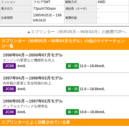
フロア5MT
4WD
ミッション
駆動方式
73ps/4700rpm
-
最大出力
過給器（ターボ）
1995年05月～199
-
生産期間
燃費性能
6年04月
▲スプリンター（95年05月～96年04月）の燃費TOPへ
スプリンター（95年05月～96年04月モデル）の他のマイナーチェン
ジ一覧
1998年04月～2000年07月モデル
エンジンの変更など機能性を向上
JC08
-km/L
10・15
11.0～18.8km/L
1997年04月～1998年03月モデル
内外観の変更と安全性能の向上
JC08
-km/L
10・15
11.0～18.8km/L
1996年05月～1997年03月モデル
デュアルエアバッグを標準化
JC08
-km/L
10・15
10.6～18.8km/L
スプリンターとよく比較されている車