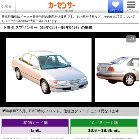
戻る
お気に入り
メニュー
新車時価格はメーカー発表当時の車両本体価格です。また基本情報など、その他の項目について
もメーカー発表時の情報に基いています。
トヨタ スプリンター（95年05月～96年04月）の燃費
1/3
95年(H07)5月、FMC時のフロント。仕様はグレードにより異なります
JC08モード
10・15モード
-km/L
10.6～18.8km/L