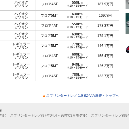
ハイオク
550km
フロア4AT
187.9
万円
ガソリン
※10・15モード
ハイオク
630km
フロア5MT
169
万円
ガソリン
※10・15モード
ハイオク
550km
フロア4AT
178.3
万円
ガソリン
※10・15モード
ハイオク
630km
フロア5MT
175.1
万円
ガソリン
※10・15モード
レギュラー
770km
フロア5MT
146.1
万円
ガソリン
※10・15モード
レギュラー
600km
フロア4AT
155.4
万円
ガソリン
※10・15モード
レギュラー
940km
フロア5MT
126.2
万円
ガソリン
※10・15モード
レギュラー
780km
フロア4AT
133.7
万円
ガソリン
※10・15モード
スプリンタートレノ 1.6 BZ-Vの燃費・トップヘ
報
デル)
スプリンタートレノ(97年04月～98年03月モデル)
スプリンタートレノ(98年