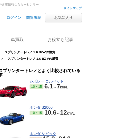
古車・中古車情報ならカーセンサー
サイトマップ
ログイン
閲覧履歴
お気に入り
車買取
お役立ち記事
スプリンタートレノ 1.6 BZ-Vの燃費
>
スプリンタートレノ 1.6 BZ-Vの燃費
スプリンタートレノとよく比較されている
車
シボレー コルベット
6.1
7
10・15
～
km/L
ホンダ S2000
10.6
12
10・15
～
km/L
ホンダ シビック