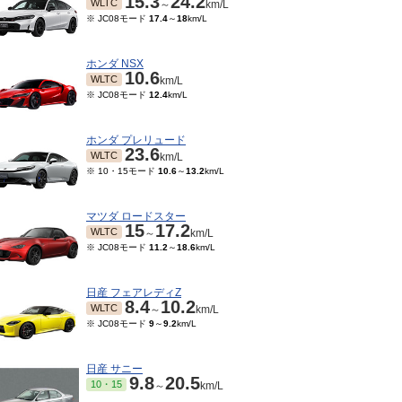
15.3
24.2
WLTC
～
km/L
※ JC08モード
17.4
～
18
km/L
ホンダ NSX
10.6
WLTC
km/L
※ JC08モード
12.4
km/L
ホンダ プレリュード
23.6
WLTC
km/L
※ 10・15モード
10.6
～
13.2
km/L
マツダ ロードスター
15
17.2
WLTC
～
km/L
※ JC08モード
11.2
～
18.6
km/L
日産 フェアレディZ
8.4
10.2
WLTC
～
km/L
※ JC08モード
9
～
9.2
km/L
日産 サニー
9.8
20.5
10・15
～
km/L