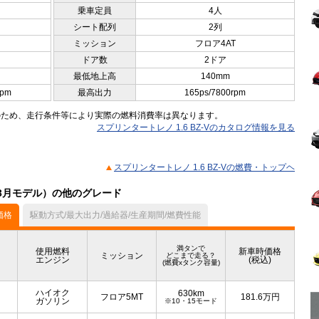
乗車定員
4人
シート配列
2列
ミッション
フロア4AT
ドア数
2ドア
最低地上高
140mm
rpm
最高出力
165ps/7800rpm
のため、走行条件等により実際の燃料消費率は異なります。
スプリンタートレノ 1.6 BZ-Vのカタログ情報を見る
スプリンタートレノ 1.6 BZ-Vの燃費・トップヘ
03月モデル）の他のグレード
価格
駆動方式/最大出力/過給器/生産期間/燃費性能
満タンで
使用燃料
新車時価格
ミッション
どこまで走る？
エンジン
(税込)
(燃費xタンク容量)
ハイオク
630km
フロア5MT
181.6
万円
ガソリン
※10・15モード