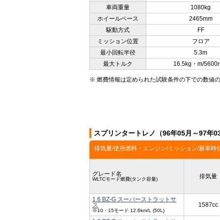
車両重量
1080kg
ホイールベース
2465mm
駆動方式
FF
ミッション位置
フロア
最小回転半径
5.3m
最大トルク
16.5kg・m/5600
※ 燃費情報は定められた試験条件の下での数値
スプリンタートレノ（96年05月～97年
排気量/使用燃料・エンジン/ミッション/新車時
グレード名
排気量
WLTCモード燃費(タンク容量)
1.6 BZ-G スーパーストラットサ
1587cc
ス
※10・15モード 12.6km/L (50L)