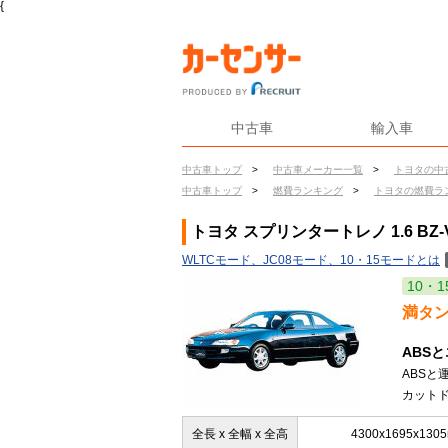
{
中古車
輸入車
中古車トップ
>
中古車メーカー一覧
>
トヨタの中
中古車トップ
>
燃費ランキング
>
トヨタの燃費ラ
トヨタ スプリンタートレノ 1.6 BZ
WLTCモード、JC08モード、10・15モードとは
10・1
満タ
ABS
ABS
カットド
全長 x 全幅 x 全高
4300x1695x130