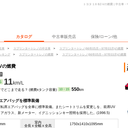
トヨタ 1.6 BZ-Vの燃費 | 中
カタログ
中古車販売店
保険/ローン/他
古車
>
スプリンタートレノの中古車
>
スプリンタートレノ(96年05月～97年03月)の燃費
>
ンキング
>
スプリンタートレノの燃費
>
スプリンタートレノ(96年05月～97年03月)の燃費
-Vの燃費
？
11
5
km/L
ン
550
10・15
でどこまで走る？ (燃費xタンク容量)
km
とエアバッグを標準装備
と運転席エアバッグを全車に標準装備。またシートトリムを変更しを、前席UV
アガラス、新メーター、イグニッションキー照明を採用した。(1996.5)
室内
5mm
1750x1410x1095mm
全長 x 全幅 x 全高