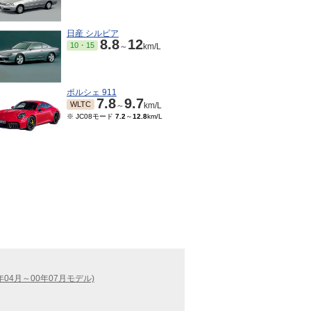
日産 シルビア
8.8
12
10・15
～
km/L
ポルシェ 911
7.8
9.7
WLTC
～
km/L
※ JC08モード
7.2
～
12.8
km/L
04月～00年07月モデル)