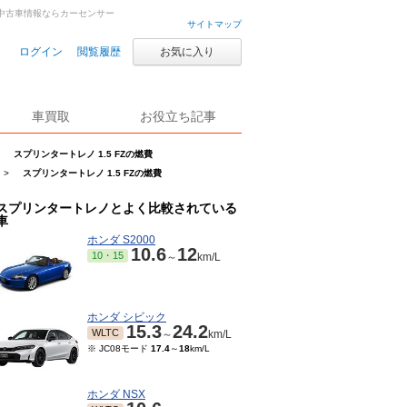
古車・中古車情報ならカーセンサー
サイトマップ
ログイン
閲覧履歴
お気に入り
車買取
お役立ち記事
スプリンタートレノ 1.5 FZの燃費
>
スプリンタートレノ 1.5 FZの燃費
スプリンタートレノとよく比較されている
車
ホンダ S2000
10.6
12
10・15
～
km/L
ホンダ シビック
15.3
24.2
WLTC
～
km/L
※ JC08モード
17.4
～
18
km/L
ホンダ NSX