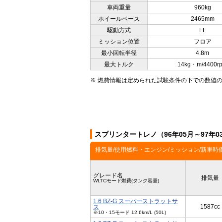
車両重量
960kg
ホイールベース
2465mm
駆動方式
FF
ミッション位置
フロア
最小回転半径
4.8m
最大トルク
14kg・m/4400r
※ 燃費情報は定められた試験条件の下での数値
スプリンタートレノ（96年05月～97年
排気量/使用燃料・エンジン/ミッション/新車時
グレード名
排気量
WLTCモード燃費(タンク容量)
1.6 BZ-G スーパーストラットサ
1587cc
ス
※10・15モード 12.6km/L (50L)