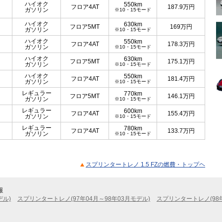
ハイオク
550km
フロア4AT
187.9
万円
ガソリン
※10・15モード
ハイオク
630km
フロア5MT
169
万円
ガソリン
※10・15モード
ハイオク
550km
フロア4AT
178.3
万円
ガソリン
※10・15モード
ハイオク
630km
フロア5MT
175.1
万円
ガソリン
※10・15モード
ハイオク
550km
フロア4AT
181.4
万円
ガソリン
※10・15モード
レギュラー
770km
フロア5MT
146.1
万円
ガソリン
※10・15モード
レギュラー
600km
フロア4AT
155.4
万円
ガソリン
※10・15モード
レギュラー
780km
フロア4AT
133.7
万円
ガソリン
※10・15モード
スプリンタートレノ 1.5 FZの燃費・トップヘ
報
デル)
スプリンタートレノ(97年04月～98年03月モデル)
スプリンタートレノ(98年