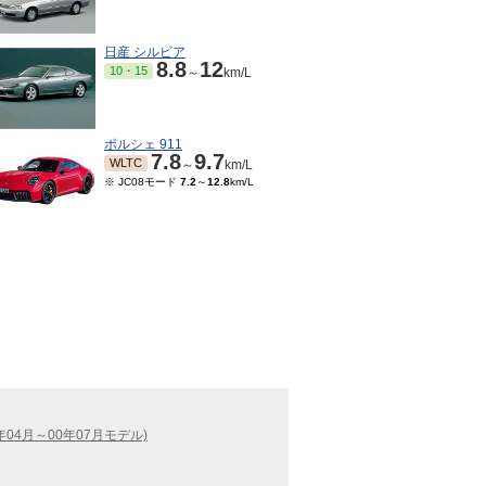
日産 シルビア
8.8
12
10・15
～
km/L
ポルシェ 911
7.8
9.7
WLTC
～
km/L
※ JC08モード
7.2
～
12.8
km/L
04月～00年07月モデル)