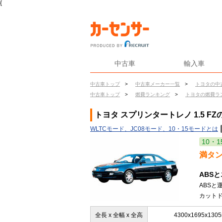
{
中古車
輸入車
中古車トップ
>
中古車メーカー一覧
>
トヨタの中
中古車トップ
>
燃費ランキング
>
トヨタの燃費ラ
トヨタ スプリンタートレノ 1.5 FZ
WLTCモード、JC08モード、10・15モードとは
10・1
満タ
ABS
ABS
カットド
全長 x 全幅 x 全高
4300x1695x130