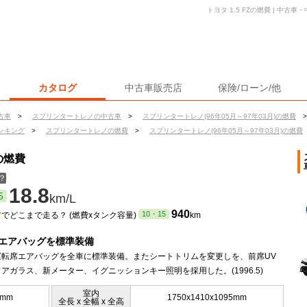
トヨタ 1.5 FZの燃費 | 中
カタログ
中古車販売店
保険/ローン/他
古車
>
スプリンタートレノの中古車
>
スプリンタートレノ(96年05月～97年03月)の燃費
>
ンキング
>
スプリンタートレノの燃費
>
スプリンタートレノ(96年05月～97年03月)の燃費
の燃費
？
18.8
5
km/L
ン
940
10・15
でどこまで走る？ (燃費xタンク容量)
km
とエアバッグを標準装備
と運転席エアバッグを全車に標準装備。またシートトリムを変更しを、前席UV
アガラス、新メーター、イグニッションキー照明を採用した。(1996.5)
室内
5mm
1750x1410x1095mm
全長 x 全幅 x 全高