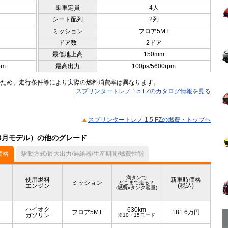
乗車定員
4人
シート配列
2列
ミッション
フロア5MT
ドア数
2ドア
最低地上高
150mm
pm
最高出力
100ps/5600rpm
のため、走行条件等により実際の燃料消費率は異なります。
スプリンタートレノ 1.5 FZのカタログ情報を見る
スプリンタートレノ 1.5 FZの燃費・トップヘ
03月モデル）の他のグレード
価格
駆動方式/最大出力/過給器/生産期間/燃費性能
満タンで
使用燃料
新車時価格
ミッション
どこまで走る？
エンジン
(税込)
(燃費xタンク容量)
ハイオク
630km
フロア5MT
181.6
万円
ガソリン
※10・15モード