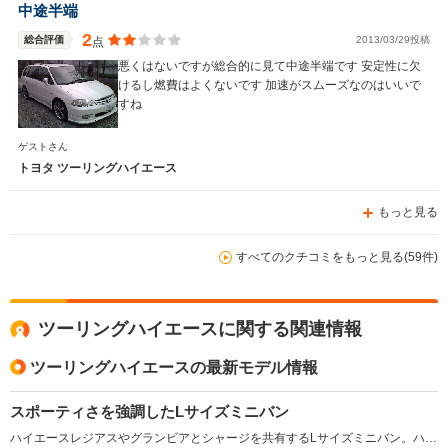
中途半端
2
総合評価
2013/03/29投稿
点
悪くはないですが総合的に見て中途半端です 安定性に欠
けるし燃費はよくないです 加速がスムーズなのはいいで
すね
ゲストさん
トヨタ ツーリングハイエース
もっと見る
すべてのクチコミをもっと見る(59件)
ツーリングハイエースに関する関連情報
ツーリングハイエースの最新モデル情報
スポーティさを強調したLサイズミニバン
ハイエースレジアスやグランビアとシャージを共有するLサイズミニバン。ハイエースレジアスがマイナーチェンジをしてレジアスへ車名変更した時に、兄弟車として登場した。外観はレジアスよりも彫の深いデザインで、エアロパーツを採用したスポーティな雰囲気が特徴だ。ドアは2＋助手席のリアスライドドアという構成で、7人乗りと人乗りが用意されている。フロントシートに回転対座を、セカンド＆サードシートに脱着シートを採用しているのが特徴だ。エンジンは2.7Lの直6ガソリンと3Lディーゼルターボの2種類。(1999.8)