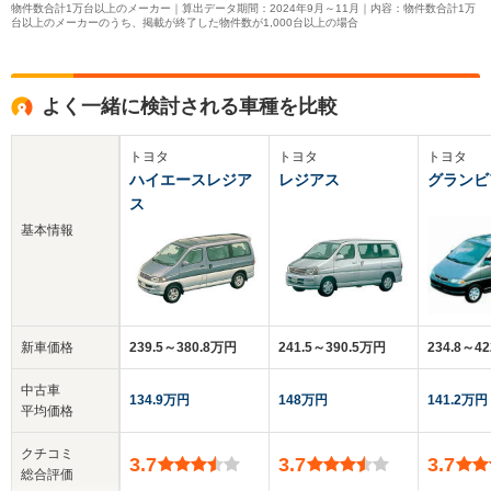
物件数合計1万台以上のメーカー｜算出データ期間：2024年9月～11月｜内容：物件数合計1万
台以上のメーカーのうち、掲載が終了した物件数が1,000台以上の場合
よく一緒に検討される車種を比較
トヨタ
トヨタ
トヨタ
ハイエースレジア
レジアス
グランビ
ス
基本情報
新車価格
239.5～380.8万円
241.5～390.5万円
234.8～4
中古車
134.9万円
148万円
141.2万円
平均価格
クチコミ
3.7
3.7
3.7
総合評価