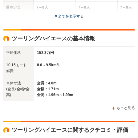
乗車定員
7～8人
7～8人
7～8人
▼
全てを表示する
ドア数
4～5ドア
4～5ドア
4～5ドア
全高
全高
全高
ツーリングハイエースの基本情報
1.96m～2.06m
1.96m～1.99m
1.9
平均価格
152.3万円
全幅
全幅
全幅
10.15モード
8.6～9.5km/L
サイズ
1.7m～1.71m
1.7m～1.71m
1.8m
燃費
全長
全長
(全長x全幅x全高)
4.7m～4.8m
4.75m～4.8m
4.72m
車体寸法
全長：4.8m
(全長x全幅x全
全幅：1.71m
高)
全高：1.96m～1.99m
ホイールベース
ホイールベース
ホイー
-m
-m
もっと見る
ツーリングハイエースに関するクチコミ・評価
WLTCモード
-
-
-