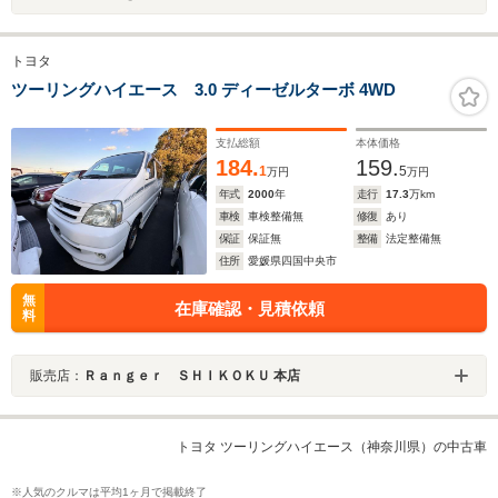
トヨタ
ツーリングハイエース 3.0 ディーゼルターボ 4WD
支払総額
本体価格
184.
159.
1
5
万円
万円
年式
2000
年
走行
17.3
万km
車検
車検整備無
修復
あり
保証
保証無
整備
法定整備無
住所
愛媛県四国中央市
無
在庫確認・見積依頼
料
販売店：
Ｒａｎｇｅｒ ＳＨＩＫＯＫＵ 本店
トヨタ ツーリングハイエース（神奈川県）の中古車
※人気のクルマは平均1ヶ月で掲載終了