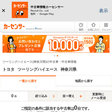
中古車情報カーセンサー
表示
Recruit Co., Ltd.
無料 － Google Play
履歴
お気に入り
メニュー
ツーリングハイエース(神奈川県)の中古車・中古車情報
トヨタ ツーリングハイエース 神奈川県
一覧から探す
地図から探す
更新時に
0
絞り込み
並べ替え
台
メール受信
0
ご指定の条件に該当する中古車は
台です。