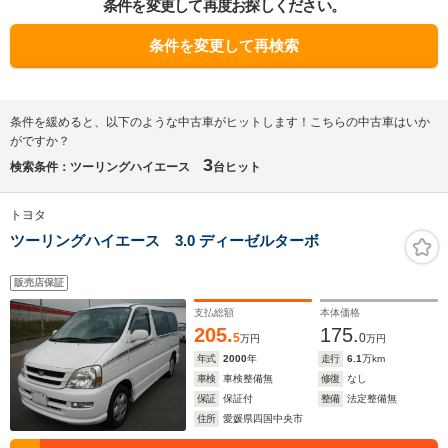
条件を変更して再度お探しください。
条件を変更して再検索
条件を緩めると、以下のような中古車がヒットします！こちらの中古車はいか
がですか？
3
検索条件：ツーリングハイエース
台ヒット
トヨタ
ツーリングハイエース 3.0 ディーゼルターボ
販売店保証
支払総額
本体価格
205.
175.
5
0
万円
万円
年式
2000
年
走行
6.1
万km
車検
車検整備無
修復
なし
保証
保証付
整備
法定整備無
住所
愛媛県四国中央市