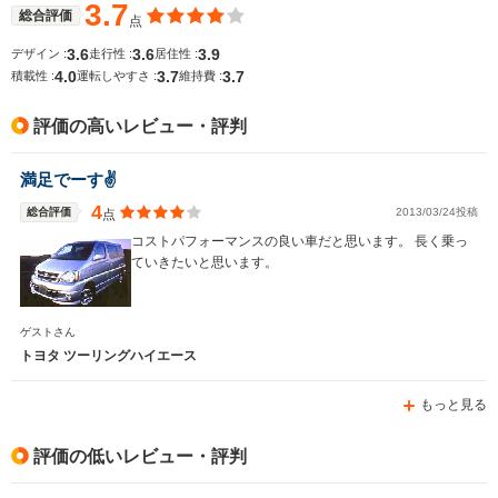
燃費
3.7
総合評価
点
3.6
3.6
3.9
デザイン :
走行性 :
居住性 :
4.0
3.7
3.7
積載性 :
運転しやすさ :
維持費 :
排気量
2693～2982cc
2693～2982cc
2693～33
評価の高いレビュー・評判
駆動方式
FR、4WD
FR、4WD
FR、4WD
満足でーす✌
4
総合評価
2013/03/24投稿
点
コストパフォーマンスの良い車だと思います。 長く乗っ
ていきたいと思います。
ゲストさん
トヨタ ツーリングハイエース
もっと見る
評価の低いレビュー・評判