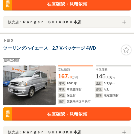
無
在庫確認・見積依頼
料
販売店：
Ｒａｎｇｅｒ ＳＨＩＫＯＫＵ 本店
トヨタ
ツーリングハイエース 2.7 Vパッケージ 4WD
販売店保証
支払総額
本体価格
167.
145.
8
0
万円
万円
年式
2001
年
走行
5.1
万km
車検
車検整備付
修復
なし
保証
保証付
整備
法定整備付
住所
愛媛県四国中央市
無
在庫確認・見積依頼
料
販売店：
Ｒａｎｇｅｒ ＳＨＩＫＯＫＵ 本店