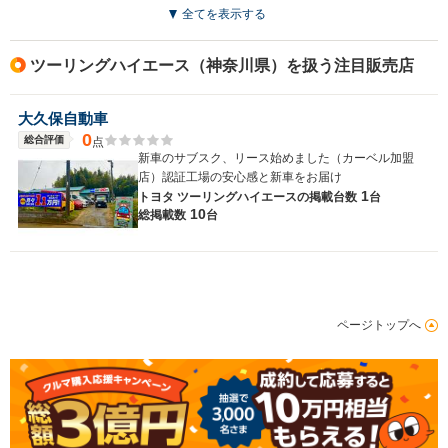
全てを表示する
ツーリングハイエース（神奈川県）を扱う注目販売店
大久保自動車
0
総合評価
点
新車のサブスク、リース始めました（カーベル加盟
店）認証工場の安心感と新車をお届け
1
トヨタ ツーリングハイエースの
掲載台数
台
10
総掲載数
台
ページトップへ