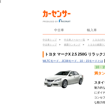
{
中古車
輸入車
中古車トップ
>
中古車メーカー一覧
>
トヨタの中
中古車トップ
>
燃費ランキング
>
トヨタの燃費ラ
トヨタ マークX 2.5 250G リラ
WLTCモード、JC08モード、10・15モードとは
10・1
満タ
スタイ
魅力的
にダイ
コンセ
な動力