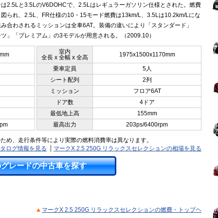
は2.5Lと3.5LのV6DOHCで、2.5Lはレギュラーガソリン仕様とされた。燃費
られ、2.5L、FR仕様の10・15モード燃費は13km/L、3.5Lは10.2km/Lにな
組み合わされるミッションは全車6AT。装備の違いにより「スタンダード」
ツ」「プレミアム」の3モデルが用意される。（2009.10）
室内
5mm
1975x1500x1170mm
全長 x 全幅 x 全高
乗車定員
5人
シート配列
2列
ミッション
フロア6AT
ドア数
4ドア
最低地上高
155mm
rpm
最高出力
203ps/6400rpm
のため、走行条件等により実際の燃料消費率は異なります。
のカタログ情報を見る
マークX 2.5 250G リラックスセレクションの相場を見る
のグレードの中古車を探す
マークX 2.5 250G リラックスセレクションの燃費・トップヘ