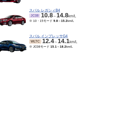
スバル レガシィB4
10.8
14.8
JC08
～
km/L
※ 10・15モード
9.8
～
15.2
km/L
スバル インプレッサG4
12.4
14.1
WLTC
～
km/L
※ JC08モード
15.1
～
18.2
km/L