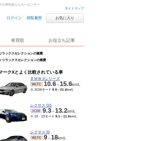
車・中古車情報ならカーセンサー
サイトマップ
ログイン
閲覧履歴
お気に入り
車買取
お役立ち記事
0G リラックスセレクションの燃費
250G リラックスセレクションの燃費
マークXとよく比較されている車
ＢＭＷ 3シリーズ
10.6
15.6
WLTC
～
km/L
※ JC08モード
9.9
～
21.4
km/L
レクサス GS
9.3
13.2
JC08
～
km/L
※ 10・15モード
9.1
～
11.6
km/L
レクサス IS
9
18
WLTC
～
km/L