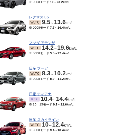
※ JC08モード
10
～
23.2
km/L
レクサス LS
9.5
13.6
WLTC
～
km/L
※ JC08モード
7.7
～
16.4
km/L
マツダ アテンザ
14.2
19.6
WLTC
～
km/L
※ JC08モード
9.5
～
22.4
km/L
日産 フーガ
8.3
10.2
WLTC
～
km/L
※ JC08モード
8.9
～
11.2
km/L
日産 ティアナ
10.4
14.4
JC08
～
km/L
※ 10・15モード
9.8
～
12.6
km/L
日産 スカイライン
10
12.4
WLTC
～
km/L
※ JC08モード
9.4
～
18.4
km/L