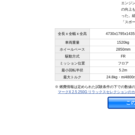
エンジン
の向上も図
った。
「スポー
全長 x 全幅 x 全高
4730x1795x143
車両重量
1520kg
ホイールベース
2850mm
駆動方式
FR
ミッション位置
フロア
最小回転半径
5.2m
最大トルク
24.8kg・m/4800
※ 燃費情報は定められた試験条件の下での数値
マークX 2.5 250G リラックスセレクション
こ