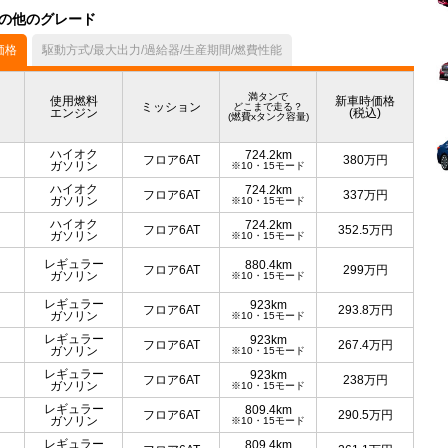
）の他のグレード
価格
駆動方式/最大出力/過給器/生産期間/燃費性能
満タンで
使用燃料
新車時価格
ミッション
どこまで走る？
エンジン
(税込)
(燃費xタンク容量)
ハイオク
724.2km
フロア6AT
380
万円
ガソリン
※10・15モード
ハイオク
724.2km
フロア6AT
337
万円
ガソリン
※10・15モード
ハイオク
724.2km
フロア6AT
352.5
万円
ガソリン
※10・15モード
レギュラー
880.4km
フロア6AT
299
万円
ガソリン
※10・15モード
レギュラー
923km
フロア6AT
293.8
万円
ガソリン
※10・15モード
レギュラー
923km
フロア6AT
267.4
万円
ガソリン
※10・15モード
レギュラー
923km
フロア6AT
238
万円
ガソリン
※10・15モード
レギュラー
809.4km
フロア6AT
290.5
万円
ガソリン
※10・15モード
レギュラー
809.4km