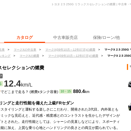
トヨタ 2.5 250G リラックスセレクションの燃費 | 中古
カタログ
中古車販売店
保険/ローン/他
古車
>
マークXの中古車
>
マークX(09年10月～12年07月)の燃費
>
マークX 2.5 25
ンキング
>
マークXの燃費
>
マークX(09年10月～12年07月)の燃費
>
マークX 2.5 
ックスセレクションの燃費
？
12.4
5
km/L
ン
880.4
10・15
でどこまで走る？ (燃費xタンク容量)
km
リングと走行性能を備えた上級FRセダン
なスタイリングと運転する楽しさにこだわり、開発された2代目。内外装とも
ナミックな見応えと、近代感・精度感とのコントラストを生かしたデザインが
プトとされた。走行性能としては、シャーシの見直しなどにより、スポーティ
性能に加え、上質な乗り心地とハンドリングの良さとの両立が図られている。