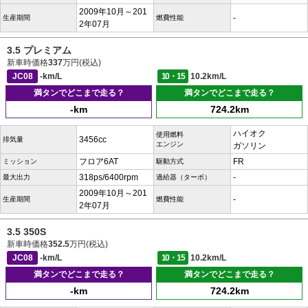
2009年10月～201
-
生産期間
燃費性能
2年07月
3.5 プレミアム
新車時価格
337
万円(税込)
JC08
-km/L
10・15
10.2km/L
満タンでどこまで走る？
満タンでどこまで走る？
-km
724.2km
ハイオク
使用燃料
3456cc
排気量
エンジン
ガソリン
フロア6AT
FR
ミッション
駆動方式
318ps/6400rpm
-
最大出力
過給器（ターボ）
2009年10月～201
-
生産期間
燃費性能
2年07月
3.5 350S
新車時価格
352.5
万円(税込)
JC08
-km/L
10・15
10.2km/L
満タンでどこまで走る？
満タンでどこまで走る？
-km
724.2km