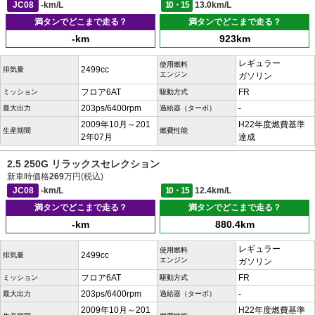
JC08
-km/L
10・15
13.0km/L
満タンでどこまで走る？
満タンでどこまで走る？
-km
923km
レギュラー
使用燃料
2499cc
排気量
エンジン
ガソリン
フロア6AT
FR
ミッション
駆動方式
203ps/6400rpm
-
最大出力
過給器（ターボ）
2009年10月～201
H22年度燃費基準
生産期間
燃費性能
2年07月
達成
2.5 250G リラックスセレクション
新車時価格
269
万円(税込)
JC08
-km/L
10・15
12.4km/L
満タンでどこまで走る？
満タンでどこまで走る？
-km
880.4km
レギュラー
使用燃料
2499cc
排気量
エンジン
ガソリン
フロア6AT
FR
ミッション
駆動方式
203ps/6400rpm
-
最大出力
過給器（ターボ）
2009年10月～201
H22年度燃費基準