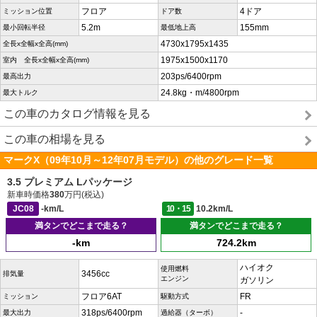
フロア
4ドア
ミッション位置
ドア数
5.2m
155mm
最小回転半径
最低地上高
4730x1795x1435
全長x全幅x全高(mm)
1975x1500x1170
室内 全長x全幅x全高(mm)
203ps/6400rpm
最高出力
24.8kg・m/4800rpm
最大トルク
この車のカタログ情報を見る
この車の相場を見る
マークX（09年10月～12年07月モデル）の他のグレード一覧
3.5 プレミアム Lパッケージ
新車時価格
380
万円(税込)
JC08
-km/L
10・15
10.2km/L
満タンでどこまで走る？
満タンでどこまで走る？
-km
724.2km
ハイオク
使用燃料
3456cc
排気量
エンジン
ガソリン
フロア6AT
FR
ミッション
駆動方式
318ps/6400rpm
-
最大出力
過給器（ターボ）