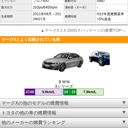
フロア6AT
4WD
ミッション
駆動方式
203ps/6400rpm
-
最大出力
過給器（ターボ）
2011年09月～201
H22年度燃費基準
生産期間
燃費性能
2年07月
+5%達成
▲マークX 2.5 250G Fパッケージの燃費TOPへ
マークXとよく比較されている車
ＢＭＷ
3シリーズ
JC08
9.9km/L
10・15
7.9km/L
マークXの他のモデルの燃費情報
トヨタの他の車の燃費情報
他のメーカーの燃費ランキング