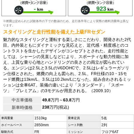
（燃費×タンク容量）
（燃費×タンク容量）
-
923
km
km
※燃費は定められた試験条件の下での数値のため、走行条件等により実際の燃料消費率は異な
ります。
スタイリングと走行性能を備えた上級FRセダン
魅力的なスタイリングと運転する楽しさにこだわり、開発された2代
目。内外装ともにダイナミックな見応えと、近代感・精度感とのコ
ントラストを生かしたデザインがコンセプトとされた。走行性能と
しては、シャーシの見直しなどにより、スポーティな動力性能に加
え、上質な乗り心地とハンドリングの良さとの両立が図られてい
る。エンジンは2.5Lと3.5LのV6DOHCで、2.5Lはレギュラーガソリ
ン仕様とされた。燃費の向上も図られ、2.5L、FR仕様の10・15モ
ード燃費は13km/L、3.5Lは10.2km/Lになった。組み合わされるミッ
ションは全車6AT。装備の違いにより「スタンダード」「スポー
ツ」「プレミアム」の3モデルが用意される。（2009.10）
中古車価格
49.8
万円～
63.8
万円
238
万円(税込)
新車時価格
1510kg
5名
車両重量
乗車定員
2850mm
2列
ホイールベース
シート列数
FR
フロア6AT
駆動方式
ミッション