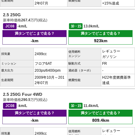
生産期間
燃費性能
2年07月
+15%達成
2.5 250G
新車時価格
267.4
万円(税込)
JC08
-km/L
10・15
13.0km/L
満タンでどこまで走る？
満タンでどこまで走る？
-km
923km
レギュラー
使用燃料
2499cc
排気量
エンジン
ガソリン
フロア6AT
FR
ミッション
駆動方式
203ps/6400rpm
-
最大出力
過給器（ターボ）
2009年10月～201
H22年度燃費基準
生産期間
燃費性能
2年07月
達成
2.5 250G Four 4WD
新車時価格
290.5
万円(税込)
JC08
-km/L
10・15
11.4km/L
満タンでどこまで走る？
満タンでどこまで走る？
-km
809.4km
レギュラー
使用燃料
2499cc
排気量