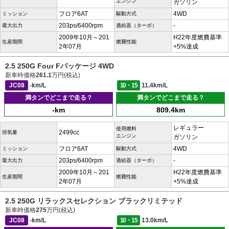
エンジン
ガソリン
フロア6AT
4WD
ミッション
駆動方式
203ps/6400rpm
-
最大出力
過給器（ターボ）
2009年10月～201
H22年度燃費基準
生産期間
燃費性能
2年07月
+5%達成
2.5 250G Four Fパッケージ 4WD
新車時価格
261.1
万円(税込)
JC08
-km/L
10・15
11.4km/L
満タンでどこまで走る？
満タンでどこまで走る？
-km
809.4km
レギュラー
使用燃料
2499cc
排気量
エンジン
ガソリン
フロア6AT
4WD
ミッション
駆動方式
203ps/6400rpm
-
最大出力
過給器（ターボ）
2009年10月～201
H22年度燃費基準
生産期間
燃費性能
2年07月
+5%達成
2.5 250G リラックスセレクション ブラックリミテッド
新車時価格
275
万円(税込)
JC08
-km/L
10・15
13.0km/L