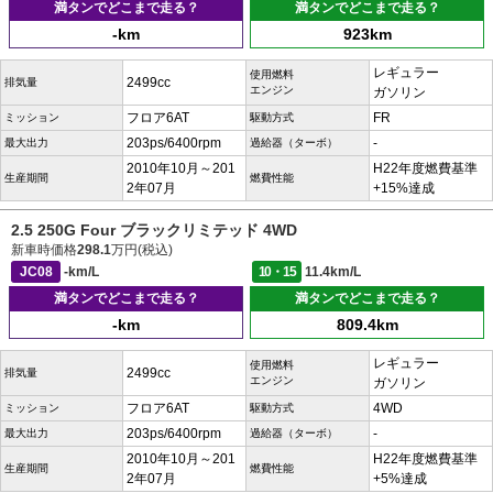
満タンでどこまで走る？
満タンでどこまで走る？
-km
923km
レギュラー
使用燃料
2499cc
排気量
エンジン
ガソリン
フロア6AT
FR
ミッション
駆動方式
203ps/6400rpm
-
最大出力
過給器（ターボ）
2010年10月～201
H22年度燃費基準
生産期間
燃費性能
2年07月
+15%達成
2.5 250G Four ブラックリミテッド 4WD
新車時価格
298.1
万円(税込)
JC08
-km/L
10・15
11.4km/L
満タンでどこまで走る？
満タンでどこまで走る？
-km
809.4km
レギュラー
使用燃料
2499cc
排気量
エンジン
ガソリン
フロア6AT
4WD
ミッション
駆動方式
203ps/6400rpm
-
最大出力
過給器（ターボ）
2010年10月～201
H22年度燃費基準
生産期間
燃費性能
2年07月
+5%達成