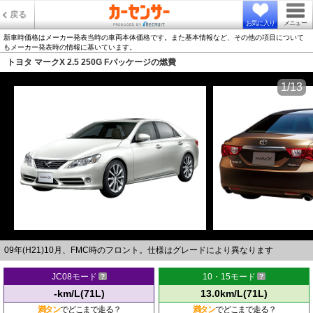
戻る
お気に入り
メニュー
新車時価格はメーカー発表当時の車両本体価格です。また基本情報など、その他の項目について
もメーカー発表時の情報に基いています。
トヨタ マークX 2.5 250G Fパッケージの燃費
1/13
09年(H21)10月、FMC時のフロント。仕様はグレードにより異なります
JC08モード
10・15モード
-km/L(71L)
13.0km/L(71L)
満タン
でどこまで走る？
満タン
でどこまで走る？