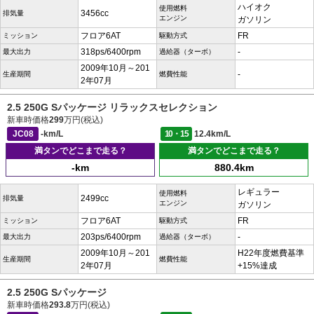
ハイオク
使用燃料
3456cc
排気量
エンジン
ガソリン
フロア6AT
FR
ミッション
駆動方式
318ps/6400rpm
-
最大出力
過給器（ターボ）
2009年10月～201
-
生産期間
燃費性能
2年07月
2.5 250G Sパッケージ リラックスセレクション
新車時価格
299
万円(税込)
JC08
-km/L
10・15
12.4km/L
満タンでどこまで走る？
満タンでどこまで走る？
-km
880.4km
レギュラー
使用燃料
2499cc
排気量
エンジン
ガソリン
フロア6AT
FR
ミッション
駆動方式
203ps/6400rpm
-
最大出力
過給器（ターボ）
2009年10月～201
H22年度燃費基準
生産期間
燃費性能
2年07月
+15%達成
2.5 250G Sパッケージ
新車時価格
293.8
万円(税込)