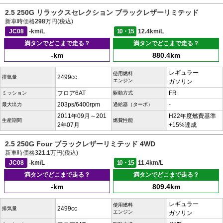
2.5 250G リラックスセレクション ブラックレザーリミテッド
新車時価格
298
万円(税込)
JC08
-km/L
10・15
12.4km/L
満タンでどこまで走る？
満タンでどこまで走る？
-km
880.4km
レギュラー
使用燃料
2499cc
排気量
エンジン
ガソリン
フロア6AT
FR
ミッション
駆動方式
203ps/6400rpm
-
最大出力
過給器（ターボ）
2011年09月～201
H22年度燃費基準
生産期間
燃費性能
2年07月
+15%達成
2.5 250G Four ブラックレザーリミテッド 4WD
新車時価格
321.1
万円(税込)
JC08
-km/L
10・15
11.4km/L
満タンでどこまで走る？
満タンでどこまで走る？
-km
809.4km
レギュラー
使用燃料
2499cc
排気量
エンジン
ガソリン