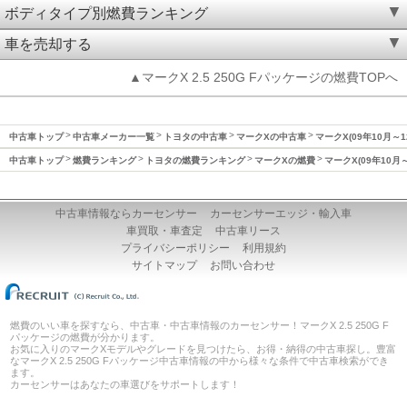
ボディタイプ別燃費ランキング
車を売却する
▲マークX 2.5 250G Fパッケージの燃費TOPへ
中古車トップ
中古車メーカー一覧
トヨタの中古車
マークXの中古車
マークX(09年10月～
中古車トップ
燃費ランキング
トヨタの燃費ランキング
マークXの燃費
マークX(09年10月
中古車情報ならカーセンサー
カーセンサーエッジ・輸入車
車買取・車査定
中古車リース
プライバシーポリシー
利用規約
サイトマップ
お問い合わせ
燃費のいい車を探すなら、中古車・中古車情報のカーセンサー！マークX 2.5 250G F
パッケージの燃費が分かります。
お気に入りのマークXモデルやグレードを見つけたら、お得・納得の中古車探し。豊富
なマークX 2.5 250G Fパッケージ中古車情報の中から様々な条件で中古車検索ができ
ます。
カーセンサーはあなたの車選びをサポートします！