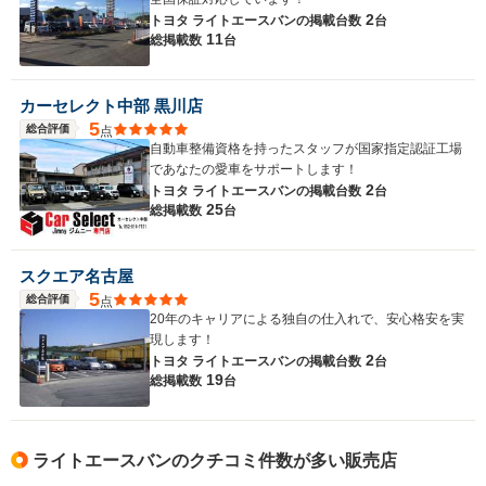
2
トヨタ ライトエースバンの
掲載台数
台
11
総掲載数
台
カーセレクト中部 黒川店
5
総合評価
点
自動車整備資格を持ったスタッフが国家指定認証工場
であなたの愛車をサポートします！
2
トヨタ ライトエースバンの
掲載台数
台
25
総掲載数
台
スクエア名古屋
5
総合評価
点
20年のキャリアによる独自の仕入れで、安心格安を実
現します！
2
トヨタ ライトエースバンの
掲載台数
台
19
総掲載数
台
ライトエースバンのクチコミ件数が多い販売店