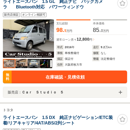
ライトエースバン 1.5 GL 純正ナビ バックカメ
ラ Bluetooth対応 パワーウィンドウ
販売店保証
オンライン相談可
支払総額
本体価格
98.
85.
5
0
万円
万円
12,800
通常ローン
月々
円
年式
2016
年
走行
9.2
万km
車検
車検整備付
修復
なし
保証
保証付
整備
法定整備付
住所
大阪府枚方市
無
在庫確認・見積依頼
料
販売店：
Ｃａｒ Ｓｔｕｄｉｏ ５
トヨタ
ライトエースバン 1.5 DX 純正ナビゲーション/ETC装
着/リアキャリア/4AT/ABS/2列シート