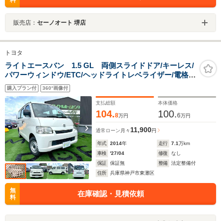
販売店：
セーノオート 堺店
トヨタ
ライトエースバン 1.5 GL 両側スライドドア/キーレス/
パワーウィンドウ/ETC/ヘッドライトレベライザー/電格ミ
ラー/運転席・助手席エアバック/エアコン/パワステ/フル
購入プラン付
360°画像付
フラット/ベンチシート/5人乗り/スペアキー
支払総額
本体価格
104.
100.
8
6
万円
万円
11,900
通常ローン
月々
円
年式
2014
年
走行
7.1
万km
車検
'27/04
修復
なし
保証
保証無
整備
法定整備付
住所
兵庫県神戸市東灘区
無
在庫確認・見積依頼
料