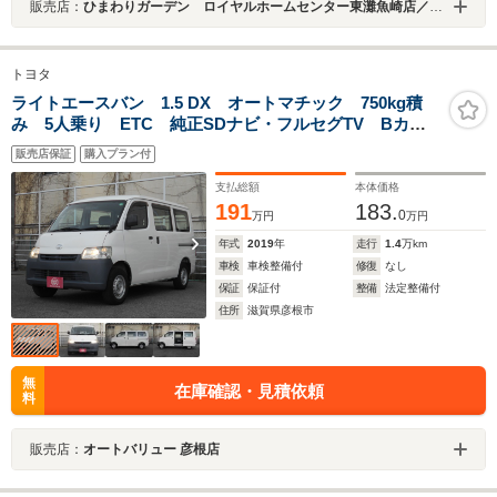
販売店：
ひまわりガーデン ロイヤルホームセンター東灘魚崎店／株式会社オネスト
トヨタ
ライトエースバン 1.5 DX オートマチック 750kg積
み 5人乗り ETC 純正SDナビ・フルセグTV Bカメ
ラ 前後ドラレコ 両側スライドドア 集中ドアロッ
販売店保証
購入プラン付
ク ヘッドライトレベライザー マット&バイザー
支払総額
本体価格
191
183.
0
万円
万円
年式
2019
年
走行
1.4
万km
車検
車検整備付
修復
なし
保証
保証付
整備
法定整備付
住所
滋賀県彦根市
無
在庫確認・見積依頼
料
販売店：
オートバリュー 彦根店