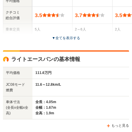
平均価格
クチコミ
3.5
3.7
3.5
総合評価
乗車定員
5人
2～6人
2人
▼
全てを表示する
ドア数
5ドア
4～5ドア
2ドア
全高
全高
全
ライトエースバンの基本情報
1.9m～1.93m
1.85m～1.99m
1.
平均価格
111.6万円
全幅
全幅
全
JC08モード
11.6～12.8km/L
サイズ
1.67m
1.63m～1.69m
1.
燃費
全長
全長
(全長x全幅x全高)
4.05m～4.07m
4.29m～4.37m
4.
車体寸法
全長：4.05m
(全長x全幅x全
全幅：1.67m
高)
全高：1.9m
ホイールベース
ホイールベース
ホイー
-m
-m
もっと見る