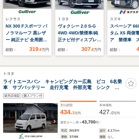
レクサス
トヨタ
スズキ
NX 300 Fスポーツ パ
ヴォクシー 2.0 S-G
スペーシア 66
ノラマルーフ 黒レザ
4WD 4WD/禁煙車/純
タム XS 両側
ー 純正ナビ 全周囲カ
正ナビ付ディスプレイ
ア 禁煙車 
メラ PCS 三眼LEDヘ
オーディオ/バックカ
キー HID
319
307
総額：
.9
万円
総額：
.8
万円
総額：
ッドライト ハンズフ
メラ/ETC/両側パワー
ETC 純正14
リーパワーバックドア
スライドドア/左右独
アルミ オー
LDA パドルシフト シ
立オートエアコン/フ
ト/エアコン 
トヨタ
ートヒーター/ベンチ
ロントデアイサー/革
納ミラー ア
レーション ステアリ
巻きステアリング/ス
グストップ 
ライトエースバン キャンピングカー広島 ピコ 6名乗
車 サブバッテリー 走行充電 外部充電 シンク 給
ングヒーター
テアリングスイッチ/
シーガラス
排水ポリタンク FFヒーター 冷蔵庫 ポップアップル
AC100V ETC2.0 フル
前席シートヒーター
販売店保証
購入プラン付
ーフ 8ナンバー 両側スライドドア ETC 前後ドラレ
セグTV
コ キャンピングカー
支払総額
本体価格
434.
427.
3
0
万円
万円
43,700
通常ローン
月々
円
年式
2019
年
走行
4.1
万km
車検
'27/08
修復
なし