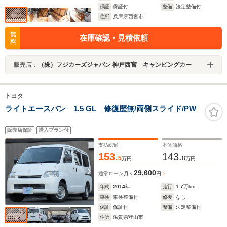
保証
保証付
整備
法定整備付
住所
兵庫県西宮市
無
在庫確認・見積依頼
料
販売店：
（株）フジカーズジャパン 神戸西宮 キャンピングカー
トヨタ
ライトエースバン 1.5 GL 修復歴無/両側スライド/PW
販売店保証
購入プラン付
支払総額
本体価格
153.
143.
5
8
万円
万円
29,600
通常ローン
月々
円
年式
2014
年
走行
1.7
万km
車検
車検整備付
修復
なし
保証
保証付
整備
法定整備付
住所
滋賀県守山市