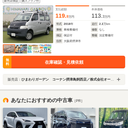
販売店保証
購入プラン付
支払総額
本体価格
119.
113.
9
3
万円
万円
年式
2018
年
走行
2.2
万km
車検
車検整備付
修復
なし
保証
保証付
整備
法定整備付
住所
大阪府摂津市
無
在庫確認・見積依頼
料
販売店：
ひまわりガーデン コーナン摂津鳥飼西店／株式会社オートスタイルトレーディング
あなたにおすすめの中古車
［PR］