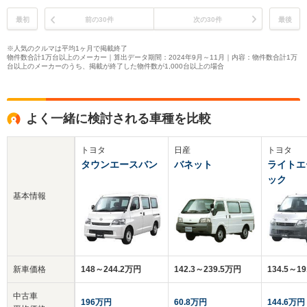
最初
前の30件
次の30件
最後
※人気のクルマは平均1ヶ月で掲載終了
物件数合計1万台以上のメーカー｜算出データ期間：2024年9月～11月｜内容：物件数合計1万
台以上のメーカーのうち、掲載が終了した物件数が1,000台以上の場合
よく一緒に検討される車種を比較
トヨタ
日産
トヨタ
タウンエースバン
バネット
ライトエ
ック
基本情報
新車価格
148～244.2万円
142.3～239.5万円
134.5～1
中古車
196万円
60.8万円
144.6万円