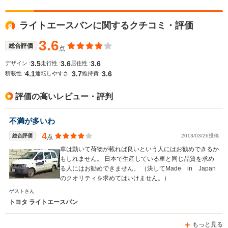
11.4～12.6km/L
└市街地:9.3～
ライトエースバンに関するクチコミ・評価
10.4km/L
WLTCモード
└郊外:11.6～
-
-
燃費
3.6
13.2km/L
総合評価
点
└高速道路:12.5～
3.5
3.6
3.6
デザイン :
走行性 :
居住性 :
13.4km/L
4.1
3.7
3.6
積載性 :
運転しやすさ :
維持費 :
排気量
1494～1496cc
1789～2184cc
1495cc
評価の高いレビュー・評判
駆動方式
FR、4WD
FR、4WD
FR、4WD
不満が多いわ
4
総合評価
2013/03/26投稿
点
車は動いて荷物が載れば良いという人にはお勧めできるか
もしれません。 日本で生産している車と同じ品質を求め
る人にはお勧めできません。 （決してMade in Japan
のクオリティを求めてはいけません。）
ゲストさん
トヨタ ライトエースバン
もっと見る