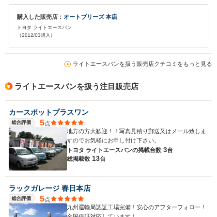
購入した販売店：
オートブリーズ 本店
トヨタ ライトエースバン
（2012/03購入）
ライトエースバンを扱う販売店クチコミをもっと見る
ライトエースバンを扱う注目販売店
カースポットプラスワン
5
総合評価
点
地方の方大歓迎！！写真見積り郵送又はメール致しま
すのでお気軽にお申し付け下さい。
3
トヨタ ライトエースバンの
掲載台数
台
13
総掲載数
台
ラックガレージ 春日本店
5
総合評価
点
九州運輸局認証工場完備！安心のアフターフォロー！
全国保証対応しています！