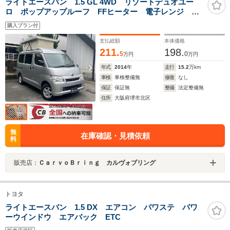
ライトエースバン 1.5 GL 4WD リゾートデュオユー
ロ ポップアップルーフ FFヒーター 電子レンジ 冷
蔵庫 ソーラーパネル サブバッテリー インバータ
購入プラン付
ー オートチャージャー 走行充電 外部充電 サイバ
ーナビ/地デジフルセグ/Bカメラ
支払総額
本体価格
211.
198.
5
0
万円
万円
年式
2014
年
走行
15.2
万km
車検
車検整備無
修復
なし
保証
保証無
整備
法定整備無
住所
大阪府堺市北区
無
在庫確認・見積依頼
料
販売店：
ＣａｒｖｏＢｒｉｎｇ カルヴォブリング
トヨタ
ライトエースバン 1.5 DX エアコン パワステ パワ
ーウインドウ エアバック ETC