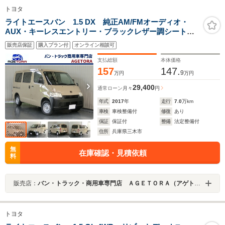
トヨタ
ライトエースバン 1.5 DX 純正AM/FMオーディオ・
AUX・キーレスエントリー・ブラックレザー調シートカ
バー・電動ミラー・ヘッドライトレベライザー・両側ス
販売店保証
購入プラン付
オンライン相談可
ライドドア・Wエアバック・ABS・純正ラバーフロアマ
ット
支払総額
本体価格
157
147.
9
万円
万円
29,400
通常ローン
月々
円
年式
2017
年
走行
7.0
万km
車検
車検整備付
修復
あり
保証
保証付
整備
法定整備付
住所
兵庫県三木市
無
在庫確認・見積依頼
料
販売店：
バン・トラック・商用車専門店 ＡＧＥＴＯＲＡ（アゲトラ）
トヨタ