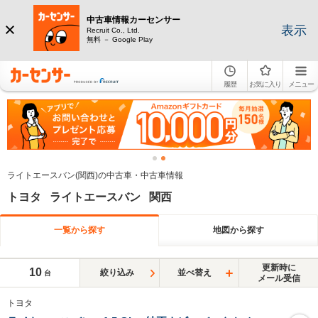
中古車情報カーセンサー
表示
Recruit Co., Ltd.
無料 － Google Play
履歴
お気に入り
メニュー
ライトエースバン(関西)の中古車・中古車情報
トヨタ ライトエースバン 関西
一覧から探す
地図から探す
更新時に
10
絞り込み
並べ替え
台
メール受信
トヨタ