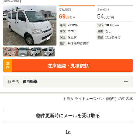
販売店保証
支払総額
本体価格
69.
54.
8
8
万円
万円
年式
2012
年
走行
18.0
万km
車検
'27/08
修復
なし
保証
保証付
整備
法定整備付
住所
兵庫県加古川市
無
在庫確認・見積依頼
料
販売店：
優自動車
トヨタ ライトエースバン（関西）の中古車
物件更新時にメールを受け取る
1
/1