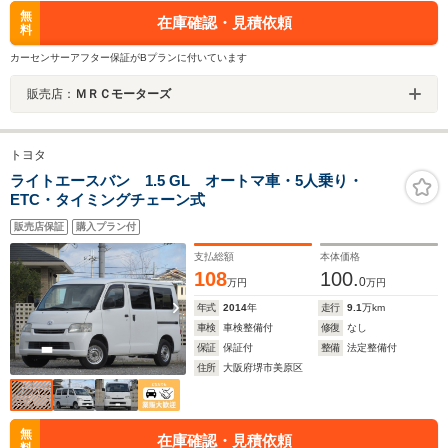
無
在庫確認・見積依頼
料
カーセンサーアフター保証がBプランに付いています
販売店：
ＭＲＣモーターズ
トヨタ
ライトエースバン 1.5 GL オートマ車・5人乗り・
ETC・タイミングチェーン式
販売店保証
購入プラン付
支払総額
本体価格
108
100.
0
万円
万円
年式
2014
年
走行
9.1
万km
車検
車検整備付
修復
なし
保証
保証付
整備
法定整備付
住所
大阪府堺市美原区
無
在庫確認・見積依頼
料