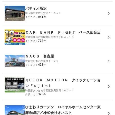
パティオ所沢
埼玉県所沢市上安松８１８－１
951
クチコミ：
件
ＣＡＲ ＢＡＮＫ ＲＩＧＨＴ ベース仙台店
宮城県仙台市宮城野区中野２丁目４－１３
778
クチコミ：
件
ＮＡＣＳ 名古屋
愛知県日進市梅森台１－２１
423
クチコミ：
件
ＱＵＩＣＫ ＭＯＴＩＯＮ クイックモーショ
ン Ｆｕｊｉｍｉ
埼玉県さいたま市西区飯田新田２６０－４
325
クチコミ：
件
ひまわりガーデン ロイヤルホームセンター東
灘魚崎店／株式会社オネスト