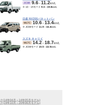
9.6
11.2
JC08
～
km/L
※ 10・15モード
9.3
～
19.8
km/L
日産 NV200バネットバン
10.6
13.4
WLTC
～
km/L
※ JC08モード
11.9
～
16.4
km/L
スズキ キャリイ
14.2
18.7
WLTC
～
km/L
※ JC08モード
15.5
～
22.5
km/L
(14年04月～14年05月モデル)
(19年10月～20年06月モデル)