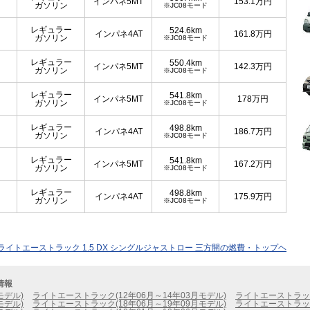
インパネ5MT
153.1
万円
ガソリン
※JC08モード
レギュラー
524.6km
インパネ4AT
161.8
万円
ガソリン
※JC08モード
レギュラー
550.4km
インパネ5MT
142.3
万円
ガソリン
※JC08モード
レギュラー
541.8km
インパネ5MT
178
万円
ガソリン
※JC08モード
レギュラー
498.8km
インパネ4AT
186.7
万円
ガソリン
※JC08モード
レギュラー
541.8km
インパネ5MT
167.2
万円
ガソリン
※JC08モード
レギュラー
498.8km
インパネ4AT
175.9
万円
ガソリン
※JC08モード
ライトエーストラック 1.5 DX シングルジャストロー 三方開の燃費・トップヘ
情報
モデル)
ライトエーストラック(12年06月～14年03月モデル)
ライトエーストラック
モデル)
ライトエーストラック(18年06月～19年09月モデル)
ライトエーストラック