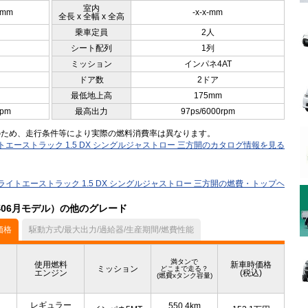
室内
0mm
-x-x-mm
全長 x 全幅 x 全高
乗車定員
2人
シート配列
1列
ミッション
インパネ4AT
ドア数
2ドア
最低地上高
175mm
rpm
最高出力
97ps/6000rpm
のため、走行条件等により実際の燃料消費率は異なります。
トエーストラック 1.5 DX シングルジャストロー 三方開のカタログ情報を見る
ライトエーストラック 1.5 DX シングルジャストロー 三方開の燃費・トップヘ
年06月モデル）の他のグレード
価格
駆動方式/最大出力/過給器/生産期間/燃費性能
満タンで
使用燃料
新車時価格
ミッション
どこまで走る？
エンジン
(税込)
(燃費xタンク容量)
レギュラー
550.4km