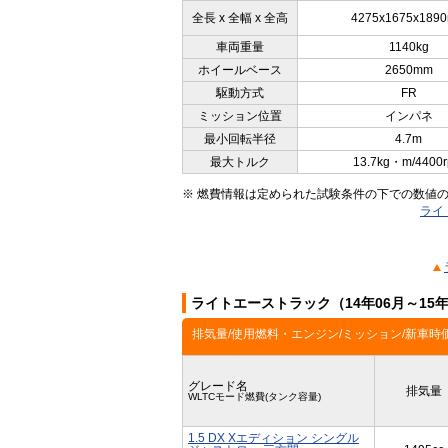
全長 x 全幅 x 全高
4275x1675x189
車両重量
1140kg
ホイールベース
2650mm
駆動方式
FR
ミッション位置
インパネ
最小回転半径
4.7m
最大トルク
13.7kg・m/4400
※ 燃費情報は定められた試験条件の下での数値
ライ
ライトエーストラック（14年06月～15
排気量/使用燃料・エンジン/ミッション/新車時
グレード名
排気量
WLTCモード燃費(タンク容量)
1.5 DX Xエディション シングル