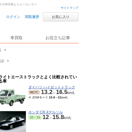
車・中古車情報ならカーセンサー
サイトマップ
ログイン
閲覧履歴
お気に入り
車買取
お役立ち記事
費
>
燃費
>
ライトエーストラックとよく比較されてい
る車
ダイハツ ハイゼットトラック
13.2
16.5
WLTC
～
km/L
※ JC08モード
15.6
～
21
km/L
ホンダ CR-Xデルソル
12
15.8
10・15
～
km/L