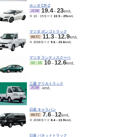
ホンダ CR-Z
19.4
23
JC08
～
km/L
※ 10・15モード
22.5
～
25
km/L
マツダ ボンゴトラック
11.3
12.9
WLTC
～
km/L
※ JC08モード
9.6
～
15.6
km/L
マツダ ランティスクーペ
10
12.6
10・15
～
km/L
三菱 デリカトラック
JC08
-km/L
日産 キャラバン
7.6
12
WLTC
～
km/L
※ JC08モード
8.4
～
13.9
km/L
日産 バネットトラック