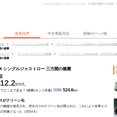
トヨタ 1.5 DX シングルジャストロー 三方開の燃費 | 中古
カタログ
中古車販売店
保険/ローン/他
古車
>
ライトエーストラックの中古車
>
ライトエーストラック(14年06月～15年06月)の燃
方開の燃費
ンキング
>
ライトエーストラックの燃費
>
ライトエーストラック(14年06月～15年06月)の
方開の燃費
 DX シングルジャストロー 三方開の燃費
？
12.2
km/L
ン
524.6
JC08
でどこまで走る？ (燃費xタンク容量)
km
スがクリーン化
ンの触媒が改良され、排出ガスのクリーン化が図られた。これにより全車エコ
の対象となった（2014.6）