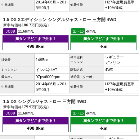
2014年06月～201
H27年度燃費基準
生産期間
燃費性能
5年06月
+10%達成
1.5 DX Xエディション シングルジャストロー 三方開 4WD
新車時価格
186.7
万円(税込)
JC08
11.6km/L
10・15
-km/L
満タンでどこまで走る？
満タンでどこまで走る？
498.8km
-km
レギュラー
使用燃料
1495cc
排気量
エンジン
ガソリン
インパネ4AT
4WD
ミッション
駆動方式
97ps/6000rpm
-
最大出力
過給器（ターボ）
2014年06月～201
H27年度燃費基準
生産期間
燃費性能
5年06月
+10%達成
1.5 DX シングルジャストロー 三方開 4WD
新車時価格
175.9
万円(税込)
JC08
11.6km/L
10・15
-km/L
満タンでどこまで走る？
満タンでどこまで走る？
498.8km
-km