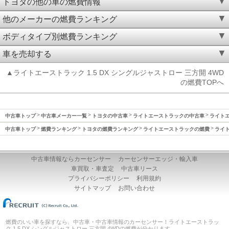
トヨタの他の車の燃費情報
他のメーカーの燃費ランキング
ボディタイプ別燃費ランキング
車を売却する
▲ライトエーストラック 1.5 DX シングルジャストロー 三方開 4WD
の燃費TOPへ
中古車トップ
中古車メーカー一覧
トヨタの中古車
ライトエーストラックの中古車
ライトエ
中古車トップ
燃費ランキング
トヨタの燃費ランキング
ライトエーストラックの燃費
ライト
中古車情報ならカーセンサー
カーセンサーエッジ・輸入車
車買取・車査定
中古車リース
プライバシーポリシー
利用規約
サイトマップ
お問い合わせ
燃費のいい車を探すなら、中古車・中古車情報のカーセンサー！ライトエーストラッ
ク 1.5 DX シングルジャストロー 三方開 4WDの燃費が分かります。