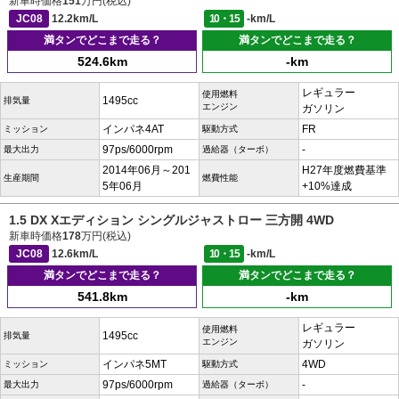
新車時価格
151
万円(税込)
JC08
12.2km/L
10・15
-km/L
満タンでどこまで走る？
満タンでどこまで走る？
524.6km
-km
レギュラー
使用燃料
1495cc
排気量
エンジン
ガソリン
インパネ4AT
FR
ミッション
駆動方式
97ps/6000rpm
-
最大出力
過給器（ターボ）
2014年06月～201
H27年度燃費基準
生産期間
燃費性能
5年06月
+10%達成
1.5 DX Xエディション シングルジャストロー 三方開 4WD
新車時価格
178
万円(税込)
JC08
12.6km/L
10・15
-km/L
満タンでどこまで走る？
満タンでどこまで走る？
541.8km
-km
レギュラー
使用燃料
1495cc
排気量
エンジン
ガソリン
インパネ5MT
4WD
ミッション
駆動方式
97ps/6000rpm
-
最大出力
過給器（ターボ）