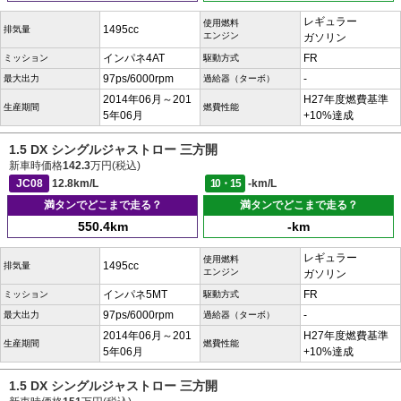
レギュラー
使用燃料
1495cc
排気量
エンジン
ガソリン
インパネ4AT
FR
ミッション
駆動方式
97ps/6000rpm
-
最大出力
過給器（ターボ）
2014年06月～201
H27年度燃費基準
生産期間
燃費性能
5年06月
+10%達成
1.5 DX シングルジャストロー 三方開
新車時価格
142.3
万円(税込)
JC08
12.8km/L
10・15
-km/L
満タンでどこまで走る？
満タンでどこまで走る？
550.4km
-km
レギュラー
使用燃料
1495cc
排気量
エンジン
ガソリン
インパネ5MT
FR
ミッション
駆動方式
97ps/6000rpm
-
最大出力
過給器（ターボ）
2014年06月～201
H27年度燃費基準
生産期間
燃費性能
5年06月
+10%達成
1.5 DX シングルジャストロー 三方開