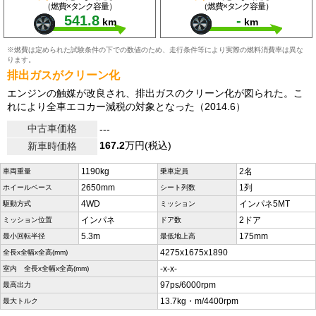
（燃費×タンク容量）
（燃費×タンク容量）
541.8
-
km
km
※燃費は定められた試験条件の下での数値のため、走行条件等により実際の燃料消費率は異な
ります。
排出ガスがクリーン化
エンジンの触媒が改良され、排出ガスのクリーン化が図られた。こ
れにより全車エコカー減税の対象となった（2014.6）
中古車価格
---
167.2
万円(税込)
新車時価格
1190kg
2名
車両重量
乗車定員
2650mm
1列
ホイールベース
シート列数
4WD
インパネ5MT
駆動方式
ミッション
インパネ
2ドア
ミッション位置
ドア数
5.3m
175mm
最小回転半径
最低地上高
4275x1675x1890
全長x全幅x全高(mm)
-x-x-
室内 全長x全幅x全高(mm)
97ps/6000rpm
最高出力
13.7kg・m/4400rpm
最大トルク