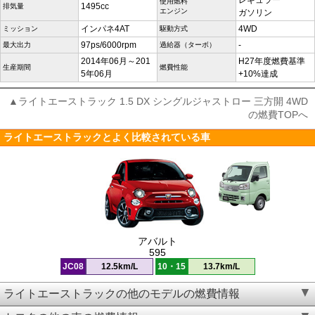
レギュラー
使用燃料
1495cc
排気量
エンジン
ガソリン
インパネ4AT
4WD
ミッション
駆動方式
97ps/6000rpm
-
最大出力
過給器（ターボ）
2014年06月～201
H27年度燃費基準
生産期間
燃費性能
5年06月
+10%達成
▲ライトエーストラック 1.5 DX シングルジャストロー 三方開 4WD
の燃費TOPへ
ライトエーストラックとよく比較されている車
アバルト
595
JC08
12.5km/L
10・15
13.7km/L
ライトエーストラックの他のモデルの燃費情報