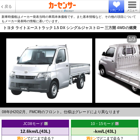
戻る
お気に入り
メニュー
新車時価格はメーカー発表当時の車両本体価格です。また基本情報など、その他の項目について
もメーカー発表時の情報に基いています。
トヨタ ライトエーストラック 1.5 DX シングルジャストロー 三方開 4WDの燃費
1/3
08年(H20)2月、FMC時のフロント。仕様はグレードにより異なります
JC08モード
10・15モード
12.6km/L(43L)
-km/L(43L)
満タン
でどこまで走る？
満タン
でどこまで走る？