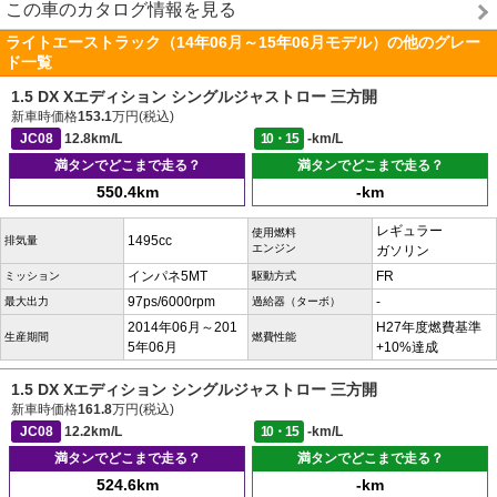
この車のカタログ情報を見る
ライトエーストラック（14年06月～15年06月モデル）の他のグレー
ド一覧
1.5 DX Xエディション シングルジャストロー 三方開
新車時価格
153.1
万円(税込)
JC08
12.8km/L
10・15
-km/L
満タンでどこまで走る？
満タンでどこまで走る？
550.4km
-km
レギュラー
使用燃料
1495cc
排気量
エンジン
ガソリン
インパネ5MT
FR
ミッション
駆動方式
97ps/6000rpm
-
最大出力
過給器（ターボ）
2014年06月～201
H27年度燃費基準
生産期間
燃費性能
5年06月
+10%達成
1.5 DX Xエディション シングルジャストロー 三方開
新車時価格
161.8
万円(税込)
JC08
12.2km/L
10・15
-km/L
満タンでどこまで走る？
満タンでどこまで走る？
524.6km
-km