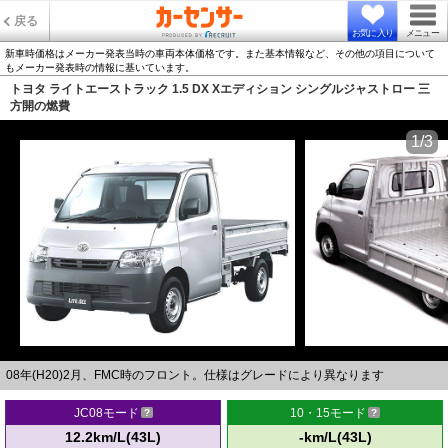
戻る
お気に入り
メニュー
新車時価格はメーカー発表当時の車両本体価格です。また基本情報など、その他の項目について
もメーカー発表時の情報に基いています。
トヨタ ライトエーストラック 1.5 DX Xエディション シングルジャストロー 三
方開の燃費
1/3
08年(H20)2月、FMC時のフロント。仕様はグレードにより異なります
JC08モード
10・15モード
12.2km/L(43L)
-km/L(43L)