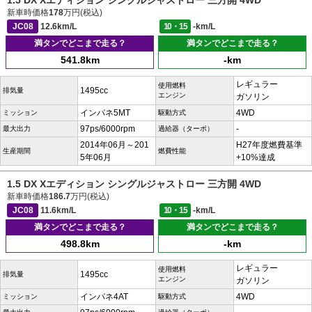
1.5 DX Xエディション シングルジャストロー 三方開 4WD
新車時価格
178
万円(税込)
JC08
12.6km/L
10・15
-km/L
満タンでどこまで走る？
満タンでどこまで走る？
541.8km
-km
レギュラー
使用燃料
1495cc
排気量
エンジン
ガソリン
インパネ5MT
4WD
ミッション
駆動方式
97ps/6000rpm
-
最大出力
過給器（ターボ）
2014年06月～201
H27年度燃費基準
生産期間
燃費性能
5年06月
+10%達成
1.5 DX Xエディション シングルジャストロー 三方開 4WD
新車時価格
186.7
万円(税込)
JC08
11.6km/L
10・15
-km/L
満タンでどこまで走る？
満タンでどこまで走る？
498.8km
-km
レギュラー
使用燃料
1495cc
排気量
エンジン
ガソリン
インパネ4AT
4WD
ミッション
駆動方式