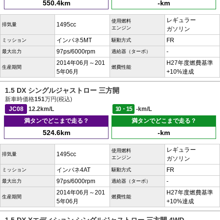
550.4km
-km
レギュラー
使用燃料
1495cc
排気量
エンジン
ガソリン
インパネ5MT
FR
ミッション
駆動方式
97ps/6000rpm
-
最大出力
過給器（ターボ）
2014年06月～201
H27年度燃費基準
生産期間
燃費性能
5年06月
+10%達成
1.5 DX シングルジャストロー 三方開
新車時価格
151
万円(税込)
JC08
12.2km/L
10・15
-km/L
満タンでどこまで走る？
満タンでどこまで走る？
524.6km
-km
レギュラー
使用燃料
1495cc
排気量
エンジン
ガソリン
インパネ4AT
FR
ミッション
駆動方式
97ps/6000rpm
-
最大出力
過給器（ターボ）
2014年06月～201
H27年度燃費基準
生産期間
燃費性能
5年06月
+10%達成