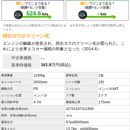
満タン
でどこまで走る？
満タン
でどこまで走る？
（燃費×タンク容量）
（燃費×タンク容量）
524.6
-
km
km
※燃費は定められた試験条件の下での数値のため、走行条件等により実際の燃料消費率は異な
ります。
排出ガスがクリーン化
エンジンの触媒が改良され、排出ガスのクリーン化が図られた。こ
れにより全車エコカー減税の対象となった（2014.6）
中古車価格
---
161.8
万円(税込)
新車時価格
1140kg
2名
車両重量
乗車定員
2650mm
1列
ホイールベース
シート列数
FR
インパネ4AT
駆動方式
ミッション
インパネ
2ドア
ミッション位置
ドア数
4.7m
175mm
最小回転半径
最低地上高
4275x1675x1890
全長x全幅x全高(mm)
-x-x-
室内 全長x全幅x全高(mm)
97ps/6000rpm
最高出力
13.7kg・m/4400rpm
最大トルク