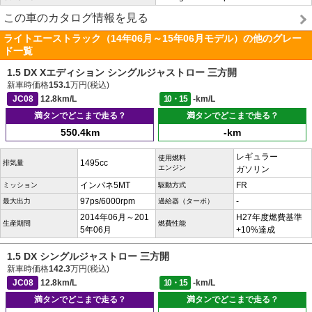
この車のカタログ情報を見る
ライトエーストラック（14年06月～15年06月モデル）の他のグレー
ド一覧
1.5 DX Xエディション シングルジャストロー 三方開
新車時価格
153.1
万円(税込)
JC08
12.8km/L
10・15
-km/L
満タンでどこまで走る？
満タンでどこまで走る？
550.4km
-km
レギュラー
使用燃料
1495cc
排気量
エンジン
ガソリン
インパネ5MT
FR
ミッション
駆動方式
97ps/6000rpm
-
最大出力
過給器（ターボ）
2014年06月～201
H27年度燃費基準
生産期間
燃費性能
5年06月
+10%達成
1.5 DX シングルジャストロー 三方開
新車時価格
142.3
万円(税込)
JC08
12.8km/L
10・15
-km/L
満タンでどこまで走る？
満タンでどこまで走る？