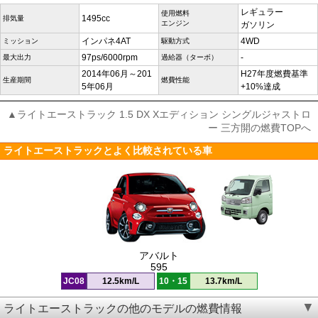
レギュラー
使用燃料
1495cc
排気量
エンジン
ガソリン
インパネ4AT
4WD
ミッション
駆動方式
97ps/6000rpm
-
最大出力
過給器（ターボ）
2014年06月～201
H27年度燃費基準
生産期間
燃費性能
5年06月
+10%達成
▲ライトエーストラック 1.5 DX Xエディション シングルジャストロ
ー 三方開の燃費TOPへ
ライトエーストラックとよく比較されている車
アバルト
595
JC08
12.5km/L
10・15
13.7km/L
ライトエーストラックの他のモデルの燃費情報