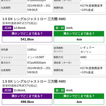
97ps/6000rpm
-
最大出力
過給器（ターボ）
2014年06月～201
H27年度燃費基準
生産期間
燃費性能
5年06月
+10%達成
1.5 DX シングルジャストロー 三方開 4WD
新車時価格
167.2
万円(税込)
JC08
12.6km/L
10・15
-km/L
満タンでどこまで走る？
満タンでどこまで走る？
541.8km
-km
レギュラー
使用燃料
1495cc
排気量
エンジン
ガソリン
インパネ5MT
4WD
ミッション
駆動方式
97ps/6000rpm
-
最大出力
過給器（ターボ）
2014年06月～201
H27年度燃費基準
生産期間
燃費性能
5年06月
+10%達成
1.5 DX シングルジャストロー 三方開 4WD
新車時価格
175.9
万円(税込)
JC08
11.6km/L
10・15
-km/L
満タンでどこまで走る？
満タンでどこまで走る？
498.8km
-km