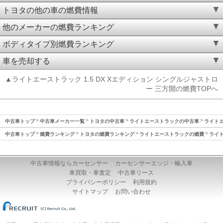
トヨタの他の車の燃費情報
他のメーカーの燃費ランキング
ボディタイプ別燃費ランキング
車を売却する
▲ライトエーストラック 1.5 DX Xエディション シングルジャストロ
ー 三方開の燃費TOPへ
中古車トップ
中古車メーカー一覧
トヨタの中古車
ライトエーストラックの中古車
ライトエ
中古車トップ
燃費ランキング
トヨタの燃費ランキング
ライトエーストラックの燃費
ライト
中古車情報ならカーセンサー
カーセンサーエッジ・輸入車
車買取・車査定
中古車リース
プライバシーポリシー
利用規約
サイトマップ
お問い合わせ