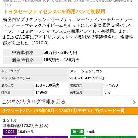
※燃費は定められた試験条件の下での数値のため、走行条件等により実際の燃料消費率は異な
ります。
トヨタセーフティセンスCを商用バンで初採用
衝突回避プリクラッシュセーフティ、レーンディパーチャーアラー
ト、オートマチックハイビームをセットにした衝突回避支援パッケ
ージ、トヨタセーフティセンスCを商用バンとして初採用。また、
1.5Lの2WD車にアイドリングストップ機能が標準装備され、燃費性
能が向上した（2016.8）
中古車価格
56
万円～
280
万円
156
万円～
186
万円
新車時価格
ステーションワゴン
ボディタイプ
4245x1690x1525/他
全長x全幅x全高(mm)
103～109馬力
FF/4WD
最高出力
駆動方式
1496cc
5名
排気量
乗車定員
この車のカタログ情報を見る
サクシードバン（16年08月～18年11月モデル）のグレード一覧
1.5 TX
新車時価格
170.2
万円(税込)
JC08
19.6km/L
10・15
-km/L