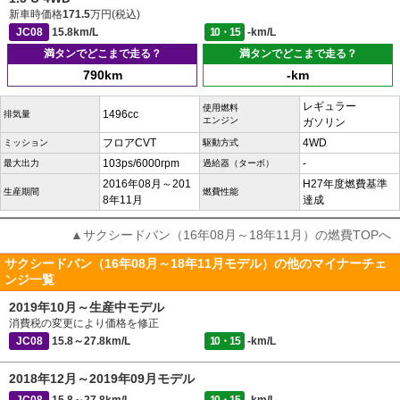
新車時価格
171.5
万円(税込)
JC08
15.8km/L
10・15
-km/L
満タンでどこまで走る？
満タンでどこまで走る？
790km
-km
レギュラー
使用燃料
1496cc
排気量
エンジン
ガソリン
フロアCVT
4WD
ミッション
駆動方式
103ps/6000rpm
-
最大出力
過給器（ターボ）
2016年08月～201
H27年度燃費基準
生産期間
燃費性能
8年11月
達成
▲サクシードバン（16年08月～18年11月）の燃費TOPへ
サクシードバン（16年08月～18年11月モデル）の他のマイナーチェ
ンジ一覧
2019年10月～生産中モデル
消費税の変更により価格を修正
JC08
15.8～27.8km/L
10・15
-km/L
2018年12月～2019年09月モデル