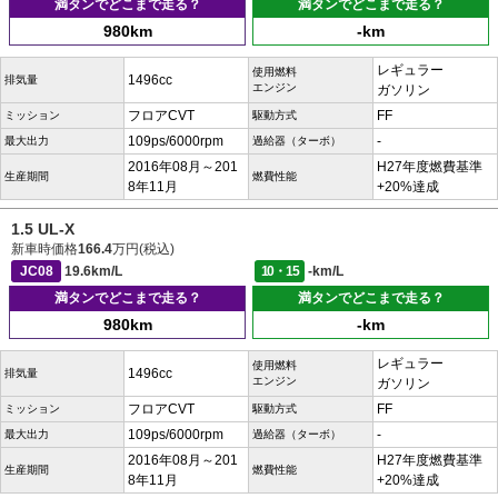
満タンでどこまで走る？
満タンでどこまで走る？
980km
-km
レギュラー
使用燃料
1496cc
排気量
エンジン
ガソリン
フロアCVT
FF
ミッション
駆動方式
109ps/6000rpm
-
最大出力
過給器（ターボ）
2016年08月～201
H27年度燃費基準
生産期間
燃費性能
8年11月
+20%達成
1.5 UL-X
新車時価格
166.4
万円(税込)
JC08
19.6km/L
10・15
-km/L
満タンでどこまで走る？
満タンでどこまで走る？
980km
-km
レギュラー
使用燃料
1496cc
排気量
エンジン
ガソリン
フロアCVT
FF
ミッション
駆動方式
109ps/6000rpm
-
最大出力
過給器（ターボ）
2016年08月～201
H27年度燃費基準
生産期間
燃費性能
8年11月
+20%達成