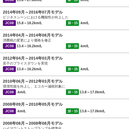
JC08
15.8～27.8km/L
10・15
-km/L
2014年09月～2016年07月モデル
ビジネスシーンにおける機能性が向上した
JC08
15.8～18.2km/L
10・15
-km/L
2014年04月～2014年08月モデル
消費税の変更により価格を修正
JC08
13.4～16.2km/L
10・15
-km/L
2012年04月～2014年03月モデル
若干のプライスダウンを実現
JC08
13.4～16.2km/L
10・15
-km/L
2010年06月～2012年03月モデル
環境性能を向上し、エコカー減税対象に
JC08
-km/L
10・15
13.8～17.0km/L
2008年09月～2010年05月モデル
JC08
-km/L
10・15
13.8～17.0km/L
2008年08月～2008年08月モデル
ハイマウントストップランプを標準化