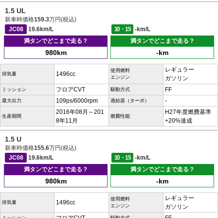
1.5 UL
新車時価格
159.3
万円(税込)
JC08
19.6km/L
10・15
-km/L
満タンでどこまで走る？
満タンでどこまで走る？
980km
-km
レギュラー
使用燃料
1496cc
排気量
エンジン
ガソリン
フロアCVT
FF
ミッション
駆動方式
109ps/6000rpm
-
最大出力
過給器（ターボ）
2016年08月～201
H27年度燃費基準
生産期間
燃費性能
8年11月
+20%達成
1.5 U
新車時価格
155.6
万円(税込)
JC08
19.6km/L
10・15
-km/L
満タンでどこまで走る？
満タンでどこまで走る？
980km
-km
レギュラー
使用燃料
1496cc
排気量
エンジン
ガソリン
ミッション
駆動方式