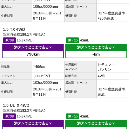
フロアCVT
FF
109ps/6000rpm
-
最大出力
過給器（ターボ）
2016年08月～201
H27年度燃費基準
生産期間
燃費性能
8年11月
+20%達成
1.5 TX 4WD
新車時価格
186.1
万円(税込)
JC08
15.8km/L
10・15
-km/L
満タンでどこまで走る？
満タンでどこまで走る？
790km
-km
レギュラー
使用燃料
1496cc
排気量
エンジン
ガソリン
フロアCVT
4WD
ミッション
駆動方式
103ps/6000rpm
-
最大出力
過給器（ターボ）
2016年08月～201
H27年度燃費基準
生産期間
燃費性能
8年11月
達成
1.5 UL-X 4WD
新車時価格
182.3
万円(税込)
JC08
15.8km/L
10・15
-km/L
満タンでどこまで走る？
満タンでどこまで走る？