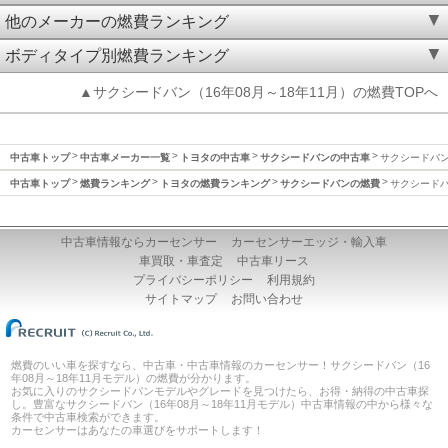
他のメーカーの燃費ランキング
ボディタイプ別燃費ランキング
▲サクシードバン（16年08月～18年11月）の燃費TOPへ
中古車トップ
中古車メーカー一覧
トヨタの中古車
サクシードバンの中古車
サクシードバン(
中古車トップ
燃費ランキング
トヨタの燃費ランキング
サクシードバンの燃費
サクシードバン
中古車情報ならカーセンサー
カーセンサーエッジ・輸入車
車買取・車査定
中古車リース
プライバシーポリシー
利用規約
サイトマップ
お問い合わせ
燃費のいい車を探すなら、中古車・中古車情報のカーセンサー！サクシードバン（16
年08月～18年11月モデル）の燃費が分かります。
お気に入りのサクシードバンモデルやグレードを見つけたら、お得・納得の中古車探
し。豊富なサクシードバン（16年08月～18年11月モデル）中古車情報の中から様々な
条件で中古車検索ができます。
カーセンサーはあなたの車選びをサポートします！