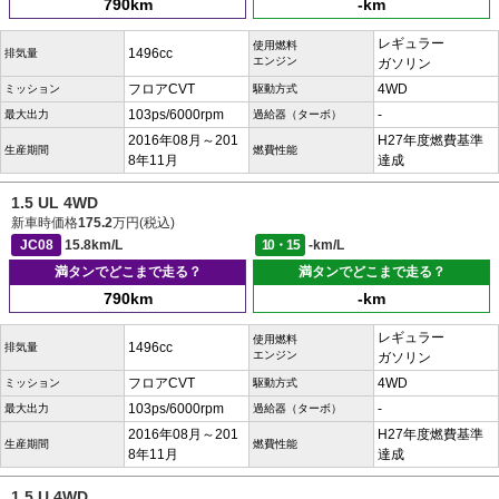
790km
-km
レギュラー
使用燃料
1496cc
排気量
エンジン
ガソリン
フロアCVT
4WD
ミッション
駆動方式
103ps/6000rpm
-
最大出力
過給器（ターボ）
2016年08月～201
H27年度燃費基準
生産期間
燃費性能
8年11月
達成
1.5 UL 4WD
新車時価格
175.2
万円(税込)
JC08
15.8km/L
10・15
-km/L
満タンでどこまで走る？
満タンでどこまで走る？
790km
-km
レギュラー
使用燃料
1496cc
排気量
エンジン
ガソリン
フロアCVT
4WD
ミッション
駆動方式
103ps/6000rpm
-
最大出力
過給器（ターボ）
2016年08月～201
H27年度燃費基準
生産期間
燃費性能
8年11月
達成
1.5 U 4WD