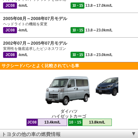
JC08
-km/L
10・15
13.8～17.0km/L
2005年08月～2008年07月モデル
ヘッドライトの機能を変更
JC08
-km/L
10・15
13.8～23.0km/L
2002年07月～2005年07月モデル
実用性を徹底追求したビジネスワゴン
JC08
-km/L
10・15
13.8～23.0km/L
サクシードバンとよく比較されている車
ダイハツ
ハイゼットカーゴ
JC08
13.4km/L
10・15
13.8km/L
トヨタの他の車の燃費情報