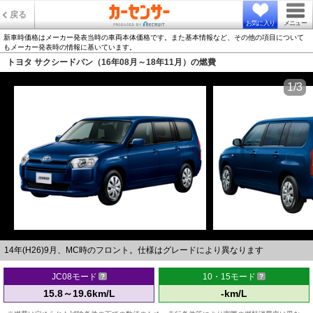
戻る
お気に入り
メニュー
新車時価格はメーカー発表当時の車両本体価格です。また基本情報など、その他の項目について
もメーカー発表時の情報に基いています。
トヨタ サクシードバン（16年08月～18年11月）の燃費
1/3
14年(H26)9月、MC時のフロント。仕様はグレードにより異なります
JC08モード
10・15モード
15.8～19.6km/L
-km/L