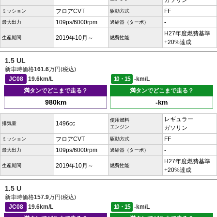
ガソリン
フロアCVT
FF
ミッション
駆動方式
109ps/6000rpm
-
最大出力
過給器（ターボ）
H27年度燃費基準
2019年10月～
生産期間
燃費性能
+20%達成
1.5 UL
新車時価格
161.6
万円(税込)
JC08
19.6km/L
10・15
-km/L
満タンでどこまで走る？
満タンでどこまで走る？
980km
-km
レギュラー
使用燃料
1496cc
排気量
エンジン
ガソリン
フロアCVT
FF
ミッション
駆動方式
109ps/6000rpm
-
最大出力
過給器（ターボ）
H27年度燃費基準
2019年10月～
生産期間
燃費性能
+20%達成
1.5 U
新車時価格
157.9
万円(税込)
JC08
19.6km/L
10・15
-km/L