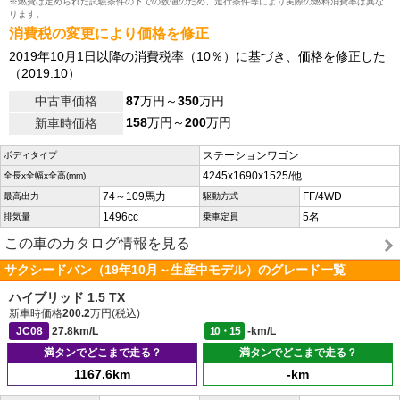
※燃費は定められた試験条件の下での数値のため、走行条件等により実際の燃料消費率は異な
ります。
消費税の変更により価格を修正
2019年10月1日以降の消費税率（10％）に基づき、価格を修正した
（2019.10）
中古車価格
87
万円～
350
万円
158
万円～
200
万円
新車時価格
ステーションワゴン
ボディタイプ
4245x1690x1525/他
全長x全幅x全高(mm)
74～109馬力
FF/4WD
最高出力
駆動方式
1496cc
5名
排気量
乗車定員
この車のカタログ情報を見る
サクシードバン（19年10月～生産中モデル）のグレード一覧
ハイブリッド 1.5 TX
新車時価格
200.2
万円(税込)
JC08
27.8km/L
10・15
-km/L
満タンでどこまで走る？
満タンでどこまで走る？
1167.6km
-km