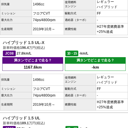
レギュラー
使用燃料
1496cc
排気量
エンジン
ハイブリッド
フロアCVT
FF
ミッション
駆動方式
74ps/4800rpm
-
最大出力
過給器（ターボ）
H27年度燃費基準
2019年10月～
生産期間
燃費性能
+25%達成
ハイブリッド 1.5 UL-X
新車時価格
196.4
万円(税込)
JC08
27.8km/L
10・15
-km/L
満タンでどこまで走る？
満タンでどこまで走る？
1167.6km
-km
レギュラー
使用燃料
1496cc
排気量
エンジン
ハイブリッド
フロアCVT
FF
ミッション
駆動方式
74ps/4800rpm
-
最大出力
過給器（ターボ）
H27年度燃費基準
2019年10月～
生産期間
燃費性能
+25%達成
ハイブリッド 1.5 UL
新車時価格
189.1
万円(税込)