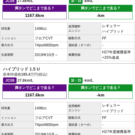
JC08
27.8km/L
10・15
-km/L
満タンでどこまで走る？
満タンでどこまで走る？
1167.6km
-km
レギュラー
使用燃料
1496cc
排気量
エンジン
ハイブリッド
フロアCVT
FF
ミッション
駆動方式
74ps/4800rpm
-
最大出力
過給器（ターボ）
H27年度燃費基準
2019年10月～
生産期間
燃費性能
+25%達成
ハイブリッド 1.5 U
新車時価格
185.4
万円(税込)
JC08
27.8km/L
10・15
-km/L
満タンでどこまで走る？
満タンでどこまで走る？
1167.6km
-km
レギュラー
使用燃料
1496cc
排気量
エンジン
ハイブリッド
フロアCVT
FF
ミッション
駆動方式
74ps/4800rpm
-
最大出力
過給器（ターボ）
H27年度燃費基準
2019年10月～
生産期間
燃費性能