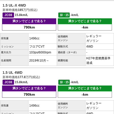
1.5 UL-X 4WD
新車時価格
185
万円(税込)
JC08
15.8km/L
10・15
-km/L
満タンでどこまで走る？
満タンでどこまで走る？
790km
-km
レギュラー
使用燃料
1496cc
排気量
エンジン
ガソリン
フロアCVT
4WD
ミッション
駆動方式
103ps/6000rpm
-
最大出力
過給器（ターボ）
H27年度燃費基準
2019年10月～
生産期間
燃費性能
達成
1.5 UL 4WD
新車時価格
177.8
万円(税込)
JC08
15.8km/L
10・15
-km/L
満タンでどこまで走る？
満タンでどこまで走る？
790km
-km
レギュラー
使用燃料
1496cc
排気量
エンジン
ガソリン
フロアCVT
4WD
ミッション
駆動方式