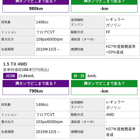
満タンでどこまで走る？
満タンでどこまで走る？
980km
-km
レギュラー
使用燃料
1496cc
排気量
エンジン
ガソリン
フロアCVT
FF
ミッション
駆動方式
109ps/6000rpm
-
最大出力
過給器（ターボ）
H27年度燃費基準
2019年10月～
生産期間
燃費性能
+20%達成
1.5 TX 4WD
新車時価格
188.9
万円(税込)
JC08
15.8km/L
10・15
-km/L
満タンでどこまで走る？
満タンでどこまで走る？
790km
-km
レギュラー
使用燃料
1496cc
排気量
エンジン
ガソリン
フロアCVT
4WD
ミッション
駆動方式
103ps/6000rpm
-
最大出力
過給器（ターボ）
H27年度燃費基準
2019年10月～
生産期間
燃費性能
達成