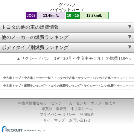
ダイハツ
ハイゼットカーゴ
JC08
13.4km/L
10・15
13.8km/L
トヨタの他の車の燃費情報
他のメーカーの燃費ランキング
ボディタイプ別燃費ランキング
▲サクシードバン（19年10月～生産中モデル）の燃費TOPへ
中古車トップ
中古車メーカー一覧
トヨタの中古車
サクシードバンの中古車
サクシードバン
中古車トップ
燃費ランキング
トヨタの燃費ランキング
サクシードバンの燃費
サクシードバ
中古車情報ならカーセンサー
カーセンサーエッジ・輸入車
車買取・車査定
中古車リース
プライバシーポリシー
利用規約
サイトマップ
お問い合わせ