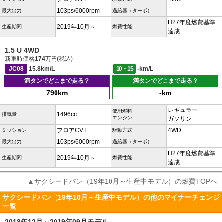
103ps/6000rpm
-
最大出力
過給器（ターボ）
H27年度燃費基準
2019年10月～
生産期間
燃費性能
達成
1.5 U 4WD
新車時価格
174
万円(税込)
JC08
15.8km/L
10・15
-km/L
満タンでどこまで走る？
満タンでどこまで走る？
790km
-km
レギュラー
使用燃料
1496cc
排気量
エンジン
ガソリン
フロアCVT
4WD
ミッション
駆動方式
103ps/6000rpm
-
最大出力
過給器（ターボ）
H27年度燃費基準
2019年10月～
生産期間
燃費性能
達成
▲サクシードバン（19年10月～生産中モデル）の燃費TOPへ
サクシードバン（19年10月～生産中モデル）の他のマイナーチェンジ
一覧
2018年12月～2019年09月モデル