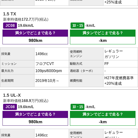
+25%達成
1.5 TX
新車時価格
172.7
万円(税込)
JC08
19.6km/L
10・15
-km/L
満タンでどこまで走る？
満タンでどこまで走る？
980km
-km
レギュラー
使用燃料
1496cc
排気量
エンジン
ガソリン
フロアCVT
FF
ミッション
駆動方式
109ps/6000rpm
-
最大出力
過給器（ターボ）
H27年度燃費基準
2019年10月～
生産期間
燃費性能
+20%達成
1.5 UL-X
新車時価格
168.9
万円(税込)
JC08
19.6km/L
10・15
-km/L
満タンでどこまで走る？
満タンでどこまで走る？
980km
-km
レギュラー
使用燃料
1496cc
排気量
エンジン