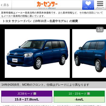
戻る
お気に入り
メニュー
新車時価格はメーカー発表当時の車両本体価格です。また基本情報など、その他の項目について
もメーカー発表時の情報に基いています。
トヨタ サクシードバン（19年10月～生産中モデル）の燃費
1/3
14年(H26)9月、MC時のフロント。仕様はグレードにより異なります
JC08モード
10・15モード
15.8～27.8km/L
-km/L