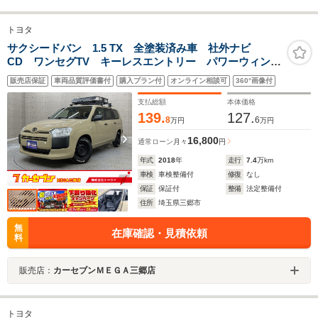
トヨタ
サクシードバン 1.5 TX 全塗装済み車 社外ナビ
CD ワンセグTV キーレスエントリー パワーウィンド
ウ オートライト
販売店保証
車両品質評価書付
購入プラン付
オンライン相談可
360°画像付
支払総額
本体価格
139.
127.
8
6
万円
万円
16,800
通常ローン
月々
円
年式
2018
年
走行
7.4
万km
車検
車検整備付
修復
なし
保証
保証付
整備
法定整備付
住所
埼玉県三郷市
無
在庫確認・見積依頼
料
販売店：
カーセブンＭＥＧＡ三郷店
トヨタ