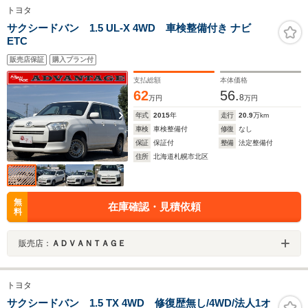
トヨタ
サクシードバン 1.5 UL-X 4WD 車検整備付き ナビ
ETC
販売店保証
購入プラン付
支払総額
本体価格
62
56.
8
万円
万円
年式
2015
年
走行
20.9
万km
車検
車検整備付
修復
なし
保証
保証付
整備
法定整備付
住所
北海道札幌市北区
無
在庫確認・見積依頼
料
販売店：
ＡＤＶＡＮＴＡＧＥ
トヨタ
サクシードバン 1.5 TX 4WD 修復歴無し/4WD/法人1オ