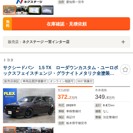
住所
愛知県一宮市
無
在庫確認・見積依頼
料
販売店：
ネクステージ 一宮インター店
トヨタ
サクシードバン 1.5 TX ローダウンカスタム・ユーロボ
ックスフェイスチェンジ・グラナイトメタリク全塗装済
み・LEDヘッドライト・オリジナルシートカバー・純正
販売店保証
車両品質評価書付
オンライン相談可
360°画像付
ナビ・ETC・前後ドラレコ・ダウンサス・
支払総額
本体価格
372.
349.
2
8
万円
万円
年式
2020
年
走行
0.8
万km
車検
車検整備付
修復
なし
保証
保証付
整備
法定整備付
住所
栃木県宇都宮市