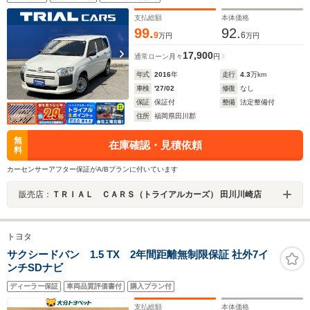
音)
支払総額
本体価格
99.
92.
9
6
万円
万円
17,900
通常ローン
月々
円
年式
2016
年
走行
4.3
万km
車検
'27/02
修復
なし
保証
保証付
整備
法定整備付
住所
福岡県田川郡
無
在庫確認・見積依頼
料
カーセンサーアフター保証がA/Bプランに付いています
販売店：
ＴＲＩＡＬ ＣＡＲＳ（トライアルカーズ） 田川川崎店
トヨタ
サクシードバン 1.5 TX 2年間距離無制限保証 社外7イ
ンチSDナビ
ディーラー保証
車両品質評価書付
購入プラン付
支払総額
本体価格