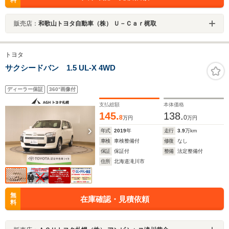
料
販売店：
和歌山トヨタ自動車（株） Ｕ－Ｃａｒ梶取
トヨタ
サクシードバン 1.5 UL-X 4WD
ディーラー保証
360°画像付
支払総額
本体価格
145.
138.
8
0
万円
万円
年式
2019
年
走行
3.9
万km
車検
車検整備付
修復
なし
保証
保証付
整備
法定整備付
住所
北海道滝川市
無
在庫確認・見積依頼
料