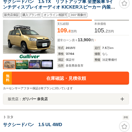
サクシードバン 1.5 TX リフトアップ車 全塗装車 9イ
ンチディスプレイオーディオ KICKERスピーカー 内装板
張りカスタム車 バックカメラ サイドカメラ THULEルー
販売店保証
購入プラン付
オンライン相談可
360°画像付
フキャリア ETC 純正フロアマット 電動格納ミラー
支払総額
本体価格
109.
105.
8
2
万円
万円
13,900
通常ローン
月々
円
年式
2015
年
走行
7.5
万km
車検
'27/04
修復
なし
保証
保証付
整備
法定整備付
住所
奈良県奈良市
無
在庫確認・見積依頼
料
カーセンサーアフター保証がBプランに付いています
販売店：
ガリバー 奈良店
トヨタ
PR
サクシードバン 1.5 UL 4WD