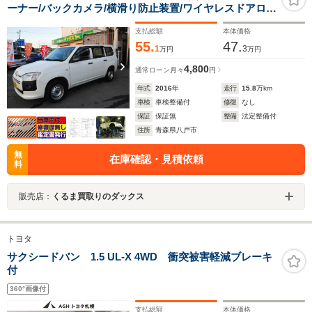
ーナー/バックカメラ/横滑り防止装置/ワイヤレスドアロッ
ク/パワーウィンド/フォグランプ/電動格納ドアミラー/積
支払総額
本体価格
載量400kg/自動防舷ミラー/運転席シートリフター/
55.
47.
1
3
万円
万円
4,800
通常ローン
月々
円
年式
2016
年
走行
15.8
万km
車検
車検整備付
修復
なし
保証
保証無
整備
法定整備付
住所
青森県八戸市
無
在庫確認・見積依頼
料
販売店：
くるま買取りのダックス
トヨタ
サクシードバン 1.5 UL-X 4WD 衝突被害軽減ブレーキ
付
360°画像付
支払総額
本体価格