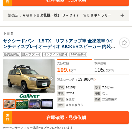
料
販売店：
ＡＧＨトヨタ札幌（株） Ｕ－Ｃａｒ ＷＥＢギャラリー
トヨタ
サクシードバン 1.5 TX リフトアップ車 全塗装車 9イ
ンチディスプレイオーディオ KICKERスピーカー 内装板
張りカスタム車 バックカメラ サイドカメラ THULEルー
販売店保証
購入プラン付
オンライン相談可
360°画像付
フキャリア ETC 純正フロアマット 電動格納ミラー
支払総額
本体価格
109.
105.
8
2
万円
万円
13,900
通常ローン
月々
円
年式
2015
年
走行
7.5
万km
車検
'27/04
修復
なし
保証
保証付
整備
法定整備付
住所
奈良県奈良市
無
在庫確認・見積依頼
料
カーセンサーアフター保証がBプランに付いています