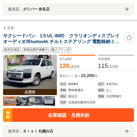
販売店：
ガリバー 奈良店
トヨタ
サクシードバン 1.5 UL 4WD クラリオンディスプレイ
オーディオ/Bluetooth チルトステアリング 電動格納ミラ
ー バックカメラ 衝突被害軽減ブレーキ アクセル踏み間違
販売店保証
車両品質評価書付
購入プラン付
い防止装置
支払総額
本体価格
120.
115.
8
1
万円
万円
15,200
通常ローン
月々
円
年式
2018
年
走行
3.4
万km
車検
車検整備付
修復
なし
保証
保証付
整備
法定整備付
住所
北海道札幌市白石区
無
在庫確認・見積依頼
料
販売店：
Ｂｒａｔ 札幌白石