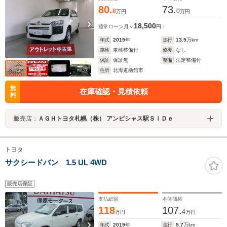
80.
73.
8
0
万円
万円
18,500
通常ローン
月々
円
年式
2019
年
走行
13.9
万km
車検
車検整備付
修復
なし
保証
保証無
整備
法定整備付
住所
北海道函館市
無
在庫確認・見積依頼
料
販売店：
ＡＧＨトヨタ札幌（株） アンビシャス駅ＳｉＤｅ
トヨタ
サクシードバン 1.5 UL 4WD
販売店保証
支払総額
本体価格
118
107.
4
万円
万円
年式
2019
年
走行
5.7
万km