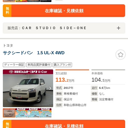
無
在庫確認・見積依頼
料
販売店：
ＣＡＲ ＳＴＵＤＩＯ ＳＩＤＥ－ＯＮＥ
トヨタ
サクシードバン 1.5 UL-X 4WD
ディーラー保証
車両品質評価書付
購入プラン付
支払総額
本体価格
113.
104.
2
5
万円
万円
年式
2017
年
走行
6.0
万km
車検
車検整備付
修復
なし
保証
保証付
整備
法定整備付
住所
和歌山県和歌山市
無
在庫確認・見積依頼