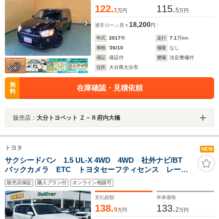
122.
115.
1
5
万円
万円
18,200
通常ローン
月々
円
年式
2017
年
走行
7.1
万km
車検
'26/10
修復
なし
保証
保証付
整備
法定整備付
住所
大分県大分市
無
在庫確認・見積依頼
料
販売店：
大分トヨペット Ｚ－Ｒ府内大橋
トヨタ
NEW
サクシードバン 1.5 UL-X 4WD 4WD 社外ナビ/BT
バックカメラ ETC トヨタセーフティセンス レーン
キープアシスト 社外15インチアルミ MUDSTARホワ
販売店保証
購入プラン付
オンライン相談可
イトレター キーレス 電動格納ミラー スタットレス
セット積込
支払総額
本体価格
138.
133.
9
2
万円
万円