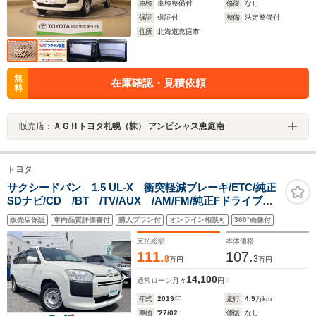
車検
車検整備付
修復
なし
保証
保証付
整備
法定整備付
住所
北海道恵庭市
無
在庫確認・見積依頼
料
販売店：
ＡＧＨトヨタ札幌（株） アンビシャス恵庭南
トヨタ
サクシードバン 1.5 UL-X 衝突軽減ブレーキ/ETC/純正
SDナビ/CD /BT /TV/AUX /AM/FM/純正Fドライブレ
コーダー/電動格納ミラー/オートライト/オートハイビー
販売店保証
車両品質評価書付
購入プラン付
オンライン相談可
360°画像付
ム/フロアマット/取扱説明書/保証書/スペアキー
支払総額
本体価格
111.
107.
8
3
万円
万円
14,100
通常ローン
月々
円
年式
2019
年
走行
4.9
万km
車検
'27/02
修復
なし