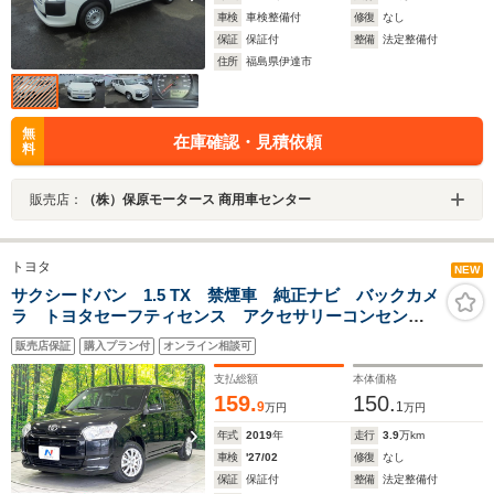
車検
車検整備付
修復
なし
保証
保証付
整備
法定整備付
住所
福島県伊達市
無
在庫確認・見積依頼
料
販売店：
（株）保原モータース 商用車センター
トヨタ
NEW
サクシードバン 1.5 TX 禁煙車 純正ナビ バックカメ
ラ トヨタセーフティセンス アクセサリーコンセン
ト ETC オートハイビーム プライバシーG
販売店保証
購入プラン付
オンライン相談可
Bluetooth CD フルセグTV 14インチアルミホイール
支払総額
本体価格
159.
150.
9
1
万円
万円
年式
2019
年
走行
3.9
万km
車検
'27/02
修復
なし
保証
保証付
整備
法定整備付