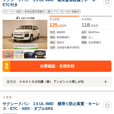
ETC付き
ディーラー保証
車両品質評価書付
購入プラン付
360°画像付
支払総額
本体価格
125.
118.
8
0
万円
万円
年式
2019
年
走行
10.0
万km
車検
車検整備付
修復
なし
保証
保証付
整備
法定整備付
住所
北海道札幌市清田区
無
在庫確認・見積依頼
料
販売店：
ＡＧＨトヨタ札幌（株） アンビシャス美しが丘
トヨタ
サクシードバン 1.5 UL 4WD 横滑り防止装置・キーレ
ス・ETC・ABS・ダブルSRS