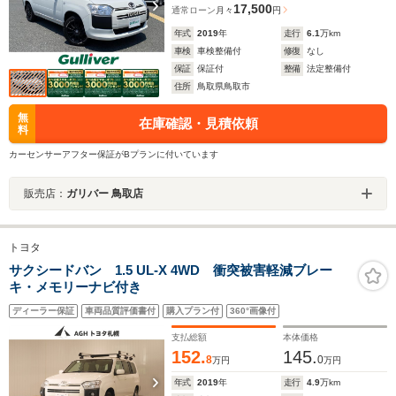
17,500
通常ローン
月々
円
年式
2019
年
走行
6.1
万km
車検
車検整備付
修復
なし
保証
保証付
整備
法定整備付
住所
鳥取県鳥取市
無
在庫確認・見積依頼
料
カーセンサーアフター保証がBプランに付いています
販売店：
ガリバー 鳥取店
トヨタ
サクシードバン 1.5 UL-X 4WD 衝突被害軽減ブレー
キ・メモリーナビ付き
ディーラー保証
車両品質評価書付
購入プラン付
360°画像付
支払総額
本体価格
152.
145.
8
0
万円
万円
年式
2019
年
走行
4.9
万km