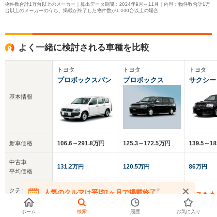
物件数合計1万台以上のメーカー｜算出データ期間：2024年9月～11月｜内容：物件数合計1万
台以上のメーカーのうち、掲載が終了した物件数が1,000台以上の場合
よく一緒に検討される車種を比較
トヨタ
トヨタ
トヨタ
プロボックスバン
プロボックス
サクシー
基本情報
新車価格
106.6～291.8万円
125.3～172.5万円
139.5～1
中古車
131.2万円
120.5万円
86万円
平均価格
クチコミ
※
人気のクルマは平均1ヶ月で掲載終了
3.6
3.5
3.7
総合評価
在庫が無くなる前にお問い合わせください
ホーム
検索
履歴
お気に入り