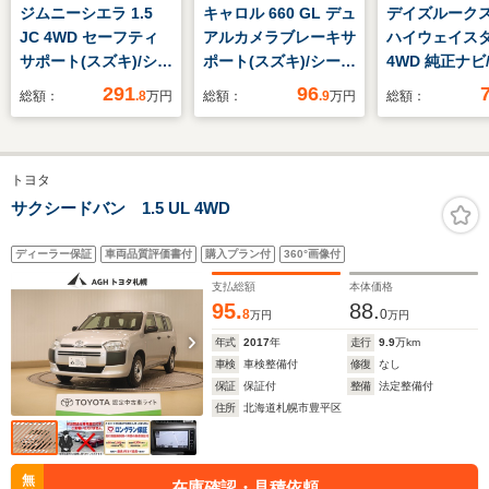
ジムニーシエラ 1.5
キャロル 660 GL デュ
デイズルークス 
JC 4WD セーフティ
アルカメラブレーキサ
ハイウェイス
サポート(スズキ)/シー
ポート(スズキ)/シート
4WD 純正ナビ
トヒーター 前席/車線
ヒーター 運転席/車線
グTV/全周囲カ
291
96
総額：
.8
万円
総額：
.9
万円
総額：
逸脱防止支援システ
逸脱防止支援システ
突軽減ブレーキ
ム/ヘッドランプ
ム/EBD付ABS/横滑り
り防止装置/ア
LED/ETC/EBD付ABS/
防止装置/アイドリン
ングストップ/
トヨタ
横滑り防止装置/アイ
グストップ/禁煙車/エ
ワースライドド
ドリングストップ/ク
アバッグ サイド
ートヒーター/
サクシードバン 1.5 UL 4WD
ルーズコントロール
ュスタート/ス
キー/純正フロ
ディーラー保証
車両品質評価書付
購入プラン付
360°画像付
ト/ドアバイザ
支払総額
本体価格
95.
88.
8
0
万円
万円
年式
2017
年
走行
9.9
万km
車検
車検整備付
修復
なし
保証
保証付
整備
法定整備付
住所
北海道札幌市豊平区
無
在庫確認・見積依頼