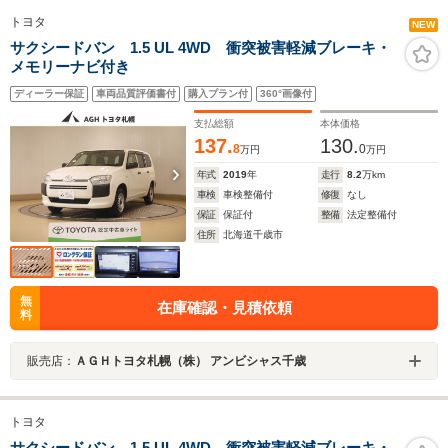
トヨタ
NEW
サクシードバン 1.5 UL 4WD 衝突被害軽減ブレーキ・
メモリーナビ付き
ディーラー保証
車両品質評価書付
購入プラン付
360°画像付
支払総額
本体価格
137.
130.
8
0
万円
万円
年式
2019
年
走行
8.2
万km
車検
車検整備付
修復
なし
保証
保証付
整備
法定整備付
住所
北海道千歳市
無
在庫確認・見積依頼
料
販売店：
ＡＧＨトヨタ札幌（株） アンビシャス千歳
トヨタ
サクシードバン 1.5 UL 4WD 衝突被害軽減ブレーキ・