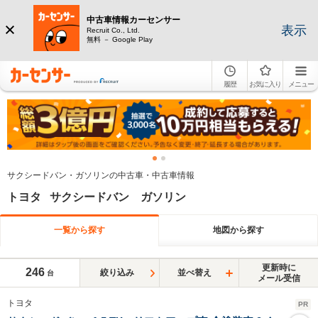
中古車情報カーセンサー
表示
Recruit Co., Ltd.
無料 － Google Play
履歴
お気に入り
メニュー
サクシードバン・ガソリンの中古車・中古車情報
トヨタ サクシードバン ガソリン
一覧から探す
地図から探す
更新時に
246
絞り込み
並べ替え
台
メール受信
トヨタ
PR