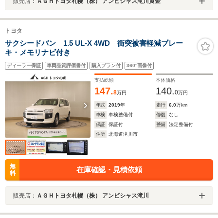
販売店：
ＡＧＨトヨタ札幌（株） アンビシャス滝川黄金
トヨタ
サクシードバン 1.5 UL-X 4WD 衝突被害軽減ブレー
キ・メモリナビ付き
ディーラー保証
車両品質評価書付
購入プラン付
360°画像付
支払総額
本体価格
147.
140.
8
0
万円
万円
年式
2019
年
走行
6.0
万km
車検
車検整備付
修復
なし
保証
保証付
整備
法定整備付
住所
北海道滝川市
無
在庫確認・見積依頼
料
販売店：
ＡＧＨトヨタ札幌（株） アンビシャス滝川