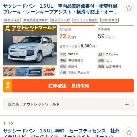
サクシードバン 1.5 UL 車両品質評価書付・衝突軽減
ブレーキ・レーンキープアシスト・横滑り防止・オート
ライト・オートハイビーム・ETC・キー・運転席パワー
販売店保証
車両品質評価書付
購入プラン付
オンライン相談可
360°画像付
ウィンドウ・シガーソケット・
支払総額
本体価格
72.
59.
2
8
万円
万円
8,300
通常ローン
月々
円
年式
2018
年
走行
7.7
万km
車検
車検整備付
修復
なし
保証
保証付
整備
法定整備付
住所
和歌山県岩出市
無
在庫確認・見積依頼
料
販売店：
アウトレットワールド
トヨタ
サクシードバン 1.5 UL 4WD セーフティセンス 社外
メモリナビ バックカメラ オートライト オートハイ