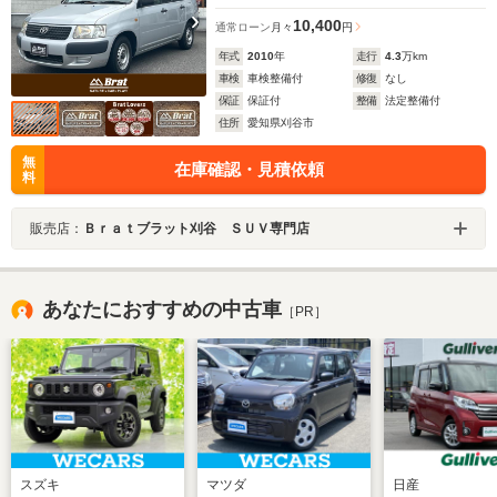
10,400
通常ローン
月々
円
年式
2010
年
走行
4.3
万km
車検
車検整備付
修復
なし
保証
保証付
整備
法定整備付
住所
愛知県刈谷市
無
在庫確認・見積依頼
料
販売店：
Ｂｒａｔブラット刈谷 ＳＵＶ専門店
あなたにおすすめの中古車
［PR］
スズキ
マツダ
日産