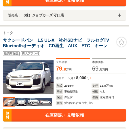
在庫確認・見積依頼
料
販売店：
（株）ジョブカーズ 守口店
トヨタ
サクシードバン 1.5 UL-X 社外SDナビ フルセグTV
Bluetoothオーディオ CD再生 AUX ETC キーレ
ス LEDヘッドライト アクセサリーコンセント カー
販売店保証
購入プラン付
プレミア1年保証付
支払総額
本体価格
79.
69.
8
8
万円
万円
8,000
通常ローン
月々
円
年式
2015
年
走行
13.8
万km
車検
車検整備付
修復
なし
保証
保証付
整備
法定整備付
住所
愛知県名古屋市中川区
無
在庫確認・見積依頼
料