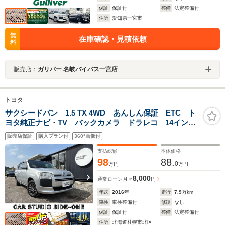
保証
保証付
整備
法定整備付
住所
愛知県一宮市
無
在庫確認・見積依頼
料
販売店：
ガリバー 名岐バイパス一宮店
トヨタ
サクシードバン 1.5 TX 4WD あんしん保証 ETC ト
ヨタ純正ナビ・TV バックカメラ ドラレコ 14インチ
アルミホイール
販売店保証
購入プラン付
360°画像付
支払総額
本体価格
98
88.
0
万円
万円
8,000
通常ローン
月々
円
年式
2016
年
走行
7.9
万km
車検
車検整備付
修復
なし
保証
保証付
整備
法定整備付
住所
北海道札幌市北区