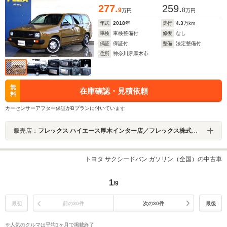
277.
259.
9
8
万円
万円
年式
2018
年
走行
4.3
万km
車検
車検整備付
修復
なし
保証
保証付
整備
法定整備付
住所
神奈川県厚木市
無
在庫確認・見積依頼
料
カーセンサーアフター保証がBプランに付いています
販売店：
フレックス ハイエース厚木インター店／フレックス株式会社
トヨタ サクシードバン ガソリン（全国）の中古車
1
/9
最初
前の30件
次の30件
最後
※人気のクルマは平均1ヶ月で掲載終了