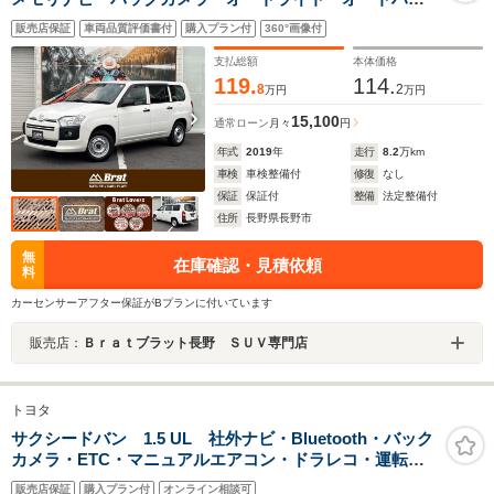
ビーム フォグランプ ドライブレコーダー 電格ミラ
販売店保証
車両品質評価書付
購入プラン付
360°画像付
ー シートリフター 運転席パワーウィンドウ
12V120W電源 横滑り防止装置
支払総額
本体価格
119.
114.
8
2
万円
万円
15,100
通常ローン
月々
円
年式
2019
年
走行
8.2
万km
車検
車検整備付
修復
なし
保証
保証付
整備
法定整備付
住所
長野県長野市
無
在庫確認・見積依頼
料
カーセンサーアフター保証がBプランに付いています
販売店：
Ｂｒａｔブラット長野 ＳＵＶ専門店
トヨタ
サクシードバン 1.5 UL 社外ナビ・Bluetooth・バック
カメラ・ETC・マニュアルエアコン・ドラレコ・運転席
P/W・キーレス・電動格納ミラー・バックブザー(夜間消
販売店保証
購入プラン付
オンライン相談可