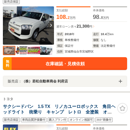
販売店保証
支払総額
本体価格
108.
98.
2
8
万円
万円
21,300
通常ローン
月々
円
年式
2018
年
走行
10.4
万km
車検
車検整備付
修復
なし
保証
保証付
整備
法定整備付
住所
宮城県仙台市宮城野区
無
在庫確認・見積依頼
料
販売店：
（株）若松自動車商会 利府店
トヨタ
サクシードバン 1.5 TX リノカユーロボックス 角目ヘ
ッドライト 街乗り キャンプ レトロ 全塗装 オリ
ジナルカスタム
販売店保証
車両品質評価書付
購入プラン付
オンライン相談可
360°画像付
支払総額
本体価格