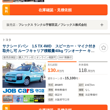
無
在庫確認・見積依頼
料
販売店：
フレックス ランクル宇都宮店／フレックス株式会社
トヨタ
サクシードバン 1.5 TX 4WD スピーカー・マイク付き
取外し可 ルーフキャリア積載量40kg ワンオーナー キー
レス 電動電格ミラー オートライト パワーウインドウ ド
販売店保証
購入プラン付
オンライン相談可
360°画像付
アバイザー 点検記録簿
支払総額
本体価格
130.
118.
8
9
万円
万円
15,100
通常ローン
月々
円
年式
2018
年
走行
2.6
万km
車検
車検整備付
修復
なし
保証
保証付
整備
法定整備付
住所
大阪府守口市
無