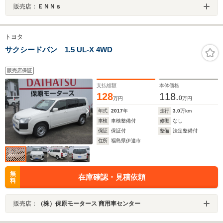
販売店：
ＥＮＮｓ
トヨタ
サクシードバン 1.5 UL-X 4WD
販売店保証
支払総額
本体価格
128
118.
0
万円
万円
年式
2017
年
走行
3.0
万km
車検
車検整備付
修復
なし
保証
保証付
整備
法定整備付
住所
福島県伊達市
無
在庫確認・見積依頼
料
販売店：
（株）保原モータース 商用車センター