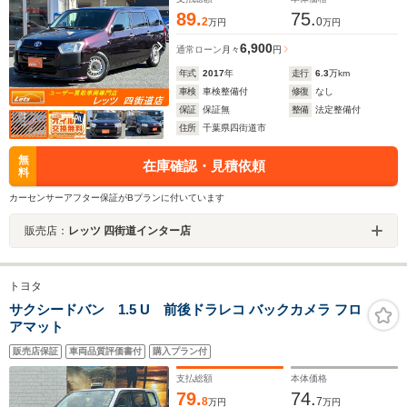
89.
75.
2
0
万円
万円
6,900
通常ローン
月々
円
年式
2017
年
走行
6.3
万km
車検
車検整備付
修復
なし
保証
保証無
整備
法定整備付
住所
千葉県四街道市
無
在庫確認・見積依頼
料
カーセンサーアフター保証がBプランに付いています
販売店：
レッツ 四街道インター店
トヨタ
サクシードバン 1.5 U 前後ドラレコ バックカメラ フロ
アマット
販売店保証
車両品質評価書付
購入プラン付
支払総額
本体価格
79.
74.
8
7
万円
万円