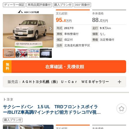
ディーラー保証
車両品質評価書付
購入プラン付
360°画像付
支払総額
本体価格
95.
88.
8
0
万円
万円
年式
2017
年
走行
9.9
万km
車検
車検整備付
修復
なし
保証
保証付
整備
法定整備付
住所
北海道札幌市豊平区
無
在庫確認・見積依頼
料
販売店：
ＡＧＨトヨタ札幌（株） Ｕ－Ｃａｒ ＷＥＢギャラリー
トヨタ
サクシードバン 1.5 UL TRDフロントスポイラ
ー/BLITZ車高調/7インチナビ/前方ドラレコ/TV視
聴/Bluetooth接続/CD再生/社外ステアリング/フロアマッ
購入プラン付
ト/サイドバイザー/スペアタイヤ/スモークフィルム/取扱
説明書/記録簿
支払総額
本体価格