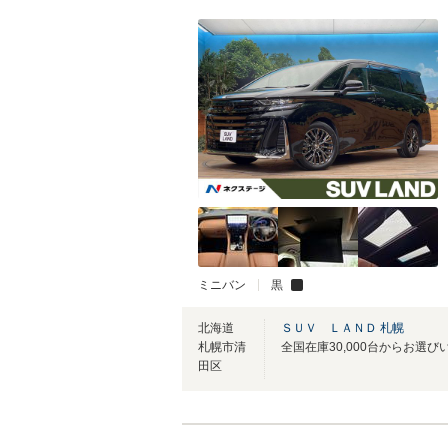
ミニバン
黒
北海道
ＳＵＶ ＬＡＮＤ 札幌
札幌市清
全国在庫30,000台からお選び
田区