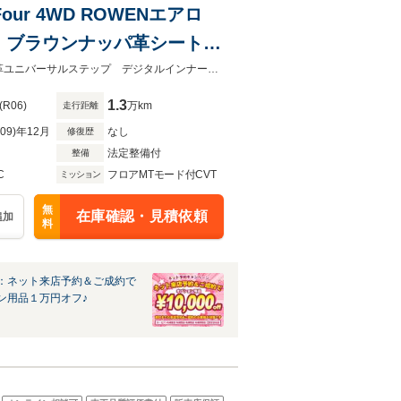
our 4WD ROWENエアロ
ラー ブラウンナッパ革シート
ー トヨタチームメイト 左
ROWENエアロ モデリスタエアロ（S/R）＆ドレスアップマフラー ブラウン革ユニバーサルステップ デジタルインナーミラー トヨタチームメイト 左右独立ムーンルーフ 全周囲カメラ
1.3
(R06)
万km
走行距離
R09)年12月
なし
修復歴
法定整備付
整備
C
フロアMTモード付CVT
ミッション
無
在庫確認・見積依頼
追加
料
：ネット来店予約＆ご成約で
ン用品１万円オフ♪