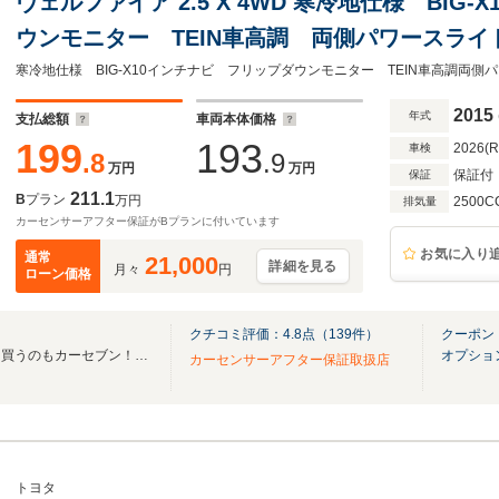
ヴェルファイア 2.5 X 4WD 寒冷地仕様 BIG
ウンモニター TEIN車高調 両側パワースラ
ー フルセグTV バックカメラ AC100Vコ
ー ドアミラーヒーター
2015
年式
支払総額
車両本体価格
199
193
2026(
車検
.8
.9
万円
万円
保証付
保証
211.1
B
プラン
万円
2500C
排気量
カーセンサーアフター保証がBプランに付いています
お気に入り
通常
21,000
詳細を見る
月々
円
ローン価格
クチコミ評価：
4.8
点（
139
件）
クーポン
車を売るならカーセブン！車を買うのもカーセブン！ダイレクト販売の価格を実現！
オプショ
カーセンサーアフター保証取扱店
トヨタ