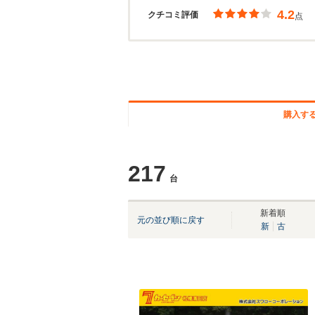
4.2
クチコミ評価
点
購入す
217
台
新着順
元の並び順に戻す
新
古