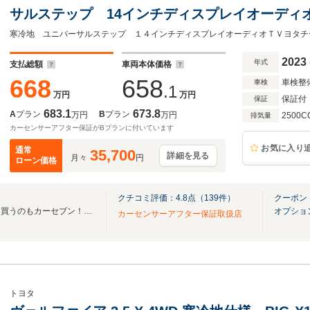
サルステップ 14インチディスプレイオーディ
ト プレミアムナッパ黒革シート ブライドス
ランプ ワイパーデアイサー 4WD LEDヘッ
2023
年式
支払総額
車両本体価格
668
658
車検整
車検
.1
万円
万円
保証付
保証
683.1
673.8
A
プラン
B
プラン
万円
万円
2500C
排気量
カーセンサーアフター保証がBプランに付いています
お気に入り
通常
35,700
詳細を見る
月々
円
ローン価格
クチコミ評価：
4.8
点（
139
件）
クーポン
車を売るならカーセブン！車を買うのもカーセブン！ダイレクト販売の価格を実現！
オプショ
カーセンサーアフター保証取扱店
トヨタ