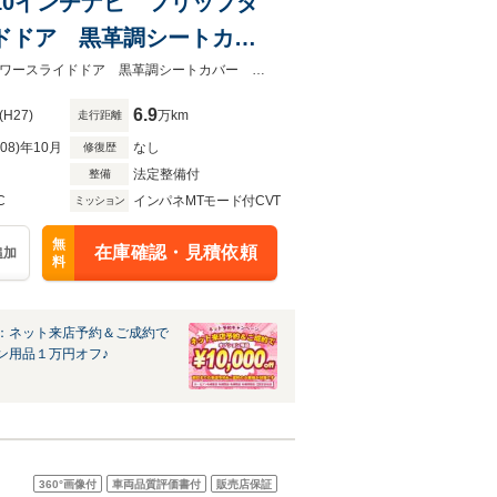
-X10インチナビ フリップダ
イドドア 黒革調シートカバ
ンセント ワイパーデアイサ
寒冷地仕様 BIG-X10インチナビ フリップダウンモニター TEIN車高調両側パワースライドドア 黒革調シートカバー フルセグTV バックカメラ AC100V電源 ミラーヒーター
6.9
(H27)
万km
走行距離
R08)年10月
なし
修復歴
法定整備付
整備
C
インパネMTモード付CVT
ミッション
無
在庫確認・見積依頼
追加
料
：ネット来店予約＆ご成約で
ン用品１万円オフ♪
360°
画像付
車両品質評価書付
販売店保証