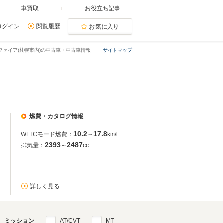
車買取
お役立ち記事
ログイン
閲覧履歴
お気に入り
ファイア(札幌市内)の中古車・中古車情報
サイトマップ
燃費・カタログ情報
10.2
17.8
WLTCモード燃費：
～
km/l
2393
2487
排気量：
～
cc
詳しく見る
ミッション
AT/CVT
MT