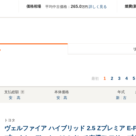
265.0
価格相場
燃費(
平均中古価格：
詳しく見る
万円
る
1
2
3
4
5
最初
支払総額
本体価格
年式
安
高
安
高
新
古
トヨタ
ヴェルファイア ハイブリッド 2.5 Zプレミア E-F