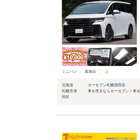
ミニバン
真珠白
北海道
カーセブン札幌清田店
札幌市清
田区