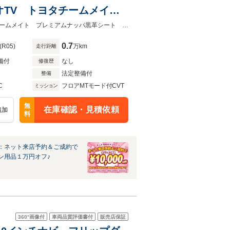
オTV トヨタチームメイ
ポットモニター リアフォグ
寒冷地 ユニバーサルステップ １４インチディスプレイオーディオＴＶヨタチームメイト プレミアムナッパ黒革シート ブライドスポット リアフォグランプ ワイパーデアイサー
ド
0.7
(R05)
万km
走行距離
備付
なし
修復歴
法定整備付
整備
C
フロアMTモード付CVT
ミッション
無
在庫確認・見積依頼
追加
料
：ネット来店予約＆ご成約で
ン用品１万円オフ♪
360°
画像付
車両品質評価書付
販売店保証