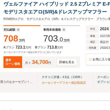
ヴェルファイア ハイブリッド 2.5 Zプレミア E-F
モデリスタエアロ(S/R)&ドレスアップマフ
ユニバーサルステップ デジタルインナーミラ
右独立ムーンルーフ 全周囲カメラ
2024
年式
支払総額
車両本体価格
708
703
2027(
車検
.0
万円
万円
保証付
保証
723.1
713.8
A
プラン
B
プラン
万円
万円
2500C
排気量
カーセンサーアフター保証がBプランに付いています
お気に入り
通常
34,700
詳細を見る
月々
円
ローン価格
クチコミ評価：
4.8
点（
139
件）
クーポン
車を売るならカーセブン！車を買うのもカーセブン！ダイレクト販売の価格を実現！
オプショ
カーセンサーアフター保証取扱店