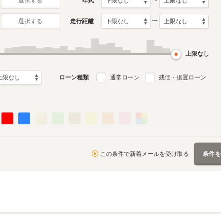
〜
年式
選択する
〜
走行距離
選択する
初代
月～2023年5月
2008年5月～2014年12月
ル
生産モデル
上限なし
ローン種類
通常ローン
残価・据置ローン
この条件で新着メールを受け取る
条件