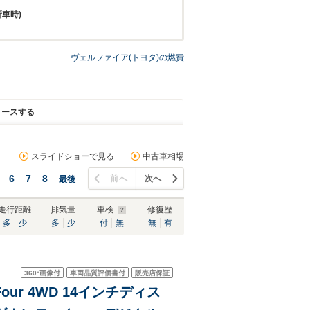
---
新車時)
---
ヴェルファイア(トヨタ)の燃費
リースする
スライドショーで見る
中古車相場
6
7
8
前へ
次へ
最後
走行距離
排気量
車検
修復歴
多
少
多
少
付
無
無
有
360°
画像付
車両品質評価書付
販売店保証
our 4WD 14インチディス