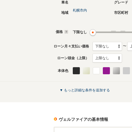
車名
グレード
札幌市内
地域
市区町村
現行
2代目
2023年6月～生産中
2015年1
生産モデ
価格
下限なし
ヴェルファイアのカタログを見る
〜
ローン月々支払い価格
ローン頭金（上限）
本体色
▼ もっと詳細な条件を追加する
ヴェルファイア
の基本情報