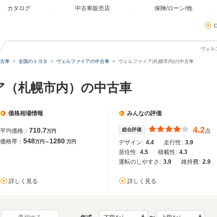
カタログ
中古車販売店
保険/ローン/他
ヴェル
古車
全国のトヨタ
ヴェルファイアの中古車
ヴェルファイア(札幌市内)の中古車
ア（札幌市内）の中古車
価格相場情報
みんなの評価
4.2
710.7
総合評価
平均価格：
点
万円
548
1280
価格帯：
万円～
万円
デザイン:
4.4
走行性:
3.9
居住性:
4.5
積載性:
4.3
運転のしやすさ:
3.9
維持費:
2.9
詳しく見る
詳しく見る