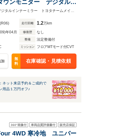
プダウンモニター デジタルイ
スドドライブ ブラインドス
14インチディスプレイオーディオ 13.2インチ有機ELフリップダウンモニターデジタルインナーミラー トヨタチームメイト アドバンスドドライブ プレミアムナッパ黒革シート
1.2
(R06)
万km
走行距離
R09)年04月
なし
修復歴
法定整備付
整備
C
フロアMTモード付CVT
ミッション
無
在庫確認・見積依頼
追加
料
：ネット来店予約＆ご成約で
ン用品１万円オフ♪
360°
画像付
車両品質評価書付
販売店保証
Four 4WD 寒冷地 ユニバー