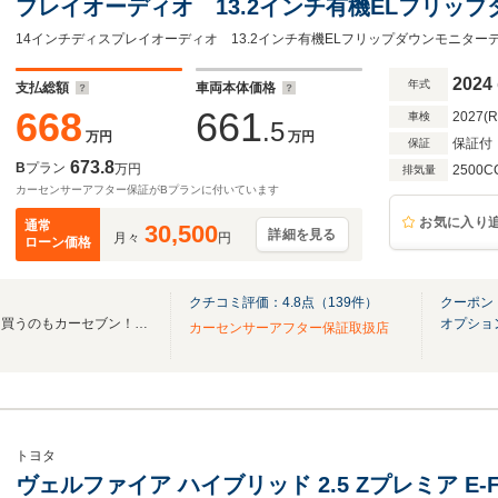
プレイオーディオ 13.2インチ有機ELフリッ
ンナーミラー トヨタチームメイト アドバン
ポットモニター プレミアムナッパ黒革シート
2024
年式
支払総額
車両本体価格
668
661
2027(
車検
.5
万円
万円
保証付
保証
673.8
B
プラン
万円
2500C
排気量
カーセンサーアフター保証がBプランに付いています
お気に入り
通常
30,500
詳細を見る
月々
円
ローン価格
クチコミ評価：
4.8
点（
139
件）
クーポン
車を売るならカーセブン！車を買うのもカーセブン！ダイレクト販売の価格を実現！
オプショ
カーセンサーアフター保証取扱店
トヨタ
ヴェルファイア ハイブリッド 2.5 Zプレミア E-