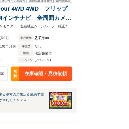
オンライン相談可
車両品質評価書付
販売店保証
our 4WD 4WD フリップ
4インチナビ 全周囲カメ
ットモニター デジタルイン
★グループ約３０，０００台の在庫から取り寄せ可能！★４ＷＤ フリップダウンモニター 左右独立ムーンルーフ 純正１４インチナビ 全周囲カメラ シートベンチ
2.7
(R07)
万km
走行距離
R10)年01月
なし
修復歴
法定整備付
整備
C
フロアCVT
ミッション
無
在庫確認・見積依頼
追加
料
平日夕方のご来店＆成約で電
が当たるチャンス