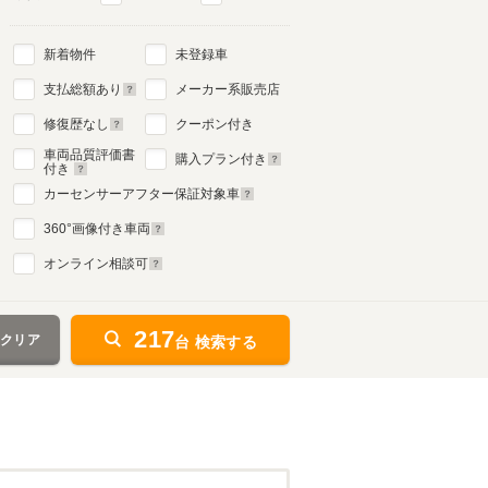
新着物件
未登録車
支払総額あり
メーカー系販売店
修復歴なし
クーポン付き
車両品質評価書
購入プラン付き
付き
カーセンサーアフター保証対象車
360
°画像付き車両
オンライン相談可
217
をクリア
台 検索する