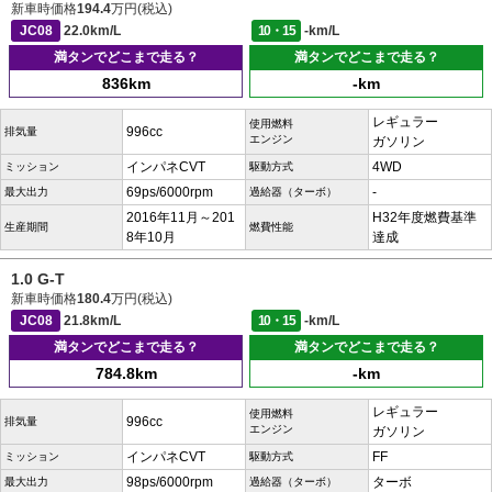
新車時価格
194.4
万円(税込)
JC08
22.0km/L
10・15
-km/L
満タンでどこまで走る？
満タンでどこまで走る？
836km
-km
レギュラー
使用燃料
996cc
排気量
エンジン
ガソリン
インパネCVT
4WD
ミッション
駆動方式
69ps/6000rpm
-
最大出力
過給器（ターボ）
2016年11月～201
H32年度燃費基準
生産期間
燃費性能
8年10月
達成
1.0 G-T
新車時価格
180.4
万円(税込)
JC08
21.8km/L
10・15
-km/L
満タンでどこまで走る？
満タンでどこまで走る？
784.8km
-km
レギュラー
使用燃料
996cc
排気量
エンジン
ガソリン
インパネCVT
FF
ミッション
駆動方式
98ps/6000rpm
ターボ
最大出力
過給器（ターボ）