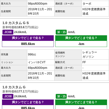
98ps/6000rpm
ターボ
最大出力
過給器（ターボ）
2016年11月～201
H32年度燃費基準
生産期間
燃費性能
8年10月
達成
1.0 カスタム G S
新車時価格
183.6
万円(税込)
JC08
24.6km/L
10・15
-km/L
満タンでどこまで走る？
満タンでどこまで走る？
885.6km
-km
レギュラー
使用燃料
996cc
排気量
エンジン
ガソリン
インパネCVT
FF
ミッション
駆動方式
69ps/6000rpm
-
最大出力
過給器（ターボ）
2016年11月～201
H32年度燃費基準
生産期間
燃費性能
8年10月
達成
1.0 カスタム G
新車時価格
177.1
万円(税込)
JC08
24.6km/L
10・15
-km/L
満タンでどこまで走る？
満タンでどこまで走る？
885.6km
-km