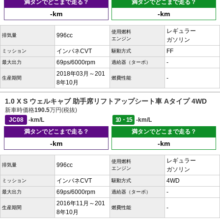
満タンでどこまで走る？
満タンでどこまで走る？
-km
-km
レギュラー
使用燃料
996cc
排気量
エンジン
ガソリン
インパネCVT
FF
ミッション
駆動方式
69ps/6000rpm
-
最大出力
過給器（ターボ）
2018年03月～201
-
生産期間
燃費性能
8年10月
1.0 X S ウェルキャブ 助手席リフトアップシート車 Aタイプ 4WD
新車時価格
190.5
万円(税抜)
JC08
-km/L
10・15
-km/L
満タンでどこまで走る？
満タンでどこまで走る？
-km
-km
レギュラー
使用燃料
996cc
排気量
エンジン
ガソリン
インパネCVT
4WD
ミッション
駆動方式
69ps/6000rpm
-
最大出力
過給器（ターボ）
2016年11月～201
-
生産期間
燃費性能
8年10月