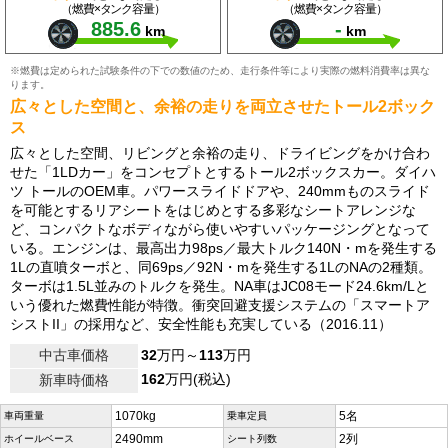
（燃費×タンク容量）
（燃費×タンク容量）
885.6
-
km
km
※燃費は定められた試験条件の下での数値のため、走行条件等により実際の燃料消費率は異な
ります。
広々とした空間と、余裕の走りを両立させたトール2ボック
ス
広々とした空間、リビングと余裕の走り、ドライビングをかけ合わ
せた「1LDカー」をコンセプトとするトール2ボックスカー。ダイハ
ツ トールのOEM車。パワースライドドアや、240mmものスライド
を可能とするリアシートをはじめとする多彩なシートアレンジな
ど、コンパクトなボディながら使いやすいパッケージングとなって
いる。エンジンは、最高出力98ps／最大トルク140N・mを発生する
1Lの直噴ターボと、同69ps／92N・mを発生する1LのNAの2種類。
ターボは1.5L並みのトルクを発生。NA車はJC08モード24.6km/Lと
いう優れた燃費性能が特徴。衝突回避支援システムの「スマートア
シストII」の採用など、安全性能も充実している（2016.11）
中古車価格
32
万円～
113
万円
162
万円(税込)
新車時価格
1070kg
5名
車両重量
乗車定員
2490mm
2列
ホイールベース
シート列数