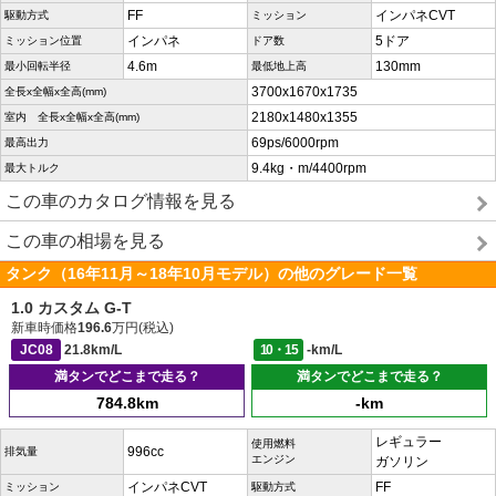
FF
インパネCVT
駆動方式
ミッション
インパネ
5ドア
ミッション位置
ドア数
4.6m
130mm
最小回転半径
最低地上高
3700x1670x1735
全長x全幅x全高(mm)
2180x1480x1355
室内 全長x全幅x全高(mm)
69ps/6000rpm
最高出力
9.4kg・m/4400rpm
最大トルク
この車のカタログ情報を見る
この車の相場を見る
タンク（16年11月～18年10月モデル）の他のグレード一覧
1.0 カスタム G-T
新車時価格
196.6
万円(税込)
JC08
21.8km/L
10・15
-km/L
満タンでどこまで走る？
満タンでどこまで走る？
784.8km
-km
レギュラー
使用燃料
996cc
排気量
エンジン
ガソリン
インパネCVT
FF
ミッション
駆動方式