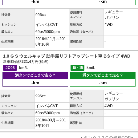
-km
-km
レギュラー
使用燃料
996cc
排気量
エンジン
ガソリン
インパネCVT
4WD
ミッション
駆動方式
69ps/6000rpm
-
最大出力
過給器（ターボ）
2016年11月～201
-
生産期間
燃費性能
8年10月
1.0 G S ウェルキャブ 助手席リフトアップシート車 Bタイプ 4WD
新車時価格
221.4
万円(税抜)
JC08
-km/L
10・15
-km/L
満タンでどこまで走る？
満タンでどこまで走る？
-km
-km
レギュラー
使用燃料
996cc
排気量
エンジン
ガソリン
インパネCVT
4WD
ミッション
駆動方式
69ps/6000rpm
-
最大出力
過給器（ターボ）
2018年03月～201
-
生産期間
燃費性能
8年10月
▲タンク 1.0 Gの燃費TOPへ