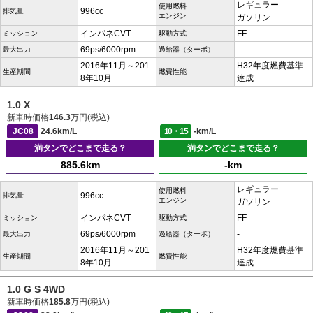
レギュラー
使用燃料
996cc
排気量
エンジン
ガソリン
インパネCVT
FF
ミッション
駆動方式
69ps/6000rpm
-
最大出力
過給器（ターボ）
2016年11月～201
H32年度燃費基準
生産期間
燃費性能
8年10月
達成
1.0 X
新車時価格
146.3
万円(税込)
JC08
24.6km/L
10・15
-km/L
満タンでどこまで走る？
満タンでどこまで走る？
885.6km
-km
レギュラー
使用燃料
996cc
排気量
エンジン
ガソリン
インパネCVT
FF
ミッション
駆動方式
69ps/6000rpm
-
最大出力
過給器（ターボ）
2016年11月～201
H32年度燃費基準
生産期間
燃費性能
8年10月
達成
1.0 G S 4WD
新車時価格
185.8
万円(税込)