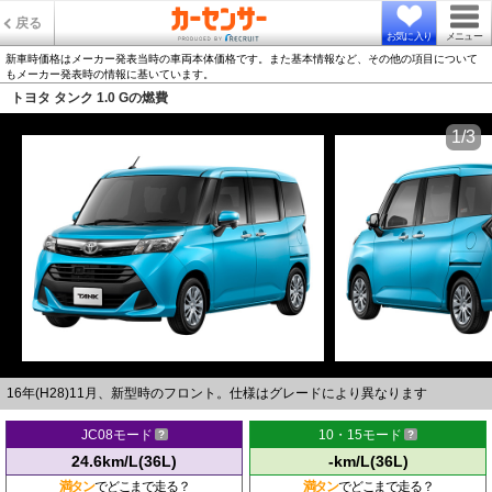
戻る
お気に入り
メニュー
新車時価格はメーカー発表当時の車両本体価格です。また基本情報など、その他の項目について
もメーカー発表時の情報に基いています。
トヨタ タンク 1.0 Gの燃費
1/3
16年(H28)11月、新型時のフロント。仕様はグレードにより異なります
JC08モード
10・15モード
24.6km/L(36L)
-km/L(36L)
満タン
でどこまで走る？
満タン
でどこまで走る？