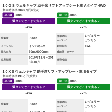
1.0 G S ウェルキャブ 助手席リフトアップシート車 Aタイプ 4WD
新車時価格
204.9
万円(税抜)
JC08
-km/L
10・15
-km/L
満タンでどこまで走る？
満タンでどこまで走る？
-km
-km
レギュラー
使用燃料
996cc
排気量
エンジン
ガソリン
インパネCVT
4WD
ミッション
駆動方式
69ps/6000rpm
-
最大出力
過給器（ターボ）
2016年11月～201
-
生産期間
燃費性能
8年10月
1.0 X S ウェルキャブ 助手席リフトアップシート車 Bタイプ
新車時価格
191
万円(税抜)
JC08
-km/L
10・15
-km/L
満タンでどこまで走る？
満タンでどこまで走る？
-km
-km
レギュラー
使用燃料
996cc
排気量
エンジン
ガソリン
ミッション
駆動方式