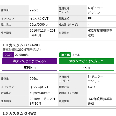
レギュラー
使用燃料
996cc
排気量
エンジン
ガソリン
インパネCVT
FF
ミッション
駆動方式
69ps/6000rpm
-
最大出力
過給器（ターボ）
2016年11月～201
H32年度燃費基準
生産期間
燃費性能
8年10月
達成
1.0 カスタム G S 4WD
新車時価格
200.9
万円(税込)
JC08
22.0km/L
10・15
-km/L
満タンでどこまで走る？
満タンでどこまで走る？
836km
-km
レギュラー
使用燃料
996cc
排気量
エンジン
ガソリン
インパネCVT
4WD
ミッション
駆動方式
69ps/6000rpm
-
最大出力
過給器（ターボ）
2016年11月～201
H32年度燃費基準
生産期間
燃費性能
8年10月
達成
1.0 カスタム G 4WD