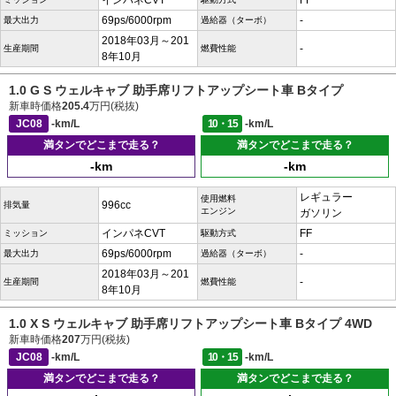
インパネCVT
FF
69ps/6000rpm
-
最大出力
過給器（ターボ）
2018年03月～201
-
生産期間
燃費性能
8年10月
1.0 G S ウェルキャブ 助手席リフトアップシート車 Bタイプ
新車時価格
205.4
万円(税抜)
JC08
-km/L
10・15
-km/L
満タンでどこまで走る？
満タンでどこまで走る？
-km
-km
レギュラー
使用燃料
996cc
排気量
エンジン
ガソリン
インパネCVT
FF
ミッション
駆動方式
69ps/6000rpm
-
最大出力
過給器（ターボ）
2018年03月～201
-
生産期間
燃費性能
8年10月
1.0 X S ウェルキャブ 助手席リフトアップシート車 Bタイプ 4WD
新車時価格
207
万円(税抜)
JC08
-km/L
10・15
-km/L
満タンでどこまで走る？
満タンでどこまで走る？