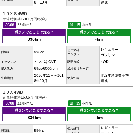
8年10月
達成
1.0 X S 4WD
新車時価格
170.1
万円(税込)
JC08
22.0km/L
10・15
-km/L
満タンでどこまで走る？
満タンでどこまで走る？
836km
-km
レギュラー
使用燃料
996cc
排気量
エンジン
ガソリン
インパネCVT
4WD
ミッション
駆動方式
69ps/6000rpm
-
最大出力
過給器（ターボ）
2016年11月～201
H32年度燃費基準
生産期間
燃費性能
8年10月
達成
1.0 X 4WD
新車時価格
163.6
万円(税込)
JC08
22.0km/L
10・15
-km/L
満タンでどこまで走る？
満タンでどこまで走る？
836km
-km
レギュラー
使用燃料
996cc
排気量
エンジン