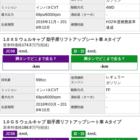
ガソリン
インパネCVT
4WD
ミッション
駆動方式
69ps/6000rpm
-
最大出力
過給器（ターボ）
2016年11月～201
H32年度燃費基準
生産期間
燃費性能
8年10月
達成
1.0 X S ウェルキャブ 助手席リフトアップシート車 Aタイプ
新車時価格
174.5
万円(税抜)
JC08
-km/L
10・15
-km/L
満タンでどこまで走る？
満タンでどこまで走る？
-km
-km
レギュラー
使用燃料
996cc
排気量
エンジン
ガソリン
インパネCVT
FF
ミッション
駆動方式
69ps/6000rpm
-
最大出力
過給器（ターボ）
2018年03月～201
-
生産期間
燃費性能
8年10月
1.0 G S ウェルキャブ 助手席リフトアップシート車 Aタイプ
新車時価格
188.9
万円(税抜)
JC08
-km/L
10・15
-km/L