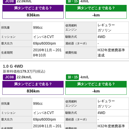
JC08
22.0km/L
10・15
-km/L
満タンでどこまで走る？
満タンでどこまで走る？
836km
-km
レギュラー
使用燃料
996cc
排気量
エンジン
ガソリン
インパネCVT
4WD
ミッション
駆動方式
69ps/6000rpm
-
最大出力
過給器（ターボ）
2016年11月～201
H32年度燃費基準
生産期間
燃費性能
8年10月
達成
1.0 G 4WD
新車時価格
179.3
万円(税込)
JC08
22.0km/L
10・15
-km/L
満タンでどこまで走る？
満タンでどこまで走る？
836km
-km
レギュラー
使用燃料
996cc
排気量
エンジン
ガソリン
インパネCVT
4WD
ミッション
駆動方式
69ps/6000rpm
-
最大出力
過給器（ターボ）
2016年11月～201
H32年度燃費基準
生産期間
燃費性能