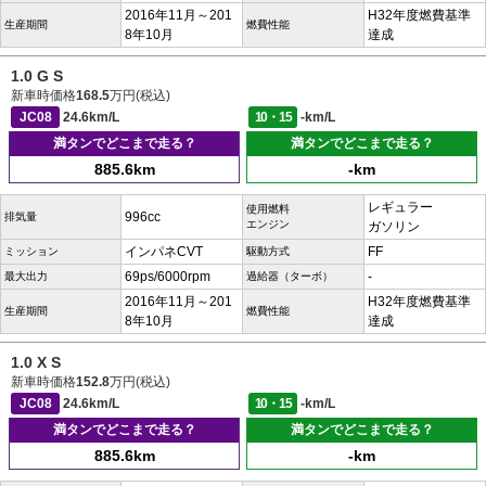
2016年11月～201
H32年度燃費基準
生産期間
燃費性能
8年10月
達成
1.0 G S
新車時価格
168.5
万円(税込)
JC08
24.6km/L
10・15
-km/L
満タンでどこまで走る？
満タンでどこまで走る？
885.6km
-km
レギュラー
使用燃料
996cc
排気量
エンジン
ガソリン
インパネCVT
FF
ミッション
駆動方式
69ps/6000rpm
-
最大出力
過給器（ターボ）
2016年11月～201
H32年度燃費基準
生産期間
燃費性能
8年10月
達成
1.0 X S
新車時価格
152.8
万円(税込)
JC08
24.6km/L
10・15
-km/L
満タンでどこまで走る？
満タンでどこまで走る？
885.6km
-km