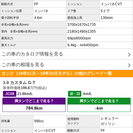
FF
インパネCVT
駆動方式
ミッション
インパネ
5ドア
ミッション位置
ドア数
4.6m
130mm
最小回転半径
最低地上高
3700x1670x1735
全長x全幅x全高(mm)
2180x1480x1355
室内 全長x全幅x全高(mm)
69ps/6000rpm
最高出力
9.4kg・m/4400rpm
最大トルク
この車のカタログ情報を見る
この車の相場を見る
タンク（16年11月～18年10月モデル）の他のグレード一覧
1.0 カスタム G-T
新車時価格
196.6
万円(税込)
JC08
21.8km/L
10・15
-km/L
満タンでどこまで走る？
満タンでどこまで走る？
784.8km
-km
レギュラー
使用燃料
996cc
排気量
エンジン
ガソリン
インパネCVT
FF
ミッション
駆動方式