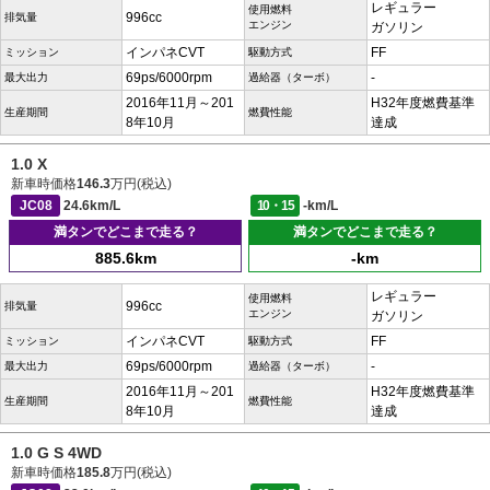
レギュラー
使用燃料
996cc
排気量
エンジン
ガソリン
インパネCVT
FF
ミッション
駆動方式
69ps/6000rpm
-
最大出力
過給器（ターボ）
2016年11月～201
H32年度燃費基準
生産期間
燃費性能
8年10月
達成
1.0 X
新車時価格
146.3
万円(税込)
JC08
24.6km/L
10・15
-km/L
満タンでどこまで走る？
満タンでどこまで走る？
885.6km
-km
レギュラー
使用燃料
996cc
排気量
エンジン
ガソリン
インパネCVT
FF
ミッション
駆動方式
69ps/6000rpm
-
最大出力
過給器（ターボ）
2016年11月～201
H32年度燃費基準
生産期間
燃費性能
8年10月
達成
1.0 G S 4WD
新車時価格
185.8
万円(税込)