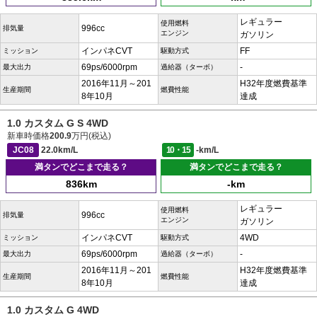
レギュラー
使用燃料
996cc
排気量
エンジン
ガソリン
インパネCVT
FF
ミッション
駆動方式
69ps/6000rpm
-
最大出力
過給器（ターボ）
2016年11月～201
H32年度燃費基準
生産期間
燃費性能
8年10月
達成
1.0 カスタム G S 4WD
新車時価格
200.9
万円(税込)
JC08
22.0km/L
10・15
-km/L
満タンでどこまで走る？
満タンでどこまで走る？
836km
-km
レギュラー
使用燃料
996cc
排気量
エンジン
ガソリン
インパネCVT
4WD
ミッション
駆動方式
69ps/6000rpm
-
最大出力
過給器（ターボ）
2016年11月～201
H32年度燃費基準
生産期間
燃費性能
8年10月
達成
1.0 カスタム G 4WD