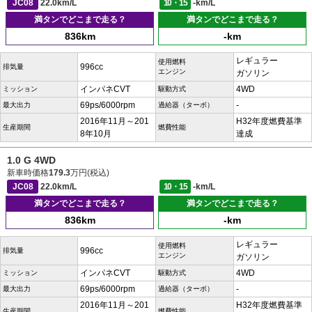
JC08
22.0km/L
10・15
-km/L
満タンでどこまで走る？
満タンでどこまで走る？
836km
-km
レギュラー
使用燃料
996cc
排気量
エンジン
ガソリン
インパネCVT
4WD
ミッション
駆動方式
69ps/6000rpm
-
最大出力
過給器（ターボ）
2016年11月～201
H32年度燃費基準
生産期間
燃費性能
8年10月
達成
1.0 G 4WD
新車時価格
179.3
万円(税込)
JC08
22.0km/L
10・15
-km/L
満タンでどこまで走る？
満タンでどこまで走る？
836km
-km
レギュラー
使用燃料
996cc
排気量
エンジン
ガソリン
インパネCVT
4WD
ミッション
駆動方式
69ps/6000rpm
-
最大出力
過給器（ターボ）
2016年11月～201
H32年度燃費基準
生産期間
燃費性能