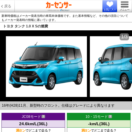
戻る
お気に入り
メニュー
新車時価格はメーカー発表当時の車両本体価格です。また基本情報など、その他の項目について
もメーカー発表時の情報に基いています。
トヨタ タンク 1.0 X Sの燃費
1/3
16年(H28)11月、新型時のフロント。仕様はグレードにより異なります
JC08モード
10・15モード
24.6km/L(36L)
-km/L(36L)
満タン
でどこまで走る？
満タン
でどこまで走る？