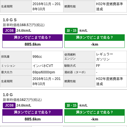
2016年11月～201
H32年度燃費基準
生産期間
燃費性能
8年10月
達成
1.0 G S
新車時価格
168.5
万円(税込)
JC08
24.6km/L
10・15
-km/L
満タンでどこまで走る？
満タンでどこまで走る？
885.6km
-km
レギュラー
使用燃料
996cc
排気量
エンジン
ガソリン
インパネCVT
FF
ミッション
駆動方式
69ps/6000rpm
-
最大出力
過給器（ターボ）
2016年11月～201
H32年度燃費基準
生産期間
燃費性能
8年10月
達成
1.0 G
新車時価格
162
万円(税込)
JC08
24.6km/L
10・15
-km/L
満タンでどこまで走る？
満タンでどこまで走る？
885.6km
-km