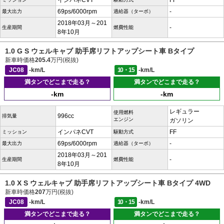
インパネCVT
FF
69ps/6000rpm
-
最大出力
過給器（ターボ）
2018年03月～201
-
生産期間
燃費性能
8年10月
1.0 G S ウェルキャブ 助手席リフトアップシート車 Bタイプ
新車時価格
205.4
万円(税抜)
JC08
-km/L
10・15
-km/L
満タンでどこまで走る？
満タンでどこまで走る？
-km
-km
レギュラー
使用燃料
996cc
排気量
エンジン
ガソリン
インパネCVT
FF
ミッション
駆動方式
69ps/6000rpm
-
最大出力
過給器（ターボ）
2018年03月～201
-
生産期間
燃費性能
8年10月
1.0 X S ウェルキャブ 助手席リフトアップシート車 Bタイプ 4WD
新車時価格
207
万円(税抜)
JC08
-km/L
10・15
-km/L
満タンでどこまで走る？
満タンでどこまで走る？