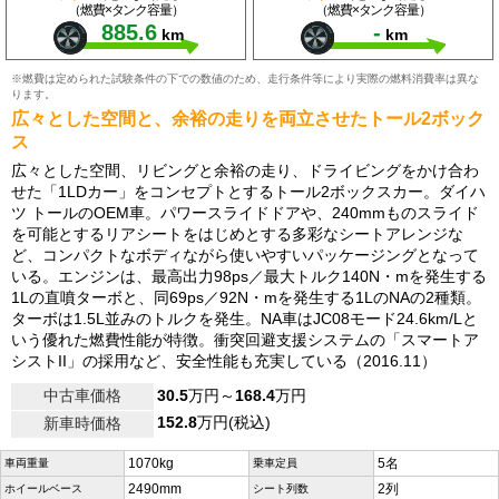
（燃費×タンク容量）
（燃費×タンク容量）
885.6
-
km
km
※燃費は定められた試験条件の下での数値のため、走行条件等により実際の燃料消費率は異な
ります。
広々とした空間と、余裕の走りを両立させたトール2ボック
ス
広々とした空間、リビングと余裕の走り、ドライビングをかけ合わ
せた「1LDカー」をコンセプトとするトール2ボックスカー。ダイハ
ツ トールのOEM車。パワースライドドアや、240mmものスライド
を可能とするリアシートをはじめとする多彩なシートアレンジな
ど、コンパクトなボディながら使いやすいパッケージングとなって
いる。エンジンは、最高出力98ps／最大トルク140N・mを発生する
1Lの直噴ターボと、同69ps／92N・mを発生する1LのNAの2種類。
ターボは1.5L並みのトルクを発生。NA車はJC08モード24.6km/Lと
いう優れた燃費性能が特徴。衝突回避支援システムの「スマートア
シストII」の採用など、安全性能も充実している（2016.11）
中古車価格
30.5
万円～
168.4
万円
152.8
万円(税込)
新車時価格
1070kg
5名
車両重量
乗車定員
2490mm
2列
ホイールベース
シート列数