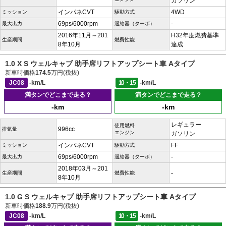
ガソリン
インパネCVT
4WD
ミッション
駆動方式
69ps/6000rpm
-
最大出力
過給器（ターボ）
2016年11月～201
H32年度燃費基準
生産期間
燃費性能
8年10月
達成
1.0 X S ウェルキャブ 助手席リフトアップシート車 Aタイプ
新車時価格
174.5
万円(税抜)
JC08
-km/L
10・15
-km/L
満タンでどこまで走る？
満タンでどこまで走る？
-km
-km
レギュラー
使用燃料
996cc
排気量
エンジン
ガソリン
インパネCVT
FF
ミッション
駆動方式
69ps/6000rpm
-
最大出力
過給器（ターボ）
2018年03月～201
-
生産期間
燃費性能
8年10月
1.0 G S ウェルキャブ 助手席リフトアップシート車 Aタイプ
新車時価格
188.9
万円(税抜)
JC08
-km/L
10・15
-km/L