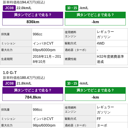
新車時価格
194.4
万円(税込)
JC08
22.0km/L
10・15
-km/L
満タンでどこまで走る？
満タンでどこまで走る？
836km
-km
レギュラー
使用燃料
996cc
排気量
エンジン
ガソリン
インパネCVT
4WD
ミッション
駆動方式
69ps/6000rpm
-
最大出力
過給器（ターボ）
2016年11月～201
H32年度燃費基準
生産期間
燃費性能
8年10月
達成
1.0 G-T
新車時価格
180.4
万円(税込)
JC08
21.8km/L
10・15
-km/L
満タンでどこまで走る？
満タンでどこまで走る？
784.8km
-km
レギュラー
使用燃料
996cc
排気量
エンジン
ガソリン
インパネCVT
FF
ミッション
駆動方式
98ps/6000rpm
ターボ
最大出力
過給器（ターボ）