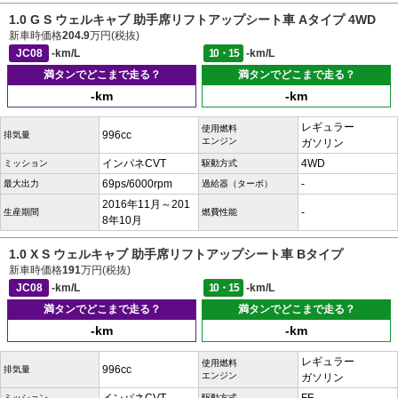
1.0 G S ウェルキャブ 助手席リフトアップシート車 Aタイプ 4WD
新車時価格
204.9
万円(税抜)
JC08
-km/L
10・15
-km/L
満タンでどこまで走る？
満タンでどこまで走る？
-km
-km
レギュラー
使用燃料
996cc
排気量
エンジン
ガソリン
インパネCVT
4WD
ミッション
駆動方式
69ps/6000rpm
-
最大出力
過給器（ターボ）
2016年11月～201
-
生産期間
燃費性能
8年10月
1.0 X S ウェルキャブ 助手席リフトアップシート車 Bタイプ
新車時価格
191
万円(税抜)
JC08
-km/L
10・15
-km/L
満タンでどこまで走る？
満タンでどこまで走る？
-km
-km
レギュラー
使用燃料
996cc
排気量
エンジン
ガソリン
ミッション
駆動方式