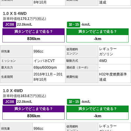
8年10月
達成
1.0 X S 4WD
新車時価格
170.1
万円(税込)
JC08
22.0km/L
10・15
-km/L
満タンでどこまで走る？
満タンでどこまで走る？
836km
-km
レギュラー
使用燃料
996cc
排気量
エンジン
ガソリン
インパネCVT
4WD
ミッション
駆動方式
69ps/6000rpm
-
最大出力
過給器（ターボ）
2016年11月～201
H32年度燃費基準
生産期間
燃費性能
8年10月
達成
1.0 X 4WD
新車時価格
163.6
万円(税込)
JC08
22.0km/L
10・15
-km/L
満タンでどこまで走る？
満タンでどこまで走る？
836km
-km
レギュラー
使用燃料
996cc
排気量
エンジン