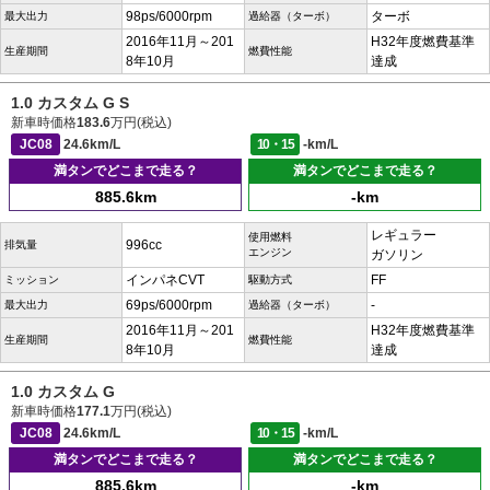
98ps/6000rpm
ターボ
最大出力
過給器（ターボ）
2016年11月～201
H32年度燃費基準
生産期間
燃費性能
8年10月
達成
1.0 カスタム G S
新車時価格
183.6
万円(税込)
JC08
24.6km/L
10・15
-km/L
満タンでどこまで走る？
満タンでどこまで走る？
885.6km
-km
レギュラー
使用燃料
996cc
排気量
エンジン
ガソリン
インパネCVT
FF
ミッション
駆動方式
69ps/6000rpm
-
最大出力
過給器（ターボ）
2016年11月～201
H32年度燃費基準
生産期間
燃費性能
8年10月
達成
1.0 カスタム G
新車時価格
177.1
万円(税込)
JC08
24.6km/L
10・15
-km/L
満タンでどこまで走る？
満タンでどこまで走る？
885.6km
-km