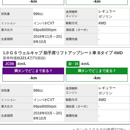
-km
-km
レギュラー
使用燃料
996cc
排気量
エンジン
ガソリン
インパネCVT
4WD
ミッション
駆動方式
69ps/6000rpm
-
最大出力
過給器（ターボ）
2016年11月～201
-
生産期間
燃費性能
8年10月
1.0 G S ウェルキャブ 助手席リフトアップシート車 Bタイプ 4WD
新車時価格
221.4
万円(税抜)
JC08
-km/L
10・15
-km/L
満タンでどこまで走る？
満タンでどこまで走る？
-km
-km
レギュラー
使用燃料
996cc
排気量
エンジン
ガソリン
インパネCVT
4WD
ミッション
駆動方式
69ps/6000rpm
-
最大出力
過給器（ターボ）
2018年03月～201
-
生産期間
燃費性能
8年10月
▲タンク 1.0 X Sの燃費TOPへ