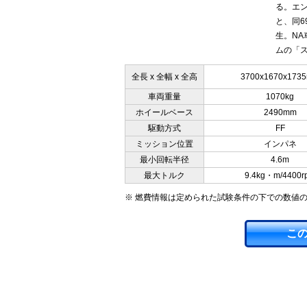
る。エン
と、同6
生。NA
ムの「ス
全長 x 全幅 x 全高
3700x1670x173
車両重量
1070kg
ホイールベース
2490mm
駆動方式
FF
ミッション位置
インパネ
最小回転半径
4.6m
最大トルク
9.4kg・m/4400r
※ 燃費情報は定められた試験条件の下での数値
こ