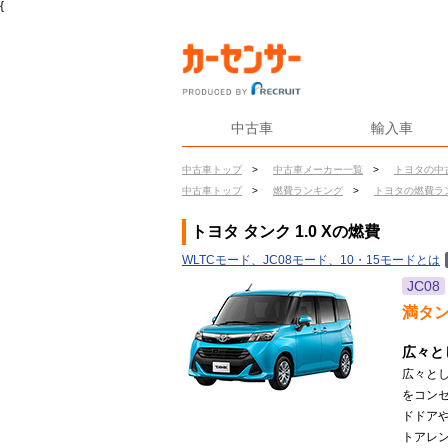
{
中古車
輸入車
中古車トップ
>
中古車メーカー一覧
>
トヨタの中
中古車トップ
>
燃費ランキング
>
トヨタの燃費ラ
トヨタ タンク 1.0 Xの燃費
WLTCモード、JC08モード、10・15モードとは
JC08
満タ
広々と
広々と
をコンセ
ドドア
トアレ