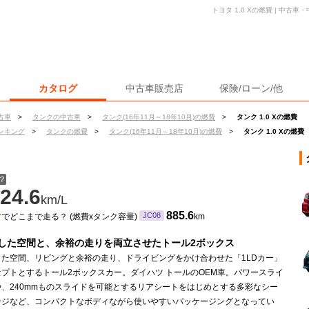
トヨタ 1.0 Xの燃費 | 中
カタログ
中古車販売店
保険/ローン/他
古車
>
タンクの中古車
>
タンク(16年11月～18年10月)の燃費
>
タンク 1.0 Xの燃費
ンキング
>
タンクの燃費
>
タンク(16年11月～18年10月)の燃費
>
タンク 1.0 Xの燃費
？
24.6
km/L
ン
885.6
JC08
でどこまで走る？ (燃費xタンク容量)
km
した空間と、余裕の走りを両立させたトール2ボックス
した空間、リビングと余裕の走り、ドライビングをかけ合わせた「1LDカー」
プトとするトール2ボックスカー。ダイハツ トールのOEM車。パワースライ
や、240mmものスライドを可能とするリアシートをはじめとする多彩なシー
ンジなど、コンパクトなボディながら使いやすいパッケージングとなってい