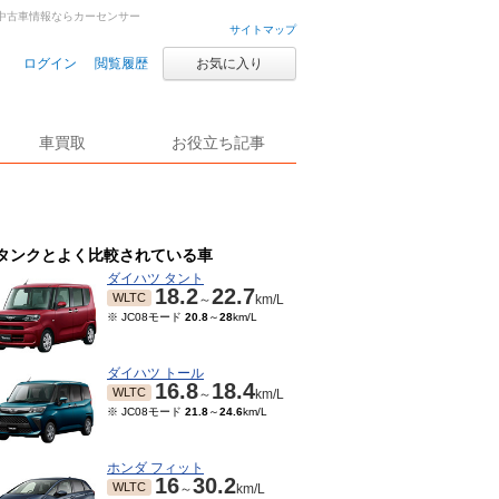
古車・中古車情報ならカーセンサー
サイトマップ
ログイン
閲覧履歴
お気に入り
車買取
お役立ち記事
タンクとよく比較されている車
ダイハツ タント
18.2
22.7
WLTC
～
km/L
※ JC08モード
20.8
～
28
km/L
ダイハツ トール
16.8
18.4
WLTC
～
km/L
※ JC08モード
21.8
～
24.6
km/L
ホンダ フィット
16
30.2
WLTC
～
km/L