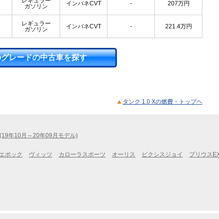
レギュラー
インパネCVT
-
207
万円
ガソリン
レギュラー
インパネCVT
-
221.4
万円
ガソリン
のグレードの中古車を探す
タンク 1.0 Xの燃費・トップヘ
(19年10月～20年09月モデル)
エポック
ヴィッツ
カローラスポーツ
オーリス
ピクシスジョイ
プリウスE