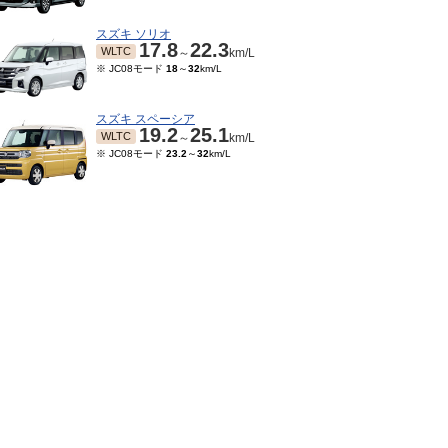
スズキ ソリオ
17.8
22.3
WLTC
～
km/L
※ JC08モード
18
～
32
km/L
スズキ スペーシア
19.2
25.1
WLTC
～
km/L
※ JC08モード
23.2
～
32
km/L