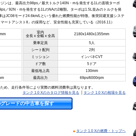
ジンは、最高出力98ps／最大トルク140N・mを発生する1Lの直噴ターボ
9ps／92N・mを発生する1LのNAの2種類。ターボは1.5L並みのトルクを発
車はJC08モード24.6km/Lという優れた燃費性能が特徴。衝突回避支援システ
マートアシストII」の採用など、安全性能も充実している（2016.11）
室内
5mm
2180x1480x1355mm
全長 x 全幅 x 全高
乗車定員
5人
シート配列
2列
ミッション
インパネCVT
ドア数
5ドア
最低地上高
130mm
pm
最高出力
69ps/6000rpm
のため、走行条件等により実際の燃料消費率は異なります。
タンク 1.0 Xのカタログ情報を見る
タンク 1.0 Xの相場を見る
のグレードの中古車を探す
タンク 1.0 Xの燃費・トップヘ