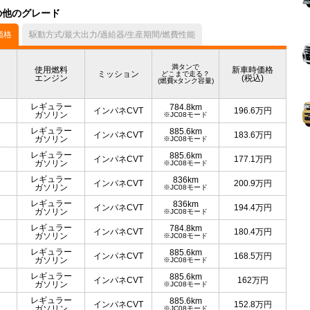
）の他のグレード
価格
駆動方式/最大出力/過給器/生産期間/燃費性能
満タンで
使用燃料
新車時価格
ミッション
どこまで走る？
エンジン
(税込)
(燃費xタンク容量)
レギュラー
784.8km
インパネCVT
196.6
万円
ガソリン
※JC08モード
レギュラー
885.6km
インパネCVT
183.6
万円
ガソリン
※JC08モード
レギュラー
885.6km
インパネCVT
177.1
万円
ガソリン
※JC08モード
レギュラー
836km
インパネCVT
200.9
万円
ガソリン
※JC08モード
レギュラー
836km
インパネCVT
194.4
万円
ガソリン
※JC08モード
レギュラー
784.8km
インパネCVT
180.4
万円
ガソリン
※JC08モード
レギュラー
885.6km
インパネCVT
168.5
万円
ガソリン
※JC08モード
レギュラー
885.6km
インパネCVT
162
万円
ガソリン
※JC08モード
レギュラー
885.6km
インパネCVT
152.8
万円
ガソリン
※JC08モード