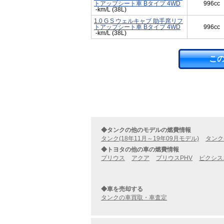
トアップシート車 Bタイプ 4WD
996cc
-km/L (38L)
1.0 G S ウェルキャブ 助手席リフ
トアップシート車 Bタイプ 4WD
996cc
-km/L (38L)
こ
◆タンクの他のモデルの燃費情報
タンク(18年11月～19年09月モデル)
タンク
◆トヨタの他の車の燃費情報
プリウス
アクア
プリウスPHV
ピクシス
◆車を売却する
タンクの車買取・車査定