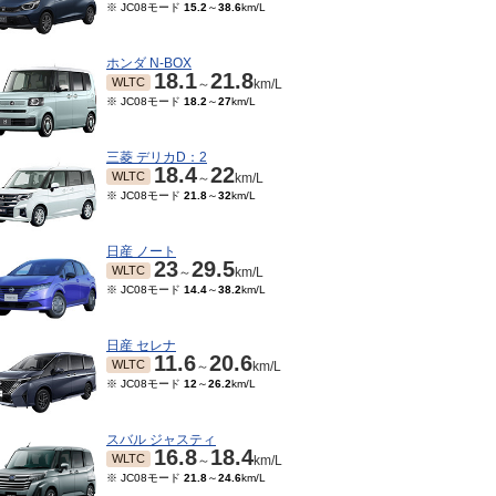
※ JC08モード
15.2
～
38.6
km/L
ホンダ N-BOX
18.1
21.8
WLTC
～
km/L
※ JC08モード
18.2
～
27
km/L
三菱 デリカD：2
18.4
22
WLTC
～
km/L
※ JC08モード
21.8
～
32
km/L
日産 ノート
23
29.5
WLTC
～
km/L
※ JC08モード
14.4
～
38.2
km/L
日産 セレナ
11.6
20.6
WLTC
～
km/L
※ JC08モード
12
～
26.2
km/L
スバル ジャスティ
16.8
18.4
WLTC
～
km/L
※ JC08モード
21.8
～
24.6
km/L